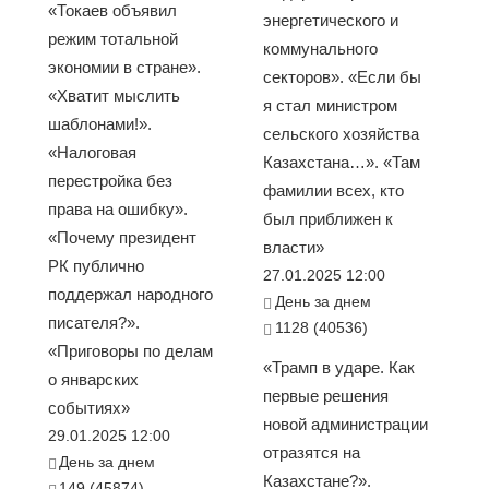
«Токаев объявил
энергетического и
режим тотальной
коммунального
экономии в стране».
секторов». «Если бы
«Хватит мыслить
я стал министром
шаблонами!».
сельского хозяйства
«Налоговая
Казахстана…». «Там
перестройка без
фамилии всех, кто
права на ошибку».
был приближен к
«Почему президент
власти»
РК публично
27.01.2025 12:00
поддержал народного
День за днем
писателя?».
1128 (40536)
«Приговоры по делам
«Трамп в ударе. Как
о январских
первые решения
событиях»
новой администрации
29.01.2025 12:00
отразятся на
День за днем
Казахстане?».
149 (45874)