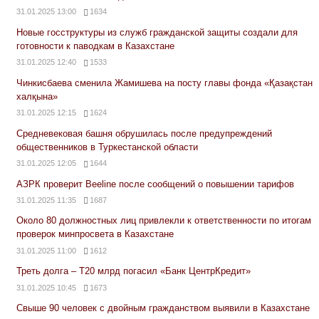
31.01.2025 13:00
1634
Новые госструктуры из служб гражданской защиты создали для
готовности к паводкам в Казахстане
31.01.2025 12:40
1533
Чинкисбаева сменила Жамишева на посту главы фонда «Қазақстан
халқына»
31.01.2025 12:15
1624
Средневековая башня обрушилась после предупреждений
общественников в Туркестанской области
31.01.2025 12:05
1644
АЗРК проверит Beeline после сообщений о повышении тарифов
31.01.2025 11:35
1687
Около 80 должностных лиц привлекли к ответственности по итогам
проверок минпросвета в Казахстане
31.01.2025 11:00
1612
Треть долга – Т20 млрд погасил «Банк ЦентрКредит»
31.01.2025 10:45
1673
Свыше 90 человек с двойным гражданством выявили в Казахстане