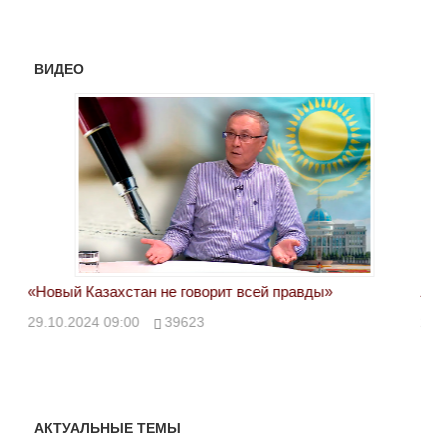
ВИДЕО
«Новый Казахстан не говорит всей правды»
Лон
ми
29.10.2024 09:00
39623
28.
АКТУАЛЬНЫЕ ТЕМЫ