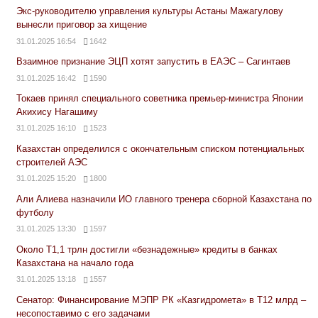
Экс-руководителю управления культуры Астаны Мажагулову
вынесли приговор за хищение
31.01.2025 16:54
1642
Взаимное признание ЭЦП хотят запустить в ЕАЭС – Сагинтаев
31.01.2025 16:42
1590
Токаев принял специального советника премьер-министра Японии
Акихису Нагашиму
31.01.2025 16:10
1523
Казахстан определился с окончательным списком потенциальных
строителей АЭС
31.01.2025 15:20
1800
Али Алиева назначили ИО главного тренера сборной Казахстана по
футболу
31.01.2025 13:30
1597
Около Т1,1 трлн достигли «безнадежные» кредиты в банках
Казахстана на начало года
31.01.2025 13:18
1557
Сенатор: Финансирование МЭПР РК «Казгидромета» в Т12 млрд –
несопоставимо с его задачами