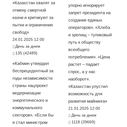
«Казахстан хвалят за
упорно игнорирует
отмену смертной
запрет президента на
казни и критикуют за
создание единых
пытки и ограничения
операторов». «Хлеба
свобод»
и зрелищ – тупиковый
24.01.2025 12:00
путь к обществу
День за днем
всеобщего
135 (42489)
потребления». «Цена
«Кабмин утвердил
растет – падает
беспрецедентный за
спрос, а у нас
годы независимости
наоборот».
страны нацпроект
«Казахстан упустил
модернизации
возможность для
энергетического и
развития майнинга»
коммунального
21.01.2025 12:00
секторов». «Если бы
День за днем
1118 (39669)
я стал министром