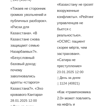
«Казахстану не грозят
«Токаев не сторонник
вооруженные
громких увольнений и
конфликты». «Рейтинг
публичных разборок».
управленцев не
«Риски для
бьется с
Казахстана». «В
реальностью».
Казахстане снова
«ОСМС: пациент
защищают семью
скорее мёртв, чем
Назарбаевых?».
застрахован».
«Безусловный
«Сатира не
базовый доход:
преступление»
почему
23.01.2025 12:00
заволновались
День за днем
адепты «старого»
1124 (40821)
Казахстана?». «Эхо
«Как «трампономика
кровавого Кантара»
2.0» может повлиять
28.01.2025 12:00
на нефть и