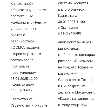
системы коснутся
Казахстане?».
малого бизнеса
«Казахстану не грозят
Казахстана
вооруженные
30.01.2025 11:00
конфликты». «Рейтинг
Экономика
управленцев не
1169 (43648)
бьется с
реальностью».
«Как могут вымереть
«ОСМС: пациент
казахстанцы:
скорее мёртв, чем
глобальные сценарии
застрахован».
рисков». «Выезжаем
«Сатира не
на том, что Токаев —
преступление»
китаист» —
23.01.2025 12:00
Сыроежкин о Токаеве
День за днем
и Си, секретных
144 (40821)
делах и о Масимове».
«Казахстан хвалят за
Казахстан VS
отмену смертной
Узбекистан: кто круче