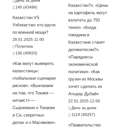
День за днем
Казахстан?». «Цены
140 (43496)
на картофель могут
Казахстан VS
взлететь до 750
Узбекистан: кто круче
тенге». «Когда
по военной мощи?
говядина в
28.01.2025 11:00
Казахстане станет
Политика
деликатесом?».
136 (40833)
«Парадоксы
«Как могут вымереть
экономической
казахстанцы:
политики». «Как
глобальные сценарии
грузин из Москвы
рисков». «Выезжаем
хочет сделать из
на том, что Токаев —
Атырау Дубай»
китаист» —
22.01.2025 12:00
Сыроежкин о Токаеве
День за днем
1119 (40257)
и Си, секретных
делах и о Масимове».
«Правительство