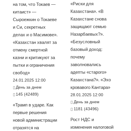
«Риски для
на том, что Токаев —
Казахстана». «В
китаист» —
Казахстане снова
Сыроежкин о Токаеве
защищают семью
и Си, секретных
Назарбаевых?».
делах и о Масимове».
«Безусловный
«Казахстан хвалят за
базовый доход:
отмену смертной
почему
казни и критикуют за
заволновались
пытки и ограничения
адепты «старого»
свобод»
Казахстана?». «Эхо
24.01.2025 12:00
День за днем
кровавого Кантара»
145 (42489)
28.01.2025 12:00
День за днем
«Трамп в ударе. Как
1181 (43496)
первые решения
Рост НДС и
новой администрации
изменения налоговой
отразятся на