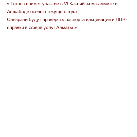
Previous
Токаев примет участие в VI Каспийском саммите в
Навигация
Post:
Ашхабаде осенью текущего года
по
Next
Санврачи будут проверять паспорта вакцинации и ПЦР-
Post:
справки в сфере услуг Алматы
записям