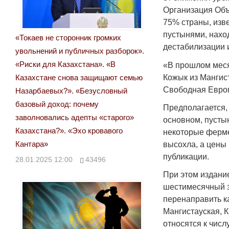
Организация Объ
75% страны, изв
пустынями, наход
«Токаев не сторонник громких
дестабилизации 
увольнений и публичных разборок».
«Риски для Казахстана». «В
«В прошлом меся
Кожык из Мангис
Казахстане снова защищают семью
Свободная Европа
Назарбаевых?». «Безусловный
базовый доход: почему
Предполагается, 
заволновались адепты «старого»
основном, пустын
Казахстана?». «Эхо кровавого
некоторые ферме
Кантара»
высохла, а цены
публикации.
28.01.2025 12:00
43496
При этом издание
шестимесячный з
перенаправить к
Мангистауская, 
относятся к чис