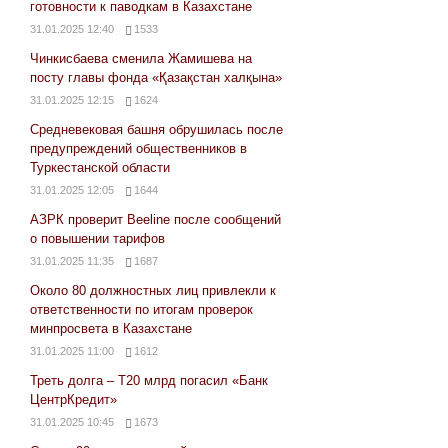
готовности к паводкам в Казахстане
31.01.2025 12:40
1533
Чинкисбаева сменила Жамишева на
посту главы фонда «Қазақстан халқына»
31.01.2025 12:15
1624
Средневековая башня обрушилась после
предупреждений общественников в
Туркестанской области
31.01.2025 12:05
1644
АЗРК проверит Beeline после сообщений
о повышении тарифов
31.01.2025 11:35
1687
Около 80 должностных лиц привлекли к
ответственности по итогам проверок
минпросвета в Казахстане
31.01.2025 11:00
1612
Треть долга – Т20 млрд погасил «Банк
ЦентрКредит»
31.01.2025 10:45
1673