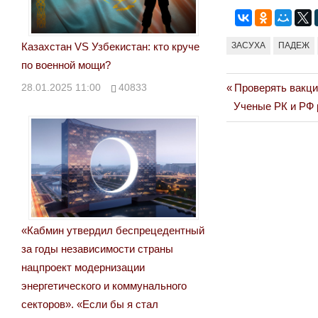
ЗАСУХА
ПАДЕЖ
Казахстан VS Узбекистан: кто круче
по военной мощи?
Previous
28.01.2025 11:00
40833
Проверять вакци
Навигация
Next
Post:
Ученые РК и РФ 
по
Post:
записям
«Кабмин утвердил беспрецедентный
за годы независимости страны
нацпроект модернизации
энергетического и коммунального
секторов». «Если бы я стал