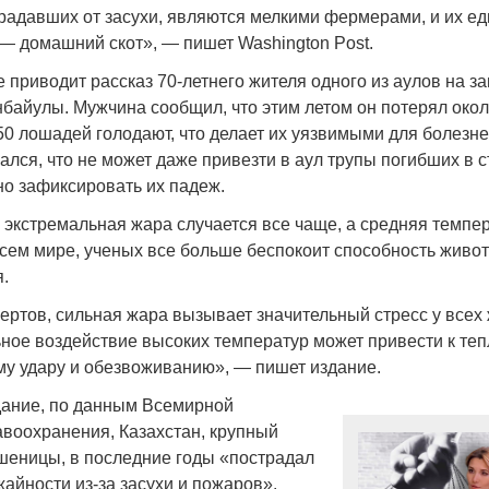
традавших от засухи, являются мелкими фермерами, и их е
 — домашний скот», — пишет Washington Post.
 приводит рассказ 70-летнего жителя одного из аулов на з
байулы. Мужчина сообщил, что этим летом он потерял окол
50 лошадей голодают, что делает их уязвимыми для болезне
Война Мир
лся, что не может даже привезти в аул трупы погибших в 
о зафиксировать их падеж.
к экстремальная жара случается все чаще, а средняя темпе
сем мире, ученых все больше беспокоит способность живо
я.
ертов, сильная жара вызывает значительный стресс у всех
ное воздействие высоких температур может привести к те
ому удару и обезвоживанию», — пишет издание.
Война Миров.
дание, по данным Всемирной
Сороса
авоохранения, Казахстан, крупный
08.11.2024 09:
шеницы, в последние годы «пострадал
айности из-за засухи и пожаров».