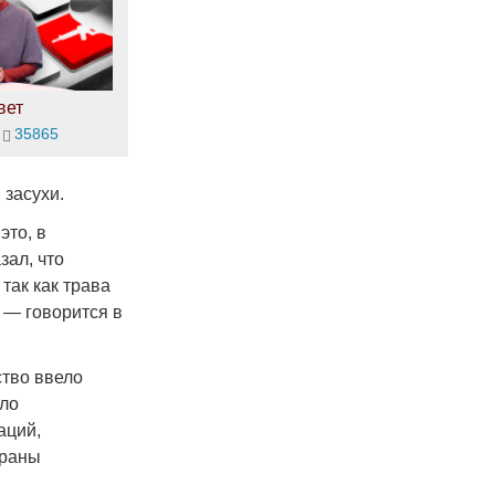
вет
35865
 засухи.
это, в
зал, что
так как трава
 — говорится в
ство ввело
ыло
аций,
траны