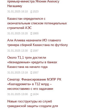
премьер-министра Японии Акихису
Нагашиму
31.01.2025 16:10
1523
Казахстан определился с
окончательным списком потенциальных
строителей АЭС
31.01.2025 15:20
1800
Али Алиева назначили ИО главного
тренера сборной Казахстана по футболу
31.01.2025 13:30
1597
Около Т1,1 трлн достигли
«безнадежные» кредиты в банках
Казахстана на начало года
31.01.2025 13:18
1557
Сенатор: Финансирование МЭПР РК
«Казгидромета» в Т12 млрд –
несопоставимо с его задачами
31.01.2025 13:00
1634
Новые госструктуры из служб
гражданской защиты создали для