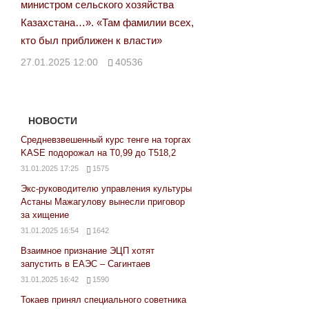
министром сельского хозяйства
Казахстана…». «Там фамилии всех,
кто был приближен к власти»
27.01.2025 12:00
40536
НОВОСТИ
Средневзвешенный курс тенге на торгах
KASE подорожал на Т0,99 до Т518,2
31.01.2025 17:25
1575
Экс-руководителю управления культуры
Астаны Мажагулову вынесли приговор
за хищение
31.01.2025 16:54
1642
Взаимное признание ЭЦП хотят
запустить в ЕАЭС – Сагинтаев
31.01.2025 16:42
1590
Токаев принял специального советника