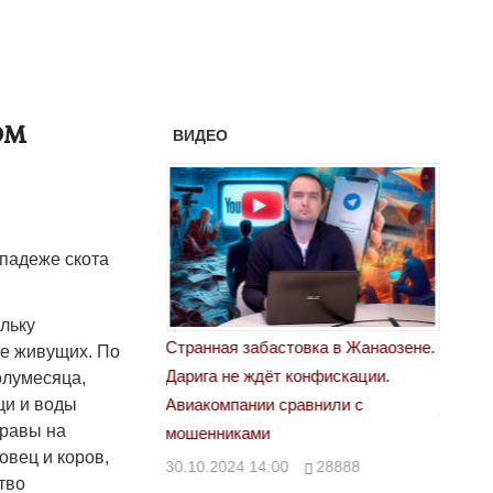
ом
ВИДЕО
падеже скота
льку
астовка в Жанаозене.
«Новый Казахстан не говорит всей
Лондон
не живущих. По
т конфискации.
правды»
олумесяца,
28.10.
щи и воды
 сравнили с
29.10.2024 09:00
39623
травы на
овец и коров,
00
28888
тво