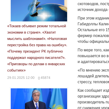
скотоводов, пос
источник дохода
При этом издание
Габидоллы Калин
«Токаев объявил режим тотальной
Остальные его 1
экономии в стране». «Хватит
фермер пожалова
мыслить шаблонами!». «Налоговая
чтобы официальн
перестройка без права на ошибку».
По мере того, ка
«Почему президент РК публично
повышается во в
поддержал народного писателя?».
и адаптироватьс
«Приговоры по делам о январских
событиях»
«По мнению эксп
лошадей длитель
29.01.2025 12:00
45874
стрессу, теплов
Как сообщает из
организации здр
производитель п
от снижения урож