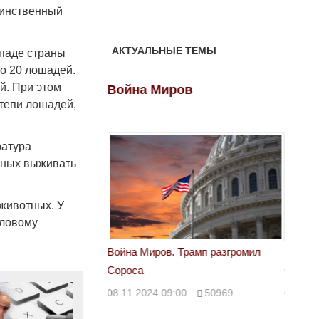
динственный
АКТУАЛЬНЫЕ ТЕМЫ
ападе страны
о 20 лошадей.
й. При этом
ов
Война Миров
Войн
степи лошадей,
ратура
тных выживать
 животных. У
пловому
 Трамп разгромил
Война Миров. Трамп разгромил
Война 
Сороса
Сорос
00
50969
08.11.2024 09:00
50969
08.11.