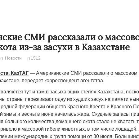
ские СМИ рассказали о массов
кота из-за засухи в Казахстане
Новости
1512
ста. КазТАГ
— Американские СМИ рассказали о массовом 
азахстане, передает корреспондент агентства.
валяются тут и там в засыхающих степях Казахстана, поско
Народ выбрал свет
Странная заб
ны страны переживают одну из худших засух на памяти ны
Дарига не ждё
одной федерации обществ Красного Креста и Красного П
17.10.2024 17:00
29972
й зимы и весны в июне началась жара. Скудные запасы пи
Авиакомпании
ля большого количества домашнего скота стало не хватать 
мошенниками
ривело к массовой гибели животных, в том числе лошадей, 
30.10.2024 14:
влении международных групп помощи от 30 июля. Большинс