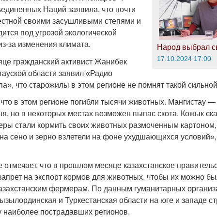
единенных Наций заявила, что почти
естной своими засушливыми степями и
ится под угрозой экологической
из-за изменения климата.
Народ выбрал с
17.10.2024 17:00
це гражданский активист Жанибек
тауской области заявил «Радио
», что старожилы в этом регионе не помнят такой сильной
что в этом регионе погибли тысячи животных. Мангистау — 
я, но в некоторых местах возможен выпас скота. Кожык ска
ры стали кормить своих животных размоченным картоном, 
 на сено и зерно взлетели на фоне ухудшающихся условий»,
 отмечает, что в прошлом месяце казахстанское правитель
апрет на экспорт кормов для животных, чтобы их можно б
азахстанским фермерам. По данным гуманитарных организ
Кызылординская и Туркестанская области на юге и западе с
лу наиболее пострадавших регионов.