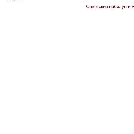
по
Next
Советские нибелунги
Post:
записям