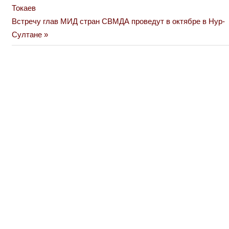
Post:
Токаев
по
Next
Встречу глав МИД стран СВМДА проведут в октябре в Нур-
Post:
Султане
записям