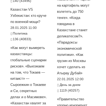
140 (43496)
на картофель могут
Казахстан VS
взлететь до 750
Узбекистан: кто круче
тенге». «Когда
по военной мощи?
говядина в
28.01.2025 11:00
Казахстане станет
Политика
деликатесом?».
136 (40833)
«Парадоксы
«Как могут вымереть
экономической
казахстанцы:
политики». «Как
глобальные сценарии
грузин из Москвы
рисков». «Выезжаем
хочет сделать из
на том, что Токаев —
Атырау Дубай»
китаист» —
22.01.2025 12:00
Сыроежкин о Токаеве
День за днем
1119 (40257)
и Си, секретных
делах и о Масимове».
«Правительство
«Казахстан хвалят за
упорно игнорирует