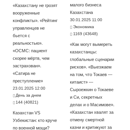
малого бизнеса
«Казахстану не грозят
Казахстана
вооруженные
30.01.2025 11:00
конфликты». «Рейтинг
Экономика
управленцев не
1169 (43648)
бьется с
реальностью».
«Как могут вымереть
«ОСМС: пациент
казахстанцы:
скорее мёртв, чем
глобальные сценарии
застрахован».
рисков». «Выезжаем
«Сатира не
на том, что Токаев —
преступление»
китаист» —
23.01.2025 12:00
Сыроежкин о Токаеве
День за днем
и Си, секретных
144 (40821)
делах и о Масимове».
«Казахстан хвалят за
Казахстан VS
отмену смертной
Узбекистан: кто круче
казни и критикуют за
по военной мощи?