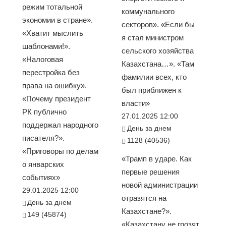
режим тотальной
коммунального
экономии в стране».
секторов». «Если бы
«Хватит мыслить
я стал министром
шаблонами!».
сельского хозяйства
«Налоговая
Казахстана…». «Там
перестройка без
фамилии всех, кто
права на ошибку».
был приближен к
«Почему президент
власти»
РК публично
27.01.2025 12:00
поддержал народного
День за днем
писателя?».
1128 (40536)
«Приговоры по делам
«Трамп в ударе. Как
о январских
первые решения
событиях»
новой администрации
29.01.2025 12:00
отразятся на
День за днем
Казахстане?».
149 (45874)
«Казахстану не грозят