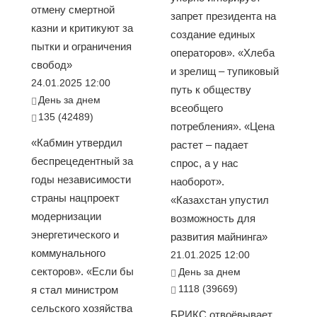
отмену смертной
запрет президента на
казни и критикуют за
создание единых
пытки и ограничения
операторов». «Хлеба
свобод»
и зрелищ – тупиковый
24.01.2025 12:00
путь к обществу
День за днем
всеобщего
135 (42489)
потребления». «Цена
«Кабмин утвердил
растет – падает
беспрецедентный за
спрос, а у нас
годы независимости
наоборот».
страны нацпроект
«Казахстан упустил
модернизации
возможность для
энергетического и
развития майнинга»
коммунального
21.01.2025 12:00
секторов». «Если бы
День за днем
1118 (39669)
я стал министром
сельского хозяйства
БРИКС отвоёвывает