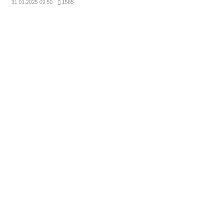
31.01.2025 09:50
1585