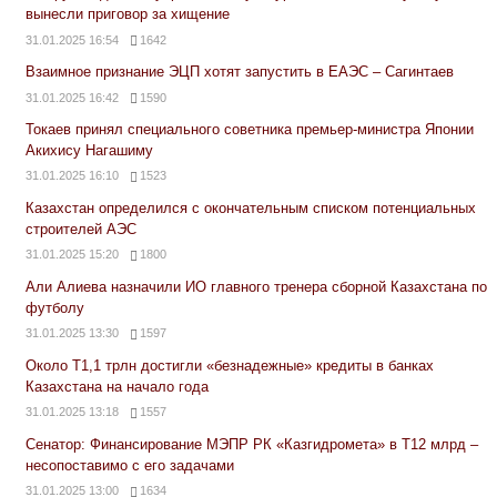
вынесли приговор за хищение
31.01.2025 16:54
1642
Взаимное признание ЭЦП хотят запустить в ЕАЭС – Сагинтаев
31.01.2025 16:42
1590
Токаев принял специального советника премьер-министра Японии
Акихису Нагашиму
31.01.2025 16:10
1523
Казахстан определился с окончательным списком потенциальных
строителей АЭС
31.01.2025 15:20
1800
Али Алиева назначили ИО главного тренера сборной Казахстана по
футболу
31.01.2025 13:30
1597
Около Т1,1 трлн достигли «безнадежные» кредиты в банках
Казахстана на начало года
31.01.2025 13:18
1557
Сенатор: Финансирование МЭПР РК «Казгидромета» в Т12 млрд –
несопоставимо с его задачами
31.01.2025 13:00
1634