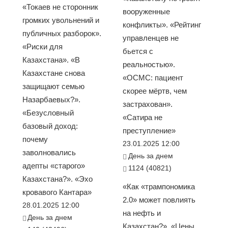
«Токаев не сторонник
вооруженные
громких увольнений и
конфликты». «Рейтинг
публичных разборок».
управленцев не
«Риски для
бьется с
Казахстана». «В
реальностью».
Казахстане снова
«ОСМС: пациент
защищают семью
скорее мёртв, чем
Назарбаевых?».
застрахован».
«Безусловный
«Сатира не
базовый доход:
преступление»
почему
23.01.2025 12:00
заволновались
День за днем
адепты «старого»
1124 (40821)
Казахстана?». «Эхо
«Как «трампономика
кровавого Кантара»
2.0» может повлиять
28.01.2025 12:00
на нефть и
День за днем
Казахстан?». «Цены