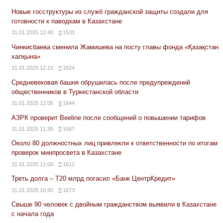
Новые госструктуры из служб гражданской защиты создали для
готовности к паводкам в Казахстане
31.01.2025 12:40
1533
Чинкисбаева сменила Жамишева на посту главы фонда «Қазақстан
халқына»
31.01.2025 12:15
1624
Средневековая башня обрушилась после предупреждений
общественников в Туркестанской области
31.01.2025 12:05
1644
АЗРК проверит Beeline после сообщений о повышении тарифов
31.01.2025 11:35
1687
Около 80 должностных лиц привлекли к ответственности по итогам
проверок минпросвета в Казахстане
31.01.2025 11:00
1612
Треть долга – Т20 млрд погасил «Банк ЦентрКредит»
31.01.2025 10:45
1673
Свыше 90 человек с двойным гражданством выявили в Казахстане
с начала года