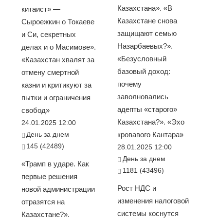
Казахстана». «В
китаист» —
Казахстане снова
Сыроежкин о Токаеве
защищают семью
и Си, секретных
Назарбаевых?».
делах и о Масимове».
«Безусловный
«Казахстан хвалят за
базовый доход:
отмену смертной
почему
казни и критикуют за
заволновались
пытки и ограничения
адепты «старого»
свобод»
Казахстана?». «Эхо
24.01.2025 12:00
День за днем
кровавого Кантара»
145 (42489)
28.01.2025 12:00
День за днем
«Трамп в ударе. Как
1181 (43496)
первые решения
Рост НДС и
новой администрации
изменения налоговой
отразятся на
системы коснутся
Казахстане?».