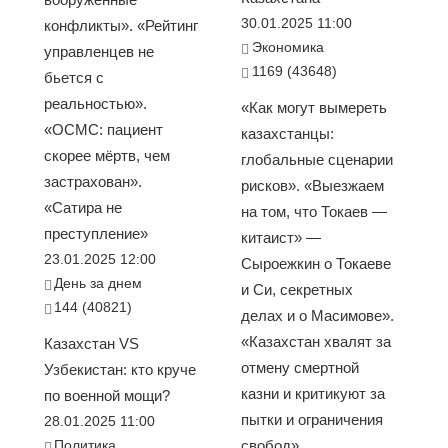
30.01.2025 11:00
конфликты». «Рейтинг
Экономика
управленцев не
1169 (43648)
бьется с
реальностью».
«Как могут вымереть
«ОСМС: пациент
казахстанцы:
скорее мёртв, чем
глобальные сценарии
застрахован».
рисков». «Выезжаем
«Сатира не
на том, что Токаев —
преступление»
китаист» —
23.01.2025 12:00
Сыроежкин о Токаеве
День за днем
и Си, секретных
144 (40821)
делах и о Масимове».
«Казахстан хвалят за
Казахстан VS
отмену смертной
Узбекистан: кто круче
казни и критикуют за
по военной мощи?
пытки и ограничения
28.01.2025 11:00
Политика
свобод»