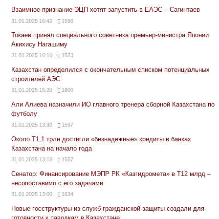
Взаимное признание ЭЦП хотят запустить в ЕАЭС – Сагинтаев
31.01.2025 16:42
1590
Токаев принял специального советника премьер-министра Японии
Акихису Нагашиму
31.01.2025 16:10
1523
Казахстан определился с окончательным списком потенциальных
строителей АЭС
31.01.2025 15:20
1800
Али Алиева назначили ИО главного тренера сборной Казахстана по
футболу
31.01.2025 13:30
1597
Около Т1,1 трлн достигли «безнадежные» кредиты в банках
Казахстана на начало года
31.01.2025 13:18
1557
Сенатор: Финансирование МЭПР РК «Казгидромета» в Т12 млрд –
несопоставимо с его задачами
31.01.2025 13:00
1634
Новые госструктуры из служб гражданской защиты создали для
готовности к паводкам в Казахстане