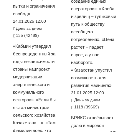
создание единых
пытки и ограничения
операторов». «Хлеба
свобод»
и зрелищ – тупиковый
24.01.2025 12:00
путь к обществу
День за днем
всеобщего
135 (42489)
потребления». «Цена
«Кабмин утвердил
растет – падает
беспрецедентный за
спрос, а у нас
годы независимости
наоборот».
страны нацпроект
«Казахстан упустил
модернизации
возможность для
энергетического и
развития майнинга»
коммунального
21.01.2025 12:00
секторов». «Если бы
День за днем
1118 (39669)
я стал министром
сельского хозяйства
БРИКС отвоёвывает
Казахстана…». «Там
долю в мировой
фамилии всех, кто