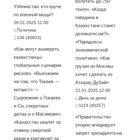
взлететь до 750
Узбекистан: кто круче
тенге». «Когда
по военной мощи?
говядина в
28.01.2025 11:00
Казахстане станет
Политика
деликатесом?».
136 (40833)
«Парадоксы
«Как могут вымереть
экономической
казахстанцы:
политики». «Как
глобальные сценарии
грузин из Москвы
рисков». «Выезжаем
хочет сделать из
на том, что Токаев —
Атырау Дубай»
китаист» —
22.01.2025 12:00
Сыроежкин о Токаеве
День за днем
1119 (40257)
и Си, секретных
делах и о Масимове».
«Правительство
«Казахстан хвалят за
упорно игнорирует
отмену смертной
запрет президента на
казни и критикуют за