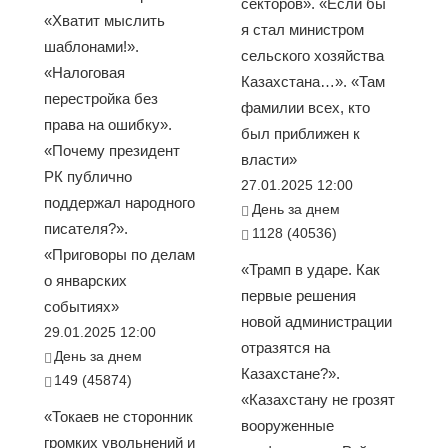
секторов». «Если бы
«Хватит мыслить
я стал министром
шаблонами!».
сельского хозяйства
«Налоговая
Казахстана…». «Там
перестройка без
фамилии всех, кто
права на ошибку».
был приближен к
«Почему президент
власти»
РК публично
27.01.2025 12:00
поддержал народного
День за днем
писателя?».
1128 (40536)
«Приговоры по делам
«Трамп в ударе. Как
о январских
первые решения
событиях»
новой администрации
29.01.2025 12:00
отразятся на
День за днем
Казахстане?».
149 (45874)
«Казахстану не грозят
«Токаев не сторонник
вооруженные
громких увольнений и