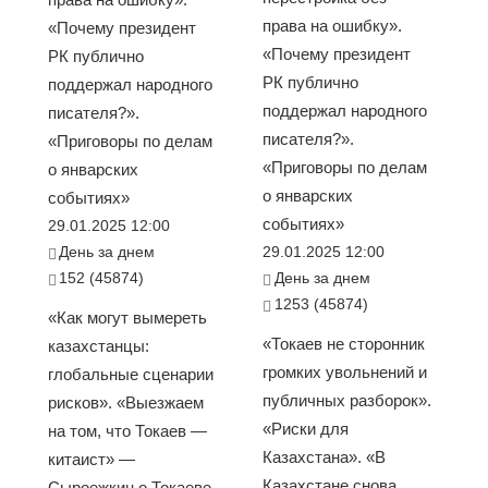
права на ошибку».
«Почему президент
«Почему президент
РК публично
РК публично
поддержал народного
поддержал народного
писателя?».
писателя?».
«Приговоры по делам
«Приговоры по делам
о январских
о январских
событиях»
событиях»
29.01.2025 12:00
День за днем
29.01.2025 12:00
152 (45874)
День за днем
1253 (45874)
«Как могут вымереть
«Токаев не сторонник
казахстанцы:
громких увольнений и
глобальные сценарии
публичных разборок».
рисков». «Выезжаем
«Риски для
на том, что Токаев —
Казахстана». «В
китаист» —
Казахстане снова
Сыроежкин о Токаеве