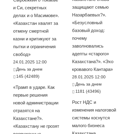
защищают семью
и Си, секретных
Назарбаевых?».
делах и о Масимове».
«Безусловный
«Казахстан хвалят за
базовый доход:
отмену смертной
почему
казни и критикуют за
заволновались
пытки и ограничения
адепты «старого»
свобод»
Казахстана?». «Эхо
24.01.2025 12:00
День за днем
кровавого Кантара»
145 (42489)
28.01.2025 12:00
День за днем
«Трамп в ударе. Как
1181 (43496)
первые решения
Рост НДС и
новой администрации
изменения налоговой
отразятся на
системы коснутся
Казахстане?».
малого бизнеса
«Казахстану не грозят
Казахстана
вооруженные