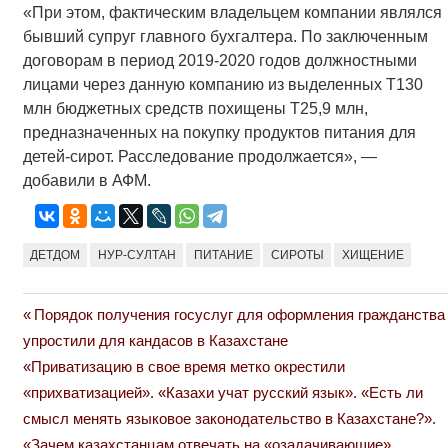
«При этом, фактическим владельцем компании являлся
бывший супруг главного бухгалтера. По заключенным
договорам в период 2019-2020 годов должностными
лицами через данную компанию из выделенных Т130
млн бюджетных средств похищены Т25,9 млн,
предназначенных на покупку продуктов питания для
детей-сирот. Расследование продолжается», —
добавили в АФМ.
ДЕТДОМ
НУР-СУЛТАН
ПИТАНИЕ
СИРОТЫ
ХИЩЕНИЕ
Previous
Порядок получения госуслуг для оформления гражданства
Навигация
Post:
упростили для кандасов в Казахстане
по
Next
«Приватизацию в свое время метко окрестили
Post:
«прихватизацией». «Казахи учат русский язык». «Есть ли
записям
смысл менять языковое законодательство в Казахстане?».
«Зачем казахстанцам отвечать на «озадачивающие»