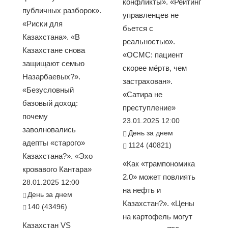
конфликты». «Рейтинг
публичных разборок».
управленцев не
«Риски для
бьется с
Казахстана». «В
реальностью».
Казахстане снова
«ОСМС: пациент
защищают семью
скорее мёртв, чем
Назарбаевых?».
застрахован».
«Безусловный
«Сатира не
базовый доход:
преступление»
почему
23.01.2025 12:00
заволновались
День за днем
адепты «старого»
1124 (40821)
Казахстана?». «Эхо
«Как «трампономика
кровавого Кантара»
2.0» может повлиять
28.01.2025 12:00
на нефть и
День за днем
Казахстан?». «Цены
140 (43496)
на картофель могут
Казахстан VS