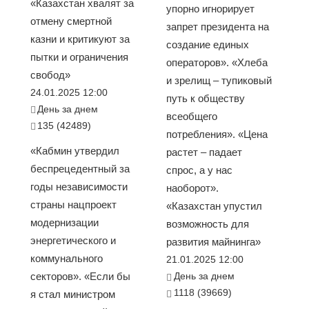
«Казахстан хвалят за
упорно игнорирует
отмену смертной
запрет президента на
казни и критикуют за
создание единых
пытки и ограничения
операторов». «Хлеба
свобод»
и зрелищ – тупиковый
24.01.2025 12:00
путь к обществу
День за днем
всеобщего
135 (42489)
потребления». «Цена
«Кабмин утвердил
растет – падает
беспрецедентный за
спрос, а у нас
годы независимости
наоборот».
страны нацпроект
«Казахстан упустил
модернизации
возможность для
энергетического и
развития майнинга»
коммунального
21.01.2025 12:00
секторов». «Если бы
День за днем
1118 (39669)
я стал министром