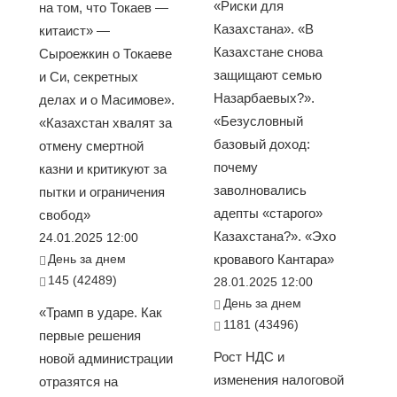
«Риски для
на том, что Токаев —
Казахстана». «В
китаист» —
Казахстане снова
Сыроежкин о Токаеве
защищают семью
и Си, секретных
Назарбаевых?».
делах и о Масимове».
«Безусловный
«Казахстан хвалят за
базовый доход:
отмену смертной
почему
казни и критикуют за
заволновались
пытки и ограничения
адепты «старого»
свобод»
Казахстана?». «Эхо
24.01.2025 12:00
День за днем
кровавого Кантара»
145 (42489)
28.01.2025 12:00
День за днем
«Трамп в ударе. Как
1181 (43496)
первые решения
Рост НДС и
новой администрации
изменения налоговой
отразятся на