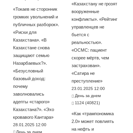
«Казахстану не грозят
«Токаев не сторонник
вооруженные
громких увольнений и
конфликты». «Рейтинг
публичных разборок».
управленцев не
«Риски для
бьется с
Казахстана». «В
реальностью».
Казахстане снова
«ОСМС: пациент
защищают семью
скорее мёртв, чем
Назарбаевых?».
застрахован».
«Безусловный
«Сатира не
базовый доход:
преступление»
почему
23.01.2025 12:00
заволновались
День за днем
адепты «старого»
1124 (40821)
Казахстана?». «Эхо
«Как «трампономика
кровавого Кантара»
2.0» может повлиять
28.01.2025 12:00
на нефть и
День за днем