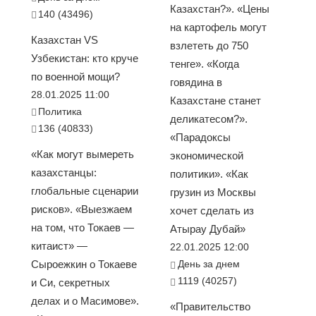
Казахстан?». «Цены
140 (43496)
на картофель могут
Казахстан VS
взлететь до 750
Узбекистан: кто круче
тенге». «Когда
по военной мощи?
говядина в
28.01.2025 11:00
Казахстане станет
Политика
деликатесом?».
136 (40833)
«Парадоксы
«Как могут вымереть
экономической
казахстанцы:
политики». «Как
глобальные сценарии
грузин из Москвы
рисков». «Выезжаем
хочет сделать из
на том, что Токаев —
Атырау Дубай»
китаист» —
22.01.2025 12:00
Сыроежкин о Токаеве
День за днем
1119 (40257)
и Си, секретных
делах и о Масимове».
«Правительство