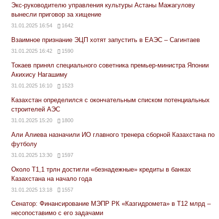
Экс-руководителю управления культуры Астаны Мажагулову
вынесли приговор за хищение
31.01.2025 16:54
1642
Взаимное признание ЭЦП хотят запустить в ЕАЭС – Сагинтаев
31.01.2025 16:42
1590
Токаев принял специального советника премьер-министра Японии
Акихису Нагашиму
31.01.2025 16:10
1523
Казахстан определился с окончательным списком потенциальных
строителей АЭС
31.01.2025 15:20
1800
Али Алиева назначили ИО главного тренера сборной Казахстана по
футболу
31.01.2025 13:30
1597
Около Т1,1 трлн достигли «безнадежные» кредиты в банках
Казахстана на начало года
31.01.2025 13:18
1557
Сенатор: Финансирование МЭПР РК «Казгидромета» в Т12 млрд –
несопоставимо с его задачами