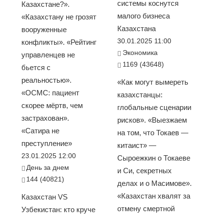
системы коснутся
Казахстане?».
малого бизнеса
«Казахстану не грозят
Казахстана
вооруженные
30.01.2025 11:00
конфликты». «Рейтинг
Экономика
управленцев не
1169 (43648)
бьется с
реальностью».
«Как могут вымереть
«ОСМС: пациент
казахстанцы:
скорее мёртв, чем
глобальные сценарии
застрахован».
рисков». «Выезжаем
«Сатира не
на том, что Токаев —
преступление»
китаист» —
23.01.2025 12:00
Сыроежкин о Токаеве
День за днем
и Си, секретных
144 (40821)
делах и о Масимове».
«Казахстан хвалят за
Казахстан VS
отмену смертной
Узбекистан: кто круче