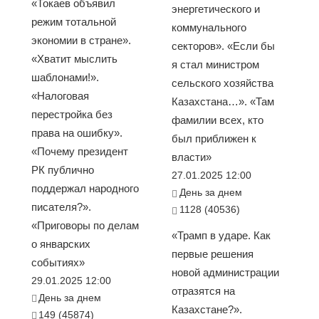
«Токаев объявил
энергетического и
режим тотальной
коммунального
экономии в стране».
секторов». «Если бы
«Хватит мыслить
я стал министром
шаблонами!».
сельского хозяйства
«Налоговая
Казахстана…». «Там
перестройка без
фамилии всех, кто
права на ошибку».
был приближен к
«Почему президент
власти»
РК публично
27.01.2025 12:00
поддержал народного
День за днем
писателя?».
1128 (40536)
«Приговоры по делам
«Трамп в ударе. Как
о январских
первые решения
событиях»
новой администрации
29.01.2025 12:00
отразятся на
День за днем
Казахстане?».
149 (45874)