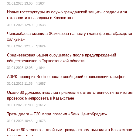
31.01.2025 13:00
1634
Новые госструктуры из служб гражданской защиты создали для
готовности к паводкам в Казахстане
31.01.2025 12:40
1533
Чинкисбаева сменила Жамишева на посту главы фонда «Қазақстан
халқына»
31.01.2025 12:15
1624
Средневековая башня обрушилась после предупреждений
общественников в Туркестанской области
31.01.2025 12:05
1644
АЗРК проверит Beeline после сообщений о повышении тарифов
31.01.2025 11:35
1687
Около 80 должностных лиц привлекли к ответственности по итогам
проверок минпросвета в Казахстане
31.01.2025 11:00
1612
Треть долга – Т20 млрд погасил «Банк ЦентрКредит»
31.01.2025 10:45
1673
Свыше 90 человек с двойным гражданством выявили в Казахстане
с начала года