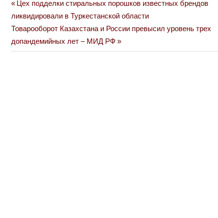
Previous
Цех подделки стиральных порошков известных брендов
Навигация
Post:
ликвидировали в Туркестанской области
по
Next
Товарооборот Казахстана и России превысил уровень трех
Post:
допандемийных лет – МИД РФ
записям