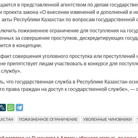
Народ выбрал свет
Странная заб
бщается в представленной агентством по делам государств
и проекта закона «О внесении изменений и дополнений в н
Дарига не ждё
17.10.2024 17:00
29972
 акты Республики Казахстан по вопросам государственной 
Авиакомпании
мошенниками
лючить пожизненное ограничение для поступления на гос
ленных за совершение проступков, дискредитирующих госу
30.10.2024 14:
ится в концепции.
 «факт совершения уголовного проступка или преступлений
не препятствует лицам участвовать в конкурсе для поступл
 службу».
ь, что государственная служба в Республике Казахстан ос
Война Мир
о права граждан на доступ к государственной службе», — 
АХСТАН
ПОЖИЗНЕННОЕ ОГРАНИЧЕНИЕ
УВОЛЕННЫЕ ЧИНОВНИКИ
ой развязке на Рыскулова в Алматы обещают открыть до конца 