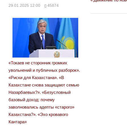
Навигация
29.01.2025 12:00
45874
Post:
по
записям
«Токаев не сторонник громких
увольнений и публичных разборок».
«Риски для Казахстана». «В
Казахстане снова защищают семью
Назарбаевых?». «Безусловный
базовый доход: почему
заволновались адепты «старого»
Казахстана?». «Эхо кровавого
Кантара»