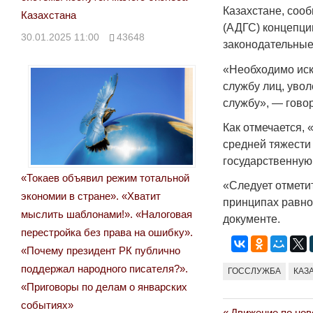
Казахстане, соо
Казахстана
(АДГС) концепци
30.01.2025 11:00
43648
законодательные
«Необходимо иск
службу лиц, уво
службу», — говор
Как отмечается,
средней тяжести 
государственную
«Токаев объявил режим тотальной
«Следует отметит
экономии в стране». «Хватит
принципах равног
мыслить шаблонами!». «Налоговая
документе.
перестройка без права на ошибку».
«Почему президент РК публично
поддержал народного писателя?».
ГОССЛУЖБА
КАЗ
«Приговоры по делам о январских
событиях»
Previous
Движение по нов