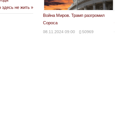
 здесь не жить
 Трамп разгромил
Война Миров. Трамп разгромил
Война 
Сороса
Сорос
00
50969
08.11.2024 09:00
50969
08.11.