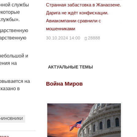
астовка в Жанаозене.
«Новый Казахстан не говорит всей
Лондон
енной службы
екоторые
т конфискации.
правды»
28.10.
службы».
 сравнили с
29.10.2024 09:00
39623
ударственную
дарственную
00
28888
 небольшой и
ения на
АКТУАЛЬНЫЕ ТЕМЫ
новывается на
ов
Война Миров
Войн
сказано в
ЧИНОВНИКИ
года