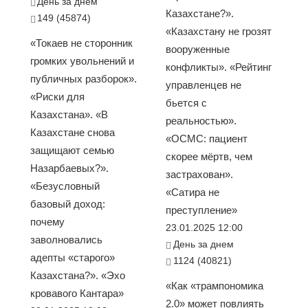
День за днем
Казахстане?».
149 (45874)
«Казахстану не грозят
«Токаев не сторонник
вооруженные
громких увольнений и
конфликты». «Рейтинг
публичных разборок».
управленцев не
«Риски для
бьется с
Казахстана». «В
реальностью».
Казахстане снова
«ОСМС: пациент
защищают семью
скорее мёртв, чем
Назарбаевых?».
застрахован».
«Безусловный
«Сатира не
базовый доход:
преступление»
почему
23.01.2025 12:00
заволновались
День за днем
адепты «старого»
1124 (40821)
Казахстана?». «Эхо
«Как «трампономика
кровавого Кантара»
2.0» может повлиять