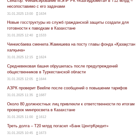
Сенатор: Финансирование МЭПР РК «Казгидромета» в Т12 млрд –
несопоставимо с его задачами
31.01.2025 13:00
1634
Новые госструктуры из служб гражданской защиты создали для
готовности к паводкам в Казахстане
31.01.2025 12:40
1533
Чинкисбаева сменила Жамишева на посту главы фонда «Қазақстан
халқына»
31.01.2025 12:15
1624
Средневековая башня обрушилась после предупреждений
общественников в Туркестанской области
31.01.2025 12:05
1644
АЗРК проверит Beeline после сообщений о повышении тарифов
31.01.2025 11:35
1687
Около 80 должностных лиц привлекли к ответственности по итогам
проверок минпросвета в Казахстане
31.01.2025 11:00
1612
Треть долга – Т20 млрд погасил «Банк ЦентрКредит»
31.01.2025 10:45
1673