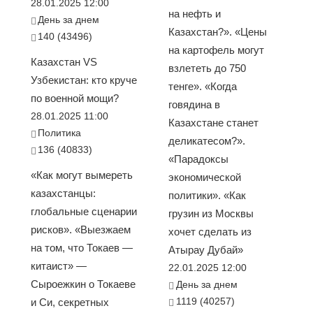
28.01.2025 12:00
на нефть и
День за днем
Казахстан?». «Цены
140 (43496)
на картофель могут
Казахстан VS
взлететь до 750
Узбекистан: кто круче
тенге». «Когда
по военной мощи?
говядина в
28.01.2025 11:00
Казахстане станет
Политика
деликатесом?».
136 (40833)
«Парадоксы
«Как могут вымереть
экономической
казахстанцы:
политики». «Как
глобальные сценарии
грузин из Москвы
рисков». «Выезжаем
хочет сделать из
на том, что Токаев —
Атырау Дубай»
китаист» —
22.01.2025 12:00
Сыроежкин о Токаеве
День за днем
1119 (40257)
и Си, секретных