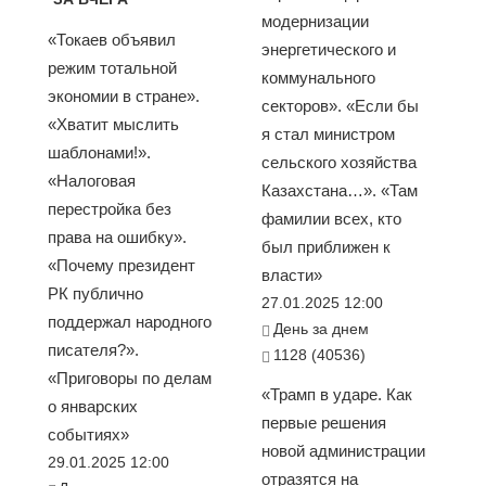
модернизации
«Токаев объявил
энергетического и
режим тотальной
коммунального
экономии в стране».
секторов». «Если бы
«Хватит мыслить
я стал министром
шаблонами!».
сельского хозяйства
«Налоговая
Казахстана…». «Там
перестройка без
фамилии всех, кто
права на ошибку».
был приближен к
«Почему президент
власти»
РК публично
27.01.2025 12:00
поддержал народного
День за днем
писателя?».
1128 (40536)
«Приговоры по делам
«Трамп в ударе. Как
о январских
первые решения
событиях»
новой администрации
29.01.2025 12:00
отразятся на