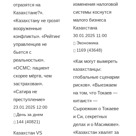
изменения налоговой
отразятся на
системы коснутся
Казахстане?».
малого бизнеса
«Казахстану не грозят
Казахстана
вооруженные
30.01.2025 11:00
конфликты». «Рейтинг
Экономика
управленцев не
1169 (43648)
бьется с
реальностью».
«Как могут вымереть
«ОСМС: пациент
казахстанцы:
скорее мёртв, чем
глобальные сценарии
застрахован».
рисков». «Выезжаем
«Сатира не
на том, что Токаев —
преступление»
китаист» —
23.01.2025 12:00
Сыроежкин о Токаеве
День за днем
и Си, секретных
144 (40821)
делах и о Масимове».
«Казахстан хвалят за
Казахстан VS