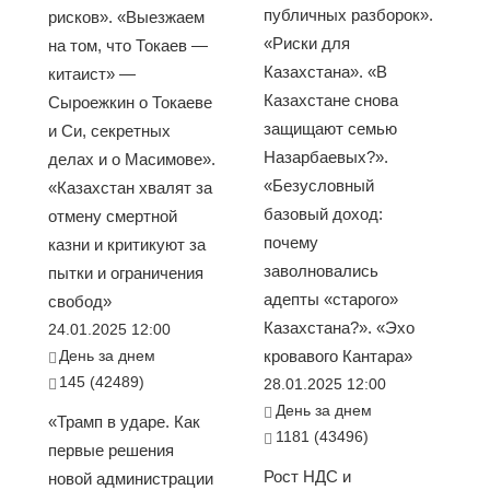
публичных разборок».
рисков». «Выезжаем
«Риски для
на том, что Токаев —
Казахстана». «В
китаист» —
Казахстане снова
Сыроежкин о Токаеве
защищают семью
и Си, секретных
Назарбаевых?».
делах и о Масимове».
«Безусловный
«Казахстан хвалят за
базовый доход:
отмену смертной
почему
казни и критикуют за
заволновались
пытки и ограничения
адепты «старого»
свобод»
Казахстана?». «Эхо
24.01.2025 12:00
День за днем
кровавого Кантара»
145 (42489)
28.01.2025 12:00
День за днем
«Трамп в ударе. Как
1181 (43496)
первые решения
Рост НДС и
новой администрации