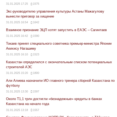
31.01.2025 17:25
1575
Экс-руководителю управления культуры Астаны Мажагулову
вынесли приговор за хищение
31.01.2025 16:54
1642
Взаимное признание ЭЦП хотят запустить в ЕАЭС – Сагинтаев
31.01.2025 16:42
1590
Токаев принял специального советника премьер-министра Японии
Акихису Нагашиму
31.01.2025 16:10
1523
Казахстан определился с окончательным списком потенциальных
строителей АЭС
31.01.2025 15:20
1800
Али Алиева назначили ИО главного тренера сборной Казахстана по
футболу
31.01.2025 13:30
1597
Около Т1,1 трлн достигли «безнадежные» кредиты в банках
Казахстана на начало года
31.01.2025 13:18
1557