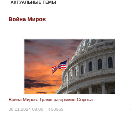
АКТУАЛЬНЫЕ ТЕМЫ
Война Миров
Во
Война Миров. Трамп разгромил Сороса
Вой
08.11.2024 09:00
50969
08.