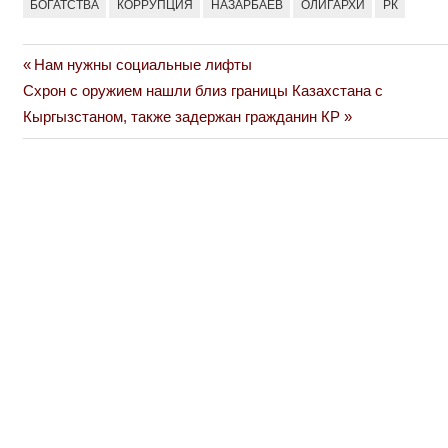
БОГАТСТВА
КОРРУПЦИЯ
НАЗАРБАЕВ
ОЛИГАРХИ
РК
Previous
Нам нужны социальные лифты
Навигация
Next
Post:
Схрон с оружием нашли близ границы Казахстана с
по
Post:
Кыргызстаном, также задержан гражданин КР
записям