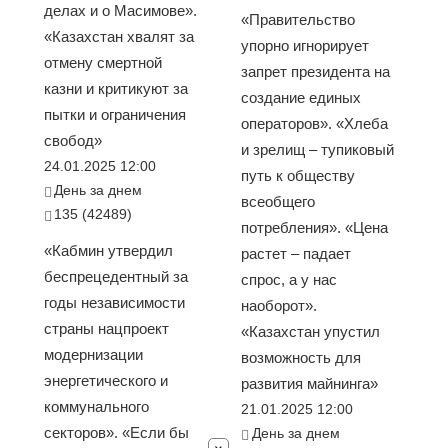
делах и о Масимове».
«Правительство
«Казахстан хвалят за
упорно игнорирует
отмену смертной
запрет президента на
казни и критикуют за
создание единых
пытки и ограничения
операторов». «Хлеба
свобод»
и зрелищ – тупиковый
24.01.2025 12:00
путь к обществу
День за днем
всеобщего
135 (42489)
потребления». «Цена
«Кабмин утвердил
растет – падает
беспрецедентный за
спрос, а у нас
годы независимости
наоборот».
страны нацпроект
«Казахстан упустил
модернизации
возможность для
энергетического и
развития майнинга»
коммунального
21.01.2025 12:00
секторов». «Если бы
День за днем