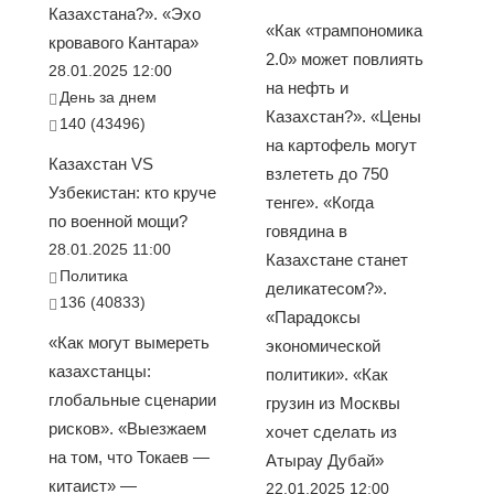
Казахстана?». «Эхо
«Как «трампономика
кровавого Кантара»
2.0» может повлиять
28.01.2025 12:00
на нефть и
День за днем
Казахстан?». «Цены
140 (43496)
на картофель могут
Казахстан VS
взлететь до 750
Узбекистан: кто круче
тенге». «Когда
по военной мощи?
говядина в
28.01.2025 11:00
Казахстане станет
Политика
деликатесом?».
136 (40833)
«Парадоксы
«Как могут вымереть
экономической
казахстанцы:
политики». «Как
глобальные сценарии
грузин из Москвы
рисков». «Выезжаем
хочет сделать из
на том, что Токаев —
Атырау Дубай»
китаист» —
22.01.2025 12:00