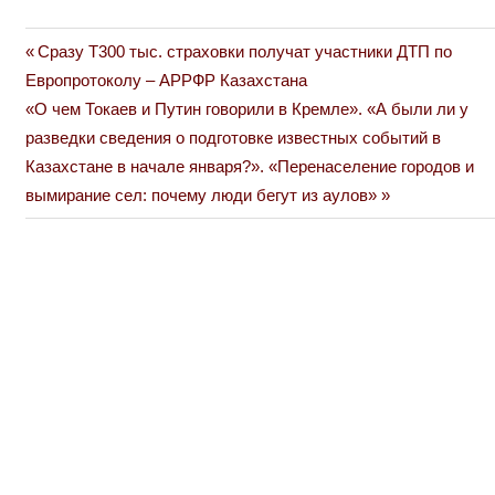
Previous
Сразу Т300 тыс. страховки получат участники ДТП по
Навигация
Post:
Европротоколу – АРРФР Казахстана
по
Next
«О чем Токаев и Путин говорили в Кремле». «А были ли у
Post:
разведки сведения о подготовке известных событий в
записям
Казахстане в начале января?». «Перенаселение городов и
вымирание сел: почему люди бегут из аулов»