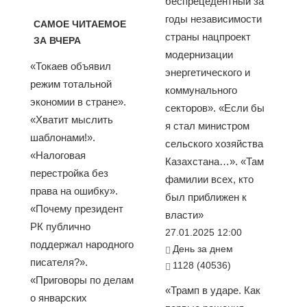
беспрецедентный за
годы независимости
САМОЕ ЧИТАЕМОЕ
страны нацпроект
ЗА ВЧЕРА
модернизации
«Токаев объявил
энергетического и
режим тотальной
коммунального
экономии в стране».
секторов». «Если бы
«Хватит мыслить
я стал министром
шаблонами!».
сельского хозяйства
«Налоговая
Казахстана…». «Там
перестройка без
фамилии всех, кто
права на ошибку».
был приближен к
«Почему президент
власти»
РК публично
27.01.2025 12:00
поддержал народного
День за днем
писателя?».
1128 (40536)
«Приговоры по делам
«Трамп в ударе. Как
о январских