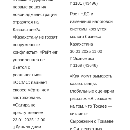
1181 (43496)
первые решения
Рост НДС и
новой администрации
изменения налоговой
отразятся на
системы коснутся
Казахстане?».
малого бизнеса
«Казахстану не грозят
Казахстана
вооруженные
30.01.2025 11:00
конфликты». «Рейтинг
Экономика
управленцев не
1169 (43648)
бьется с
реальностью».
«Как могут вымереть
«ОСМС: пациент
казахстанцы:
скорее мёртв, чем
глобальные сценарии
застрахован».
рисков». «Выезжаем
«Сатира не
на том, что Токаев —
преступление»
китаист» —
23.01.2025 12:00
Сыроежкин о Токаеве
День за днем
и Си, секретных