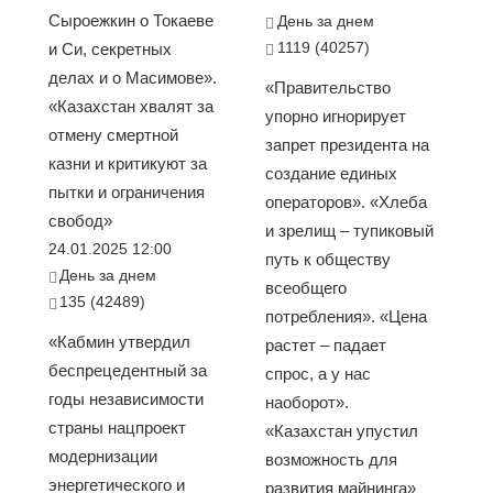
Сыроежкин о Токаеве
День за днем
1119 (40257)
и Си, секретных
делах и о Масимове».
«Правительство
«Казахстан хвалят за
упорно игнорирует
отмену смертной
запрет президента на
казни и критикуют за
создание единых
пытки и ограничения
операторов». «Хлеба
свобод»
и зрелищ – тупиковый
24.01.2025 12:00
путь к обществу
День за днем
всеобщего
135 (42489)
потребления». «Цена
«Кабмин утвердил
растет – падает
беспрецедентный за
спрос, а у нас
годы независимости
наоборот».
страны нацпроект
«Казахстан упустил
модернизации
возможность для
энергетического и
развития майнинга»