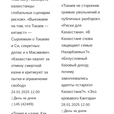
«Токаев не сторонник
казахстанцы:
громких увольнений и
глобальные сценарии
публичных разборок».
рисков». «Выезжаем
«Риски для
на том, что Токаев —
Казахстана». «В
китаист» —
Казахстане снова
Сыроежкин о Токаеве
защищают семью
и Си, секретных
Назарбаевых?».
делах и о Масимове».
«Безусловный
«Казахстан хвалят за
базовый доход:
отмену смертной
почему
казни и критикуют за
заволновались
пытки и ограничения
адепты «старого»
свобод»
Казахстана?». «Эхо
24.01.2025 12:00
День за днем
кровавого Кантара»
145 (42489)
28.01.2025 12:00
День за днем
«Трамп в ударе. Как