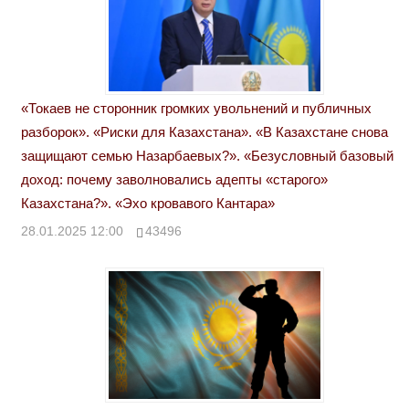
«Токаев не сторонник громких увольнений и публичных
разборок». «Риски для Казахстана». «В Казахстане снова
защищают семью Назарбаевых?». «Безусловный базовый
доход: почему заволновались адепты «старого»
Казахстана?». «Эхо кровавого Кантара»
28.01.2025 12:00
43496