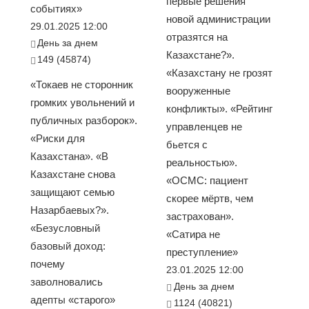
первые решения
событиях»
новой администрации
29.01.2025 12:00
отразятся на
День за днем
Казахстане?».
149 (45874)
«Казахстану не грозят
«Токаев не сторонник
вооруженные
громких увольнений и
конфликты». «Рейтинг
публичных разборок».
управленцев не
«Риски для
бьется с
Казахстана». «В
реальностью».
Казахстане снова
«ОСМС: пациент
защищают семью
скорее мёртв, чем
Назарбаевых?».
застрахован».
«Безусловный
«Сатира не
базовый доход:
преступление»
почему
23.01.2025 12:00
заволновались
День за днем
адепты «старого»
1124 (40821)