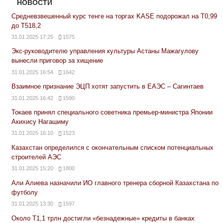
НОВОСТИ
Средневзвешенный курс тенге на торгах KASE подорожал на Т0,99
до Т518,2
31.01.2025 17:25
1575
Экс-руководителю управления культуры Астаны Мажагулову
вынесли приговор за хищение
31.01.2025 16:54
1642
Взаимное признание ЭЦП хотят запустить в ЕАЭС – Сагинтаев
31.01.2025 16:42
1590
Токаев принял специального советника премьер-министра Японии
Акихису Нагашиму
31.01.2025 16:10
1523
Казахстан определился с окончательным списком потенциальных
строителей АЭС
31.01.2025 15:20
1800
Али Алиева назначили ИО главного тренера сборной Казахстана по
футболу
31.01.2025 13:30
1597
Около Т1,1 трлн достигли «безнадежные» кредиты в банках