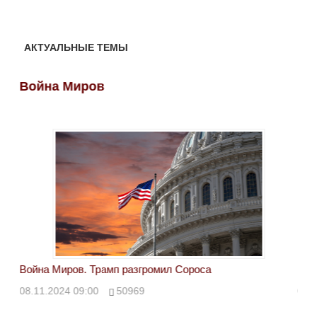
АКТУАЛЬНЫЕ ТЕМЫ
Война Миров
Во
Война Миров. Трамп разгромил Сороса
Вой
08.11.2024 09:00
50969
08.