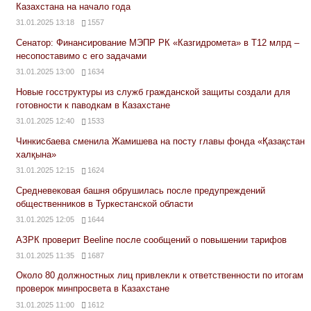
Казахстана на начало года
31.01.2025 13:18
1557
Сенатор: Финансирование МЭПР РК «Казгидромета» в Т12 млрд –
несопоставимо с его задачами
31.01.2025 13:00
1634
Новые госструктуры из служб гражданской защиты создали для
готовности к паводкам в Казахстане
31.01.2025 12:40
1533
Чинкисбаева сменила Жамишева на посту главы фонда «Қазақстан
халқына»
31.01.2025 12:15
1624
Средневековая башня обрушилась после предупреждений
общественников в Туркестанской области
31.01.2025 12:05
1644
АЗРК проверит Beeline после сообщений о повышении тарифов
31.01.2025 11:35
1687
Около 80 должностных лиц привлекли к ответственности по итогам
проверок минпросвета в Казахстане
31.01.2025 11:00
1612