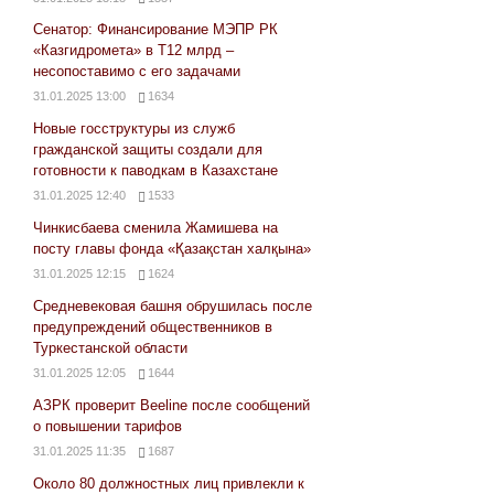
Сенатор: Финансирование МЭПР РК
«Казгидромета» в Т12 млрд –
несопоставимо с его задачами
31.01.2025 13:00
1634
Новые госструктуры из служб
гражданской защиты создали для
готовности к паводкам в Казахстане
31.01.2025 12:40
1533
Чинкисбаева сменила Жамишева на
посту главы фонда «Қазақстан халқына»
31.01.2025 12:15
1624
Средневековая башня обрушилась после
предупреждений общественников в
Туркестанской области
31.01.2025 12:05
1644
АЗРК проверит Beeline после сообщений
о повышении тарифов
31.01.2025 11:35
1687
Около 80 должностных лиц привлекли к