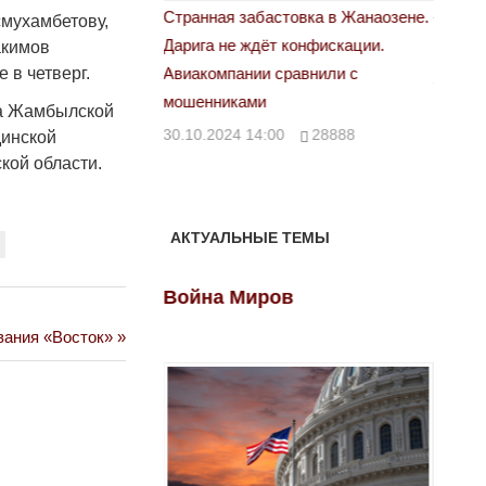
астовка в Жанаозене.
«Новый Казахстан не говорит всей
Лондон
мухамбетову,
т конфискации.
правды»
акимов
28.10.
 в четверг.
 сравнили с
29.10.2024 09:00
39623
ма Жамбылской
00
28888
динской
кой области.
АКТУАЛЬНЫЕ ТЕМЫ
ов
Война Миров
Войн
вания «Восток»