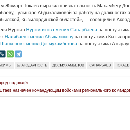
Народ выбрал свет
Странная заб
м-Жомарт Токаев выразил признательность Махамбету Дос
Дарига не ждё
баеву, Гульшаре Абдыкаликовой за работу на должностях 
17.10.2024 17:00
29972
былской, Кызылординской областей», — сообщили в Акорде
Авиакомпании
мошенниками
реля Нуржан
Нуржигитов сменил Сапарбаева
на посту аки
30.10.2024 14:
ек
Налибаев сменил Абыкаликову
на посту акима Кызылор
к
Шапкенов сменил Досмухамбетова
на посту акима Атыраус
АКИМЫ
БЛАГОДАРНОСТЬ
ДОСМУХАМБЕТОВ
САПАРБАЕВ
ТОКАЕВ
Война Мир
арод подождёт
таев назначен командующим войсками регионального командо