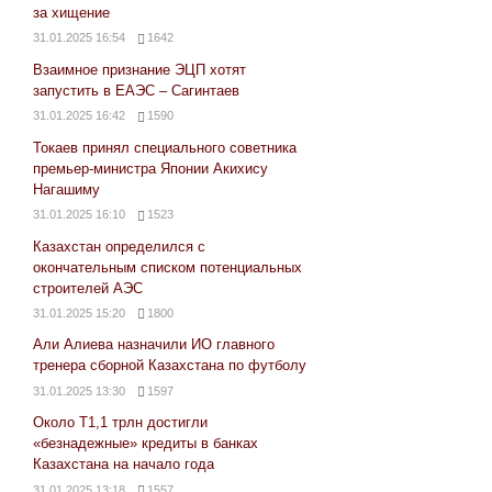
за хищение
31.01.2025 16:54
1642
Взаимное признание ЭЦП хотят
запустить в ЕАЭС – Сагинтаев
31.01.2025 16:42
1590
Токаев принял специального советника
премьер-министра Японии Акихису
Нагашиму
31.01.2025 16:10
1523
Казахстан определился с
окончательным списком потенциальных
строителей АЭС
31.01.2025 15:20
1800
Али Алиева назначили ИО главного
тренера сборной Казахстана по футболу
31.01.2025 13:30
1597
Около Т1,1 трлн достигли
«безнадежные» кредиты в банках
Казахстана на начало года
31.01.2025 13:18
1557