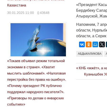
«Президент Касы
Казахстана
Бердибеку Сапар
30.01.2025 11:00
43648
Атырауской, Жам
Напомним, 7 ап
области, Нурлыб
области, а Сери
АБДЫКАЛИКОВА
«Токаев объявил режим тотальной
экономии в стране». «Хватит
Previous
КНБ «жжёт», а н
Навигация
мыслить шаблонами!». «Налоговая
Post:
Next
Куанышбек Уш
по
перестройка без права на ошибку».
Post:
«Почему президент РК публично
записям
поддержал народного писателя?».
«Приговоры по делам о январских
событиях»