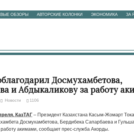
ЕВЫЕ ОБЗОРЫ
АВТОРСКИЕ КОЛОНКИ
ЭКОНОМИКА
ЗА
облагодарил Досмухамбетова,
ва и Абдыкаликову за работу а
Новости
1106
преля. КазТАГ
– Президент Казахстана Касым-Жомарт Ток
хамбета Досмухамбетова, Бердибека Сапарбаева и Гульш
 работу акимами, сообщает прес-служба Акорды.