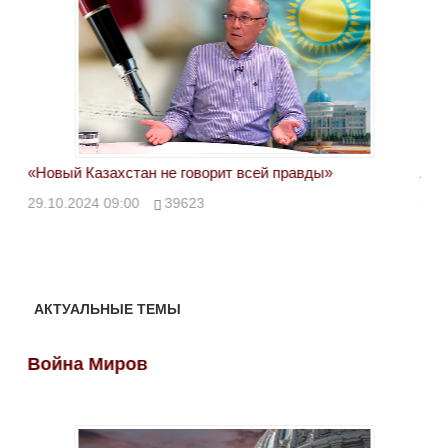
«Новый Казахстан не говорит всей правды»
Лон
ми
29.10.2024 09:00
39623
28.
АКТУАЛЬНЫЕ ТЕМЫ
Война Миров
Во