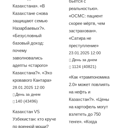
бьется с
Казахстана». «В
реальностью».
Казахстане снова
«ОСМС: пациент
защищают семью
скорее мёртв, чем
Назарбаевых?».
застрахован».
«Безусловный
«Сатира не
базовый доход:
преступление»
почему
23.01.2025 12:00
заволновались
День за днем
адепты «старого»
1124 (40821)
Казахстана?». «Эхо
«Как «трампономика
кровавого Кантара»
2.0» может повлиять
28.01.2025 12:00
на нефть и
День за днем
Казахстан?». «Цены
140 (43496)
на картофель могут
Казахстан VS
взлететь до 750
Узбекистан: кто круче
тенге». «Когда
по военной мощи?