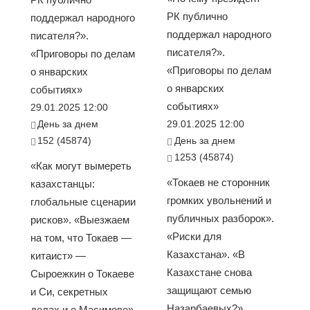
РК публично
поддержал народного
поддержал народного
писателя?».
писателя?».
«Приговоры по делам
«Приговоры по делам
о январских
о январских
событиях»
событиях»
29.01.2025 12:00
День за днем
29.01.2025 12:00
152 (45874)
День за днем
1253 (45874)
«Как могут вымереть
«Токаев не сторонник
казахстанцы:
громких увольнений и
глобальные сценарии
публичных разборок».
рисков». «Выезжаем
«Риски для
на том, что Токаев —
Казахстана». «В
китаист» —
Казахстане снова
Сыроежкин о Токаеве
защищают семью
и Си, секретных
Назарбаевых?».
делах и о Масимове».