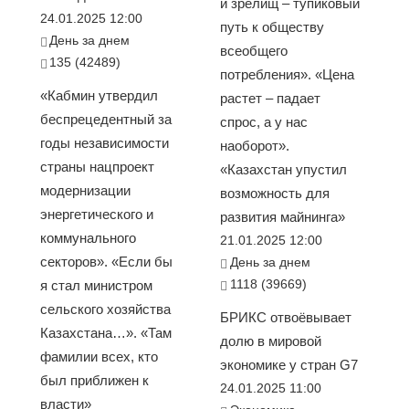
и зрелищ – тупиковый
24.01.2025 12:00
путь к обществу
День за днем
всеобщего
135 (42489)
потребления». «Цена
«Кабмин утвердил
растет – падает
беспрецедентный за
спрос, а у нас
годы независимости
наоборот».
страны нацпроект
«Казахстан упустил
модернизации
возможность для
энергетического и
развития майнинга»
коммунального
21.01.2025 12:00
секторов». «Если бы
День за днем
1118 (39669)
я стал министром
сельского хозяйства
БРИКС отвоёвывает
Казахстана…». «Там
долю в мировой
фамилии всех, кто
экономике у стран G7
был приближен к
24.01.2025 11:00
власти»