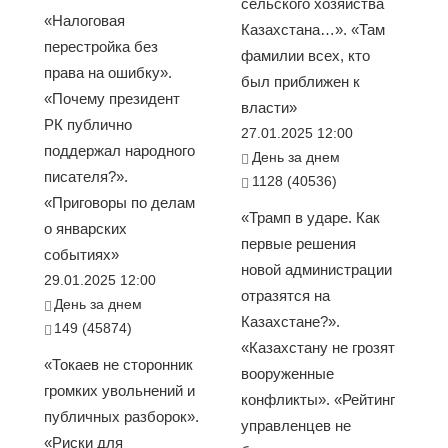
сельского хозяйства
«Налоговая
Казахстана…». «Там
перестройка без
фамилии всех, кто
права на ошибку».
был приближен к
«Почему президент
власти»
РК публично
27.01.2025 12:00
поддержал народного
День за днем
писателя?».
1128 (40536)
«Приговоры по делам
«Трамп в ударе. Как
о январских
первые решения
событиях»
новой администрации
29.01.2025 12:00
отразятся на
День за днем
Казахстане?».
149 (45874)
«Казахстану не грозят
«Токаев не сторонник
вооруженные
громких увольнений и
конфликты». «Рейтинг
публичных разборок».
управленцев не
«Риски для