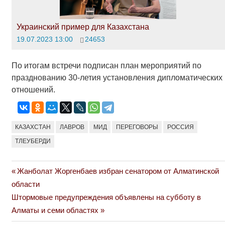
Украинский пример для Казахстана
19.07.2023 13:00
24653
По итогам встречи подписан план мероприятий по
празднованию 30-летия установления дипломатических
отношений.
КАЗАХСТАН
ЛАВРОВ
МИД
ПЕРЕГОВОРЫ
РОССИЯ
ТЛЕУБЕРДИ
Previous
Жанболат Жоргенбаев избран сенатором от Алматинской
Навигация
Post:
области
по
Next
Штормовые предупреждения объявлены на субботу в
Post:
Алматы и семи областях
записям