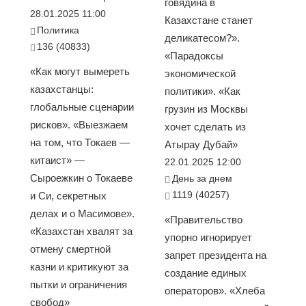
говядина в
28.01.2025 11:00
Казахстане станет
Политика
деликатесом?».
136 (40833)
«Парадоксы
«Как могут вымереть
экономической
казахстанцы:
политики». «Как
глобальные сценарии
грузин из Москвы
рисков». «Выезжаем
хочет сделать из
на том, что Токаев —
Атырау Дубай»
китаист» —
22.01.2025 12:00
Сыроежкин о Токаеве
День за днем
1119 (40257)
и Си, секретных
делах и о Масимове».
«Правительство
«Казахстан хвалят за
упорно игнорирует
отмену смертной
запрет президента на
казни и критикуют за
создание единых
пытки и ограничения
операторов». «Хлеба
свобод»