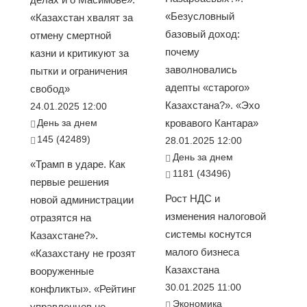
«Безусловный
«Казахстан хвалят за
базовый доход:
отмену смертной
почему
казни и критикуют за
заволновались
пытки и ограничения
адепты «старого»
свобод»
Казахстана?». «Эхо
24.01.2025 12:00
День за днем
кровавого Кантара»
145 (42489)
28.01.2025 12:00
День за днем
«Трамп в ударе. Как
1181 (43496)
первые решения
Рост НДС и
новой администрации
изменения налоговой
отразятся на
системы коснутся
Казахстане?».
малого бизнеса
«Казахстану не грозят
Казахстана
вооруженные
30.01.2025 11:00
конфликты». «Рейтинг
Экономика
управленцев не