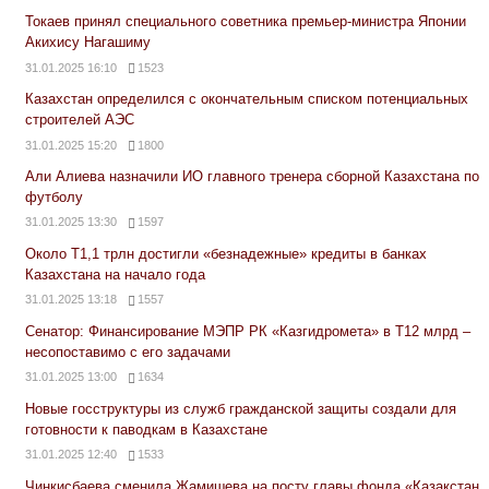
Токаев принял специального советника премьер-министра Японии
Акихису Нагашиму
31.01.2025 16:10
1523
Казахстан определился с окончательным списком потенциальных
строителей АЭС
31.01.2025 15:20
1800
Али Алиева назначили ИО главного тренера сборной Казахстана по
футболу
31.01.2025 13:30
1597
Около Т1,1 трлн достигли «безнадежные» кредиты в банках
Казахстана на начало года
31.01.2025 13:18
1557
Сенатор: Финансирование МЭПР РК «Казгидромета» в Т12 млрд –
несопоставимо с его задачами
31.01.2025 13:00
1634
Новые госструктуры из служб гражданской защиты создали для
готовности к паводкам в Казахстане
31.01.2025 12:40
1533
Чинкисбаева сменила Жамишева на посту главы фонда «Қазақстан