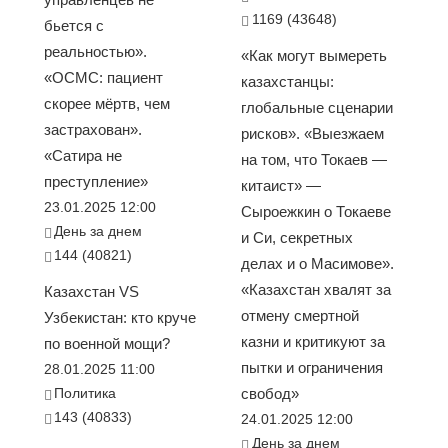
1169 (43648)
бьется с
реальностью».
«Как могут вымереть
«ОСМС: пациент
казахстанцы:
скорее мёртв, чем
глобальные сценарии
застрахован».
рисков». «Выезжаем
«Сатира не
на том, что Токаев —
преступление»
китаист» —
23.01.2025 12:00
Сыроежкин о Токаеве
День за днем
и Си, секретных
144 (40821)
делах и о Масимове».
«Казахстан хвалят за
Казахстан VS
отмену смертной
Узбекистан: кто круче
казни и критикуют за
по военной мощи?
пытки и ограничения
28.01.2025 11:00
Политика
свобод»
143 (40833)
24.01.2025 12:00
День за днем