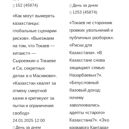
152 (45874)
День за днем
1253 (45874)
«Как могут вымереть
«Токаев не сторонник
казахстанцы:
громких увольнений и
глобальные сценарии
публичных разборок».
рисков». «Выезжаем
«Риски для
на том, что Токаев —
Казахстана». «В
китаист» —
Казахстане снова
Сыроежкин о Токаеве
защищают семью
и Си, секретных
Назарбаевых?».
делах и о Масимове».
«Безусловный
«Казахстан хвалят за
базовый доход:
отмену смертной
почему
казни и критикуют за
заволновались
пытки и ограничения
адепты «старого»
свобод»
Казахстана?». «Эхо
24.01.2025 12:00
День за днем
кровавого Кантара»