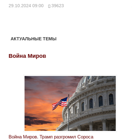
ми
29.10.2024 09:00
39623
28.
АКТУАЛЬНЫЕ ТЕМЫ
Война Миров
Во
Война Миров. Трамп разгромил Сороса
Вой