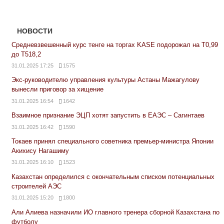
НОВОСТИ
Средневзвешенный курс тенге на торгах KASE подорожал на Т0,99
до Т518,2
31.01.2025 17:25
1575
Экс-руководителю управления культуры Астаны Мажагулову
вынесли приговор за хищение
31.01.2025 16:54
1642
Взаимное признание ЭЦП хотят запустить в ЕАЭС – Сагинтаев
31.01.2025 16:42
1590
Токаев принял специального советника премьер-министра Японии
Акихису Нагашиму
31.01.2025 16:10
1523
Казахстан определился с окончательным списком потенциальных
строителей АЭС
31.01.2025 15:20
1800
Али Алиева назначили ИО главного тренера сборной Казахстана по
футболу