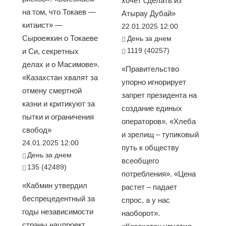
хочет сделать из
на том, что Токаев —
Атырау Дубай»
китаист» —
22.01.2025 12:00
Сыроежкин о Токаеве
День за днем
1119 (40257)
и Си, секретных
делах и о Масимове».
«Правительство
«Казахстан хвалят за
упорно игнорирует
отмену смертной
запрет президента на
казни и критикуют за
создание единых
пытки и ограничения
операторов». «Хлеба
свобод»
и зрелищ – тупиковый
24.01.2025 12:00
путь к обществу
День за днем
всеобщего
135 (42489)
потребления». «Цена
«Кабмин утвердил
растет – падает
беспрецедентный за
спрос, а у нас
годы независимости
наоборот».
страны нацпроект