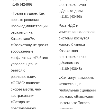
145 (42489)
28.01.2025 12:00
День за днем
«Трамп в ударе. Как
1181 (43496)
первые решения
Рост НДС и
новой администрации
изменения налоговой
отразятся на
системы коснутся
Казахстане?».
малого бизнеса
«Казахстану не грозят
Казахстана
вооруженные
30.01.2025 11:00
конфликты». «Рейтинг
Экономика
управленцев не
1169 (43648)
бьется с
реальностью».
«Как могут вымереть
«ОСМС: пациент
казахстанцы:
скорее мёртв, чем
глобальные сценарии
застрахован».
рисков». «Выезжаем
«Сатира не
на том, что Токаев —
преступление»