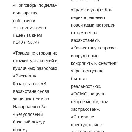
«Приговоры по делам
«Трамп в ударе. Как
о январских
первые решения
событиях»
новой администрации
29.01.2025 12:00
отразятся на
День за днем
Казахстане?».
149 (45874)
«Казахстану не грозят
«Токаев не сторонник
вооруженные
громких увольнений и
конфликты». «Рейтинг
публичных разборок».
управленцев не
«Риски для
бьется с
Казахстана». «В
реальностью».
Казахстане снова
«ОСМС: пациент
защищают семью
скорее мёртв, чем
Назарбаевых?».
застрахован».
«Безусловный
«Сатира не
базовый доход:
преступление»
почему
23.01.2025 12:00