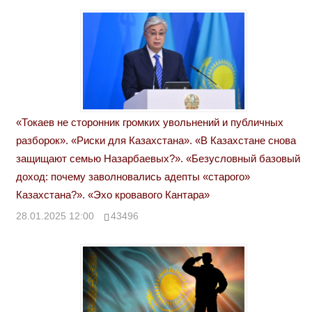
«Токаев не сторонник громких увольнений и публичных
разборок». «Риски для Казахстана». «В Казахстане снова
защищают семью Назарбаевых?». «Безусловный базовый
доход: почему заволновались адепты «старого»
Казахстана?». «Эхо кровавого Кантара»
28.01.2025 12:00
43496