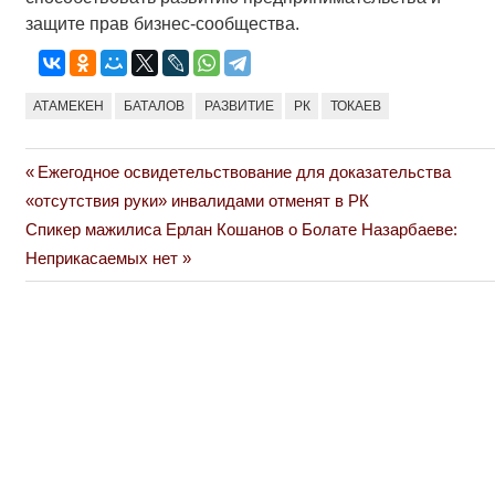
защите прав бизнес-сообщества.
АТАМЕКЕН
БАТАЛОВ
РАЗВИТИЕ
РК
ТОКАЕВ
Previous
Ежегодное освидетельствование для доказательства
Навигация
Post:
«отсутствия руки» инвалидами отменят в РК
по
Next
Спикер мажилиса Ерлан Кошанов о Болате Назарбаеве:
Post:
Неприкасаемых нет
записям