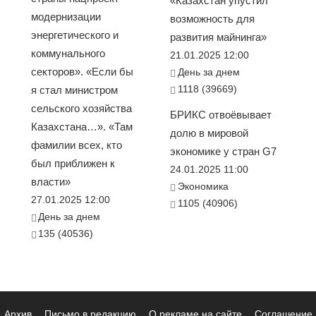
«Казахстан упустил
модернизации
возможность для
энергетического и
развития майнинга»
коммунального
21.01.2025 12:00
секторов». «Если бы
День за днем
1118 (39669)
я стал министром
сельского хозяйства
БРИКС отвоёвывает
Казахстана…». «Там
долю в мировой
фамилии всех, кто
экономике у стран G7
был приближен к
24.01.2025 11:00
власти»
Экономика
27.01.2025 12:00
1105 (40906)
День за днем
135 (40536)
Архив
Письмо в редакцию
О рекламе на сайте
Соглашение