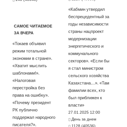
«Кабмин утвердил
беспрецедентный за
годы независимости
САМОЕ ЧИТАЕМОЕ
страны нацпроект
ЗА ВЧЕРА
модернизации
«Токаев объявил
энергетического и
режим тотальной
коммунального
экономии в стране».
секторов». «Если бы
«Хватит мыслить
я стал министром
шаблонами!».
сельского хозяйства
«Налоговая
Казахстана…». «Там
перестройка без
фамилии всех, кто
права на ошибку».
был приближен к
«Почему президент
власти»
РК публично
27.01.2025 12:00
поддержал народного
День за днем
писателя?».
1128 (40536)