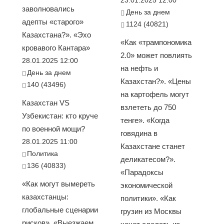
заволновались
День за днем
адепты «старого»
1124 (40821)
Казахстана?». «Эхо
«Как «трампономика
кровавого Кантара»
2.0» может повлиять
28.01.2025 12:00
на нефть и
День за днем
Казахстан?». «Цены
140 (43496)
на картофель могут
Казахстан VS
взлететь до 750
Узбекистан: кто круче
тенге». «Когда
по военной мощи?
говядина в
28.01.2025 11:00
Казахстане станет
Политика
деликатесом?».
136 (40833)
«Парадоксы
«Как могут вымереть
экономической
казахстанцы:
политики». «Как
глобальные сценарии
грузин из Москвы
рисков». «Выезжаем