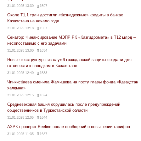
31.01.2025 13:30
1597
Около Т1,1 трлн достигли «безнадежные» кредиты в банках
Казахстана на начало года
31.01.2025 13:18
1557
Сенатор: Финансирование МЭПР РК «Казгидромета» в Т12 млрд –
несопоставимо с его задачами
31.01.2025 13:00
1634
Новые госструктуры из служб гражданской защиты создали для
готовности к паводкам в Казахстане
31.01.2025 12:40
1533
Чинкисбаева сменила Жамишева на посту главы фонда «Қазақстан
халқына»
31.01.2025 12:15
1624
Средневековая башня обрушилась после предупреждений
общественников в Туркестанской области
31.01.2025 12:05
1644
АЗРК проверит Beeline после сообщений о повышении тарифов
31.01.2025 11:35
1687