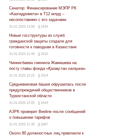
Сенатор: Финансирование МЭПР РК
«Казгидромета» в Т12 млрд –
несопоставимо с его задачами
31.01.2025 13:00
1634
Новые госструктуры из служб
гражданской защиты создали для
готовности к паводкам в Казахстане
31.01.2025 12:40
1533
Чинкисбаева сменила Жамишева на
посту главы фонда «Қазақстан халқына»
31.01.2025 12:15
1624
Средневековая башня обрушилась после
предупреждений общественников в
Туркестанской области
31.01.2025 12:05
1644
АЗРК проверит Beeline после сообщений
о повышении тарифов
31.01.2025 11:35
1687
Около 80 должностных лиц привлекли к