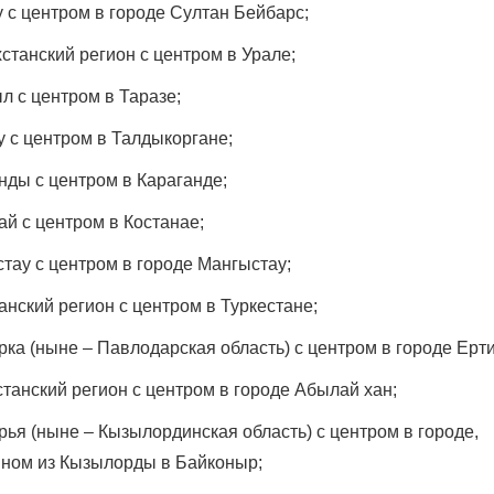
 с центром в городе Султан Бейбарс;
станский регион с центром в Урале;
Война Миров.
Сороса
 с центром в Таразе;
08.11.2024 09:
 с центром в Талдыкоргане;
нды с центром в Караганде;
ай с центром в Костанае;
тау с центром в городе Мангыстау;
нский регион с центром в Туркестане;
ка (ныне – Павлодарская область) с центром в городе Ерти
танский регион с центром в городе Абылай хан;
ья (ныне – Кызылординская область) с центром в городе,
ном из Кызылорды в Байконыр;