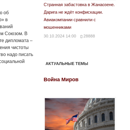
астовка в Жанаозене.
«Новый Казахстан не говорит всей
Лондон
т конфискации.
правды»
ю об
28.10.
р» в
 сравнили с
29.10.2024 09:00
39623
званий
им Союзом. В
00
28888
те дипломата –
нения чистоты
во надо писать
 социальной
АКТУАЛЬНЫЕ ТЕМЫ
ов
Война Миров
Войн