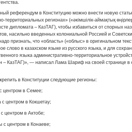
ентства.
Народ выбрал свет
Странная заб
Дарига не ждё
ный референдум в Конституцию можно внести новую стать
17.10.2024 17:00
29972
о-территориальных регионах» («әкімшілік-аймақтық өңірле
Авиакомпании
ксте дипломата – КазТАГ), чтобы избавиться от спорных на
мошенниками
тов, насильно введенных колониальной Россией и Советск
30.10.2024 14:
адо признать, что «область» («облыс» в оригинальном текс
ое слово в казахском языке из русского языка, и для сохра
твенного языка административно-территориальное устройст
ион – КазТАГ)», — написал Лама Шариф на своей странице в
крепить в Конституции следующие регионы:
Война Мир
с центром в Семее;
 с центром в Кокшетау;
 с центром в Актобе;
 с центром в Конаеве;