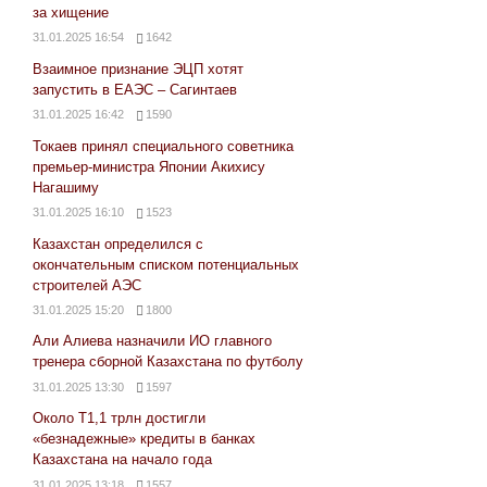
за хищение
31.01.2025 16:54
1642
Взаимное признание ЭЦП хотят
запустить в ЕАЭС – Сагинтаев
31.01.2025 16:42
1590
Токаев принял специального советника
премьер-министра Японии Акихису
Нагашиму
31.01.2025 16:10
1523
Казахстан определился с
окончательным списком потенциальных
строителей АЭС
31.01.2025 15:20
1800
Али Алиева назначили ИО главного
тренера сборной Казахстана по футболу
31.01.2025 13:30
1597
Около Т1,1 трлн достигли
«безнадежные» кредиты в банках
Казахстана на начало года
31.01.2025 13:18
1557