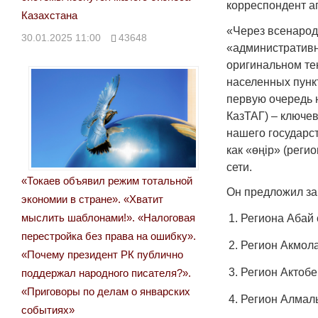
корреспондент аг
Казахстана
«Через всенарод
30.01.2025 11:00
43648
«административн
оригинальном те
населенных пунк
первую очередь н
КазТАГ) – ключев
нашего государс
как «өңір» (рег
сети.
«Токаев объявил режим тотальной
Он предложил за
экономии в стране». «Хватит
мыслить шаблонами!». «Налоговая
Региона Абай 
перестройка без права на ошибку».
Регион Акмола
«Почему президент РК публично
Регион Актобе
поддержал народного писателя?».
«Приговоры по делам о январских
Регион Алмалы
событиях»