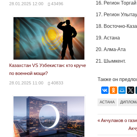
Регион Торгай
28.01.2025 12:00
43496
Регион Улытау
Восточно-Каза
Астана
Алма-Ата
Шымкент.
Казахстан VS Узбекистан: кто круче
по военной мощи?
Также он предло
28.01.2025 11:00
40833
АСТАНА
ДИПЛОМ
Previous
Акчулаков о газ
Навигация
Post:
Nex
Акч
по
Post