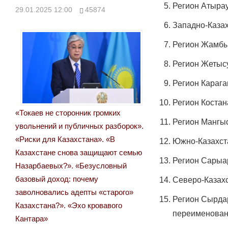
Регион Атырау
29.01.2025 12:00
45874
Западно-Казах
Регион Жамбыл
Регион Жетысу
Регион Карага
Регион Костан
«Токаев не сторонник громких
Регион Мангыс
увольнений и публичных разборок».
«Риски для Казахстана». «В
Южно-Казахста
Казахстане снова защищают семью
Регион Сарыар
Назарбаевых?». «Безусловный
базовый доход: почему
Северо-Казахс
заволновались адепты «старого»
Регион Сырдар
Казахстана?». «Эхо кровавого
переименован
Кантара»