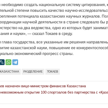
Народ выбрал свет
Странная заб
м необходимо создать национальную систему цитирования, 
Дарига не ждё
тельной степени повысить качество научно-исследовательск
17.10.2024 17:00
29972
крепления потенциала казахстанских научных журналов. Пол
Авиакомпании
координации научной деятельности в стране следовало бы 
мошенниками
стерство на два ведомства, одно из которых будет занима
30.10.2024 14:
ния и науки», — сказал Токаев в среду.
л глава государства, все указанные им решения направлен
витие казахстанской науки, повышение ее конкурентоспосо
циально-экономический прогресс страны.
Война Мир
 КАЗАХСТАНА
РАЗДЕЛЕНИЕ
ТОКАЕВ
ев назначен вице-министром финансов Казахстана
невозможным открытие 100 спортзалов без партнерства с «Қаз