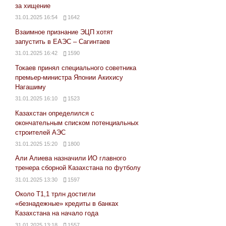
за хищение
31.01.2025 16:54
1642
Взаимное признание ЭЦП хотят
запустить в ЕАЭС – Сагинтаев
31.01.2025 16:42
1590
Токаев принял специального советника
премьер-министра Японии Акихису
Нагашиму
31.01.2025 16:10
1523
Казахстан определился с
окончательным списком потенциальных
строителей АЭС
31.01.2025 15:20
1800
Али Алиева назначили ИО главного
тренера сборной Казахстана по футболу
31.01.2025 13:30
1597
Около Т1,1 трлн достигли
«безнадежные» кредиты в банках
Казахстана на начало года
31.01.2025 13:18
1557