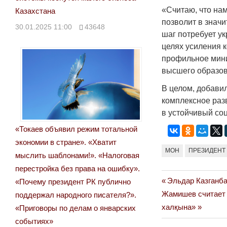
«Считаю, что на
Казахстана
позволит в значи
30.01.2025 11:00
43648
шаг потребует у
целях усиления 
профильное мини
высшего образова
В целом, добави
комплексное раз
в устойчивый со
«Токаев объявил режим тотальной
экономии в стране». «Хватит
МОН
ПРЕЗИДЕНТ
мыслить шаблонами!». «Налоговая
перестройка без права на ошибку».
Previous
Эльдар Казганба
«Почему президент РК публично
Навигация
Next
Post:
Жамишев считает 
поддержал народного писателя?».
по
Post:
халқына»
«Приговоры по делам о январских
событиях»
записям