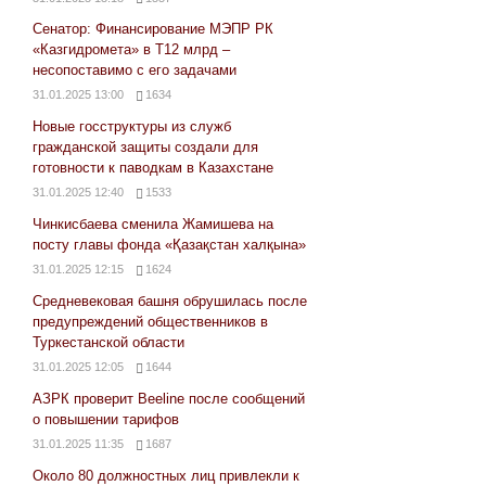
Сенатор: Финансирование МЭПР РК
«Казгидромета» в Т12 млрд –
несопоставимо с его задачами
31.01.2025 13:00
1634
Новые госструктуры из служб
гражданской защиты создали для
готовности к паводкам в Казахстане
31.01.2025 12:40
1533
Чинкисбаева сменила Жамишева на
посту главы фонда «Қазақстан халқына»
31.01.2025 12:15
1624
Средневековая башня обрушилась после
предупреждений общественников в
Туркестанской области
31.01.2025 12:05
1644
АЗРК проверит Beeline после сообщений
о повышении тарифов
31.01.2025 11:35
1687
Около 80 должностных лиц привлекли к