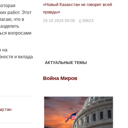
астовка в Жанаозене.
«Новый Казахстан не говорит всей
Лондон
которая
т конфискации.
правды»
их работ. Этот
28.10.
агаю, что в
 сравнили с
29.10.2024 09:00
39623
разделить
ться вопросами
00
28888
ы на
бности и вклада
АКТУАЛЬНЫЕ ТЕМЫ
ов
Война Миров
Войн
ақстан