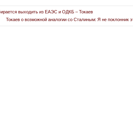
бирается выходить из ЕАЭС и ОДКБ – Токаев
Война Миров.
Next
Токаев о возможной аналогии со Сталиным: Я не поклонник э
Сороса
Post:
08.11.2024 09: