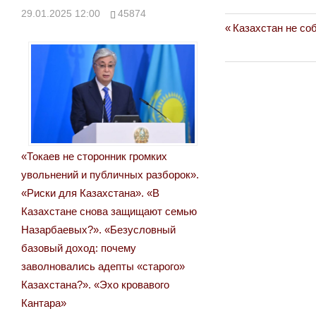
29.01.2025 12:00
45874
Previous
Казахстан не со
Навигация
Post:
по
записям
«Токаев не сторонник громких
увольнений и публичных разборок».
«Риски для Казахстана». «В
Казахстане снова защищают семью
Назарбаевых?». «Безусловный
базовый доход: почему
заволновались адепты «старого»
Казахстана?». «Эхо кровавого
Кантара»