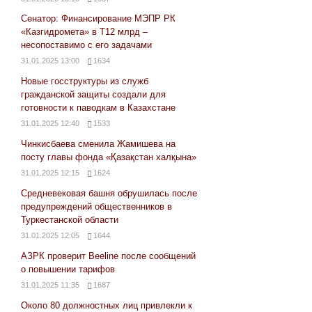
Сенатор: Финансирование МЭПР РК
«Казгидромета» в Т12 млрд –
несопоставимо с его задачами
31.01.2025 13:00
1634
Новые госструктуры из служб
гражданской защиты создали для
готовности к паводкам в Казахстане
31.01.2025 12:40
1533
Чинкисбаева сменила Жамишева на
посту главы фонда «Қазақстан халқына»
31.01.2025 12:15
1624
Средневековая башня обрушилась после
предупреждений общественников в
Туркестанской области
31.01.2025 12:05
1644
АЗРК проверит Beeline после сообщений
о повышении тарифов
31.01.2025 11:35
1687
Около 80 должностных лиц привлекли к