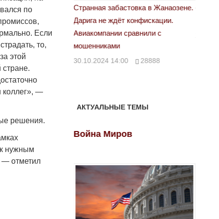
абастовка в Жанаозене.
«Новый Казахстан не говорит всей
Лонд
ывался по
дёт конфискации.
правды»
промиссов,
28.1
ормально. Если
ии сравнили с
29.10.2024 09:00
39623
страдать, то,
ми
за этой
14:00
28888
 стране.
достаточно
 коллег», —
АКТУАЛЬНЫЕ ТЕМЫ
ные решения.
ов
Война Миров
Войн
амках
 к нужным
, — отметил