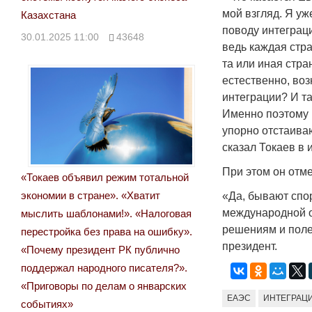
мой взгляд. Я у
Казахстана
поводу интеграц
30.01.2025 11:00
43648
ведь каждая стр
та или иная стра
естественно, воз
интеграции? И та
Именно поэтому 
упорно отстаиваю
сказал Токаев в 
При этом он отм
«Токаев объявил режим тотальной
экономии в стране». «Хватит
«Да, бывают спо
международной о
мыслить шаблонами!». «Налоговая
решениям и поле
перестройка без права на ошибку».
президент.
«Почему президент РК публично
поддержал народного писателя?».
«Приговоры по делам о январских
ЕАЭС
ИНТЕГРАЦ
событиях»