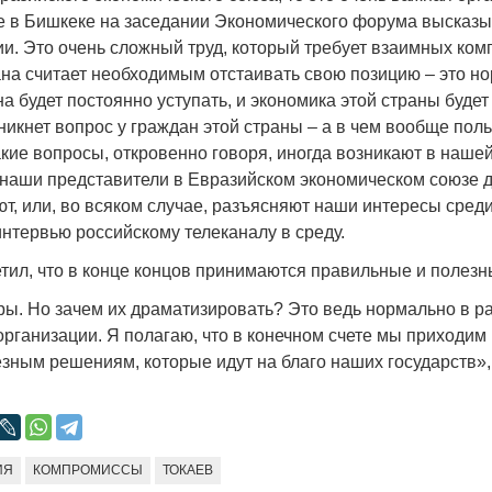
Народ выбрал свет
Странная з
же в Бишкеке на заседании Экономического форума высказ
Дарига не ж
ии. Это очень сложный труд, который требует взаимных ком
17.10.2024 17:00
29972
ана считает необходимым отстаивать свою позицию – это н
Авиакомпан
на будет постоянно уступать, и экономика этой страны будет 
мошенника
никнет вопрос у граждан этой страны – а в чем вообще поль
30.10.2024 
кие вопросы, откровенно говоря, иногда возникают в нашей
наши представители в Евразийском экономическом союзе 
т, или, во всяком случае, разъясняют наши интересы среди
интервью российскому телеканалу в среду.
етил, что в конце концов принимаются правильные и полез
Война Мир
ры. Но зачем их драматизировать? Это ведь нормально в р
рганизации. Я полагаю, что в конечном счете мы приходим
зным решениям, которые идут на благо наших государств»
ИЯ
КОМПРОМИССЫ
ТОКАЕВ