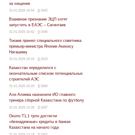
за хищение
31.01.2025 16:54
1642
Взаимное признание ЭЦП хотят
запустить в ЕАЭС – Сагинтаев
31.01.2025 16:42
1590
Токаев принял специального советника
премьер-министра Японии Акихису
Нагашиму
31.01.2025 16:10
1523
Казахстан определился с
окончательным списком потенциальных
строителей АЭС
31.01.2025 15:20
1800
Али Алиева назначили ИО главного
тренера сборной Казахстана по футболу
31.01.2025 13:30
1597
Около Т1,1 трлн достигли
«безнадежные» кредиты в банках
Казахстана на начало года
31.01.2025 13:18
1557