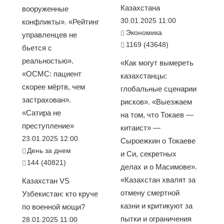
Казахстана
вооруженные
30.01.2025 11:00
конфликты». «Рейтинг
Экономика
управленцев не
1169 (43648)
бьется с
реальностью».
«Как могут вымереть
«ОСМС: пациент
казахстанцы:
скорее мёртв, чем
глобальные сценарии
застрахован».
рисков». «Выезжаем
«Сатира не
на том, что Токаев —
преступление»
китаист» —
23.01.2025 12:00
Сыроежкин о Токаеве
День за днем
и Си, секретных
144 (40821)
делах и о Масимове».
«Казахстан хвалят за
Казахстан VS
отмену смертной
Узбекистан: кто круче
казни и критикуют за
по военной мощи?
пытки и ограничения
28.01.2025 11:00