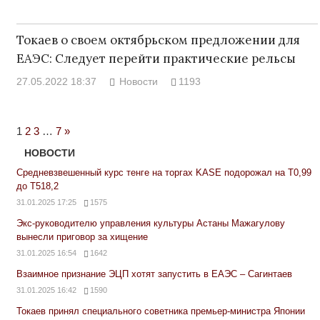
Токаев о своем октябрьском предложении для
ЕАЭС: Следует перейти практические рельсы
27.05.2022 18:37
Новости
1193
Next
1
2
3
…
7
»
Posts
НОВОСТИ
Средневзвешенный курс тенге на торгах KASE подорожал на Т0,99
до Т518,2
31.01.2025 17:25
1575
Экс-руководителю управления культуры Астаны Мажагулову
вынесли приговор за хищение
31.01.2025 16:54
1642
Взаимное признание ЭЦП хотят запустить в ЕАЭС – Сагинтаев
31.01.2025 16:42
1590
Токаев принял специального советника премьер-министра Японии