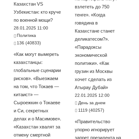
Казахстан VS
взлететь до 750
Узбекистан: кто круче
тенге». «Когда
по военной мощи?
говядина в
28.01.2025 11:00
Казахстане станет
Политика
деликатесом?».
136 (40833)
«Парадоксы
«Как могут вымереть
экономической
казахстанцы:
политики». «Как
глобальные сценарии
грузин из Москвы
рисков». «Выезжаем
хочет сделать из
на том, что Токаев —
Атырау Дубай»
китаист» —
22.01.2025 12:00
Сыроежкин о Токаеве
День за днем
1119 (40257)
и Си, секретных
делах и о Масимове».
«Правительство
«Казахстан хвалят за
упорно игнорирует
отмену смертной
запрет президента на