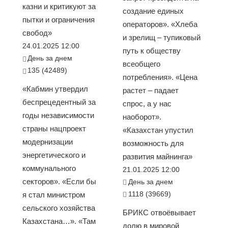
казни и критикуют за
создание единых
пытки и ограничения
операторов». «Хлеба
свобод»
и зрелищ – тупиковый
24.01.2025 12:00
путь к обществу
День за днем
всеобщего
135 (42489)
потребления». «Цена
«Кабмин утвердил
растет – падает
беспрецедентный за
спрос, а у нас
годы независимости
наоборот».
страны нацпроект
«Казахстан упустил
модернизации
возможность для
энергетического и
развития майнинга»
коммунального
21.01.2025 12:00
секторов». «Если бы
День за днем
1118 (39669)
я стал министром
сельского хозяйства
БРИКС отвоёвывает
Казахстана…». «Там
долю в мировой