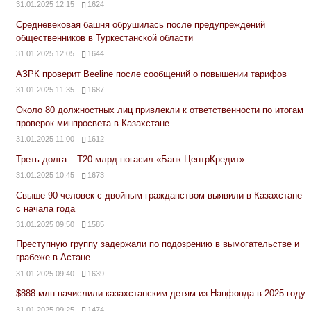
31.01.2025 12:15
1624
Средневековая башня обрушилась после предупреждений
общественников в Туркестанской области
31.01.2025 12:05
1644
АЗРК проверит Beeline после сообщений о повышении тарифов
31.01.2025 11:35
1687
Около 80 должностных лиц привлекли к ответственности по итогам
проверок минпросвета в Казахстане
31.01.2025 11:00
1612
Треть долга – Т20 млрд погасил «Банк ЦентрКредит»
31.01.2025 10:45
1673
Свыше 90 человек с двойным гражданством выявили в Казахстане
с начала года
31.01.2025 09:50
1585
Преступную группу задержали по подозрению в вымогательстве и
грабеже в Астане
31.01.2025 09:40
1639
$888 млн начислили казахстанским детям из Нацфонда в 2025 году
31.01.2025 09:25
1474