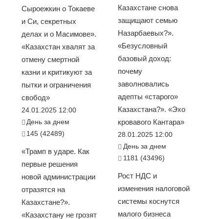
Казахстане снова
Сыроежкин о Токаеве
защищают семью
и Си, секретных
Назарбаевых?».
делах и о Масимове».
«Безусловный
«Казахстан хвалят за
базовый доход:
отмену смертной
почему
казни и критикуют за
заволновались
пытки и ограничения
адепты «старого»
свобод»
Казахстана?». «Эхо
24.01.2025 12:00
День за днем
кровавого Кантара»
145 (42489)
28.01.2025 12:00
День за днем
«Трамп в ударе. Как
1181 (43496)
первые решения
Рост НДС и
новой администрации
изменения налоговой
отразятся на
системы коснутся
Казахстане?».
малого бизнеса
«Казахстану не грозят