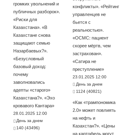
громких увольнений и
конфликты». «Рейтинг
публичных разборок».
управленцев не
«Риски для
бьется с
Казахстана». «В
реальностью».
Казахстане снова
«ОСМС: пациент
защищают семью
скорее мёртв, чем
Назарбаевых?».
застрахован».
«Безусловный
«Сатира не
базовый доход:
преступление»
почему
23.01.2025 12:00
заволновались
День за днем
адепты «старого»
1124 (40821)
Казахстана?». «Эхо
«Как «трампономика
кровавого Кантара»
2.0» может повлиять
28.01.2025 12:00
на нефть и
День за днем
Казахстан?». «Цены
140 (43496)
на картофель могут