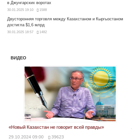
в Джунгарских воротах
30.01.2025 19:10
1588
Двусторонняя торговля между Казахстаном и Кыргызстаном
достигла $1,6 млрд
30.01.2025 18:57
1482
ВИДЕО
«Новый Казахстан не говорит всей правды»
Лон
ми
29.10.2024 09:00
39623
28.