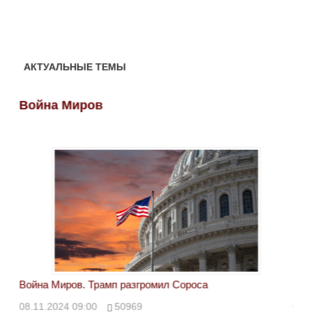
АКТУАЛЬНЫЕ ТЕМЫ
Война Миров
Во
Война Миров. Трамп разгромил Сороса
Вой
08.11.2024 09:00
50969
08.