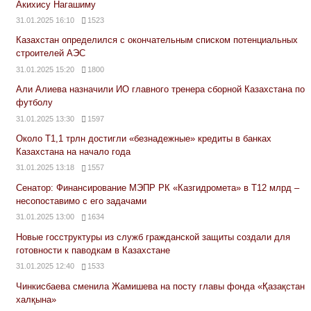
Акихису Нагашиму
31.01.2025 16:10
1523
Казахстан определился с окончательным списком потенциальных
строителей АЭС
31.01.2025 15:20
1800
Али Алиева назначили ИО главного тренера сборной Казахстана по
футболу
31.01.2025 13:30
1597
Около Т1,1 трлн достигли «безнадежные» кредиты в банках
Казахстана на начало года
31.01.2025 13:18
1557
Сенатор: Финансирование МЭПР РК «Казгидромета» в Т12 млрд –
несопоставимо с его задачами
31.01.2025 13:00
1634
Новые госструктуры из служб гражданской защиты создали для
готовности к паводкам в Казахстане
31.01.2025 12:40
1533
Чинкисбаева сменила Жамишева на посту главы фонда «Қазақстан
халқына»