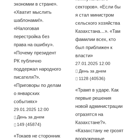
экономии в стране».
секторов». «Если бы
«Хватит мыслить
я стал министром
шаблонами!».
сельского хозяйства
«Налоговая
Казахстана…». «Там
перестройка без
фамилии всех, кто
права на ошибку».
был приближен к
«Почему президент
власти»
РК публично
27.01.2025 12:00
поддержал народного
День за днем
писателя?».
1128 (40536)
«Приговоры по делам
«Трамп в ударе. Как
о январских
первые решения
событиях»
новой администрации
29.01.2025 12:00
отразятся на
День за днем
Казахстане?».
149 (45874)
«Казахстану не грозят
«Токаев не сторонник
вооруженные