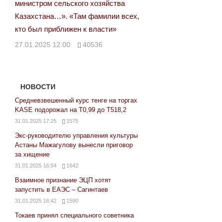
министром сельского хозяйства
Казахстана…». «Там фамилии всех,
кто был приближен к власти»
27.01.2025 12:00
40536
НОВОСТИ
Средневзвешенный курс тенге на торгах
KASE подорожал на Т0,99 до Т518,2
31.01.2025 17:25
1575
Экс-руководителю управления культуры
Астаны Мажагулову вынесли приговор
за хищение
31.01.2025 16:54
1642
Взаимное признание ЭЦП хотят
запустить в ЕАЭС – Сагинтаев
31.01.2025 16:42
1590
Токаев принял специального советника