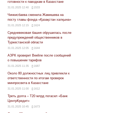
готовности к паводкам в Казахстане
31.01.2025 12:40
1533
Чинкисбаева сменила Жамишева на
посту главы фонда «Қазақстан халқына»
31.01.2025 12:15
1624
Средневековая башня обрушилась после
предупреждений общественников в
Туркестанской области
31.01.2025 12:05
1644
АЗРК проверит Beeline после сообщений
о повышении тарифов
31.01.2025 11:35
1687
Около 80 должностных лиц привлекли к
ответственности по итогам проверок
минпросвета в Казахстане
31.01.2025 11:00
1612
Треть долга – Т20 млрд погасил «Банк
ЦентрКредит»
31.01.2025 10:45
1673