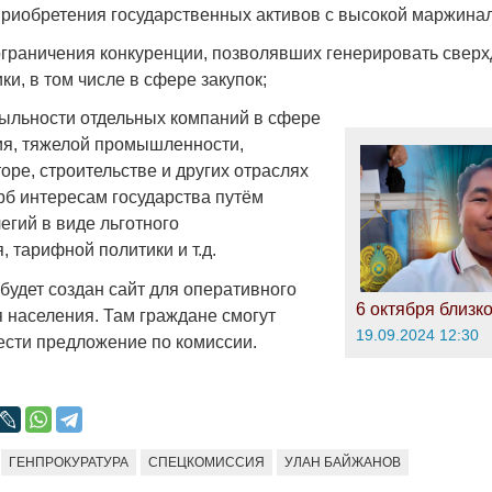
приобретения государственных активов с высокой маржина
ограничения конкуренции, позволявших генерировать свер
ки, в том числе в сфере закупок;
ыльности отдельных компаний в сфере
Война Мир
я, тяжелой промышленности,
ре, строительстве и других отраслях
рб интересам государства путём
егий в виде льготного
 тарифной политики и т.д.
будет создан сайт для оперативного
6 октября близко
населения. Там граждане смогут
19.09.2024 12:30
ести предложение по комиссии.
Война Миров.
Сороса
08.11.2024 09:
ГЕНПРОКУРАТУРА
СПЕЦКОМИССИЯ
УЛАН БАЙЖАНОВ