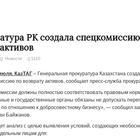
атура РК создала спецкомиссию
 активов
Новости
1110
 июля. КазТАГ
– Генеральная прокуратура Казахстана созд
иссию по возврату активов, сообщает пресс-служба прокур
омиссии должны полностью соответствовать правовым нор
Народ выбрал свет
Странная заб
ные и государственные органы обязаны не допускать пере
Дарига не жд
 по отношению к добросовестному бизнесу», — сообщил за
17.10.2024 17:00
29972
ан Байжанов.
Авиакомпани
мошенникам
ет анализ с целью выявления условий, создающих необос
30.10.2024 14
дельным лицам для: