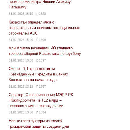
премьер-министра Японии Акихису
Нагашиму
31.01.2025 16:10
1523
Казахстан определился с
окончательным списком потенциальных
строителей АЭС
31.01.2025 15:20
1800
Али Алиева назначили ИО главного
тренера сборной Казахстана по футболу
31.01.2025 13:30
1597
Около Т1,1 трлн достигли
«безнадежные» кредиты в банках
Казахстана на начало года
31.01.2025 13:18
1557
Сенатор: Финансирование МЭПР РК
«Казгидромета» в Т12 млрд –
несопоставимо с его задачами
31.01.2025 13:00
1634
Новые госструктуры из служб
гражданской защиты создали для