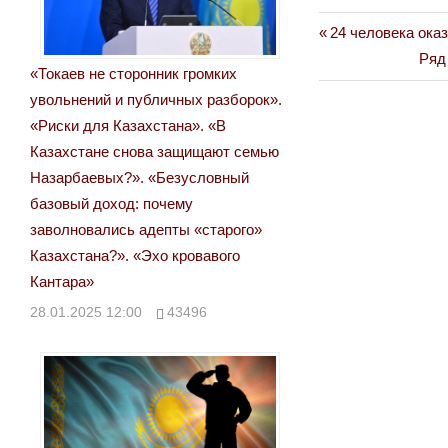
Previous
24 человека ока
Навигация
Post:
Nex
Ряд
«Токаев не сторонник громких
по
Post
увольнений и публичных разборок».
записям
«Риски для Казахстана». «В
Казахстане снова защищают семью
Назарбаевых?». «Безусловный
базовый доход: почему
заволновались адепты «старого»
Казахстана?». «Эхо кровавого
Кантара»
28.01.2025 12:00
43496