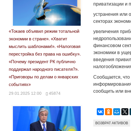
приватизации и 
устранения или 
секторах экономи
«Токаев объявил режим тотальной
увеличения приб
недропользовани
экономии в стране». «Хватит
финансовом секто
мыслить шаблонами!». «Налоговая
экономики в уще
перестройка без права на ошибку».
введения привил
«Почему президент РК публично
налогообложения,
поддержал народного писателя?».
«Приговоры по делам о январских
Сообщается, что 
информирования 
событиях»
сообщить или вн
29.01.2025 12:00
45874
ВОЗВРАТ АКТИВОВ