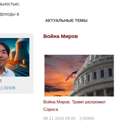
льностью;
хдоходы в
АКТУАЛЬНЫЕ ТЕМЫ
ов
Война Миров
Войн
!
31928
 Трамп разгромил
Война Миров. Трамп разгромил
Война 
Сороса
Сорос
00
50969
08.11.2024 09:00
50969
08.11.