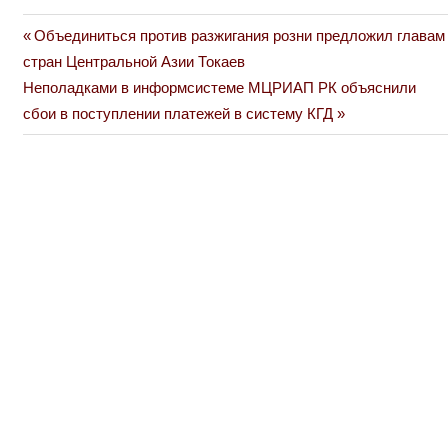
Previous
Объединиться против разжигания розни предложил главам
Навигация
Post:
стран Центральной Азии Токаев
по
Next
Неполадками в информсистеме МЦРИАП РК объяснили
Post:
сбои в поступлении платежей в систему КГД
записям