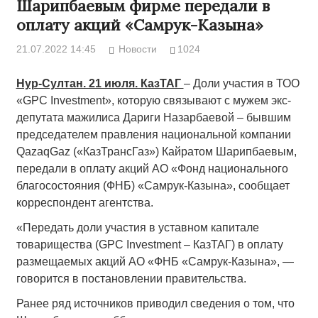
Шарипбаевым фирме передали в
оплату акций «Самрук-Казына»
21.07.2022 14:45
Новости
1024
Нур-Султан. 21 июля. КазТАГ
– Доли участия в ТОО
«GPC Investment», которую связывают с мужем экс-
депутата мажилиса Дариги Назарбаевой – бывшим
председателем правления национальной компании
QazaqGaz («КазТрансГаз») Кайратом Шарипбаевым,
передали в оплату акций АО «Фонд национального
благосостояния (ФНБ) «Самрук-Казына», сообщает
корреспондент агентства.
«Передать доли участия в уставном капитале
товарищества (GPC Investment – КазТАГ) в оплату
размещаемых акций АО «ФНБ «Самрук-Казына», —
говорится в постановлении правительства.
Ранее ряд источников приводил сведения о том, что