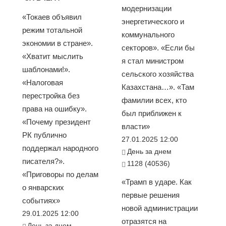
модернизации
«Токаев объявил
энергетического и
режим тотальной
коммунального
экономии в стране».
секторов». «Если бы
«Хватит мыслить
я стал министром
шаблонами!».
сельского хозяйства
«Налоговая
Казахстана…». «Там
перестройка без
фамилии всех, кто
права на ошибку».
был приближен к
«Почему президент
власти»
РК публично
27.01.2025 12:00
поддержал народного
День за днем
писателя?».
1128 (40536)
«Приговоры по делам
«Трамп в ударе. Как
о январских
первые решения
событиях»
новой администрации
29.01.2025 12:00
отразятся на
День за днем