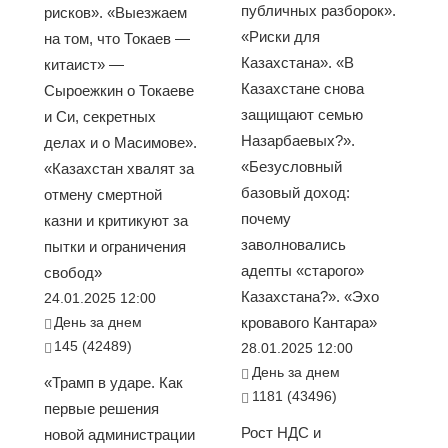
публичных разборок».
рисков». «Выезжаем
«Риски для
на том, что Токаев —
Казахстана». «В
китаист» —
Казахстане снова
Сыроежкин о Токаеве
защищают семью
и Си, секретных
Назарбаевых?».
делах и о Масимове».
«Безусловный
«Казахстан хвалят за
базовый доход:
отмену смертной
почему
казни и критикуют за
заволновались
пытки и ограничения
адепты «старого»
свобод»
Казахстана?». «Эхо
24.01.2025 12:00
День за днем
кровавого Кантара»
145 (42489)
28.01.2025 12:00
День за днем
«Трамп в ударе. Как
1181 (43496)
первые решения
Рост НДС и
новой администрации