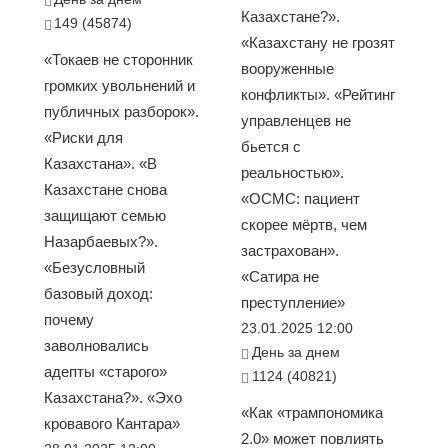
Казахстане?».
149 (45874)
«Казахстану не грозят
«Токаев не сторонник
вооруженные
громких увольнений и
конфликты». «Рейтинг
публичных разборок».
управленцев не
«Риски для
бьется с
Казахстана». «В
реальностью».
Казахстане снова
«ОСМС: пациент
защищают семью
скорее мёртв, чем
Назарбаевых?».
застрахован».
«Безусловный
«Сатира не
базовый доход:
преступление»
почему
23.01.2025 12:00
заволновались
День за днем
адепты «старого»
1124 (40821)
Казахстана?». «Эхо
«Как «трампономика
кровавого Кантара»
2.0» может повлиять