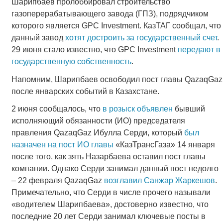
Шарипбаев пролоббировал строительство
газоперерабатывающего завода (ГПЗ), подрядчиком
которого является GPC Investment. КазТАГ сообщал, что
данный завод
хотят достроить за государственный счет
.
29 июня стало известно, что GPC Investment
передают в
государственную собственность
.
Напомним, Шарипбаев освободил пост главы QazaqGaz
после январских событий в Казахстане.
2 июня сообщалось, что
в розыск объявлен
бывший
исполняющий обязанности (ИО) председателя
правления QazaqGaz Ибулла Серди, который
был
назначен на пост ИО главы
«КазТрансГаза» 14 января
после того, как зять Назарбаева оставил пост главы
компании. Однако Серди занимал данный пост недолго
– 22 февраля QazaqGaz
возглавил Санжар Жаркешов
.
Примечательно, что Серди в числе прочего называли
«водителем Шарипбаева», достоверно известно, что
последние 20 лет Серди занимал ключевые посты в