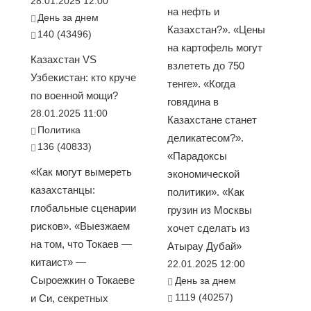
28.01.2025 12:00
на нефть и
День за днем
Казахстан?». «Цены
140 (43496)
на картофель могут
Казахстан VS
взлететь до 750
Узбекистан: кто круче
тенге». «Когда
по военной мощи?
говядина в
28.01.2025 11:00
Казахстане станет
Политика
деликатесом?».
136 (40833)
«Парадоксы
«Как могут вымереть
экономической
казахстанцы:
политики». «Как
глобальные сценарии
грузин из Москвы
рисков». «Выезжаем
хочет сделать из
на том, что Токаев —
Атырау Дубай»
китаист» —
22.01.2025 12:00
Сыроежкин о Токаеве
День за днем
1119 (40257)
и Си, секретных