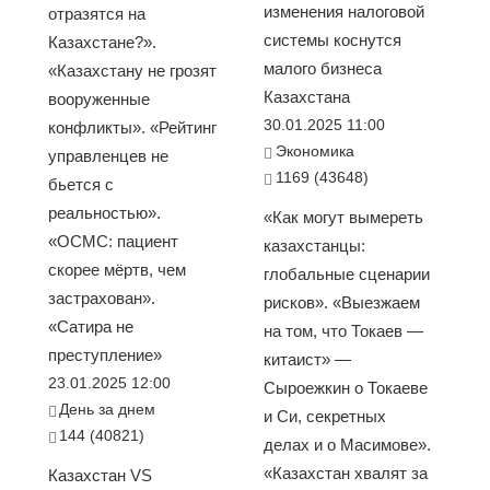
изменения налоговой
отразятся на
системы коснутся
Казахстане?».
малого бизнеса
«Казахстану не грозят
Казахстана
вооруженные
30.01.2025 11:00
конфликты». «Рейтинг
Экономика
управленцев не
1169 (43648)
бьется с
реальностью».
«Как могут вымереть
«ОСМС: пациент
казахстанцы:
скорее мёртв, чем
глобальные сценарии
застрахован».
рисков». «Выезжаем
«Сатира не
на том, что Токаев —
преступление»
китаист» —
23.01.2025 12:00
Сыроежкин о Токаеве
День за днем
и Си, секретных
144 (40821)
делах и о Масимове».
«Казахстан хвалят за
Казахстан VS