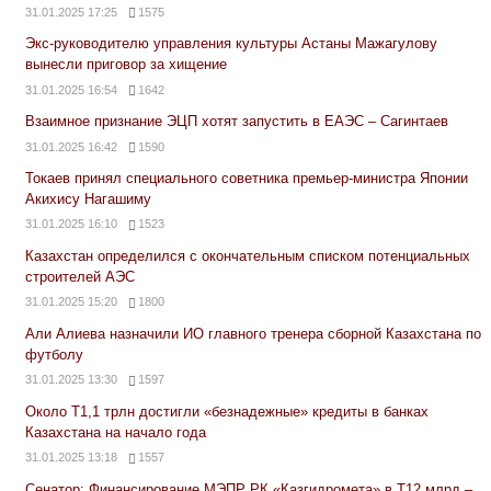
31.01.2025 17:25
1575
Экс-руководителю управления культуры Астаны Мажагулову
вынесли приговор за хищение
31.01.2025 16:54
1642
Взаимное признание ЭЦП хотят запустить в ЕАЭС – Сагинтаев
31.01.2025 16:42
1590
Токаев принял специального советника премьер-министра Японии
Акихису Нагашиму
31.01.2025 16:10
1523
Казахстан определился с окончательным списком потенциальных
строителей АЭС
31.01.2025 15:20
1800
Али Алиева назначили ИО главного тренера сборной Казахстана по
футболу
31.01.2025 13:30
1597
Около Т1,1 трлн достигли «безнадежные» кредиты в банках
Казахстана на начало года
31.01.2025 13:18
1557
Сенатор: Финансирование МЭПР РК «Казгидромета» в Т12 млрд –