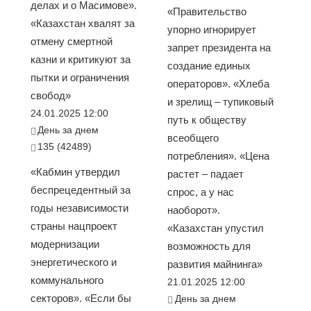
делах и о Масимове».
«Правительство
«Казахстан хвалят за
упорно игнорирует
отмену смертной
запрет президента на
казни и критикуют за
создание единых
пытки и ограничения
операторов». «Хлеба
свобод»
и зрелищ – тупиковый
24.01.2025 12:00
путь к обществу
День за днем
всеобщего
135 (42489)
потребления». «Цена
«Кабмин утвердил
растет – падает
беспрецедентный за
спрос, а у нас
годы независимости
наоборот».
страны нацпроект
«Казахстан упустил
модернизации
возможность для
энергетического и
развития майнинга»
коммунального
21.01.2025 12:00
секторов». «Если бы
День за днем