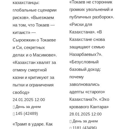
«Токаев не сторонник
казахстанцы:
громких увольнений и
глобальные сценарии
публичных разборок».
рисков». «Выезжаем
«Риски для
на том, что Токаев —
Казахстана». «В
китаист» —
Казахстане снова
Сыроежкин о Токаеве
защищают семью
и Си, секретных
Назарбаевых?».
делах и о Масимове».
«Безусловный
«Казахстан хвалят за
базовый доход:
отмену смертной
почему
казни и критикуют за
заволновались
пытки и ограничения
адепты «старого»
свобод»
Казахстана?». «Эхо
24.01.2025 12:00
День за днем
кровавого Кантара»
145 (42489)
28.01.2025 12:00
День за днем
«Трамп в ударе. Как
1181 (43496)