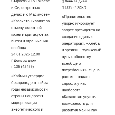
Сыроежкин о Токаеве
День за днем
1119 (40257)
и Си, секретных
делах и о Масимове».
«Правительство
«Казахстан хвалят за
упорно игнорирует
отмену смертной
запрет президента на
казни и критикуют за
создание единых
пытки и ограничения
операторов». «Хлеба
свобод»
и зрелищ – тупиковый
24.01.2025 12:00
путь к обществу
День за днем
всеобщего
135 (42489)
потребления». «Цена
«Кабмин утвердил
растет – падает
беспрецедентный за
спрос, а у нас
годы независимости
наоборот».
страны нацпроект
«Казахстан упустил
модернизации
возможность для
энергетического и
развития майнинга»