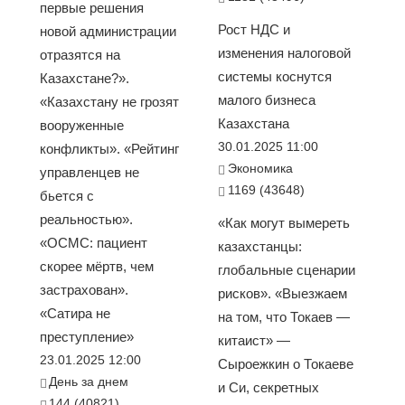
первые решения
Рост НДС и
новой администрации
изменения налоговой
отразятся на
системы коснутся
Казахстане?».
малого бизнеса
«Казахстану не грозят
Казахстана
вооруженные
30.01.2025 11:00
конфликты». «Рейтинг
Экономика
управленцев не
1169 (43648)
бьется с
реальностью».
«Как могут вымереть
«ОСМС: пациент
казахстанцы:
скорее мёртв, чем
глобальные сценарии
застрахован».
рисков». «Выезжаем
«Сатира не
на том, что Токаев —
преступление»
китаист» —
23.01.2025 12:00
Сыроежкин о Токаеве
День за днем
и Си, секретных
144 (40821)