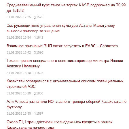
Средневзвешенный курс тенге на торгах KASE подорожал на Т0,99
до Т518,2
31.01.2025 17:25
1575
Экс-руководителю управления культуры Астаны Мажагулову
вынесли приговор за хищение
31.01.2025 16:54
1642
Взаимное признание ЭЦП хотят запустить в ЕАЭС – Сагинтаев
31.01.2025 16:42
1590
Токаев принял специального советника премьер-министра Японии
Акихису Нагашиму
31.01.2025 16:10
1523
Казахстан определился с окончательным списком потенциальных
строителей АЭС
31.01.2025 15:20
1800
Али Алиева назначили ИО главного тренера сборной Казахстана по
футболу
31.01.2025 13:30
1597
Около Т1,1 трлн достигли «безнадежные» кредиты в банках
Казахстана на начало года