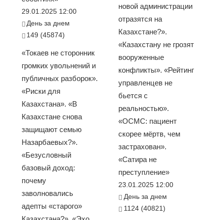
новой администрации
29.01.2025 12:00
отразятся на
День за днем
Казахстане?».
149 (45874)
«Казахстану не грозят
«Токаев не сторонник
вооруженные
громких увольнений и
конфликты». «Рейтинг
публичных разборок».
управленцев не
«Риски для
бьется с
Казахстана». «В
реальностью».
Казахстане снова
«ОСМС: пациент
защищают семью
скорее мёртв, чем
Назарбаевых?».
застрахован».
«Безусловный
«Сатира не
базовый доход:
преступление»
почему
23.01.2025 12:00
заволновались
День за днем
адепты «старого»
1124 (40821)
Казахстана?». «Эхо