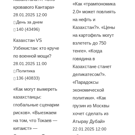
«Как «трампономика
кровавого Кантара»
2.0» может повлиять
28.01.2025 12:00
на нефть и
День за днем
Казахстан?». «Цены
140 (43496)
на картофель могут
Казахстан VS
взлететь до 750
Узбекистан: кто круче
тенге». «Когда
по военной мощи?
говядина в
28.01.2025 11:00
Казахстане станет
Политика
деликатесом?».
136 (40833)
«Парадоксы
«Как могут вымереть
экономической
казахстанцы:
политики». «Как
глобальные сценарии
грузин из Москвы
рисков». «Выезжаем
хочет сделать из
на том, что Токаев —
Атырау Дубай»
китаист» —
22.01.2025 12:00