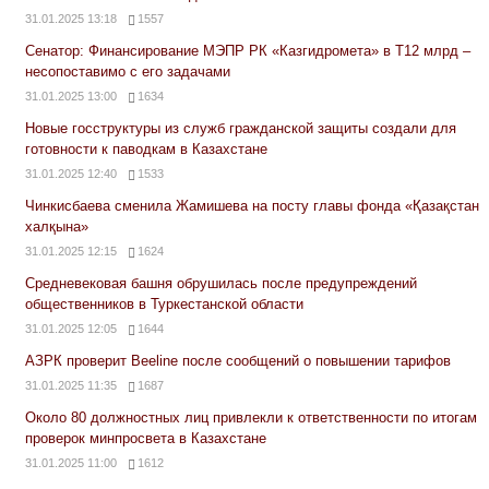
31.01.2025 13:18
1557
Сенатор: Финансирование МЭПР РК «Казгидромета» в Т12 млрд –
несопоставимо с его задачами
31.01.2025 13:00
1634
Новые госструктуры из служб гражданской защиты создали для
готовности к паводкам в Казахстане
31.01.2025 12:40
1533
Чинкисбаева сменила Жамишева на посту главы фонда «Қазақстан
халқына»
31.01.2025 12:15
1624
Средневековая башня обрушилась после предупреждений
общественников в Туркестанской области
31.01.2025 12:05
1644
АЗРК проверит Beeline после сообщений о повышении тарифов
31.01.2025 11:35
1687
Около 80 должностных лиц привлекли к ответственности по итогам
проверок минпросвета в Казахстане
31.01.2025 11:00
1612