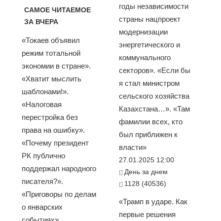
годы независимости
САМОЕ ЧИТАЕМОЕ
страны нацпроект
ЗА ВЧЕРА
модернизации
«Токаев объявил
энергетического и
режим тотальной
коммунального
экономии в стране».
секторов». «Если бы
«Хватит мыслить
я стал министром
шаблонами!».
сельского хозяйства
«Налоговая
Казахстана…». «Там
перестройка без
фамилии всех, кто
права на ошибку».
был приближен к
«Почему президент
власти»
РК публично
27.01.2025 12:00
поддержал народного
День за днем
писателя?».
1128 (40536)
«Приговоры по делам
«Трамп в ударе. Как
о январских
первые решения
событиях»