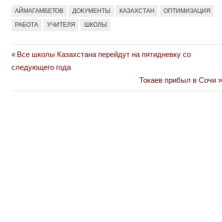
АЙМАГАМБЕТОВ
ДОКУМЕНТЫ
КАЗАХСТАН
ОПТИМИЗАЦИЯ
РАБОТА
УЧИТЕЛЯ
ШКОЛЫ
Previous
Все школы Казахстана перейдут на пятидневку со
Навигация
Post:
следующего года
по
Next
Токаев прибыл в Сочи
Post:
записям