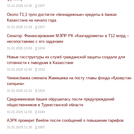
31.01.2025 13:30
1597
Около Т1,1 трлн достигли «безнадежные» кредиты в банках
Казахстана на начало года
31.01.2025 13:18
1557
Сенатор: Финансирование МЭПР РК «Казгидромета» в Т12 млрд –
несопоставимо с его задачами
31.01.2025 13:00
1634
Новые госструктуры из служб гражданской защиты создали для
готовности к паводкам в Казахстане
31.01.2025 12:40
1533
Чинкисбаева сменила Жамишева на посту главы фонда «Қазақстан
халқына»
31.01.2025 12:15
1624
Средневековая башня обрушилась после предупреждений
общественников в Туркестанской области
31.01.2025 12:05
1644
АЗРК проверит Beeline после сообщений о повышении тарифов
31.01.2025 11:35
1687