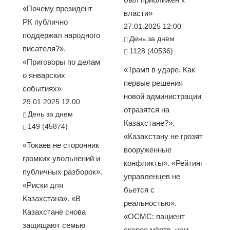
«Почему президент
власти»
РК публично
27.01.2025 12:00
поддержал народного
День за днем
писателя?».
1128 (40536)
«Приговоры по делам
«Трамп в ударе. Как
о январских
первые решения
событиях»
новой администрации
29.01.2025 12:00
отразятся на
День за днем
Казахстане?».
149 (45874)
«Казахстану не грозят
«Токаев не сторонник
вооруженные
громких увольнений и
конфликты». «Рейтинг
публичных разборок».
управленцев не
«Риски для
бьется с
Казахстана». «В
реальностью».
Казахстане снова
«ОСМС: пациент
защищают семью
скорее мёртв, чем