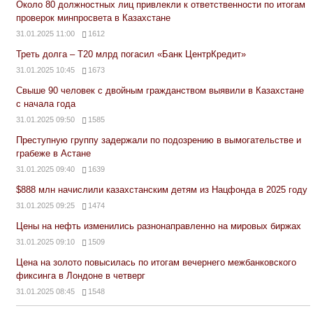
Около 80 должностных лиц привлекли к ответственности по итогам
проверок минпросвета в Казахстане
31.01.2025 11:00
1612
Треть долга – Т20 млрд погасил «Банк ЦентрКредит»
31.01.2025 10:45
1673
Свыше 90 человек с двойным гражданством выявили в Казахстане
с начала года
31.01.2025 09:50
1585
Преступную группу задержали по подозрению в вымогательстве и
грабеже в Астане
31.01.2025 09:40
1639
$888 млн начислили казахстанским детям из Нацфонда в 2025 году
31.01.2025 09:25
1474
Цены на нефть изменились разнонаправленно на мировых биржах
31.01.2025 09:10
1509
Цена на золото повысилась по итогам вечернего межбанковского
фиксинга в Лондоне в четверг
31.01.2025 08:45
1548