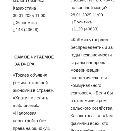
малого бизнеса
по военной мощи?
Казахстана
28.01.2025 11:00
30.01.2025 11:00
Политика
Экономика
1129 (40833)
143 (43648)
«Кабмин утвердил
беспрецедентный за
годы независимости
САМОЕ ЧИТАЕМОЕ
страны нацпроект
ЗА ВЧЕРА
модернизации
«Токаев объявил
энергетического и
режим тотальной
коммунального
экономии в стране».
секторов». «Если бы
«Хватит мыслить
я стал министром
шаблонами!».
сельского хозяйства
«Налоговая
Казахстана…». «Там
перестройка без
фамилии всех, кто
права на ошибку».
был приближен к