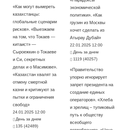
«Как могут вымереть
экономической
казахстанцы:
политики». «Как
глобальные сценарии
грузин из Москвы
рисков». «Выезжаем
хочет сделать из
на том, что Токаев —
Атырау Дубай»
китаист» —
22.01.2025 12:00
Сыроежкин о Токаеве
День за днем
1119 (40257)
и Си, секретных
делах и о Масимове».
«Правительство
«Казахстан хвалят за
упорно игнорирует
отмену смертной
запрет президента на
казни и критикуют за
создание единых
пытки и ограничения
операторов». «Хлеба
свобод»
и зрелищ – тупиковый
24.01.2025 12:00
путь к обществу
День за днем
всеобщего
135 (42489)
потребления». «Цена