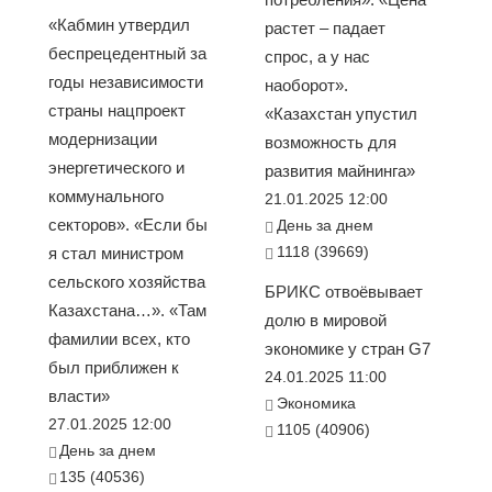
«Кабмин утвердил
растет – падает
беспрецедентный за
спрос, а у нас
годы независимости
наоборот».
страны нацпроект
«Казахстан упустил
модернизации
возможность для
энергетического и
развития майнинга»
коммунального
21.01.2025 12:00
секторов». «Если бы
День за днем
1118 (39669)
я стал министром
сельского хозяйства
БРИКС отвоёвывает
Казахстана…». «Там
долю в мировой
фамилии всех, кто
экономике у стран G7
был приближен к
24.01.2025 11:00
власти»
Экономика
27.01.2025 12:00
1105 (40906)
День за днем
135 (40536)