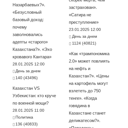
Назарбаевых?».
застрахован».
«Безусловный
«Сатира не
базовый доход:
преступление»
почему
23.01.2025 12:00
заволновались
День за днем
адепты «старого»
1124 (40821)
Казахстана?». «Эхо
«Как «трампономика
кровавого Кантара»
2.0» может повлиять
28.01.2025 12:00
на нефть и
День за днем
Казахстан?». «Цены
140 (43496)
на картофель могут
Казахстан VS
взлететь до 750
Узбекистан: кто круче
тенге». «Когда
по военной мощи?
говядина в
28.01.2025 11:00
Казахстане станет
Политика
деликатесом?».
136 (40833)
«Парадоксы