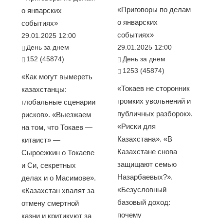
«Приговоры по делам
о январских
о январских
событиях»
событиях»
29.01.2025 12:00
День за днем
29.01.2025 12:00
152 (45874)
День за днем
1253 (45874)
«Как могут вымереть
«Токаев не сторонник
казахстанцы:
громких увольнений и
глобальные сценарии
публичных разборок».
рисков». «Выезжаем
«Риски для
на том, что Токаев —
Казахстана». «В
китаист» —
Казахстане снова
Сыроежкин о Токаеве
защищают семью
и Си, секретных
Назарбаевых?».
делах и о Масимове».
«Безусловный
«Казахстан хвалят за
базовый доход:
отмену смертной
почему
казни и критикуют за