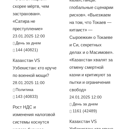
скорее мёртв, чем
глобальные сценарии
застрахован».
рисков». «Выезжаем
«Сатира не
на том, что Токаев —
преступление»
китаист» —
23.01.2025 12:00
Сыроежкин о Токаеве
День за днем
и Си, секретных
144 (40821)
делах и о Масимове».
«Казахстан хвалят за
Казахстан VS
отмену смертной
Узбекистан: кто круче
казни и критикуют за
по военной мощи?
пытки и ограничения
28.01.2025 11:00
Политика
свобод»
143 (40833)
24.01.2025 12:00
День за днем
Рост НДС и
1161 (42489)
изменения налоговой
Казахстан VS
системы коснутся
Узбекистан: кто круче