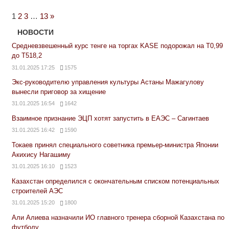
Next
1
2
3
…
13
»
Posts
НОВОСТИ
Средневзвешенный курс тенге на торгах KASE подорожал на Т0,99
до Т518,2
31.01.2025 17:25
1575
Экс-руководителю управления культуры Астаны Мажагулову
вынесли приговор за хищение
31.01.2025 16:54
1642
Взаимное признание ЭЦП хотят запустить в ЕАЭС – Сагинтаев
31.01.2025 16:42
1590
Токаев принял специального советника премьер-министра Японии
Акихису Нагашиму
31.01.2025 16:10
1523
Казахстан определился с окончательным списком потенциальных
строителей АЭС
31.01.2025 15:20
1800
Али Алиева назначили ИО главного тренера сборной Казахстана по
футболу