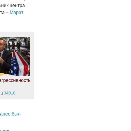
ьник центра
ета –
Марат
агрессивность
34018
анее был