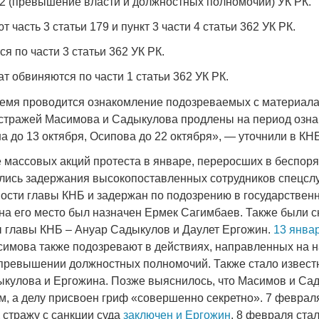
362 (превышение власти и должностных полномочий) УК РК.
 часть 3 статьи 179 и пункт 3 части 4 статьи 362 УК РК.
я по части 3 статьи 362 УК РК.
т обвиняются по части 1 статьи 362 УК РК.
Война Мир
емя проводится ознакомление подозреваемых с материала
стражей Масимова и Садыкулова продлены на период озна
а до 13 октября, Осипова до 22 октября», — уточнили в КН
 массовых акций протеста в январе, переросших в беспоря
ались задержания высокопоставленных сотрудников спецсл
ности главы КНБ и задержан по подозрению в государствен
на его место был назначен Ермек Сагимбаев. Также были с
 главы КНБ – Ануар Садыкулов и Даулет Ергожин.
13 янва
асимова также подозревают в действиях, направленных на 
Война Миров.
и превышении должностных полномочий. Также стало извест
Сороса
кулова и Ергожина. Позже выяснилось, что Масимов и Са
08.11.2024 09:
м, а делу присвоен гриф «совершенно секретно». 7 феврал
 стражу с санкции суда
заключен и Ергожин
. 8 февраля стал