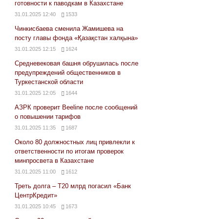
готовности к паводкам в Казахстане
31.01.2025 12:40
1533
Чинкисбаева сменила Жамишева на
посту главы фонда «Қазақстан халқына»
31.01.2025 12:15
1624
Средневековая башня обрушилась после
предупреждений общественников в
Туркестанской области
31.01.2025 12:05
1644
АЗРК проверит Beeline после сообщений
о повышении тарифов
31.01.2025 11:35
1687
Около 80 должностных лиц привлекли к
ответственности по итогам проверок
минпросвета в Казахстане
31.01.2025 11:00
1612
Треть долга – Т20 млрд погасил «Банк
ЦентрКредит»
31.01.2025 10:45
1673