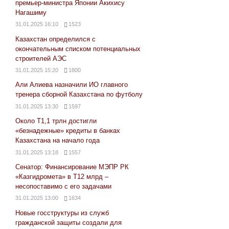
премьер-министра Японии Акихису
Нагашиму
31.01.2025 16:10
1523
Казахстан определился с
окончательным списком потенциальных
строителей АЭС
31.01.2025 15:20
1800
Али Алиева назначили ИО главного
тренера сборной Казахстана по футболу
31.01.2025 13:30
1597
Около Т1,1 трлн достигли
«безнадежные» кредиты в банках
Казахстана на начало года
31.01.2025 13:18
1557
Сенатор: Финансирование МЭПР РК
«Казгидромета» в Т12 млрд –
несопоставимо с его задачами
31.01.2025 13:00
1634
Новые госструктуры из служб
гражданской защиты создали для