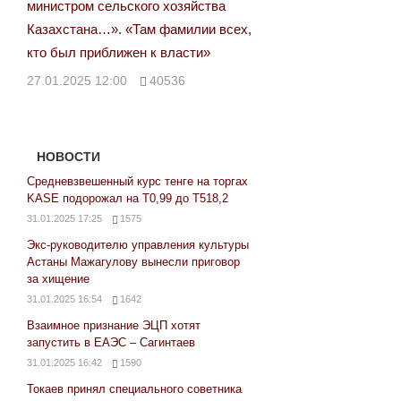
министром сельского хозяйства
Казахстана…». «Там фамилии всех,
кто был приближен к власти»
27.01.2025 12:00
40536
НОВОСТИ
Средневзвешенный курс тенге на торгах
KASE подорожал на Т0,99 до Т518,2
31.01.2025 17:25
1575
Экс-руководителю управления культуры
Астаны Мажагулову вынесли приговор
за хищение
31.01.2025 16:54
1642
Взаимное признание ЭЦП хотят
запустить в ЕАЭС – Сагинтаев
31.01.2025 16:42
1590
Токаев принял специального советника