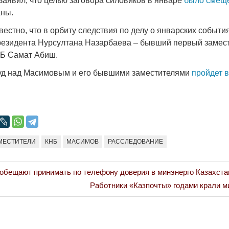
заявил, что целью заговора силовиков в январе
было смещ
аны.
вестно, что в орбиту следствия по делу о январских событи
резидента Нурсултана Назарбаева – бывший первый замес
НБ Самат Абиш.
суд над Масимовым и его бывшими заместителями
пройдет 
МЕСТИТЕЛИ
КНБ
МАСИМОВ
РАССЛЕДОВАНИЕ
бещают принимать по телефону доверия в минэнерго Казахста
Next
Работники «Казпочты» годами крали 
Post: