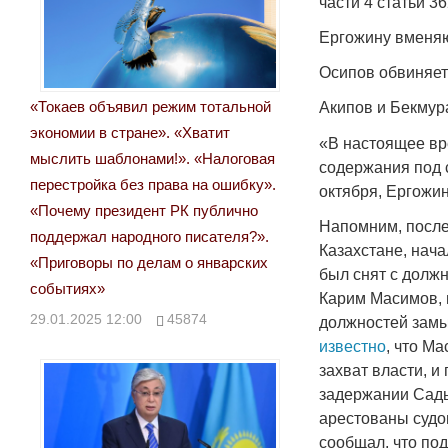
части 4 статьи 
Ергожину вменяют
Осипов обвиняетс
«Токаев объявил режим тотальной
Акипов и Бекмура
экономии в стране». «Хватит
«В настоящее вр
мыслить шаблонами!». «Налоговая
содержания под 
перестройка без права на ошибку».
октября, Ергожин
«Почему президент РК публично
Напомним, после
поддержал народного писателя?».
Казахстане, нач
«Приговоры по делам о январских
был снят с долж
событиях»
Карим Масимов, 
29.01.2025 12:00
45874
должностей замы
известно
, что М
захват власти, 
задержании Сады
арестованы судо
сообщал, что под