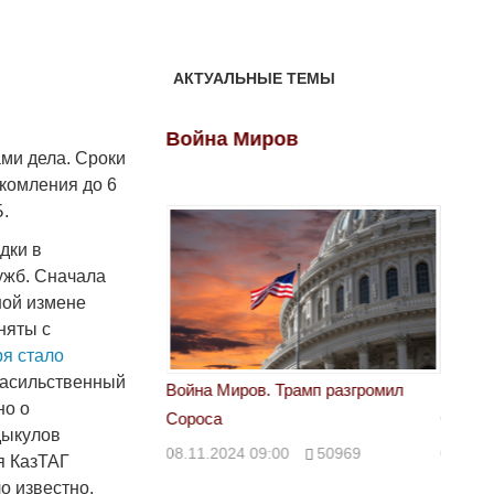
АКТУАЛЬНЫЕ ТЕМЫ
ов
Война Миров
Войн
ми дела. Сроки
комления до 6
Б.
дки в
ужб. Сначала
ной измене
няты с
ря стало
насильственный
 Трамп разгромил
Война Миров. Трамп разгромил
Война 
но о
Сороса
Сорос
дыкулов
00
50969
08.11.2024 09:00
50969
08.11.
я КазТАГ
о известно,