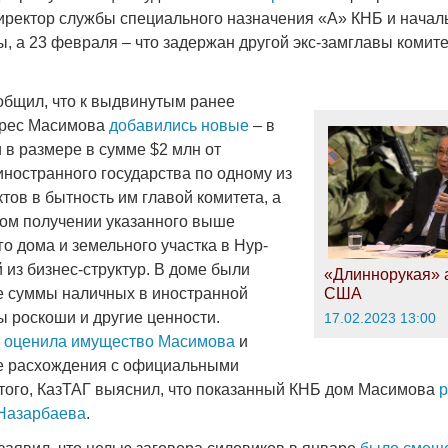
ректор службы специального назначения «А» КНБ и начал
, а 23 февраля – что задержан другой экс-замглавы комит
общил, что к выдвинутым ранее
дрес Масимова
добавились новые
– в
 в размере в сумме $2 млн от
иностранного государства по одному из
тов в бытность им главой комитета, а
ном получении указанного выше
го дома и земельного участка в Нур-
 из бизнес-структур. В доме были
«Длиннорукая» 
 суммы наличных в иностранной
США
ы роскоши и другие ценности.
17.02.2023 13:00
Г
оценила имущество Масимова
и
е расхождения с официальными
того, КазТАГ выяснил, что показанный КНБ дом Масимова
р
 Назарбаева
.