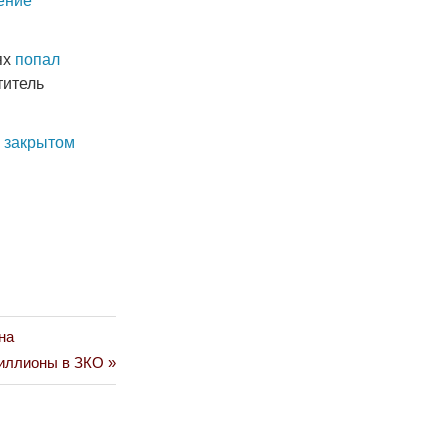
ение
ях
попал
титель
в закрытом
на
миллионы в ЗКО