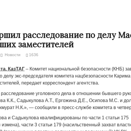
ршил расследование по делу М
вших заместителей
Новости
1636
ста. КазТАГ
– Комитет национальной безопасности (КНБ) з
о делу экс-председателя комитета нацбезопасности Карим
стителей, передает корреспондент агентства.
Народ выбрал свет
Странная заб
расследование уголовного дела в отношении бывшего рук
Дарига не ждё
а К.К., Садыкулова А.Т., Ергожина Д.Е., Осипова М.С. и д
17.10.2024 17:00
29972
кмурат Н.К.», — сообщили в пресс-службе комитета в четвер
Авиакомпании
мошенниками
ва и Садыкулова квалифицированы по части 1 статьи 175
30.10.2024 14:
 измена), части 3 статьи 179 (насильственный захват власти