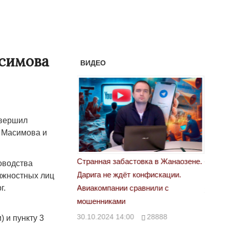
асимова
ВИДЕО
авершил
а Масимова и
астовка в Жанаозене.
«Новый Казахстан не говорит всей
Лондон
оводства
т конфискации.
правды»
олжностных лиц
28.10.
г.
 сравнили с
29.10.2024 09:00
39623
00
28888
) и пункту 3