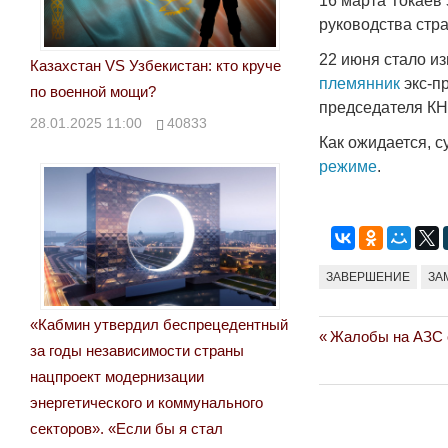
16 марта Токаев 
руководства стр
22 июня стало из
Казахстан VS Узбекистан: кто круче
племянник
экс-п
по военной мощи?
председателя К
28.01.2025 11:00
40833
Как ожидается, 
режиме
.
ЗАВЕРШЕНИЕ
ЗА
«Кабмин утвердил беспрецедентный
Previous
Жалобы на АЗС о
Навигация
за годы независимости страны
Post:
нацпроект модернизации
по
энергетического и коммунального
записям
секторов». «Если бы я стал