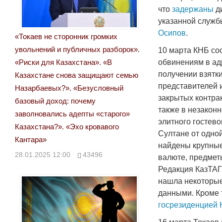
что
задержаны
ди
указанной службы
Осипов
.
«Токаев не сторонник громких
увольнений и публичных разборок».
10 марта КНБ со
«Риски для Казахстана». «В
обвинениям в а
получении взятки
Казахстане снова защищают семью
представителей 
Назарбаевых?». «Безусловный
закрытых контрак
базовый доход: почему
также в незакон
заволновались адепты «старого»
элитного гостево
Казахстана?». «Эхо кровавого
Султане от одной
Кантара»
найдены крупные
28.01.2025 12:00
43496
валюте, предмет
Редакция КазТА
нашла некоторы
данными. Кроме 
госрезиденцией