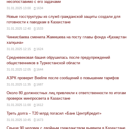
несопоставимо с его задачами
31.01.2025 13:00
1634
Новые госструктуры из служб гражданской защиты создали для
готовности к паводкам в Казахстане
31.01.2025 12:40
1533
Чинкисбаева сменила Жамишева на посту главы фонда «Қазақстан
халқына»
31.01.2025 12:15
1624
Средневековая башня обрушилась после предупреждений
общественников в Туркестанской области
31.01.2025 12:05
1644
АЗРК проверит Beeline после сообщений о повышении тарифов
31.01.2025 11:35
1687
Около 80 должностных лиц привлекли к ответственности по итогам
проверок минпросвета в Казахстане
31.01.2025 11:00
1612
Треть долга – Т20 млрд погасил «Банк ЦентрКредит»
31.01.2025 10:45
1673
Свыше 90 человек с двойным гражданством выявили в Казахстане