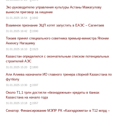
Экс-руководителю управления культуры Астаны Мажагулову
вынесли приговор за хищение
31.01.2025 16:54
1642
Взаимное признание ЭЦП хотят запустить в ЕАЭС – Сагинтаев
31.01.2025 16:42
1590
Токаев принял специального советника премьер-министра Японии
Акихису Нагашиму
31.01.2025 16:10
1523
Казахстан определился с окончательным списком потенциальных
строителей АЭС
31.01.2025 15:20
1800
Али Алиева назначили ИО главного тренера сборной Казахстана по
футболу
31.01.2025 13:30
1597
Около Т1,1 трлн достигли «безнадежные» кредиты в банках
Казахстана на начало года
31.01.2025 13:18
1557
Сенатор: Финансирование МЭПР РК «Казгидромета» в Т12 млрд –