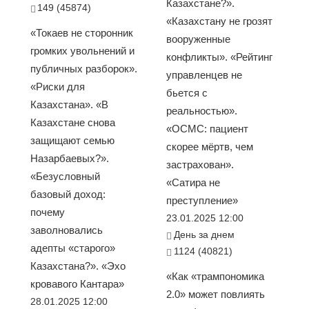
Казахстане?».
149 (45874)
«Казахстану не грозят
«Токаев не сторонник
вооруженные
громких увольнений и
конфликты». «Рейтинг
публичных разборок».
управленцев не
«Риски для
бьется с
Казахстана». «В
реальностью».
Казахстане снова
«ОСМС: пациент
защищают семью
скорее мёртв, чем
Назарбаевых?».
застрахован».
«Безусловный
«Сатира не
базовый доход:
преступление»
почему
23.01.2025 12:00
заволновались
День за днем
адепты «старого»
1124 (40821)
Казахстана?». «Эхо
«Как «трампономика
кровавого Кантара»
2.0» может повлиять
28.01.2025 12:00