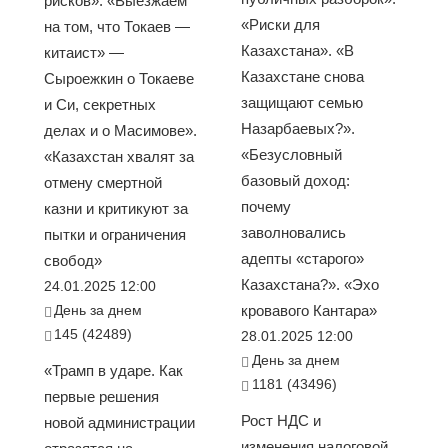
рисков». «Выезжаем
«Риски для
на том, что Токаев —
Казахстана». «В
китаист» —
Казахстане снова
Сыроежкин о Токаеве
защищают семью
и Си, секретных
Назарбаевых?».
делах и о Масимове».
«Безусловный
«Казахстан хвалят за
базовый доход:
отмену смертной
почему
казни и критикуют за
заволновались
пытки и ограничения
адепты «старого»
свобод»
Казахстана?». «Эхо
24.01.2025 12:00
День за днем
кровавого Кантара»
145 (42489)
28.01.2025 12:00
День за днем
«Трамп в ударе. Как
1181 (43496)
первые решения
Рост НДС и
новой администрации
изменения налоговой