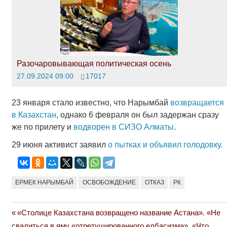
Разочаровывающая политическая осень
27.09.2024 09:00
17017
23 января стало известно, что Нарымбай
возвращается
в Казахстан
, однако 6 февраля он был задержан сразу
же по прилету и
водворен в СИЗО Алматы
.
29 июня активист заявил
о пытках и объявил голодовку.
ЕРМЕК НАРЫМБАЙ
ОСВОБОЖДЕНИЕ
ОТКАЗ
РК
Previous
«Столице Казахстана возвращено название Астана». «Не
Навигация
Post:
свалиться в яму «отретушированного елбасизма». «Что