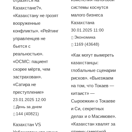
отразятся на
системы коснутся
Казахстане?».
малого бизнеса
«Казахстану не грозят
Казахстана
вооруженные
30.01.2025 11:00
конфликты». «Рейтинг
Экономика
управленцев не
1169 (43648)
бьется с
реальностью».
«Как могут вымереть
«ОСМС: пациент
казахстанцы:
скорее мёртв, чем
глобальные сценарии
застрахован».
рисков». «Выезжаем
«Сатира не
на том, что Токаев —
преступление»
китаист» —
23.01.2025 12:00
Сыроежкин о Токаеве
День за днем
и Си, секретных
144 (40821)
делах и о Масимове».
«Казахстан хвалят за
Казахстан VS
отмену смертной