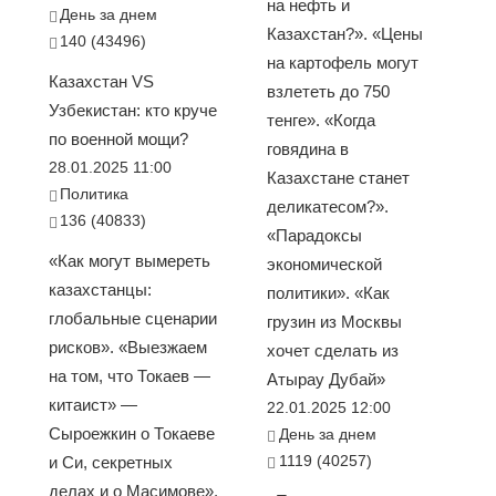
на нефть и
День за днем
Казахстан?». «Цены
140 (43496)
на картофель могут
Казахстан VS
взлететь до 750
Узбекистан: кто круче
тенге». «Когда
по военной мощи?
говядина в
28.01.2025 11:00
Казахстане станет
Политика
деликатесом?».
136 (40833)
«Парадоксы
«Как могут вымереть
экономической
казахстанцы:
политики». «Как
глобальные сценарии
грузин из Москвы
рисков». «Выезжаем
хочет сделать из
на том, что Токаев —
Атырау Дубай»
китаист» —
22.01.2025 12:00
Сыроежкин о Токаеве
День за днем
1119 (40257)
и Си, секретных
делах и о Масимове».