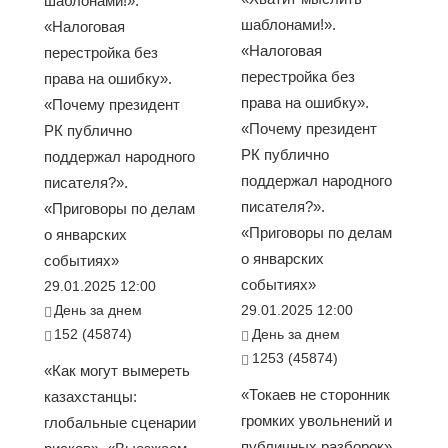
шаблонами!».
шаблонами!».
«Налоговая
«Налоговая
перестройка без
перестройка без
права на ошибку».
права на ошибку».
«Почему президент
«Почему президент
РК публично
РК публично
поддержал народного
поддержал народного
писателя?».
писателя?».
«Приговоры по делам
«Приговоры по делам
о январских
о январских
событиях»
событиях»
29.01.2025 12:00
День за днем
29.01.2025 12:00
152 (45874)
День за днем
1253 (45874)
«Как могут вымереть
«Токаев не сторонник
казахстанцы:
громких увольнений и
глобальные сценарии
публичных разборок».