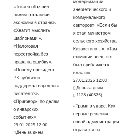
модернизации
«Токаев объявил
энергетического и
режим тотальной
коммунального
экономии в стране».
секторов». «Если бы
«Хватит мыслить
я стал министром
шаблонами!».
сельского хозяйства
«Налоговая
Казахстана…». «Там
перестройка без
фамилии всех, кто
права на ошибку».
был приближен к
«Почему президент
власти»
РК публично
27.01.2025 12:00
поддержал народного
День за днем
писателя?».
1128 (40536)
«Приговоры по делам
«Трамп в ударе. Как
о январских
первые решения
событиях»
новой администрации
29.01.2025 12:00
отразятся на
День за днем