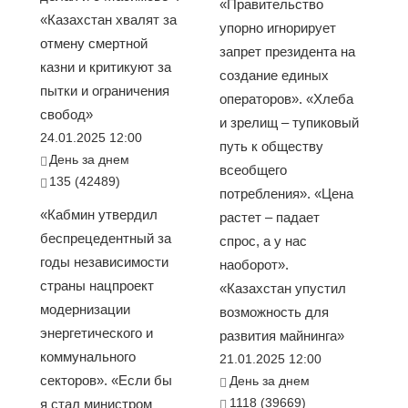
«Правительство
«Казахстан хвалят за
упорно игнорирует
отмену смертной
запрет президента на
казни и критикуют за
создание единых
пытки и ограничения
операторов». «Хлеба
свобод»
и зрелищ – тупиковый
24.01.2025 12:00
путь к обществу
День за днем
всеобщего
135 (42489)
потребления». «Цена
«Кабмин утвердил
растет – падает
беспрецедентный за
спрос, а у нас
годы независимости
наоборот».
страны нацпроект
«Казахстан упустил
модернизации
возможность для
энергетического и
развития майнинга»
коммунального
21.01.2025 12:00
секторов». «Если бы
День за днем
1118 (39669)
я стал министром