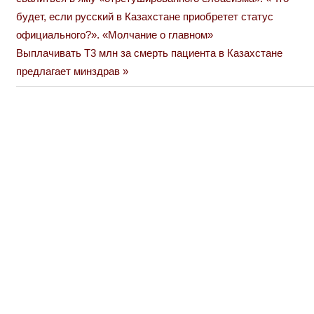
по
будет, если русский в Казахстане приобретет статус
официального?». «Молчание о главном»
записям
Next
Выплачивать Т3 млн за смерть пациента в Казахстане
Post:
предлагает минздрав