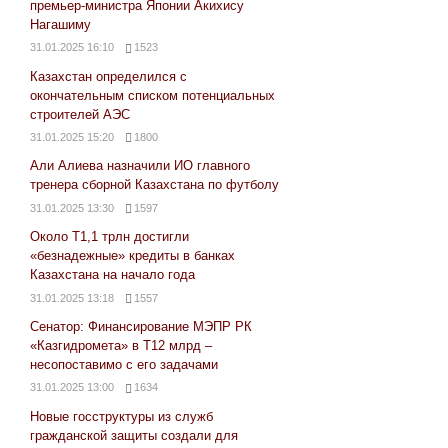
премьер-министра Японии Акихису
Нагашиму
31.01.2025 16:10
1523
Казахстан определился с
окончательным списком потенциальных
строителей АЭС
31.01.2025 15:20
1800
Али Алиева назначили ИО главного
тренера сборной Казахстана по футболу
31.01.2025 13:30
1597
Около Т1,1 трлн достигли
«безнадежные» кредиты в банках
Казахстана на начало года
31.01.2025 13:18
1557
Сенатор: Финансирование МЭПР РК
«Казгидромета» в Т12 млрд –
несопоставимо с его задачами
31.01.2025 13:00
1634
Новые госструктуры из служб
гражданской защиты создали для