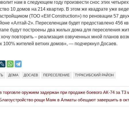
зволит нам в следующем году произвести снос этих четырех
ство 10 домов на 214 квартир. В этом же квадрате уже веде
астройщиком (ТОО «Elif Construction») по реновации 57 дв
йоне «Алтай-2». Переселенцам будет предоставлено 456 кв
этапе будут построены два жилых дома для переселения жит
, хочу повторить – реализация озвученных мной планов воз
ех 100% жителей ветхих домов», — подчеркнул Досаев.
ТЬ
ДОМА
ДОСАЕВ
ПЕРЕСЕЛЕНИЕ
ТУРКСИБСКИЙ РАЙОН
 торговле оружием задержан при продаже боевого АК-74 за Т3
Next
Благоустройство рощи Маяк в Алматы обещают завершить в окт
Post: