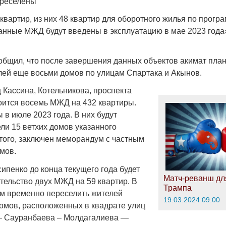
ереселены
квартир, из них 48 квартир для оборотного жилья по прогр
Данные МЖД будут введены в эксплуатацию в мае 2023 года
ообщил, что после завершения данных объектов акимат пла
Война Мир
лей еще восьми домов по улицам Спартака и Акынов.
 Кассина, Котельникова, проспекта
ится восемь МЖД на 432 квартиры.
 в июле 2023 года. В них будут
ли 15 ветхих домов указанного
 того, заключен меморандум с частным
мов.
сипенко до конца текущего года будет
Матч-реванш дл
Война Миров.
тельство двух МЖД на 59 квартир. В
Трампа
Сороса
м временно переселить жителей
19.03.2024 09:00
домов, расположенных в квадрате улиц
08.11.2024 09:
– Сауранбаева – Молдагалиева —