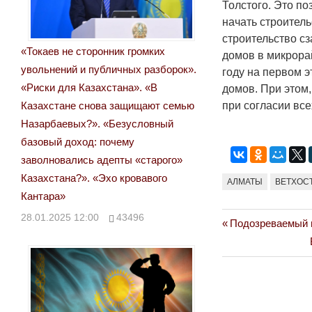
Толстого. Это по
начать строитель
строительство сз
«Токаев не сторонник громких
домов в микрора
увольнений и публичных разборок».
году на первом 
«Риски для Казахстана». «В
домов. При этом
при согласии вс
Казахстане снова защищают семью
Назарбаевых?». «Безусловный
базовый доход: почему
заволновались адепты «старого»
Казахстана?». «Эхо кровавого
АЛМАТЫ
ВЕТХОС
Кантара»
28.01.2025 12:00
43496
Previous
Подозреваемый в
Навигация
Post:
по
записям