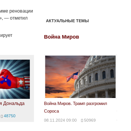
амме реновации
», — отметил
АКТУАЛЬНЫЕ ТЕМЫ
нирует
ов
Война Миров
Войн
я Дональда
 Трамп разгромил
Война Миров. Трамп разгромил
Война 
Сороса
Сорос
48750
00
50969
08.11.2024 09:00
50969
08.11.