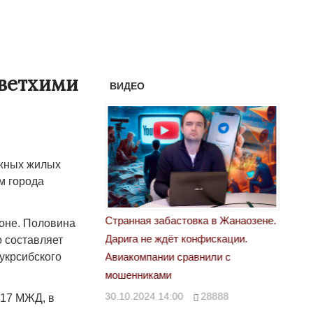
ветхими
ВИДЕО
жных жилых
м города
астовка в Жанаозене.
«Новый Казахстан не говорит всей
Лондон
йоне. Половина
т конфискации.
правды»
о составляет
28.10.
укрсибского
 сравнили с
29.10.2024 09:00
39623
00
28888
 17 МЖД, в