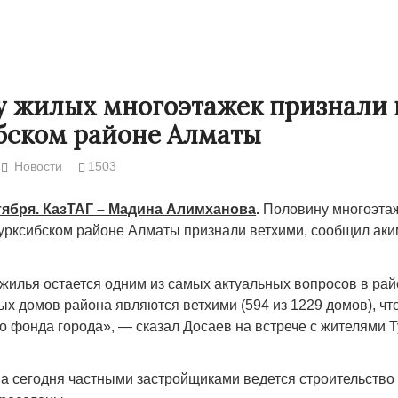
 жилых многоэтажек признали 
бском районе Алматы
Новости
1503
тября. КазТАГ – Мадина Алимханова
.
Половину многоэта
урксибском районе Алматы признали ветхими, сообщил аки
Народ выбрал свет
Странная заб
 жилья остается одним из самых актуальных вопросов в ра
Дарига не ждё
х домов района являются ветхими (594 из 1229 домов), чт
17.10.2024 17:00
29972
о фонда города», — сказал Досаев на встрече с жителями Т
Авиакомпании
.
мошенниками
30.10.2024 14:
 на сегодня частными застройщиками ведется строительство