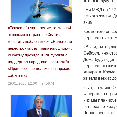
которые будут п
еми МЖД на 152 
ветхого жилья. 
аким.
«Токаев объявил режим тотальной
Кроме того он с
экономии в стране». «Хватит
переселить жите
мыслить шаблонами!». «Налоговая
«В квадрате улиц
перестройка без права на ошибку».
Сейфуллина стро
«Почему президент РК публично
Дома будут сданы
поддержал народного писателя?».
переселены жите
«Приговоры по делам о январских
квадрата. Кроме
событиях»
жители ветхих до
29.01.2025 12:00
45874
«Так, по улице О
завершено строи
них мы планируе
четырех ветхих 
Чернышевского 