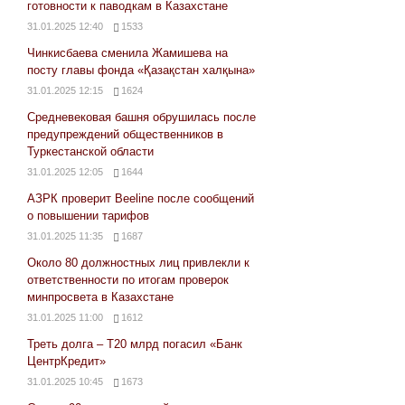
готовности к паводкам в Казахстане
31.01.2025 12:40
1533
Чинкисбаева сменила Жамишева на
посту главы фонда «Қазақстан халқына»
31.01.2025 12:15
1624
Средневековая башня обрушилась после
предупреждений общественников в
Туркестанской области
31.01.2025 12:05
1644
АЗРК проверит Beeline после сообщений
о повышении тарифов
31.01.2025 11:35
1687
Около 80 должностных лиц привлекли к
ответственности по итогам проверок
минпросвета в Казахстане
31.01.2025 11:00
1612
Треть долга – Т20 млрд погасил «Банк
ЦентрКредит»
31.01.2025 10:45
1673