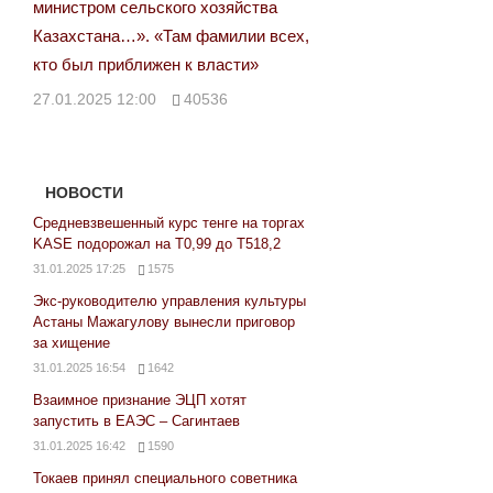
министром сельского хозяйства
Казахстана…». «Там фамилии всех,
кто был приближен к власти»
27.01.2025 12:00
40536
НОВОСТИ
Средневзвешенный курс тенге на торгах
KASE подорожал на Т0,99 до Т518,2
31.01.2025 17:25
1575
Экс-руководителю управления культуры
Астаны Мажагулову вынесли приговор
за хищение
31.01.2025 16:54
1642
Взаимное признание ЭЦП хотят
запустить в ЕАЭС – Сагинтаев
31.01.2025 16:42
1590
Токаев принял специального советника