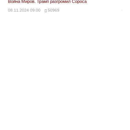
Война Миров. Трамп разгромил Сороса
Вой
08.11.2024 09:00
50969
08.