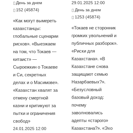
День за днем
29.01.2025 12:00
152 (45874)
День за днем
1253 (45874)
«Как могут вымереть
«Токаев не сторонник
казахстанцы:
громких увольнений и
глобальные сценарии
публичных разборок».
рисков». «Выезжаем
«Риски для
на том, что Токаев —
Казахстана». «В
китаист» —
Казахстане снова
Сыроежкин о Токаеве
защищают семью
и Си, секретных
Назарбаевых?».
делах и о Масимове».
«Безусловный
«Казахстан хвалят за
базовый доход:
отмену смертной
почему
казни и критикуют за
заволновались
пытки и ограничения
адепты «старого»
свобод»
Казахстана?». «Эхо
24.01.2025 12:00