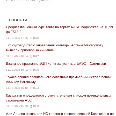
НОВОСТИ
Средневзвешенный курс тенге на торгах KASE подорожал на Т0,99
до Т518,2
31.01.2025 17:25
1575
Экс-руководителю управления культуры Астаны Мажагулову
вынесли приговор за хищение
31.01.2025 16:54
1642
Взаимное признание ЭЦП хотят запустить в ЕАЭС – Сагинтаев
31.01.2025 16:42
1590
Токаев принял специального советника премьер-министра Японии
Акихису Нагашиму
31.01.2025 16:10
1523
Казахстан определился с окончательным списком потенциальных
строителей АЭС
31.01.2025 15:20
1800
Али Алиева назначили ИО главного тренера сборной Казахстана по