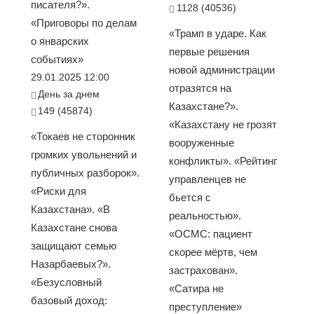
писателя?».
1128 (40536)
«Приговоры по делам
«Трамп в ударе. Как
о январских
первые решения
событиях»
новой администрации
29.01.2025 12:00
отразятся на
День за днем
Казахстане?».
149 (45874)
«Казахстану не грозят
«Токаев не сторонник
вооруженные
громких увольнений и
конфликты». «Рейтинг
публичных разборок».
управленцев не
«Риски для
бьется с
Казахстана». «В
реальностью».
Казахстане снова
«ОСМС: пациент
защищают семью
скорее мёртв, чем
Назарбаевых?».
застрахован».
«Безусловный
«Сатира не
базовый доход:
преступление»