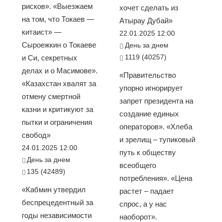
рисков». «Выезжаем
хочет сделать из
на том, что Токаев —
Атырау Дубай»
китаист» —
22.01.2025 12:00
Сыроежкин о Токаеве
День за днем
1119 (40257)
и Си, секретных
делах и о Масимове».
«Правительство
«Казахстан хвалят за
упорно игнорирует
отмену смертной
запрет президента на
казни и критикуют за
создание единых
пытки и ограничения
операторов». «Хлеба
свобод»
и зрелищ – тупиковый
24.01.2025 12:00
путь к обществу
День за днем
всеобщего
135 (42489)
потребления». «Цена
«Кабмин утвердил
растет – падает
беспрецедентный за
спрос, а у нас
годы независимости
наоборот».