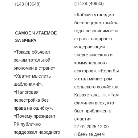
1129 (40833)
143 (43648)
«Кабмин утвердил
беспрецедентный за
годы независимости
САМОЕ ЧИТАЕМОЕ
страны нацпроект
ЗА ВЧЕРА
модернизации
«Токаев объявил
энергетического и
режим тотальной
коммунального
экономии в стране».
секторов». «Если бы
«Хватит мыслить
я стал министром
шаблонами!».
сельского хозяйства
«Налоговая
Казахстана…». «Там
перестройка без
фамилии всех, кто
права на ошибку».
был приближен к
«Почему президент
власти»
РК публично
27.01.2025 12:00
поддержал народного
День за днем