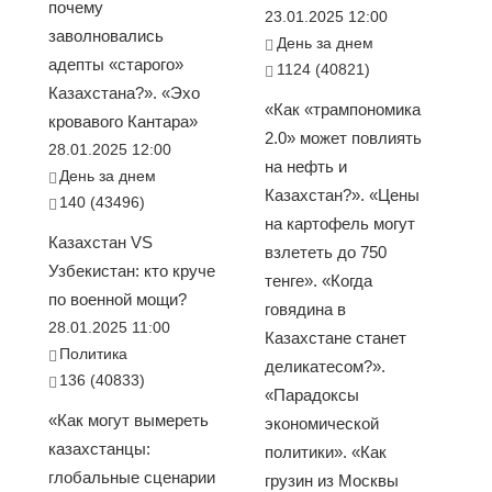
почему
23.01.2025 12:00
заволновались
День за днем
адепты «старого»
1124 (40821)
Казахстана?». «Эхо
«Как «трампономика
кровавого Кантара»
2.0» может повлиять
28.01.2025 12:00
на нефть и
День за днем
Казахстан?». «Цены
140 (43496)
на картофель могут
Казахстан VS
взлететь до 750
Узбекистан: кто круче
тенге». «Когда
по военной мощи?
говядина в
28.01.2025 11:00
Казахстане станет
Политика
деликатесом?».
136 (40833)
«Парадоксы
«Как могут вымереть
экономической
казахстанцы:
политики». «Как
глобальные сценарии
грузин из Москвы