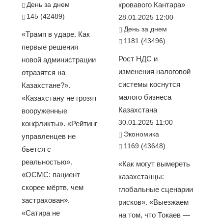
День за днем
кровавого Кантара»
145 (42489)
28.01.2025 12:00
День за днем
«Трамп в ударе. Как
1181 (43496)
первые решения
Рост НДС и
новой администрации
изменения налоговой
отразятся на
системы коснутся
Казахстане?».
малого бизнеса
«Казахстану не грозят
Казахстана
вооруженные
30.01.2025 11:00
конфликты». «Рейтинг
Экономика
управленцев не
1169 (43648)
бьется с
реальностью».
«Как могут вымереть
«ОСМС: пациент
казахстанцы:
скорее мёртв, чем
глобальные сценарии
застрахован».
рисков». «Выезжаем
«Сатира не
на том, что Токаев —