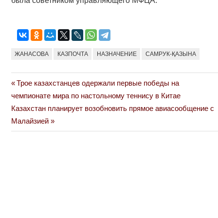
была советником управляющего МФЦА.
ЖАНАСОВА
КАЗПОЧТА
НАЗНАЧЕНИЕ
САМРУК-ҚАЗЫНА
Previous
Трое казахстанцев одержали первые победы на
Навигация
Post:
чемпионате мира по настольному теннису в Китае
по
Next
Казахстан планирует возобновить прямое авиасообщение с
Post:
Малайзией
записям