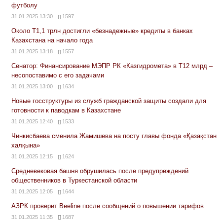
футболу
31.01.2025 13:30
1597
Около Т1,1 трлн достигли «безнадежные» кредиты в банках
Казахстана на начало года
31.01.2025 13:18
1557
Сенатор: Финансирование МЭПР РК «Казгидромета» в Т12 млрд –
несопоставимо с его задачами
31.01.2025 13:00
1634
Новые госструктуры из служб гражданской защиты создали для
готовности к паводкам в Казахстане
31.01.2025 12:40
1533
Чинкисбаева сменила Жамишева на посту главы фонда «Қазақстан
халқына»
31.01.2025 12:15
1624
Средневековая башня обрушилась после предупреждений
общественников в Туркестанской области
31.01.2025 12:05
1644
АЗРК проверит Beeline после сообщений о повышении тарифов
31.01.2025 11:35
1687