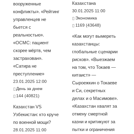
Казахстана
вооруженные
30.01.2025 11:00
конфликты». «Рейтинг
Экономика
управленцев не
1169 (43648)
бьется с
реальностью».
«Как могут вымереть
«ОСМС: пациент
казахстанцы:
скорее мёртв, чем
глобальные сценарии
застрахован».
рисков». «Выезжаем
«Сатира не
на том, что Токаев —
преступление»
китаист» —
23.01.2025 12:00
Сыроежкин о Токаеве
День за днем
и Си, секретных
144 (40821)
делах и о Масимове».
«Казахстан хвалят за
Казахстан VS
отмену смертной
Узбекистан: кто круче
казни и критикуют за
по военной мощи?
пытки и ограничения
28.01.2025 11:00