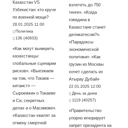
Казахстан VS
взлететь до 750
Узбекистан: кто круче
тенге». «Когда
по военной мощи?
говядина в
28.01.2025 11:00
Казахстане станет
Политика
деликатесом?».
136 (40833)
«Парадоксы
«Как могут вымереть
экономической
казахстанцы:
политики». «Как
глобальные сценарии
грузин из Москвы
рисков». «Выезжаем
хочет сделать из
на том, что Токаев —
Атырау Дубай»
китаист» —
22.01.2025 12:00
Сыроежкин о Токаеве
День за днем
1119 (40257)
и Си, секретных
делах и о Масимове».
«Правительство
«Казахстан хвалят за
упорно игнорирует
отмену смертной
запрет президента на