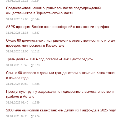
31.01.2025 12:15
1624
Средневековая башня обрушилась после предупреждений
общественников в Туркестанской области
31.01.2025 12:05
1644
АЗРК проверит Beeline после сообщений о повышении тарифов
31.01.2025 11:35
1687
Около 80 должностных лиц привлекли к ответственности по итогам
проверок минпросвета в Казахстане
31.01.2025 11:00
1612
Треть долга – Т20 млрд погасил «Банк ЦентрКредит»
31.01.2025 10:45
1673
Свыше 90 человек с двойным гражданством выявили в Казахстане
с начала года
31.01.2025 09:50
1585
Преступную группу задержали по подозрению в вымогательстве и
грабеже в Астане
31.01.2025 09:40
1639
$888 млн начислили казахстанским детям из Нацфонда в 2025 году
31.01.2025 09:25
1474