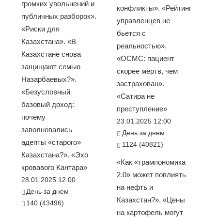
громких увольнений и
конфликты». «Рейтинг
публичных разборок».
управленцев не
«Риски для
бьется с
Казахстана». «В
реальностью».
Казахстане снова
«ОСМС: пациент
защищают семью
скорее мёртв, чем
Назарбаевых?».
застрахован».
«Безусловный
«Сатира не
базовый доход:
преступление»
почему
23.01.2025 12:00
заволновались
День за днем
адепты «старого»
1124 (40821)
Казахстана?». «Эхо
«Как «трампономика
кровавого Кантара»
2.0» может повлиять
28.01.2025 12:00
на нефть и
День за днем
Казахстан?». «Цены
140 (43496)
на картофель могут