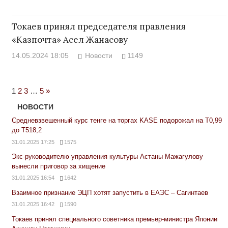
Токаев принял председателя правления
«Казпочта» Асел Жанасову
14.05.2024 18:05
Новости
1149
Next
1
2
3
…
5
»
Posts
НОВОСТИ
Средневзвешенный курс тенге на торгах KASE подорожал на Т0,99
до Т518,2
31.01.2025 17:25
1575
Экс-руководителю управления культуры Астаны Мажагулову
вынесли приговор за хищение
31.01.2025 16:54
1642
Взаимное признание ЭЦП хотят запустить в ЕАЭС – Сагинтаев
31.01.2025 16:42
1590
Токаев принял специального советника премьер-министра Японии