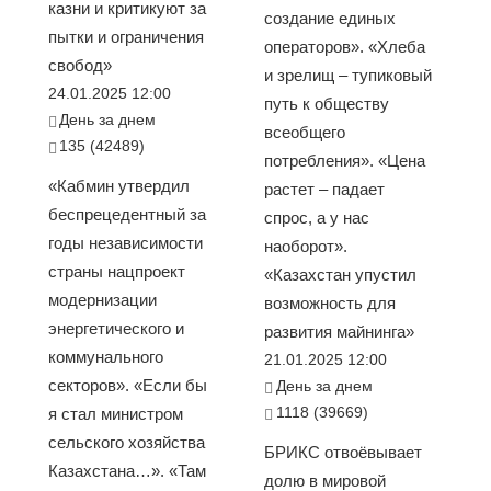
казни и критикуют за
создание единых
пытки и ограничения
операторов». «Хлеба
свобод»
и зрелищ – тупиковый
24.01.2025 12:00
путь к обществу
День за днем
всеобщего
135 (42489)
потребления». «Цена
«Кабмин утвердил
растет – падает
беспрецедентный за
спрос, а у нас
годы независимости
наоборот».
страны нацпроект
«Казахстан упустил
модернизации
возможность для
энергетического и
развития майнинга»
коммунального
21.01.2025 12:00
секторов». «Если бы
День за днем
1118 (39669)
я стал министром
сельского хозяйства
БРИКС отвоёвывает
Казахстана…». «Там
долю в мировой