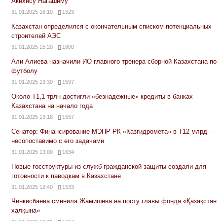
Акихису Нагашиму
31.01.2025 16:10
1523
Казахстан определился с окончательным списком потенциальных
строителей АЭС
31.01.2025 15:20
1800
Али Алиева назначили ИО главного тренера сборной Казахстана по
футболу
31.01.2025 13:30
1597
Около Т1,1 трлн достигли «безнадежные» кредиты в банках
Казахстана на начало года
31.01.2025 13:18
1557
Сенатор: Финансирование МЭПР РК «Казгидромета» в Т12 млрд –
несопоставимо с его задачами
31.01.2025 13:00
1634
Новые госструктуры из служб гражданской защиты создали для
готовности к паводкам в Казахстане
31.01.2025 12:40
1533
Чинкисбаева сменила Жамишева на посту главы фонда «Қазақстан
халқына»