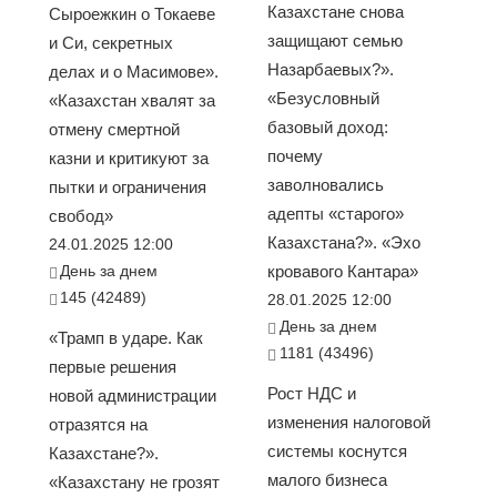
Казахстане снова
Сыроежкин о Токаеве
защищают семью
и Си, секретных
Назарбаевых?».
делах и о Масимове».
«Безусловный
«Казахстан хвалят за
базовый доход:
отмену смертной
почему
казни и критикуют за
заволновались
пытки и ограничения
адепты «старого»
свобод»
Казахстана?». «Эхо
24.01.2025 12:00
День за днем
кровавого Кантара»
145 (42489)
28.01.2025 12:00
День за днем
«Трамп в ударе. Как
1181 (43496)
первые решения
Рост НДС и
новой администрации
изменения налоговой
отразятся на
системы коснутся
Казахстане?».
малого бизнеса
«Казахстану не грозят