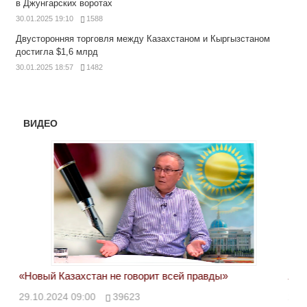
в Джунгарских воротах
30.01.2025 19:10
1588
Двусторонняя торговля между Казахстаном и Кыргызстаном
достигла $1,6 млрд
30.01.2025 18:57
1482
ВИДЕО
«Новый Казахстан не говорит всей правды»
Лон
ми
29.10.2024 09:00
39623
28.