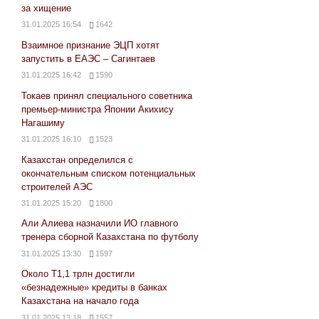
за хищение
31.01.2025 16:54
1642
Взаимное признание ЭЦП хотят
запустить в ЕАЭС – Сагинтаев
31.01.2025 16:42
1590
Токаев принял специального советника
премьер-министра Японии Акихису
Нагашиму
31.01.2025 16:10
1523
Казахстан определился с
окончательным списком потенциальных
строителей АЭС
31.01.2025 15:20
1800
Али Алиева назначили ИО главного
тренера сборной Казахстана по футболу
31.01.2025 13:30
1597
Около Т1,1 трлн достигли
«безнадежные» кредиты в банках
Казахстана на начало года
31.01.2025 13:18
1557