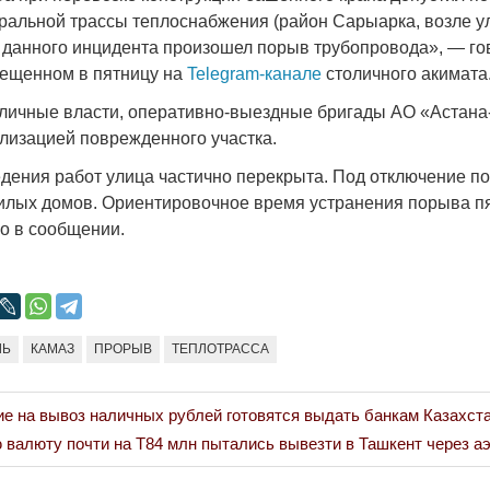
Народ выбрал
ральной трассы теплоснабжения (район Сарыарка, возле у
те данного инцидента произошел порыв трубопровода», — го
17.10.2024 17:
ещенном в пятницу на
Telegram-канале
столичного акимата
оличные власти, оперативно-выездные бригады АО «Астана
лизацией поврежденного участка.
дения работ улица частично перекрыта. Под отключение п
илых домов. Ориентировочное время устранения порыва п
но в сообщении.
Война Мир
ЛЬ
КАМАЗ
ПРОРЫВ
ТЕПЛОТРАССА
е на вывоз наличных рублей готовятся выдать банкам Казахст
валюту почти на Т84 млн пытались вывезти в Ташкент через а