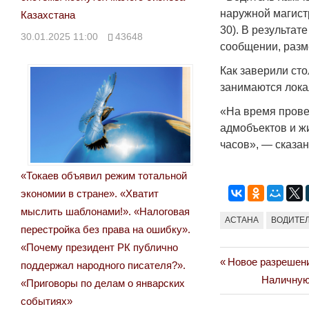
наружной магист
Казахстана
30). В результа
30.01.2025 11:00
43648
сообщении, разм
Как заверили ст
занимаются лока
«На время прове
адмобъектов и ж
часов», — сказа
«Токаев объявил режим тотальной
экономии в стране». «Хватит
мыслить шаблонами!». «Налоговая
АСТАНА
ВОДИТЕ
перестройка без права на ошибку».
«Почему президент РК публично
Previous
Новое разрешени
Навигация
поддержал народного писателя?».
Post:
Next
Наличную 
«Приговоры по делам о январских
по
Post:
событиях»