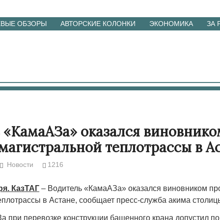
ЕВЫЕ ОБЗОРЫ
АВТОРСКИЕ КОЛОНКИ
ЭКОНОМИКА
ЗА
 «КамаАЗа» оказался виновнико
магистральной теплотрассы в А
Новости
1216
ря. КазТАГ
– Водитель «КамаАЗа» оказался виновником п
еплотрассы в Астане, сообщает пресс-служба акима столиц
а при перевозке конструкции башенного крана допустил п