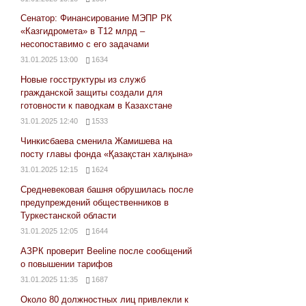
Сенатор: Финансирование МЭПР РК
«Казгидромета» в Т12 млрд –
несопоставимо с его задачами
31.01.2025 13:00
1634
Новые госструктуры из служб
гражданской защиты создали для
готовности к паводкам в Казахстане
31.01.2025 12:40
1533
Чинкисбаева сменила Жамишева на
посту главы фонда «Қазақстан халқына»
31.01.2025 12:15
1624
Средневековая башня обрушилась после
предупреждений общественников в
Туркестанской области
31.01.2025 12:05
1644
АЗРК проверит Beeline после сообщений
о повышении тарифов
31.01.2025 11:35
1687
Около 80 должностных лиц привлекли к