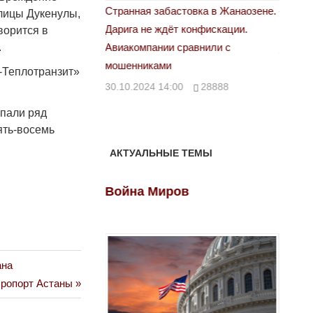
 свет
Странная забастовка в Жанаозене.
«Новый 
лицы Дукенулы,
Дарига не ждёт конфискации.
правды
ворится в
00
29972
.
Авиакомпании сравнили с
29.10.2
мошенниками
-Теплотранзит»
30.10.2024 14:00
28888
опали ряд
ять-восемь
АКТУАЛЬНЫЕ ТЕМЫ
ов
Война Миров
Войн
ана
эропорт Астаны