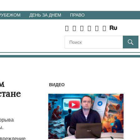
 РУБЕЖОМ
ДЕНЬ ЗА ДНЕМ
ПРАВО
м
ВИДЕО
стане
рорыва
ы.
овреждение