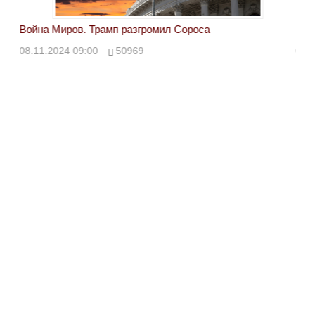
Война Миров. Трамп разгромил Сороса
Вой
08.11.2024 09:00
50969
08.