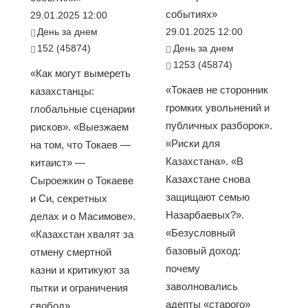
событиях»
29.01.2025 12:00
День за днем
29.01.2025 12:00
152 (45874)
День за днем
1253 (45874)
«Как могут вымереть
«Токаев не сторонник
казахстанцы:
громких увольнений и
глобальные сценарии
публичных разборок».
рисков». «Выезжаем
«Риски для
на том, что Токаев —
Казахстана». «В
китаист» —
Казахстане снова
Сыроежкин о Токаеве
защищают семью
и Си, секретных
Назарбаевых?».
делах и о Масимове».
«Безусловный
«Казахстан хвалят за
базовый доход:
отмену смертной
почему
казни и критикуют за
заволновались
пытки и ограничения
адепты «старого»
свобод»