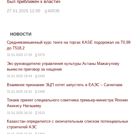
был приближен к власти»
27.01.2025 12:00
40536
НОВОСТИ
Средневзвешенный курс тенге на торгах KASE подорожал на Т0,99
до Т518,2
31.01.2025 17:25
1575
Экс-руководителю управления культуры Астаны Мажагулову
вынесли приговор за хищение
31.01.2025 16:54
1642
Взаимное признание ЭЦП хотят запустить в ЕАЭС – Сагинтаев
31.01.2025 16:42
1590
Токаев принял специального советника премьер-министра Японии
Акихису Нагашиму
31.01.2025 16:10
1523
Казахстан определился с окончательным списком потенциальных
строителей АЭС
31.01.2025 15:20
1800