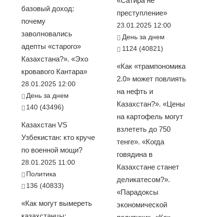
«Сатира не
базовый доход:
преступление»
почему
23.01.2025 12:00
заволновались
День за днем
адепты «старого»
1124 (40821)
Казахстана?». «Эхо
«Как «трампономика
кровавого Кантара»
2.0» может повлиять
28.01.2025 12:00
на нефть и
День за днем
Казахстан?». «Цены
140 (43496)
на картофель могут
Казахстан VS
взлететь до 750
Узбекистан: кто круче
тенге». «Когда
по военной мощи?
говядина в
28.01.2025 11:00
Казахстане станет
Политика
деликатесом?».
136 (40833)
«Парадоксы
«Как могут вымереть
экономической
казахстанцы: