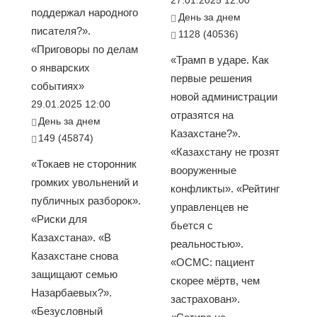
27.01.2025 12:00
поддержал народного
День за днем
писателя?».
1128 (40536)
«Приговоры по делам
«Трамп в ударе. Как
о январских
первые решения
событиях»
новой администрации
29.01.2025 12:00
отразятся на
День за днем
Казахстане?».
149 (45874)
«Казахстану не грозят
«Токаев не сторонник
вооруженные
громких увольнений и
конфликты». «Рейтинг
публичных разборок».
управленцев не
«Риски для
бьется с
Казахстана». «В
реальностью».
Казахстане снова
«ОСМС: пациент
защищают семью
скорее мёртв, чем
Назарбаевых?».
застрахован».
«Безусловный