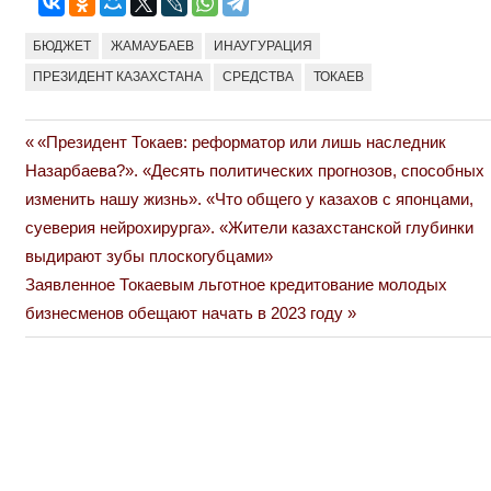
БЮДЖЕТ
ЖАМАУБАЕВ
ИНАУГУРАЦИЯ
ПРЕЗИДЕНТ КАЗАХСТАНА
СРЕДСТВА
ТОКАЕВ
Previous
«Президент Токаев: реформатор или лишь наследник
Навигация
Post:
Назарбаева?». «Десять политических прогнозов, способных
по
изменить нашу жизнь». «Что общего у казахов с японцами,
суеверия нейрохирурга». «Жители казахстанской глубинки
записям
выдирают зубы плоскогубцами»
Next
Заявленное Токаевым льготное кредитование молодых
Post:
бизнесменов обещают начать в 2023 году