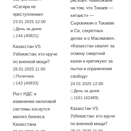
рисков». «Выезжаем
«Сатира не
на том, что Токаев —
преступление»
китаист» —
23.01.2025 12:00
Сыроежкин о Токаеве
День за днем
и Си, секретных
144 (40821)
делах и о Масимове».
«Казахстан хвалят за
Казахстан VS
отмену смертной
Узбекистан: кто круче
казни и критикуют за
по военной мощи?
пытки и ограничения
28.01.2025 11:00
Политика
свобод»
143 (40833)
24.01.2025 12:00
День за днем
Рост НДС и
1161 (42489)
изменения налоговой
Казахстан VS
системы коснутся
Узбекистан: кто круче
малого бизнеса
по военной мощи?
Казахстана