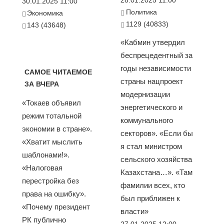
28.01.2025 11:00
30.01.2025 11:00
Политика
Экономика
1129 (40833)
143 (43648)
«Кабмин утвердил
беспрецедентный за
годы независимости
САМОЕ ЧИТАЕМОЕ
страны нацпроект
ЗА ВЧЕРА
модернизации
«Токаев объявил
энергетического и
режим тотальной
коммунального
экономии в стране».
секторов». «Если бы
«Хватит мыслить
я стал министром
шаблонами!».
сельского хозяйства
«Налоговая
Казахстана…». «Там
перестройка без
фамилии всех, кто
права на ошибку».
был приближен к
«Почему президент
власти»
РК публично