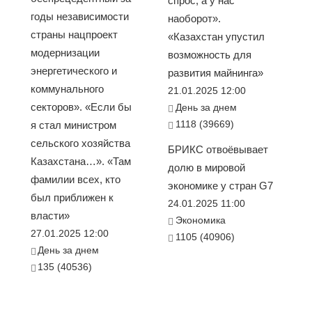
спрос, а у нас
годы независимости
наоборот».
страны нацпроект
«Казахстан упустил
модернизации
возможность для
энергетического и
развития майнинга»
коммунального
21.01.2025 12:00
секторов». «Если бы
День за днем
1118 (39669)
я стал министром
сельского хозяйства
БРИКС отвоёвывает
Казахстана…». «Там
долю в мировой
фамилии всех, кто
экономике у стран G7
был приближен к
24.01.2025 11:00
власти»
Экономика
27.01.2025 12:00
1105 (40906)
День за днем
135 (40536)