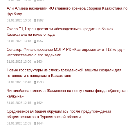
Али Алиева назначили ИО главного тренера сборной Казахстана по
футболу
31.01.2025 13:30
1597
Около Т1,1 трлн достигли «безнадежные» кредиты в банках
Казахстана на начало года
31.01.2025 13:18
1557
Сенатор: Финансирование МЭПР РК «Казгидромета» в Т12 млрд –
несопоставимо с его задачами
31.01.2025 13:00
1634
Новые госструктуры из служб гражданской защиты создали для
готовности к паводкам в Казахстане
31.01.2025 12:40
1533
Чинкисбаева сменила Жамишева на посту главы фонда «Қазақстан
халқына»
31.01.2025 12:15
1624
Средневековая башня обрушилась после предупреждений
общественников в Туркестанской области
31.01.2025 12:05
1644