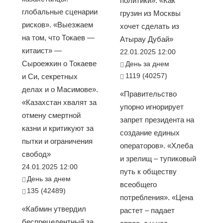
политики». «Как
глобальные сценарии
грузин из Москвы
рисков». «Выезжаем
хочет сделать из
на том, что Токаев —
Атырау Дубай»
китаист» —
22.01.2025 12:00
Сыроежкин о Токаеве
День за днем
1119 (40257)
и Си, секретных
делах и о Масимове».
«Правительство
«Казахстан хвалят за
упорно игнорирует
отмену смертной
запрет президента на
казни и критикуют за
создание единых
пытки и ограничения
операторов». «Хлеба
свобод»
и зрелищ – тупиковый
24.01.2025 12:00
путь к обществу
День за днем
всеобщего
135 (42489)
потребления». «Цена
«Кабмин утвердил
растет – падает
беспрецедентный за