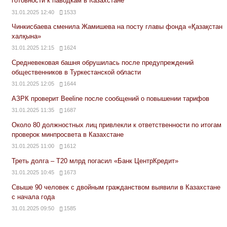
готовности к паводкам в Казахстане
31.01.2025 12:40
1533
Чинкисбаева сменила Жамишева на посту главы фонда «Қазақстан
халқына»
31.01.2025 12:15
1624
Средневековая башня обрушилась после предупреждений
общественников в Туркестанской области
31.01.2025 12:05
1644
АЗРК проверит Beeline после сообщений о повышении тарифов
31.01.2025 11:35
1687
Около 80 должностных лиц привлекли к ответственности по итогам
проверок минпросвета в Казахстане
31.01.2025 11:00
1612
Треть долга – Т20 млрд погасил «Банк ЦентрКредит»
31.01.2025 10:45
1673
Свыше 90 человек с двойным гражданством выявили в Казахстане
с начала года
31.01.2025 09:50
1585