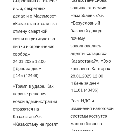
Казахстане снова
Сыроежкин о Токаеве
защищают семью
и Си, секретных
Назарбаевых?».
делах и о Масимове».
«Безусловный
«Казахстан хвалят за
базовый доход:
отмену смертной
почему
казни и критикуют за
заволновались
пытки и ограничения
адепты «старого»
свобод»
Казахстана?». «Эхо
24.01.2025 12:00
День за днем
кровавого Кантара»
145 (42489)
28.01.2025 12:00
День за днем
«Трамп в ударе. Как
1181 (43496)
первые решения
Рост НДС и
новой администрации
изменения налоговой
отразятся на
системы коснутся
Казахстане?».
малого бизнеса
«Казахстану не грозят