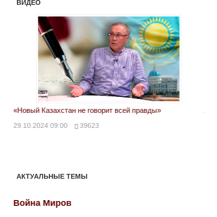
ВИДЕО
«Новый Казахстан не говорит всей правды»
Лон
ми
29.10.2024 09:00
39623
28.
АКТУАЛЬНЫЕ ТЕМЫ
Война Миров
Во