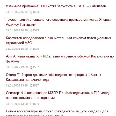
Взаимное признание ЭЦП хотят запустить в ЕАЭС – Сагинтаев
31.01.2025 16:42
1590
Токаев принял специального советника премьер-министра Японии
Акихису Нагашиму
31.01.2025 16:10
1523
Казахстан определился с окончательным списком потенциальных
строителей АЭС
31.01.2025 15:20
1800
Али Алиева назначили ИО главного тренера сборной Казахстана по
футболу
31.01.2025 13:30
1597
Около Т1,1 трлн достигли «безнадежные» кредиты в банках
Казахстана на начало года
31.01.2025 13:18
1557
Сенатор: Финансирование МЭПР РК «Казгидромета» в Т12 млрд –
несопоставимо с его задачами
31.01.2025 13:00
1634
Новые госструктуры из служб гражданской защиты создали для