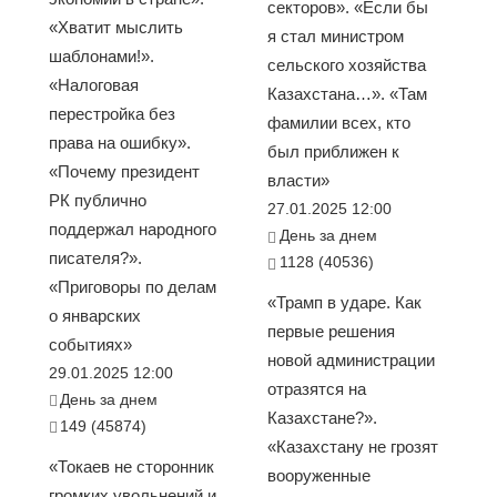
секторов». «Если бы
«Хватит мыслить
я стал министром
шаблонами!».
сельского хозяйства
«Налоговая
Казахстана…». «Там
перестройка без
фамилии всех, кто
права на ошибку».
был приближен к
«Почему президент
власти»
РК публично
27.01.2025 12:00
поддержал народного
День за днем
писателя?».
1128 (40536)
«Приговоры по делам
«Трамп в ударе. Как
о январских
первые решения
событиях»
новой администрации
29.01.2025 12:00
отразятся на
День за днем
Казахстане?».
149 (45874)
«Казахстану не грозят
«Токаев не сторонник
вооруженные
громких увольнений и