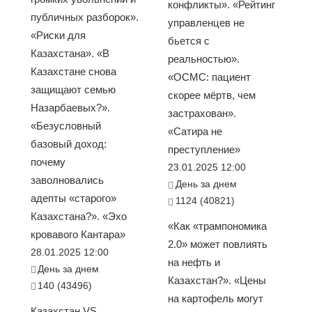
конфликты». «Рейтинг
публичных разборок».
управленцев не
«Риски для
бьется с
Казахстана». «В
реальностью».
Казахстане снова
«ОСМС: пациент
защищают семью
скорее мёртв, чем
Назарбаевых?».
застрахован».
«Безусловный
«Сатира не
базовый доход:
преступление»
почему
23.01.2025 12:00
заволновались
День за днем
адепты «старого»
1124 (40821)
Казахстана?». «Эхо
«Как «трампономика
кровавого Кантара»
2.0» может повлиять
28.01.2025 12:00
на нефть и
День за днем
Казахстан?». «Цены
140 (43496)
на картофель могут
Казахстан VS