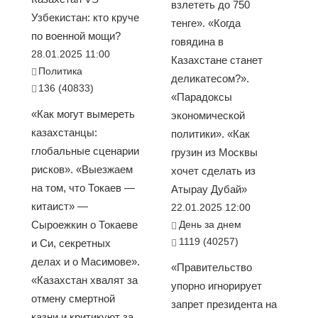
взлететь до 750
Узбекистан: кто круче
тенге». «Когда
по военной мощи?
говядина в
28.01.2025 11:00
Казахстане станет
Политика
деликатесом?».
136 (40833)
«Парадоксы
«Как могут вымереть
экономической
казахстанцы:
политики». «Как
глобальные сценарии
грузин из Москвы
рисков». «Выезжаем
хочет сделать из
на том, что Токаев —
Атырау Дубай»
китаист» —
22.01.2025 12:00
Сыроежкин о Токаеве
День за днем
1119 (40257)
и Си, секретных
делах и о Масимове».
«Правительство
«Казахстан хвалят за
упорно игнорирует
отмену смертной
запрет президента на
казни и критикуют за