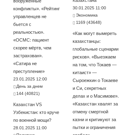
Казахстана
вооруженные
30.01.2025 11:00
конфликты». «Рейтинг
Экономика
управленцев не
1169 (43648)
бьется с
реальностью».
«Как могут вымереть
«ОСМС: пациент
казахстанцы:
скорее мёртв, чем
глобальные сценарии
застрахован».
рисков». «Выезжаем
«Сатира не
на том, что Токаев —
преступление»
китаист» —
23.01.2025 12:00
Сыроежкин о Токаеве
День за днем
и Си, секретных
144 (40821)
делах и о Масимове».
«Казахстан хвалят за
Казахстан VS
отмену смертной
Узбекистан: кто круче
казни и критикуют за
по военной мощи?
пытки и ограничения
28.01.2025 11:00