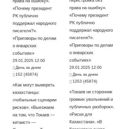
перестройка без
права на ошибку».
права на ошибку».
«Почему президент
«Почему президент
РК публично
РК публично
поддержал народного
поддержал народного
писателя?».
писателя?».
«Приговоры по делам
«Приговоры по делам
о январских
о январских
событиях»
событиях»
29.01.2025 12:00
День за днем
29.01.2025 12:00
152 (45874)
День за днем
1253 (45874)
«Как могут вымереть
«Токаев не сторонник
казахстанцы:
громких увольнений и
глобальные сценарии
публичных разборок».
рисков». «Выезжаем
«Риски для
на том, что Токаев —
Казахстана». «В
китаист» —