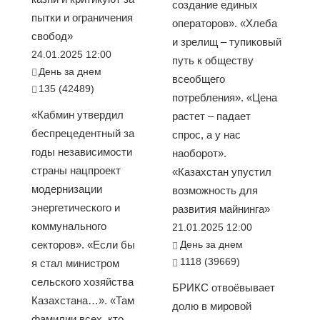
создание единых
пытки и ограничения
операторов». «Хлеба
свобод»
и зрелищ – тупиковый
24.01.2025 12:00
путь к обществу
День за днем
всеобщего
135 (42489)
потребления». «Цена
«Кабмин утвердил
растет – падает
беспрецедентный за
спрос, а у нас
годы независимости
наоборот».
страны нацпроект
«Казахстан упустил
модернизации
возможность для
энергетического и
развития майнинга»
коммунального
21.01.2025 12:00
секторов». «Если бы
День за днем
1118 (39669)
я стал министром
сельского хозяйства
БРИКС отвоёвывает
Казахстана…». «Там
долю в мировой
фамилии всех, кто