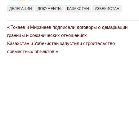
ДЕЛЕГАЦИИ
ДОКУМЕНТЫ
КАЗАХСТАН
УЗБЕКИСТАН
Previous
Токаев и Мирзиеев подписали договоры о демаркации
Навигация
Post:
границы и союзнических отношениях
по
Next
Казахстан и Узбекистан запустили строительство
Post:
совместных объектов
записям