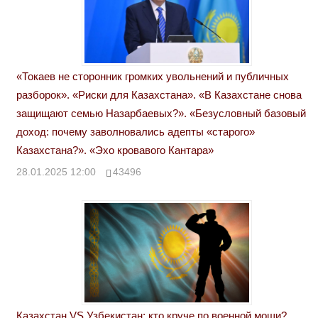
«Токаев не сторонник громких увольнений и публичных
разборок». «Риски для Казахстана». «В Казахстане снова
защищают семью Назарбаевых?». «Безусловный базовый
доход: почему заволновались адепты «старого»
Казахстана?». «Эхо кровавого Кантара»
28.01.2025 12:00
43496
Казахстан VS Узбекистан: кто круче по военной мощи?