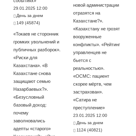
событиях»
новой администрации
29.01.2025 12:00
отразятся на
День за днем
Казахстане?».
149 (45874)
«Казахстану не грозят
«Токаев не сторонник
вооруженные
громких увольнений и
конфликты». «Рейтинг
публичных разборок».
управленцев не
«Риски для
бьется с
Казахстана». «В
реальностью».
Казахстане снова
«ОСМС: пациент
защищают семью
скорее мёртв, чем
Назарбаевых?».
застрахован».
«Безусловный
«Сатира не
базовый доход:
преступление»
почему
23.01.2025 12:00
заволновались
День за днем
адепты «старого»
1124 (40821)