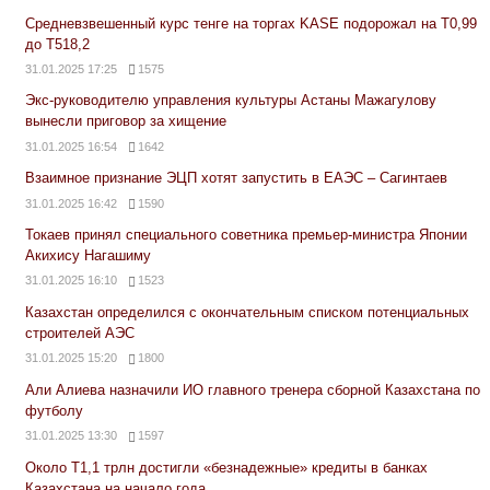
Средневзвешенный курс тенге на торгах KASE подорожал на Т0,99
до Т518,2
31.01.2025 17:25
1575
Экс-руководителю управления культуры Астаны Мажагулову
вынесли приговор за хищение
31.01.2025 16:54
1642
Взаимное признание ЭЦП хотят запустить в ЕАЭС – Сагинтаев
31.01.2025 16:42
1590
Токаев принял специального советника премьер-министра Японии
Акихису Нагашиму
31.01.2025 16:10
1523
Казахстан определился с окончательным списком потенциальных
строителей АЭС
31.01.2025 15:20
1800
Али Алиева назначили ИО главного тренера сборной Казахстана по
футболу
31.01.2025 13:30
1597
Около Т1,1 трлн достигли «безнадежные» кредиты в банках
Казахстана на начало года