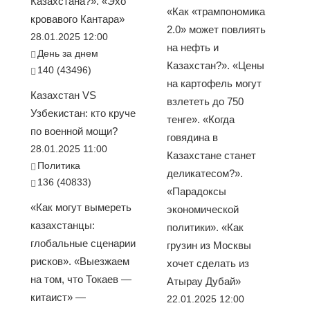
Казахстана?». «Эхо
«Как «трампономика
кровавого Кантара»
2.0» может повлиять
28.01.2025 12:00
на нефть и
День за днем
Казахстан?». «Цены
140 (43496)
на картофель могут
Казахстан VS
взлететь до 750
Узбекистан: кто круче
тенге». «Когда
по военной мощи?
говядина в
28.01.2025 11:00
Казахстане станет
Политика
деликатесом?».
136 (40833)
«Парадоксы
«Как могут вымереть
экономической
казахстанцы:
политики». «Как
глобальные сценарии
грузин из Москвы
рисков». «Выезжаем
хочет сделать из
на том, что Токаев —
Атырау Дубай»
китаист» —
22.01.2025 12:00