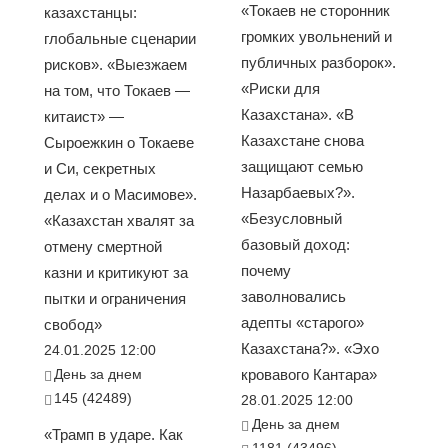
«Токаев не сторонник
казахстанцы:
громких увольнений и
глобальные сценарии
публичных разборок».
рисков». «Выезжаем
«Риски для
на том, что Токаев —
Казахстана». «В
китаист» —
Казахстане снова
Сыроежкин о Токаеве
защищают семью
и Си, секретных
Назарбаевых?».
делах и о Масимове».
«Безусловный
«Казахстан хвалят за
базовый доход:
отмену смертной
почему
казни и критикуют за
заволновались
пытки и ограничения
адепты «старого»
свобод»
Казахстана?». «Эхо
24.01.2025 12:00
День за днем
кровавого Кантара»
145 (42489)
28.01.2025 12:00
День за днем
«Трамп в ударе. Как
1181 (43496)