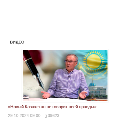
ВИДЕО
«Новый Казахстан не говорит всей правды»
Лон
ми
29.10.2024 09:00
39623
28.