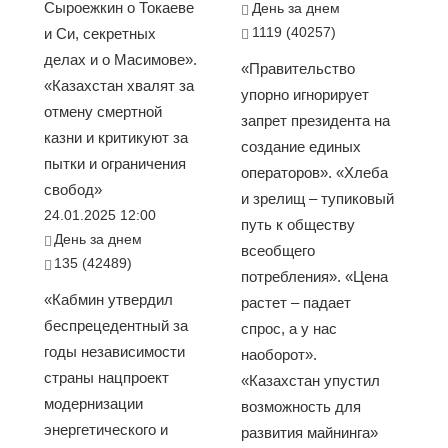
Сыроежкин о Токаеве
День за днем
1119 (40257)
и Си, секретных
делах и о Масимове».
«Правительство
«Казахстан хвалят за
упорно игнорирует
отмену смертной
запрет президента на
казни и критикуют за
создание единых
пытки и ограничения
операторов». «Хлеба
свобод»
и зрелищ – тупиковый
24.01.2025 12:00
путь к обществу
День за днем
всеобщего
135 (42489)
потребления». «Цена
«Кабмин утвердил
растет – падает
беспрецедентный за
спрос, а у нас
годы независимости
наоборот».
страны нацпроект
«Казахстан упустил
модернизации
возможность для
энергетического и
развития майнинга»