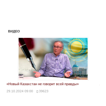
ВИДЕО
«Новый Казахстан не говорит всей правды»
Лон
ми
29.10.2024 09:00
39623
28.