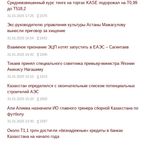
Средневзвешенный курс тенге на торгах KASE подорожал на Т0,99
до Т518,2
31.01.2025 17:25
1575
Экс-руководителю управления культуры Астаны Мажагулову
вынесли приговор за хищение
31.01.2025 16:54
1642
Взаимное признание ЭЦП хотят запустить в ЕАЭС – Сагинтаев
31.01.2025 16:42
1590
Токаев принял специального советника премьер-министра Японии
Акихису Нагашиму
31.01.2025 16:10
1523
Казахстан определился с окончательным списком потенциальных
строителей АЭС
31.01.2025 15:20
1800
Али Алиева назначили ИО главного тренера сборной Казахстана по
футболу
31.01.2025 13:30
1597
Около Т1,1 трлн достигли «безнадежные» кредиты в банках
Казахстана на начало года