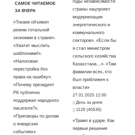
годы независимости
САМОЕ ЧИТАЕМОЕ
страны нацпроект
ЗА ВЧЕРА
модернизации
«Токаев объявил
энергетического и
режим тотальной
коммунального
экономии в стране».
секторов». «Если бы
«Хватит мыслить
я стал министром
шаблонами!».
сельского хозяйства
«Налоговая
Казахстана…». «Там
перестройка без
фамилии всех, кто
права на ошибку».
был приближен к
«Почему президент
власти»
РК публично
27.01.2025 12:00
поддержал народного
День за днем
писателя?».
1128 (40536)
«Приговоры по делам
«Трамп в ударе. Как
о январских
первые решения
событиях»