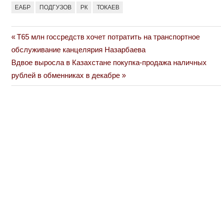
ЕАБР
ПОДГУЗОВ
РК
ТОКАЕВ
Previous
Т65 млн госсредств хочет потратить на транспортное
Навигация
Post:
обслуживание канцелярия Назарбаева
по
Next
Вдвое выросла в Казахстане покупка-продажа наличных
Post:
рублей в обменниках в декабре
записям