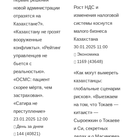
Рост НДС и
новой администрации
изменения налоговой
отразятся на
системы коснутся
Казахстане?».
малого бизнеса
«Казахстану не грозят
Казахстана
вооруженные
30.01.2025 11:00
конфликты». «Рейтинг
Экономика
управленцев не
1169 (43648)
бьется с
реальностью».
«Как могут вымереть
«ОСМС: пациент
казахстанцы:
скорее мёртв, чем
глобальные сценарии
застрахован».
рисков». «Выезжаем
«Сатира не
на том, что Токаев —
преступление»
китаист» —
23.01.2025 12:00
Сыроежкин о Токаеве
День за днем
и Си, секретных
144 (40821)
делах и о Масимове».