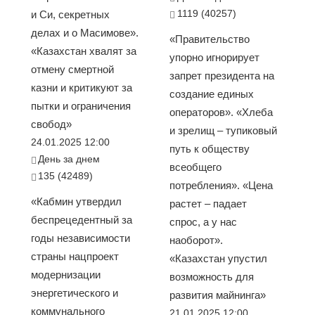
1119 (40257)
и Си, секретных
делах и о Масимове».
«Правительство
«Казахстан хвалят за
упорно игнорирует
отмену смертной
запрет президента на
казни и критикуют за
создание единых
пытки и ограничения
операторов». «Хлеба
свобод»
и зрелищ – тупиковый
24.01.2025 12:00
путь к обществу
День за днем
всеобщего
135 (42489)
потребления». «Цена
«Кабмин утвердил
растет – падает
беспрецедентный за
спрос, а у нас
годы независимости
наоборот».
страны нацпроект
«Казахстан упустил
модернизации
возможность для
энергетического и
развития майнинга»
коммунального
21.01.2025 12:00