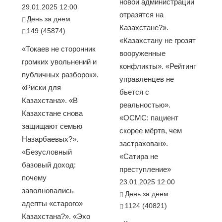
новой администрации
29.01.2025 12:00
отразятся на
День за днем
Казахстане?».
149 (45874)
«Казахстану не грозят
«Токаев не сторонник
вооруженные
громких увольнений и
конфликты». «Рейтинг
публичных разборок».
управленцев не
«Риски для
бьется с
Казахстана». «В
реальностью».
Казахстане снова
«ОСМС: пациент
защищают семью
скорее мёртв, чем
Назарбаевых?».
застрахован».
«Безусловный
«Сатира не
базовый доход:
преступление»
почему
23.01.2025 12:00
заволновались
День за днем
адепты «старого»
1124 (40821)
Казахстана?». «Эхо