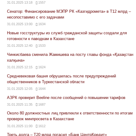
31.01.2025 13:18
1557
Сенатор: Финансирование МЭПР РК «Казгидромета» в Т12 млрд –
несопоставимо с его задачами
31.01.2025 13:00
1634
Новые госструктуры из служб гражданской защиты создали для
готовности к паводкам в Казахстане
31.01.2025 12:40
1533
Чинкисбаева сменила Жамишева на посту главы фонда «Қазақстан
халқына»
31.01.2025 12:15
1624
Средневековая башня обрушилась после предупреждений
общественников в Туркестанской области
31.01.2025 12:05
1644
АЗРК проверит Beeline после сообщений о повышении тарифов
31.01.2025 11:35
1687
Около 80 должностных лиц привлекли к ответственности по итогам
проверок минпросвета в Казахстане
31.01.2025 11:00
1612
Треть долга – Т20 млрд погасил «Банк ЦентрКредит»