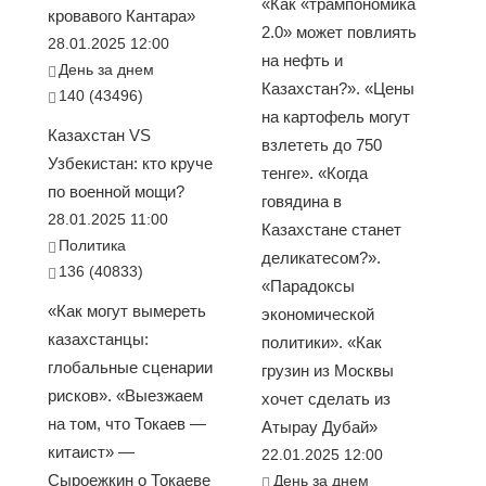
«Как «трампономика
кровавого Кантара»
2.0» может повлиять
28.01.2025 12:00
на нефть и
День за днем
Казахстан?». «Цены
140 (43496)
на картофель могут
Казахстан VS
взлететь до 750
Узбекистан: кто круче
тенге». «Когда
по военной мощи?
говядина в
28.01.2025 11:00
Казахстане станет
Политика
деликатесом?».
136 (40833)
«Парадоксы
«Как могут вымереть
экономической
казахстанцы:
политики». «Как
глобальные сценарии
грузин из Москвы
рисков». «Выезжаем
хочет сделать из
на том, что Токаев —
Атырау Дубай»
китаист» —
22.01.2025 12:00
Сыроежкин о Токаеве
День за днем