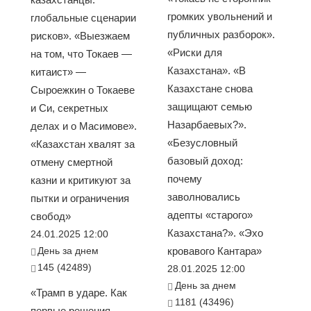
громких увольнений и
глобальные сценарии
публичных разборок».
рисков». «Выезжаем
«Риски для
на том, что Токаев —
Казахстана». «В
китаист» —
Казахстане снова
Сыроежкин о Токаеве
защищают семью
и Си, секретных
Назарбаевых?».
делах и о Масимове».
«Безусловный
«Казахстан хвалят за
базовый доход:
отмену смертной
почему
казни и критикуют за
заволновались
пытки и ограничения
адепты «старого»
свобод»
Казахстана?». «Эхо
24.01.2025 12:00
День за днем
кровавого Кантара»
145 (42489)
28.01.2025 12:00
День за днем
«Трамп в ударе. Как
1181 (43496)
первые решения