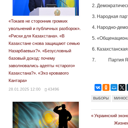
Демократическ
Народная парт
«Токаев не сторонник громких
Народно-демок
увольнений и публичных разборок».
«Риски для Казахстана». «В
«Общенациона
Казахстане снова защищают семью
Казахстанская
Назарбаевых?». «Безусловный
базовый доход: почему
Партия Res
заволновались адепты «старого»
Казахстана?». «Эхо кровавого
Кантара»
28.01.2025 12:00
43496
ВЫБОРЫ
МИНЮС
Previous
Украинский экон
Навигация
Post:
Next
Жизнен