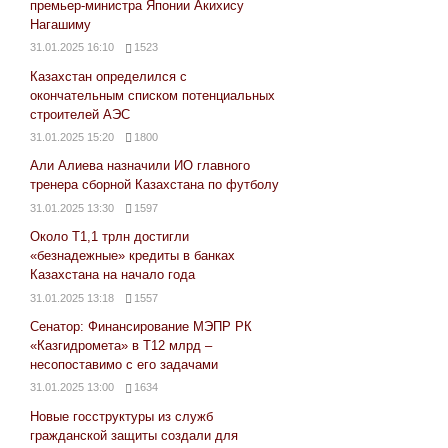
премьер-министра Японии Акихису
Нагашиму
31.01.2025 16:10
1523
Казахстан определился с
окончательным списком потенциальных
строителей АЭС
31.01.2025 15:20
1800
Али Алиева назначили ИО главного
тренера сборной Казахстана по футболу
31.01.2025 13:30
1597
Около Т1,1 трлн достигли
«безнадежные» кредиты в банках
Казахстана на начало года
31.01.2025 13:18
1557
Сенатор: Финансирование МЭПР РК
«Казгидромета» в Т12 млрд –
несопоставимо с его задачами
31.01.2025 13:00
1634
Новые госструктуры из служб
гражданской защиты создали для