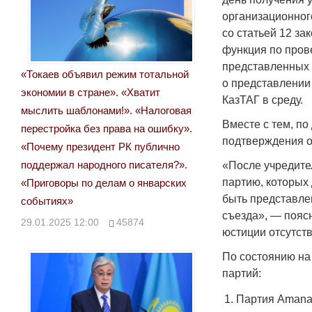
организационног
со статьей 12 з
функция по пров
представленных 
«Токаев объявил режим тотальной
о представлении
экономии в стране». «Хватит
КазТАГ в среду.
мыслить шаблонами!». «Налоговая
Вместе с тем, по
перестройка без права на ошибку».
подтверждения о
«Почему президент РК публично
поддержал народного писателя?».
«После учредите
партию, которых
«Приговоры по делам о январских
быть представле
событиях»
съезда», — пояс
29.01.2025 12:00
45874
юстиции отсутств
По состоянию на
партий:
Партия Amana