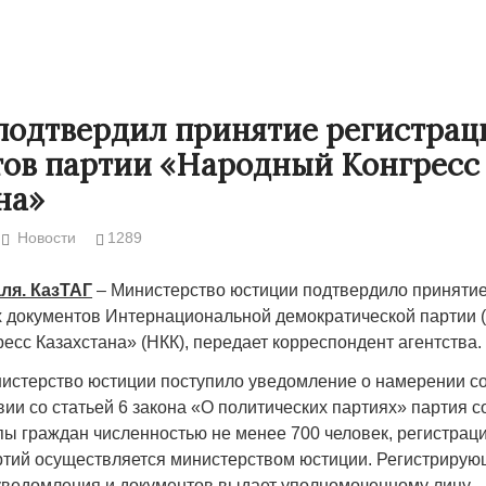
подтвердил принятие регистра
ов партии «Народный Конгресс
на»
Новости
1289
ля. КазТАГ
– Министерство юстиции подтвердило приняти
 документов Интернациональной демократической партии 
Народ выбрал свет
Странная заб
есс Казахстана» (НКК), передает корреспондент агентства.
Дарига не ждё
17.10.2024 17:00
29972
нистерство юстиции поступило уведомление о намерении с
Авиакомпании
вии со статьей 6 закона «О политических партиях» партия с
мошенниками
пы граждан численностью не менее 700 человек, регистрац
ртий осуществляется министерством юстиции. Регистрирую
30.10.2024 14:
уведомления и документов выдает уполномоченному лицу