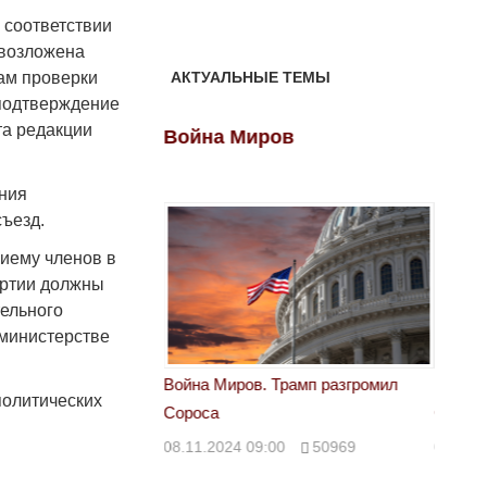
 соответствии
 возложена
гам проверки
АКТУАЛЬНЫЕ ТЕМЫ
 подтверждение
та редакции
ов
Война Миров
Войн
ения
ъезд.
риему членов в
артии должны
тельного
 министерстве
 Трамп разгромил
Война Миров. Трамп разгромил
Война 
политических
Сороса
Сорос
00
50969
08.11.2024 09:00
50969
08.11.