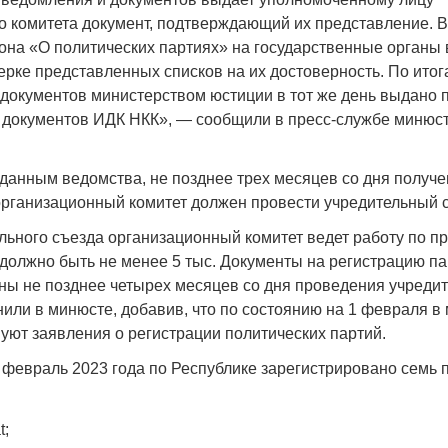
о комитета документ, подтверждающий их представление. В
акона «О политических партиях» на государственные органы
ерке представленных списков на их достоверность. По ито
документов министерством юстиции в тот же день выдано
 документов ИДК НКК», — сообщили в пресс-службе минюс
Война Мир
 данным ведомства, не позднее трех месяцев со дня получ
рганизационный комитет должен провести учредительный с
льного съезда организационный комитет ведет работу по п
 должно быть не менее 5 тыс. Документы на регистрацию п
ны не позднее четырех месяцев со дня проведения учреди
нили в минюсте, добавив, что по состоянию на 1 февраля в
уют заявления о регистрации политических партий.
Война Миров.
 февраль 2023 года по Республике зарегистрировано семь 
Сороса
08.11.2024 09:
t;