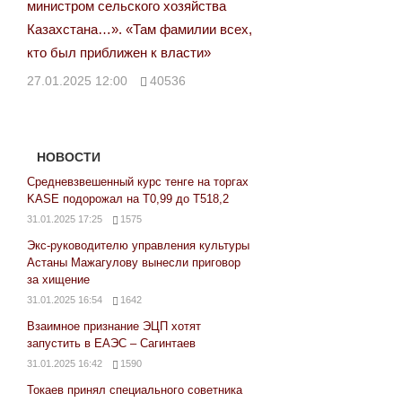
министром сельского хозяйства
Казахстана…». «Там фамилии всех,
кто был приближен к власти»
27.01.2025 12:00
40536
НОВОСТИ
Средневзвешенный курс тенге на торгах
KASE подорожал на Т0,99 до Т518,2
31.01.2025 17:25
1575
Экс-руководителю управления культуры
Астаны Мажагулову вынесли приговор
за хищение
31.01.2025 16:54
1642
Взаимное признание ЭЦП хотят
запустить в ЕАЭС – Сагинтаев
31.01.2025 16:42
1590
Токаев принял специального советника