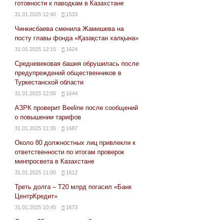
готовности к паводкам в Казахстане
31.01.2025 12:40
1533
Чинкисбаева сменила Жамишева на
посту главы фонда «Қазақстан халқына»
31.01.2025 12:15
1624
Средневековая башня обрушилась после
предупреждений общественников в
Туркестанской области
31.01.2025 12:05
1644
АЗРК проверит Beeline после сообщений
о повышении тарифов
31.01.2025 11:35
1687
Около 80 должностных лиц привлекли к
ответственности по итогам проверок
минпросвета в Казахстане
31.01.2025 11:00
1612
Треть долга – Т20 млрд погасил «Банк
ЦентрКредит»
31.01.2025 10:45
1673