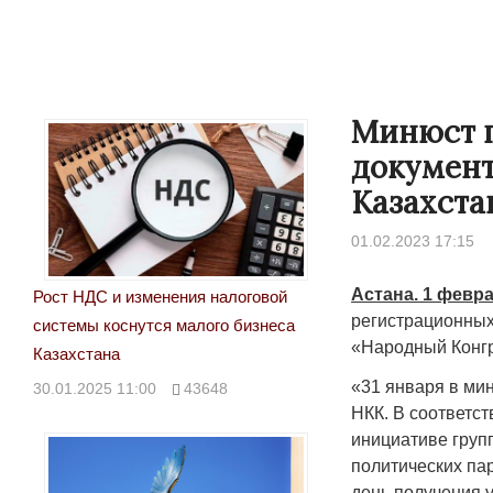
Минюст 
документ
Казахста
01.02.2023 17:15
Астана. 1 февра
Рост НДС и изменения налоговой
регистрационных
системы коснутся малого бизнеса
«Народный Конгр
Казахстана
«31 января в ми
30.01.2025 11:00
43648
НКК. В соответст
инициативе груп
политических па
день получения 