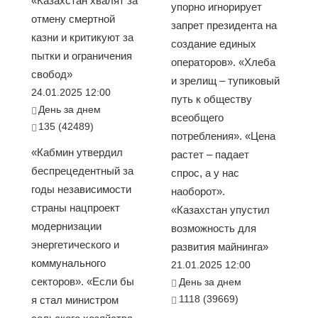
«Казахстан хвалят за
упорно игнорирует
отмену смертной
запрет президента на
казни и критикуют за
создание единых
пытки и ограничения
операторов». «Хлеба
свобод»
и зрелищ – тупиковый
24.01.2025 12:00
путь к обществу
День за днем
всеобщего
135 (42489)
потребления». «Цена
«Кабмин утвердил
растет – падает
беспрецедентный за
спрос, а у нас
годы независимости
наоборот».
страны нацпроект
«Казахстан упустил
модернизации
возможность для
энергетического и
развития майнинга»
коммунального
21.01.2025 12:00
секторов». «Если бы
День за днем
1118 (39669)
я стал министром