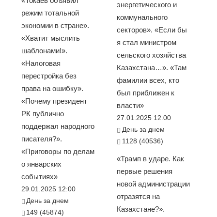
«Токаев объявил
энергетического и
режим тотальной
коммунального
экономии в стране».
секторов». «Если бы
«Хватит мыслить
я стал министром
шаблонами!».
сельского хозяйства
«Налоговая
Казахстана…». «Там
перестройка без
фамилии всех, кто
права на ошибку».
был приближен к
«Почему президент
власти»
РК публично
27.01.2025 12:00
поддержал народного
День за днем
писателя?».
1128 (40536)
«Приговоры по делам
«Трамп в ударе. Как
о январских
первые решения
событиях»
новой администрации
29.01.2025 12:00
отразятся на
День за днем
Казахстане?».
149 (45874)