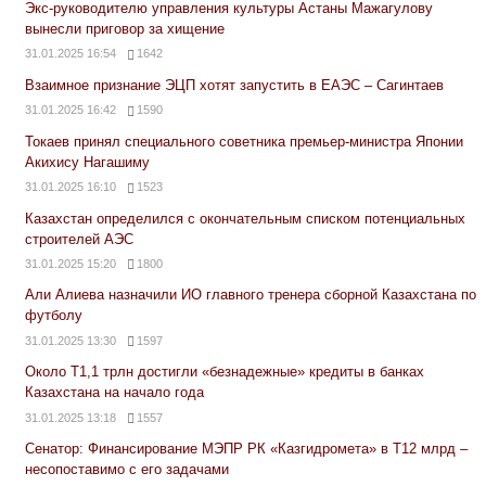
Экс-руководителю управления культуры Астаны Мажагулову
вынесли приговор за хищение
31.01.2025 16:54
1642
Взаимное признание ЭЦП хотят запустить в ЕАЭС – Сагинтаев
31.01.2025 16:42
1590
Токаев принял специального советника премьер-министра Японии
Акихису Нагашиму
31.01.2025 16:10
1523
Казахстан определился с окончательным списком потенциальных
строителей АЭС
31.01.2025 15:20
1800
Али Алиева назначили ИО главного тренера сборной Казахстана по
футболу
31.01.2025 13:30
1597
Около Т1,1 трлн достигли «безнадежные» кредиты в банках
Казахстана на начало года
31.01.2025 13:18
1557
Сенатор: Финансирование МЭПР РК «Казгидромета» в Т12 млрд –
несопоставимо с его задачами