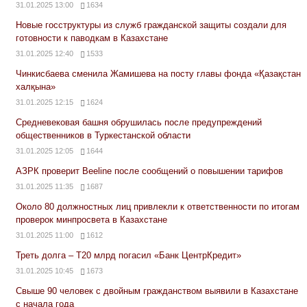
31.01.2025 13:00
1634
Новые госструктуры из служб гражданской защиты создали для
готовности к паводкам в Казахстане
31.01.2025 12:40
1533
Чинкисбаева сменила Жамишева на посту главы фонда «Қазақстан
халқына»
31.01.2025 12:15
1624
Средневековая башня обрушилась после предупреждений
общественников в Туркестанской области
31.01.2025 12:05
1644
АЗРК проверит Beeline после сообщений о повышении тарифов
31.01.2025 11:35
1687
Около 80 должностных лиц привлекли к ответственности по итогам
проверок минпросвета в Казахстане
31.01.2025 11:00
1612
Треть долга – Т20 млрд погасил «Банк ЦентрКредит»
31.01.2025 10:45
1673
Свыше 90 человек с двойным гражданством выявили в Казахстане
с начала года