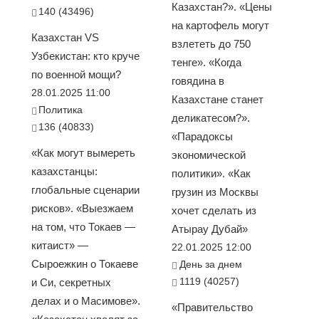
Казахстан?». «Цены
140 (43496)
на картофель могут
Казахстан VS
взлететь до 750
Узбекистан: кто круче
тенге». «Когда
по военной мощи?
говядина в
28.01.2025 11:00
Казахстане станет
Политика
деликатесом?».
136 (40833)
«Парадоксы
«Как могут вымереть
экономической
казахстанцы:
политики». «Как
глобальные сценарии
грузин из Москвы
рисков». «Выезжаем
хочет сделать из
на том, что Токаев —
Атырау Дубай»
китаист» —
22.01.2025 12:00
Сыроежкин о Токаеве
День за днем
1119 (40257)
и Си, секретных
делах и о Масимове».
«Правительство