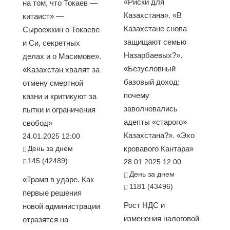
«Риски для
на том, что Токаев —
Казахстана». «В
китаист» —
Казахстане снова
Сыроежкин о Токаеве
защищают семью
и Си, секретных
Назарбаевых?».
делах и о Масимове».
«Безусловный
«Казахстан хвалят за
базовый доход:
отмену смертной
почему
казни и критикуют за
заволновались
пытки и ограничения
адепты «старого»
свобод»
Казахстана?». «Эхо
24.01.2025 12:00
День за днем
кровавого Кантара»
145 (42489)
28.01.2025 12:00
День за днем
«Трамп в ударе. Как
1181 (43496)
первые решения
Рост НДС и
новой администрации
изменения налоговой
отразятся на