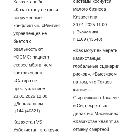
системы коснутся
Казахстане?».
малого бизнеса
«Казахстану не грозят
Казахстана
вооруженные
30.01.2025 11:00
конфликты». «Рейтинг
Экономика
управленцев не
1169 (43648)
бьется с
реальностью».
«Как могут вымереть
«ОСМС: пациент
казахстанцы:
скорее мёртв, чем
глобальные сценарии
застрахован».
рисков». «Выезжаем
«Сатира не
на том, что Токаев —
преступление»
китаист» —
23.01.2025 12:00
Сыроежкин о Токаеве
День за днем
и Си, секретных
144 (40821)
делах и о Масимове».
«Казахстан хвалят за
Казахстан VS
отмену смертной
Узбекистан: кто круче