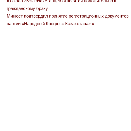
Previous
Около 25% казахстанцев относятся положительно к
Навигация
Post:
гражданскому браку
по
Next
Минюст подтвердил принятие регистрационных документов
Post:
партии «Народный Конгресс Казахстана»
записям