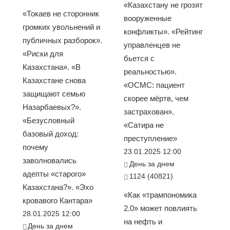
«Казахстану не грозят
«Токаев не сторонник
вооруженные
громких увольнений и
конфликты». «Рейтинг
публичных разборок».
управленцев не
«Риски для
бьется с
Казахстана». «В
реальностью».
Казахстане снова
«ОСМС: пациент
защищают семью
скорее мёртв, чем
Назарбаевых?».
застрахован».
«Безусловный
«Сатира не
базовый доход:
преступление»
почему
23.01.2025 12:00
заволновались
День за днем
адепты «старого»
1124 (40821)
Казахстана?». «Эхо
«Как «трампономика
кровавого Кантара»
2.0» может повлиять
28.01.2025 12:00
на нефть и
День за днем