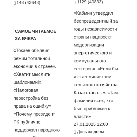
1129 (40833)
143 (43648)
«Кабмин утвердил
беспрецедентный за
годы независимости
САМОЕ ЧИТАЕМОЕ
страны нацпроект
ЗА ВЧЕРА
модернизации
«Токаев объявил
энергетического и
режим тотальной
коммунального
экономии в стране».
секторов». «Если бы
«Хватит мыслить
я стал министром
шаблонами!».
сельского хозяйства
«Налоговая
Казахстана…». «Там
перестройка без
фамилии всех, кто
права на ошибку».
был приближен к
«Почему президент
власти»
РК публично
27.01.2025 12:00
поддержал народного
День за днем