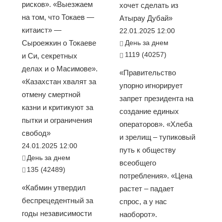
рисков». «Выезжаем
хочет сделать из
на том, что Токаев —
Атырау Дубай»
китаист» —
22.01.2025 12:00
Сыроежкин о Токаеве
День за днем
1119 (40257)
и Си, секретных
делах и о Масимове».
«Правительство
«Казахстан хвалят за
упорно игнорирует
отмену смертной
запрет президента на
казни и критикуют за
создание единых
пытки и ограничения
операторов». «Хлеба
свобод»
и зрелищ – тупиковый
24.01.2025 12:00
путь к обществу
День за днем
всеобщего
135 (42489)
потребления». «Цена
«Кабмин утвердил
растет – падает
беспрецедентный за
спрос, а у нас
годы независимости
наоборот».