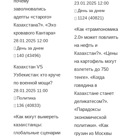
почему
23.01.2025 12:00
заволновались
День за днем
адепты «старого»
1124 (40821)
Казахстана?». «Эхо
«Как «трампономика
кровавого Кантара»
2.0» может повлиять
28.01.2025 12:00
на нефть и
День за днем
Казахстан?». «Цены
140 (43496)
на картофель могут
Казахстан VS
взлететь до 750
Узбекистан: кто круче
тенге». «Когда
по военной мощи?
говядина в
28.01.2025 11:00
Казахстане станет
Политика
деликатесом?».
136 (40833)
«Парадоксы
«Как могут вымереть
экономической
казахстанцы:
политики». «Как
глобальные сценарии
грузин из Москвы