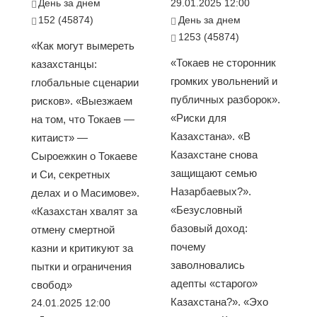
День за днем
29.01.2025 12:00
152 (45874)
День за днем
1253 (45874)
«Как могут вымереть
«Токаев не сторонник
казахстанцы:
громких увольнений и
глобальные сценарии
публичных разборок».
рисков». «Выезжаем
«Риски для
на том, что Токаев —
Казахстана». «В
китаист» —
Казахстане снова
Сыроежкин о Токаеве
защищают семью
и Си, секретных
Назарбаевых?».
делах и о Масимове».
«Безусловный
«Казахстан хвалят за
базовый доход:
отмену смертной
почему
казни и критикуют за
заволновались
пытки и ограничения
адепты «старого»
свобод»
Казахстана?». «Эхо
24.01.2025 12:00