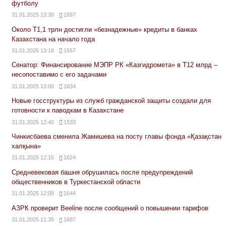
футболу
31.01.2025 13:30
1597
Около Т1,1 трлн достигли «безнадежные» кредиты в банках
Казахстана на начало года
31.01.2025 13:18
1557
Сенатор: Финансирование МЭПР РК «Казгидромета» в Т12 млрд –
несопоставимо с его задачами
31.01.2025 13:00
1634
Новые госструктуры из служб гражданской защиты создали для
готовности к паводкам в Казахстане
31.01.2025 12:40
1533
Чинкисбаева сменила Жамишева на посту главы фонда «Қазақстан
халқына»
31.01.2025 12:15
1624
Средневековая башня обрушилась после предупреждений
общественников в Туркестанской области
31.01.2025 12:05
1644
АЗРК проверит Beeline после сообщений о повышении тарифов
31.01.2025 11:35
1687