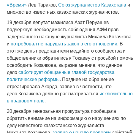
«Время»
Лев Тараков,
Союз журналистов Казахстана
и
множество известных казахстанских журналистов.
19 декабря депутат мажилиса Азат Перуашев
подчеркнул необходимость соблюдения АФМ прав
задержанного накануне журналиста Михаила Козачкова
и
потребовал не нарушать закон в его отношении
. В
этот же день представители медийного сообщества и
общественники обратились к Токаеву с просьбой помочь
освободить Козачкова, выразив мнение, что данное
дело
саботирует обещанные главой государства
политические реформы
. Позднее на обращение
отреагировала Акорда, заявив в частности, что
дело Козачкова должно рассматриваться
исключительно
в правовом поле
.
20 декабря генеральная прокуратура пообещала
обратить внимание на информацию о нарушениях по
делу известного казахстанского журналиста
Михаила Козачкова,
заявив о начале проверки
действий