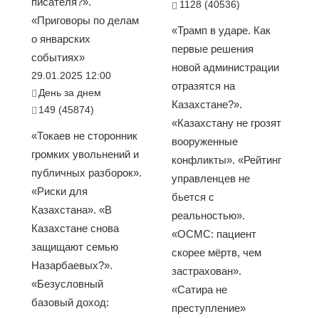
писателя?».
1128 (40536)
«Приговоры по делам
«Трамп в ударе. Как
о январских
первые решения
событиях»
новой администрации
29.01.2025 12:00
отразятся на
День за днем
Казахстане?».
149 (45874)
«Казахстану не грозят
«Токаев не сторонник
вооруженные
громких увольнений и
конфликты». «Рейтинг
публичных разборок».
управленцев не
«Риски для
бьется с
Казахстана». «В
реальностью».
Казахстане снова
«ОСМС: пациент
защищают семью
скорее мёртв, чем
Назарбаевых?».
застрахован».
«Безусловный
«Сатира не
базовый доход:
преступление»