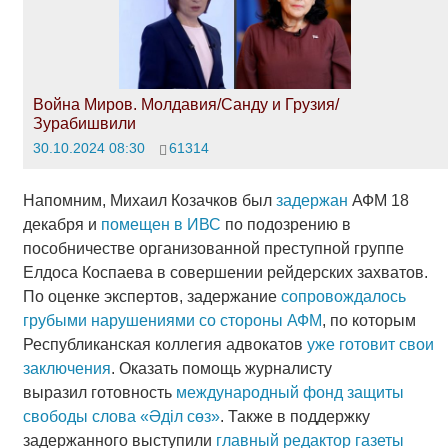
Война Миров. Молдавия/Санду и Грузия/
Зурабишвили
30.10.2024 08:30
61314
Напомним, Михаил Козачков был
задержан
АФМ 18
декабря и
помещен в ИВС
по подозрению в
пособничестве организованной преступной группе
Елдоса Коспаева в совершении рейдерских захватов.
По оценке экспертов, задержание
сопровождалось
грубыми нарушениями со стороны АФМ
, по которым
Республиканская коллегия адвокатов
уже готовит свои
заключения
. Оказать помощь журналисту
выразил готовность
международн
ый фонд защиты
свободы слова «Әділ сөз»
. Также в поддержку
задержанного выступили
главный редактор газеты