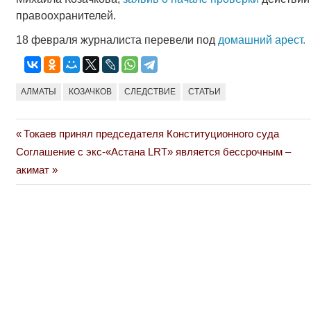
правоохранителей.
18 февраля журналиста перевели под
домашний арест.
АЛМАТЫ
КОЗАЧКОВ
СЛЕДСТВИЕ
СТАТЬИ
Previous
Токаев принял председателя Конституционного суда
Навигация
Next
Post:
Соглашение с экс-«Астана LRT» является бессрочным –
по
Post:
акимат
записям