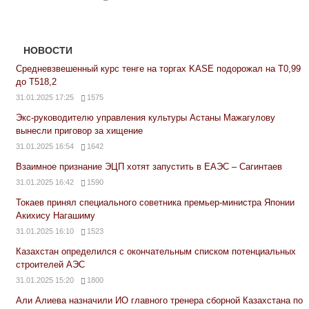
НОВОСТИ
Средневзвешенный курс тенге на торгах KASE подорожал на Т0,99
до Т518,2
31.01.2025 17:25
1575
Экс-руководителю управления культуры Астаны Мажагулову
вынесли приговор за хищение
31.01.2025 16:54
1642
Взаимное признание ЭЦП хотят запустить в ЕАЭС – Сагинтаев
31.01.2025 16:42
1590
Токаев принял специального советника премьер-министра Японии
Акихису Нагашиму
31.01.2025 16:10
1523
Казахстан определился с окончательным списком потенциальных
строителей АЭС
31.01.2025 15:20
1800
Али Алиева назначили ИО главного тренера сборной Казахстана по