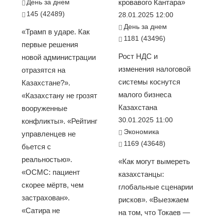
День за днем
кровавого Кантара»
145 (42489)
28.01.2025 12:00
День за днем
«Трамп в ударе. Как
1181 (43496)
первые решения
Рост НДС и
новой администрации
изменения налоговой
отразятся на
системы коснутся
Казахстане?».
малого бизнеса
«Казахстану не грозят
Казахстана
вооруженные
30.01.2025 11:00
конфликты». «Рейтинг
Экономика
управленцев не
1169 (43648)
бьется с
реальностью».
«Как могут вымереть
«ОСМС: пациент
казахстанцы:
скорее мёртв, чем
глобальные сценарии
застрахован».
рисков». «Выезжаем
«Сатира не
на том, что Токаев —