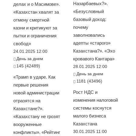
Назарбаевых?».
делах и о Масимове».
«Безусловный
«Казахстан хвалят за
базовый доход:
отмену смертной
почему
казни и критикуют за
заволновались
пытки и ограничения
адепты «старого»
свобод»
Казахстана?». «Эхо
24.01.2025 12:00
День за днем
кровавого Кантара»
145 (42489)
28.01.2025 12:00
День за днем
«Трамп в ударе. Как
1181 (43496)
первые решения
Рост НДС и
новой администрации
изменения налоговой
отразятся на
системы коснутся
Казахстане?».
малого бизнеса
«Казахстану не грозят
Казахстана
вооруженные
30.01.2025 11:00
конфликты». «Рейтинг