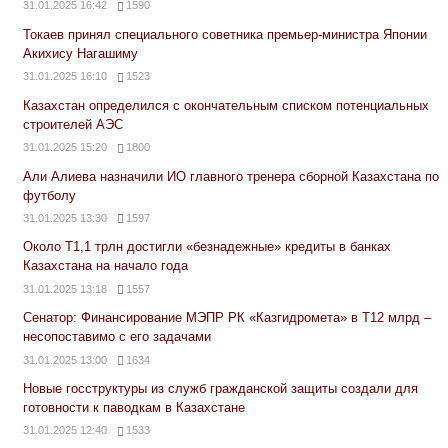
31.01.2025 16:42
1590
Токаев принял специального советника премьер-министра Японии
Акихису Нагашиму
31.01.2025 16:10
1523
Казахстан определился с окончательным списком потенциальных
строителей АЭС
31.01.2025 15:20
1800
Али Алиева назначили ИО главного тренера сборной Казахстана по
футболу
31.01.2025 13:30
1597
Около Т1,1 трлн достигли «безнадежные» кредиты в банках
Казахстана на начало года
31.01.2025 13:18
1557
Сенатор: Финансирование МЭПР РК «Казгидромета» в Т12 млрд –
несопоставимо с его задачами
31.01.2025 13:00
1634
Новые госструктуры из служб гражданской защиты создали для
готовности к паводкам в Казахстане
31.01.2025 12:40
1533