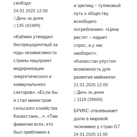
свобод»
и зрелищ – тупиковый
24.01.2025 12:00
путь к обществу
День за днем
всеобщего
135 (42489)
потребления». «Цена
«Кабмин утвердил
растет – падает
беспрецедентный за
спрос, а у нас
годы независимости
наоборот».
страны нацпроект
«Казахстан упустил
модернизации
возможность для
энергетического и
развития майнинга»
коммунального
21.01.2025 12:00
секторов». «Если бы
День за днем
1118 (39669)
я стал министром
сельского хозяйства
БРИКС отвоёвывает
Казахстана…». «Там
долю в мировой
фамилии всех, кто
экономике у стран G7
был приближен к
24.01.2025 11:00