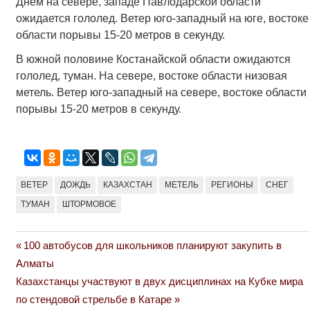
Днем на севере, западе Павлодарской области
ожидается гололед. Ветер юго-западный на юге, востоке
области порывы 15-20 метров в секунду.
В южной половине Костанайской области ожидаются
гололед, туман. На севере, востоке области низовая
метель. Ветер юго-западный на севере, востоке области
порывы 15-20 метров в секунду.
ВЕТЕР
ДОЖДЬ
КАЗАХСТАН
МЕТЕЛЬ
РЕГИОНЫ
СНЕГ
ТУМАН
ШТОРМОВОЕ
Previous
100 автобусов для школьников планируют закупить в
Навигация
Post:
Алматы
по
Next
Казахстанцы участвуют в двух дисциплинах на Кубке мира
Post:
по стендовой стрельбе в Катаре
записям