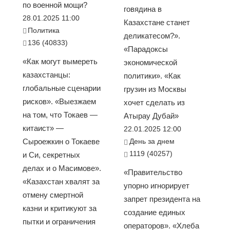
по военной мощи?
говядина в
28.01.2025 11:00
Казахстане станет
Политика
деликатесом?».
136 (40833)
«Парадоксы
«Как могут вымереть
экономической
казахстанцы:
политики». «Как
глобальные сценарии
грузин из Москвы
рисков». «Выезжаем
хочет сделать из
на том, что Токаев —
Атырау Дубай»
китаист» —
22.01.2025 12:00
Сыроежкин о Токаеве
День за днем
1119 (40257)
и Си, секретных
делах и о Масимове».
«Правительство
«Казахстан хвалят за
упорно игнорирует
отмену смертной
запрет президента на
казни и критикуют за
создание единых
пытки и ограничения
операторов». «Хлеба