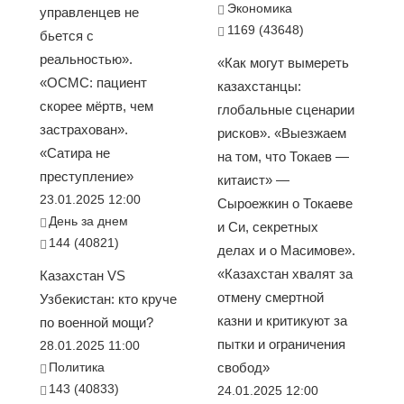
Экономика
управленцев не
1169 (43648)
бьется с
реальностью».
«Как могут вымереть
«ОСМС: пациент
казахстанцы:
скорее мёртв, чем
глобальные сценарии
застрахован».
рисков». «Выезжаем
«Сатира не
на том, что Токаев —
преступление»
китаист» —
23.01.2025 12:00
Сыроежкин о Токаеве
День за днем
и Си, секретных
144 (40821)
делах и о Масимове».
«Казахстан хвалят за
Казахстан VS
отмену смертной
Узбекистан: кто круче
казни и критикуют за
по военной мощи?
пытки и ограничения
28.01.2025 11:00
Политика
свобод»
143 (40833)
24.01.2025 12:00