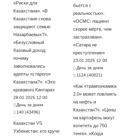
«Риски для
бьется с
Казахстана». «В
реальностью».
Казахстане снова
«ОСМС: пациент
защищают семью
скорее мёртв, чем
Назарбаевых?».
застрахован».
«Безусловный
«Сатира не
базовый доход:
преступление»
почему
23.01.2025 12:00
заволновались
День за днем
адепты «старого»
1124 (40821)
Казахстана?». «Эхо
«Как «трампономика
кровавого Кантара»
2.0» может повлиять
28.01.2025 12:00
на нефть и
День за днем
Казахстан?». «Цены
140 (43496)
на картофель могут
Казахстан VS
взлететь до 750
Узбекистан: кто круче
тенге». «Когда