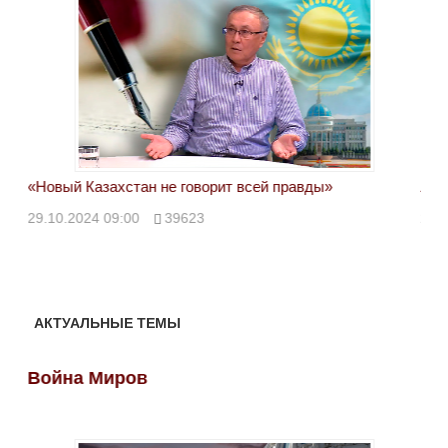
«Новый Казахстан не говорит всей правды»
Лон
ми
29.10.2024 09:00
39623
28.
АКТУАЛЬНЫЕ ТЕМЫ
Война Миров
Во