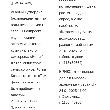
135 (42489)
потребления». «Цена
«Кабмин утвердил
растет – падает
беспрецедентный за
спрос, а у нас
годы независимости
наоборот».
страны нацпроект
«Казахстан упустил
модернизации
возможность для
энергетического и
развития майнинга»
коммунального
21.01.2025 12:00
секторов». «Если бы
День за днем
1118 (39669)
я стал министром
сельского хозяйства
БРИКС отвоёвывает
Казахстана…». «Там
долю в мировой
фамилии всех, кто
экономике у стран G7
был приближен к
24.01.2025 11:00
власти»
Экономика
27.01.2025 12:00
1105 (40906)
День за днем