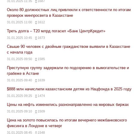
31.01.2025 11:35
1687
Около 80 должностных лиц привлекли к ответственности по итогам
проверок минпросвета в Казахстане
31.01.2025 11:00
1612
Треть долга – Т20 млрд погасил «Банк ЦентрКредит»
31.01.2025 10:45
1673
Свыше 90 человек с двойным гражданством выявили в Казахстане
с начала года
31.01.2025 09:50
1585
Преступную группу задержали по подозрению в вымогательстве и
грабеже в Астане
31.01.2025 09:40
1639
$888 млн начислили казахстанским детям из Нацфонда в 2025 году
31.01.2025 09:25
1474
Цены на нефть изменились разнонаправленно на мировых биржах
31.01.2025 09:10
1509
Цена на золото повысилась по итогам вечернего межбанковского
фиксинга в Лондоне в четверг
31.01.2025 08:45
1548