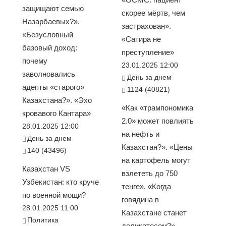
защищают семью
скорее мёртв, чем
Назарбаевых?».
застрахован».
«Безусловный
«Сатира не
базовый доход:
преступление»
почему
23.01.2025 12:00
заволновались
День за днем
адепты «старого»
1124 (40821)
Казахстана?». «Эхо
«Как «трампономика
кровавого Кантара»
2.0» может повлиять
28.01.2025 12:00
на нефть и
День за днем
Казахстан?». «Цены
140 (43496)
на картофель могут
Казахстан VS
взлететь до 750
Узбекистан: кто круче
тенге». «Когда
по военной мощи?
говядина в
28.01.2025 11:00
Казахстане станет
Политика
деликатесом?».