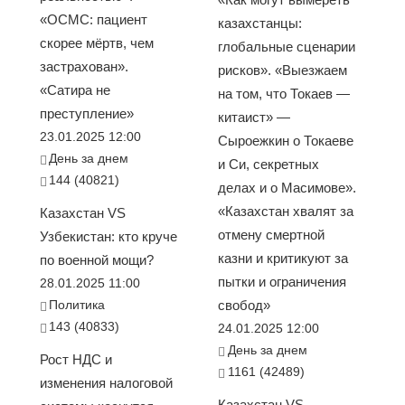
«ОСМС: пациент
казахстанцы:
скорее мёртв, чем
глобальные сценарии
застрахован».
рисков». «Выезжаем
«Сатира не
на том, что Токаев —
преступление»
китаист» —
23.01.2025 12:00
Сыроежкин о Токаеве
День за днем
и Си, секретных
144 (40821)
делах и о Масимове».
«Казахстан хвалят за
Казахстан VS
отмену смертной
Узбекистан: кто круче
казни и критикуют за
по военной мощи?
пытки и ограничения
28.01.2025 11:00
Политика
свобод»
143 (40833)
24.01.2025 12:00
День за днем
Рост НДС и
1161 (42489)
изменения налоговой
Казахстан VS