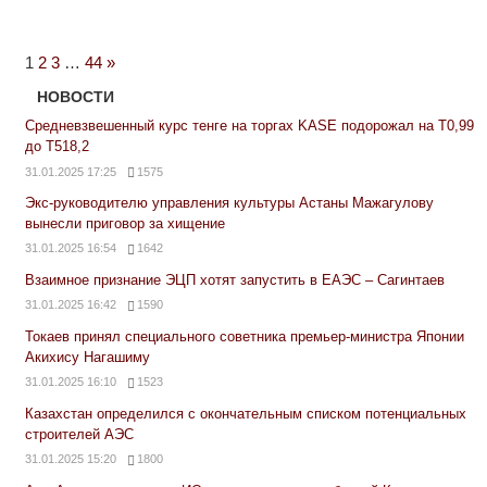
Next
1
2
3
…
44
»
Posts
НОВОСТИ
Средневзвешенный курс тенге на торгах KASE подорожал на Т0,99
до Т518,2
31.01.2025 17:25
1575
Экс-руководителю управления культуры Астаны Мажагулову
вынесли приговор за хищение
31.01.2025 16:54
1642
Взаимное признание ЭЦП хотят запустить в ЕАЭС – Сагинтаев
31.01.2025 16:42
1590
Токаев принял специального советника премьер-министра Японии
Акихису Нагашиму
31.01.2025 16:10
1523
Казахстан определился с окончательным списком потенциальных
строителей АЭС
31.01.2025 15:20
1800