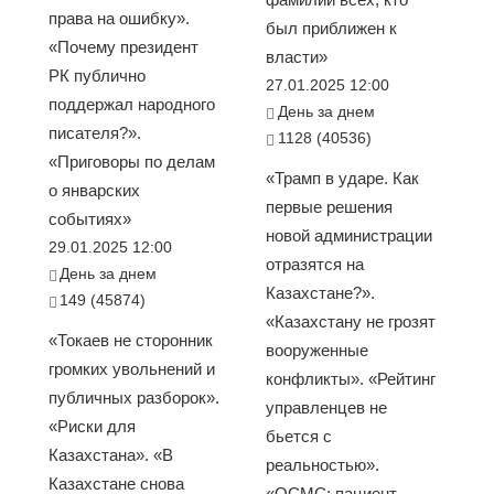
права на ошибку».
был приближен к
«Почему президент
власти»
РК публично
27.01.2025 12:00
поддержал народного
День за днем
писателя?».
1128 (40536)
«Приговоры по делам
«Трамп в ударе. Как
о январских
первые решения
событиях»
новой администрации
29.01.2025 12:00
отразятся на
День за днем
Казахстане?».
149 (45874)
«Казахстану не грозят
«Токаев не сторонник
вооруженные
громких увольнений и
конфликты». «Рейтинг
публичных разборок».
управленцев не
«Риски для
бьется с
Казахстана». «В
реальностью».
Казахстане снова
«ОСМС: пациент