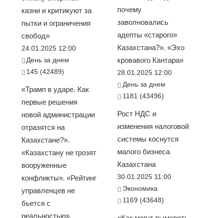
почему
казни и критикуют за
заволновались
пытки и ограничения
адепты «старого»
свобод»
Казахстана?». «Эхо
24.01.2025 12:00
День за днем
кровавого Кантара»
145 (42489)
28.01.2025 12:00
День за днем
«Трамп в ударе. Как
1181 (43496)
первые решения
Рост НДС и
новой администрации
изменения налоговой
отразятся на
системы коснутся
Казахстане?».
малого бизнеса
«Казахстану не грозят
Казахстана
вооруженные
30.01.2025 11:00
конфликты». «Рейтинг
Экономика
управленцев не
1169 (43648)
бьется с
реальностью».
«Как могут вымереть