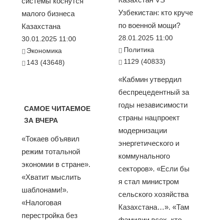
системы коснутся
Узбекистан: кто круче
малого бизнеса
по военной мощи?
Казахстана
28.01.2025 11:00
30.01.2025 11:00
Политика
Экономика
1129 (40833)
143 (43648)
«Кабмин утвердил
беспрецедентный за
годы независимости
САМОЕ ЧИТАЕМОЕ
страны нацпроект
ЗА ВЧЕРА
модернизации
«Токаев объявил
энергетического и
режим тотальной
коммунального
экономии в стране».
секторов». «Если бы
«Хватит мыслить
я стал министром
шаблонами!».
сельского хозяйства
«Налоговая
Казахстана…». «Там
перестройка без
фамилии всех, кто