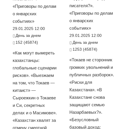
писателя?».
«Приговоры по делам
«Приговоры по делам
о январских
о январских
событиях»
событиях»
29.01.2025 12:00
День за днем
29.01.2025 12:00
152 (45874)
День за днем
1253 (45874)
«Как могут вымереть
«Токаев не сторонник
казахстанцы:
громких увольнений и
глобальные сценарии
публичных разборок».
рисков». «Выезжаем
«Риски для
на том, что Токаев —
Казахстана». «В
китаист» —
Казахстане снова
Сыроежкин о Токаеве
защищают семью
и Си, секретных
Назарбаевых?».
делах и о Масимове».
«Безусловный
«Казахстан хвалят за
базовый доход:
отмену смертной