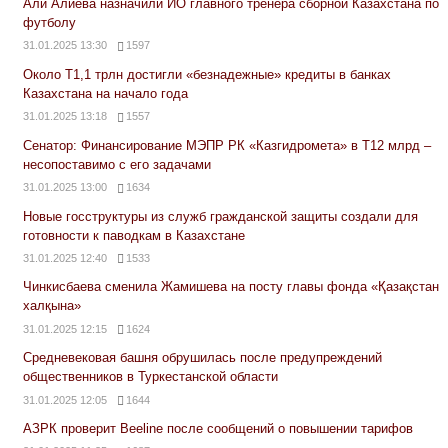
Али Алиева назначили ИО главного тренера сборной Казахстана по
футболу
31.01.2025 13:30
1597
Около Т1,1 трлн достигли «безнадежные» кредиты в банках
Казахстана на начало года
31.01.2025 13:18
1557
Сенатор: Финансирование МЭПР РК «Казгидромета» в Т12 млрд –
несопоставимо с его задачами
31.01.2025 13:00
1634
Новые госструктуры из служб гражданской защиты создали для
готовности к паводкам в Казахстане
31.01.2025 12:40
1533
Чинкисбаева сменила Жамишева на посту главы фонда «Қазақстан
халқына»
31.01.2025 12:15
1624
Средневековая башня обрушилась после предупреждений
общественников в Туркестанской области
31.01.2025 12:05
1644
АЗРК проверит Beeline после сообщений о повышении тарифов