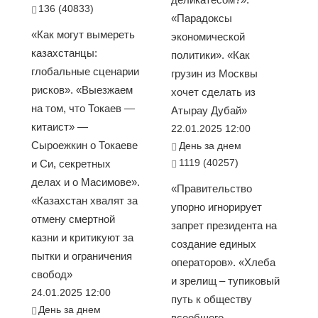
136 (40833)
«Парадоксы
«Как могут вымереть
экономической
казахстанцы:
политики». «Как
глобальные сценарии
грузин из Москвы
рисков». «Выезжаем
хочет сделать из
на том, что Токаев —
Атырау Дубай»
китаист» —
22.01.2025 12:00
Сыроежкин о Токаеве
День за днем
1119 (40257)
и Си, секретных
делах и о Масимове».
«Правительство
«Казахстан хвалят за
упорно игнорирует
отмену смертной
запрет президента на
казни и критикуют за
создание единых
пытки и ограничения
операторов». «Хлеба
свобод»
и зрелищ – тупиковый
24.01.2025 12:00
путь к обществу
День за днем
всеобщего