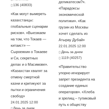
деликатесом?».
136 (40833)
«Парадоксы
«Как могут вымереть
экономической
казахстанцы:
политики». «Как
глобальные сценарии
грузин из Москвы
рисков». «Выезжаем
хочет сделать из
на том, что Токаев —
Атырау Дубай»
китаист» —
22.01.2025 12:00
Сыроежкин о Токаеве
День за днем
1119 (40257)
и Си, секретных
делах и о Масимове».
«Правительство
«Казахстан хвалят за
упорно игнорирует
отмену смертной
запрет президента на
казни и критикуют за
создание единых
пытки и ограничения
операторов». «Хлеба
свобод»
и зрелищ – тупиковый
24.01.2025 12:00
путь к обществу
День за днем