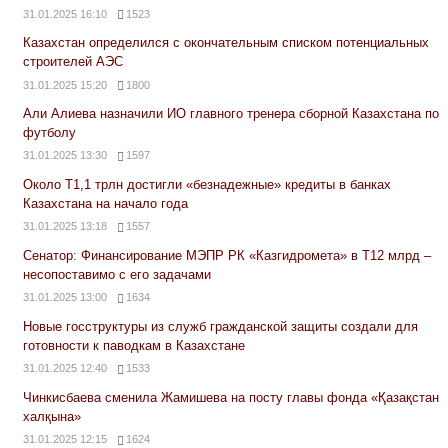
31.01.2025 16:10
1523
Казахстан определился с окончательным списком потенциальных
строителей АЭС
31.01.2025 15:20
1800
Али Алиева назначили ИО главного тренера сборной Казахстана по
футболу
31.01.2025 13:30
1597
Около Т1,1 трлн достигли «безнадежные» кредиты в банках
Казахстана на начало года
31.01.2025 13:18
1557
Сенатор: Финансирование МЭПР РК «Казгидромета» в Т12 млрд –
несопоставимо с его задачами
31.01.2025 13:00
1634
Новые госструктуры из служб гражданской защиты создали для
готовности к паводкам в Казахстане
31.01.2025 12:40
1533
Чинкисбаева сменила Жамишева на посту главы фонда «Қазақстан
халқына»
31.01.2025 12:15
1624