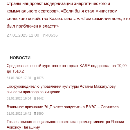
страны нацпроект модернизации энергетического и
коммунального секторов». «Если бы я стал министром
сельского хозяйства Казахстана…». «Там фамилии всех, кто
был приближен к власти»
27.01.2025 12:00
40536
НОВОСТИ
Средневзвешенный курс тенге на торгах KASE подорожал на Т0,99
до Т518,2
31.01.2025 17:25
1575
Экс-руководителю управления культуры Астаны Мажагулову
вынесли приговор за хищение
31.01.2025 16:54
1642
Взаимное признание ЭЦП хотят запустить в ЕАЭС – Сагинтаев
31.01.2025 16:42
1590
Токаев принял специального советника премьер-министра Японии
Акихису Нагашиму