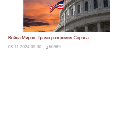
Война Миров. Трамп разгромил Сороса
Вой
08.11.2024 09:00
50969
08.