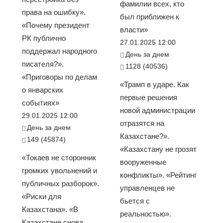
фамилии всех, кто
права на ошибку».
был приближен к
«Почему президент
власти»
РК публично
27.01.2025 12:00
поддержал народного
День за днем
писателя?».
1128 (40536)
«Приговоры по делам
«Трамп в ударе. Как
о январских
первые решения
событиях»
новой администрации
29.01.2025 12:00
отразятся на
День за днем
Казахстане?».
149 (45874)
«Казахстану не грозят
«Токаев не сторонник
вооруженные
громких увольнений и
конфликты». «Рейтинг
публичных разборок».
управленцев не
«Риски для
бьется с
Казахстана». «В
реальностью».
Казахстане снова