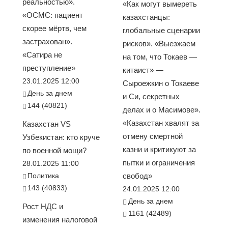
реальностью».
«Как могут вымереть
«ОСМС: пациент
казахстанцы:
скорее мёртв, чем
глобальные сценарии
застрахован».
рисков». «Выезжаем
«Сатира не
на том, что Токаев —
преступление»
китаист» —
23.01.2025 12:00
Сыроежкин о Токаеве
День за днем
и Си, секретных
144 (40821)
делах и о Масимове».
«Казахстан хвалят за
Казахстан VS
отмену смертной
Узбекистан: кто круче
казни и критикуют за
по военной мощи?
пытки и ограничения
28.01.2025 11:00
Политика
свобод»
143 (40833)
24.01.2025 12:00
День за днем
Рост НДС и
1161 (42489)
изменения налоговой