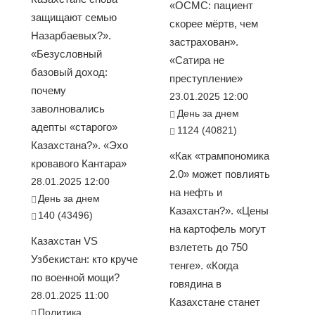
«ОСМС: пациент
защищают семью
скорее мёртв, чем
Назарбаевых?».
застрахован».
«Безусловный
«Сатира не
базовый доход:
преступление»
почему
23.01.2025 12:00
заволновались
День за днем
адепты «старого»
1124 (40821)
Казахстана?». «Эхо
«Как «трампономика
кровавого Кантара»
2.0» может повлиять
28.01.2025 12:00
на нефть и
День за днем
Казахстан?». «Цены
140 (43496)
на картофель могут
Казахстан VS
взлететь до 750
Узбекистан: кто круче
тенге». «Когда
по военной мощи?
говядина в
28.01.2025 11:00
Казахстане станет
Политика