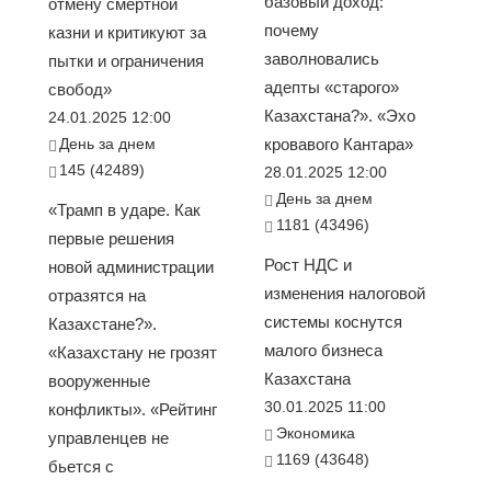
базовый доход:
отмену смертной
почему
казни и критикуют за
заволновались
пытки и ограничения
адепты «старого»
свобод»
Казахстана?». «Эхо
24.01.2025 12:00
День за днем
кровавого Кантара»
145 (42489)
28.01.2025 12:00
День за днем
«Трамп в ударе. Как
1181 (43496)
первые решения
Рост НДС и
новой администрации
изменения налоговой
отразятся на
системы коснутся
Казахстане?».
малого бизнеса
«Казахстану не грозят
Казахстана
вооруженные
30.01.2025 11:00
конфликты». «Рейтинг
Экономика
управленцев не
1169 (43648)
бьется с