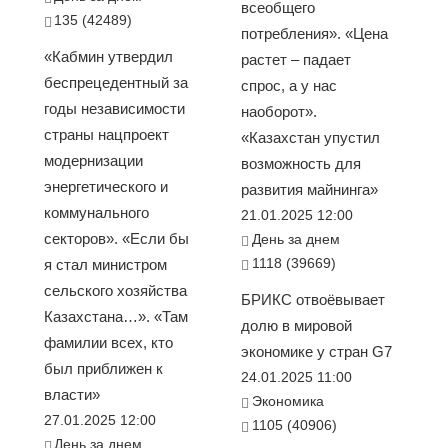
всеобщего
135 (42489)
потребления». «Цена
«Кабмин утвердил
растет – падает
беспрецедентный за
спрос, а у нас
годы независимости
наоборот».
страны нацпроект
«Казахстан упустил
модернизации
возможность для
энергетического и
развития майнинга»
коммунального
21.01.2025 12:00
секторов». «Если бы
День за днем
1118 (39669)
я стал министром
сельского хозяйства
БРИКС отвоёвывает
Казахстана…». «Там
долю в мировой
фамилии всех, кто
экономике у стран G7
был приближен к
24.01.2025 11:00
власти»
Экономика
27.01.2025 12:00
1105 (40906)
День за днем