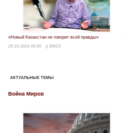
«Новый Казахстан не говорит всей правды»
Лон
ми
29.10.2024 09:00
39623
28.
АКТУАЛЬНЫЕ ТЕМЫ
Война Миров
Во