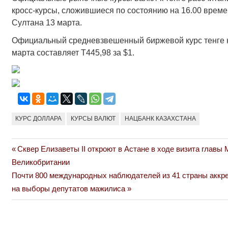
кросс-курсы, сложившиеся по состоянию на 16.00 време
Султана 13 марта.
Официальный средневзвешенный биржевой курс тенге 
марта составляет Т445,98 за $1.
КУРС ДОЛЛАРА
КУРСЫ ВАЛЮТ
НАЦБАНК КАЗАХСТАНА
Previous
Сквер Елизаветы II откроют в Астане в ходе визита главы
Навигация
Post:
Великобритании
по
Next
Почти 800 международных наблюдателей из 41 страны аккр
Post:
на выборы депутатов мажилиса
записям