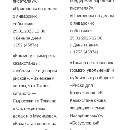
поддержал народного
писателя?».
писателя?».
«Приговоры по делам
«Приговоры по делам
о январских
о январских
событиях»
событиях»
29.01.2025 12:00
День за днем
29.01.2025 12:00
152 (45874)
День за днем
1253 (45874)
«Как могут вымереть
«Токаев не сторонник
казахстанцы:
громких увольнений и
глобальные сценарии
публичных разборок».
рисков». «Выезжаем
«Риски для
на том, что Токаев —
Казахстана». «В
китаист» —
Казахстане снова
Сыроежкин о Токаеве
защищают семью
и Си, секретных
Назарбаевых?».
делах и о Масимове».
«Безусловный
«Казахстан хвалят за