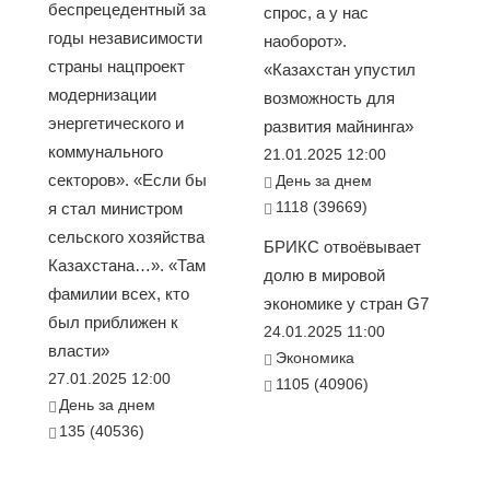
беспрецедентный за
спрос, а у нас
годы независимости
наоборот».
страны нацпроект
«Казахстан упустил
модернизации
возможность для
энергетического и
развития майнинга»
коммунального
21.01.2025 12:00
секторов». «Если бы
День за днем
1118 (39669)
я стал министром
сельского хозяйства
БРИКС отвоёвывает
Казахстана…». «Там
долю в мировой
фамилии всех, кто
экономике у стран G7
был приближен к
24.01.2025 11:00
власти»
Экономика
27.01.2025 12:00
1105 (40906)
День за днем
135 (40536)