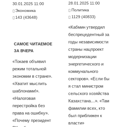
28.01.2025 11:00
30.01.2025 11:00
Политика
Экономика
1129 (40833)
143 (43648)
«Кабмин утвердил
беспрецедентный за
годы независимости
САМОЕ ЧИТАЕМОЕ
страны нацпроект
ЗА ВЧЕРА
модернизации
«Токаев объявил
энергетического и
режим тотальной
коммунального
экономии в стране».
секторов». «Если бы
«Хватит мыслить
я стал министром
шаблонами!».
сельского хозяйства
«Налоговая
Казахстана…». «Там
перестройка без
фамилии всех, кто
права на ошибку».
был приближен к
«Почему президент
власти»