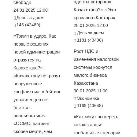
адепты «старого»
свобод»
Казахстана?». «Эхо
24.01.2025 12:00
День за днем
кровавого Кантара»
145 (42489)
28.01.2025 12:00
День за днем
«Трамп в ударе. Как
1181 (43496)
первые решения
Рост НДС и
новой администрации
изменения налоговой
отразятся на
системы коснутся
Казахстане?».
малого бизнеса
«Казахстану не грозят
Казахстана
вооруженные
30.01.2025 11:00
конфликты». «Рейтинг
Экономика
управленцев не
1169 (43648)
бьется с
реальностью».
«Как могут вымереть
«ОСМС: пациент
казахстанцы:
скорее мёртв, чем
глобальные сценарии