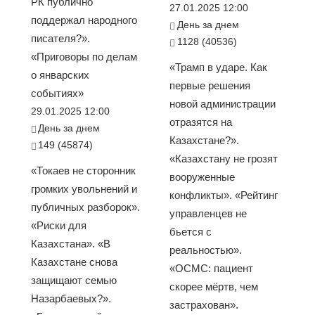
РК публично
27.01.2025 12:00
поддержал народного
День за днем
писателя?».
1128 (40536)
«Приговоры по делам
«Трамп в ударе. Как
о январских
первые решения
событиях»
новой администрации
29.01.2025 12:00
отразятся на
День за днем
Казахстане?».
149 (45874)
«Казахстану не грозят
«Токаев не сторонник
вооруженные
громких увольнений и
конфликты». «Рейтинг
публичных разборок».
управленцев не
«Риски для
бьется с
Казахстана». «В
реальностью».
Казахстане снова
«ОСМС: пациент
защищают семью
скорее мёртв, чем
Назарбаевых?».
застрахован».