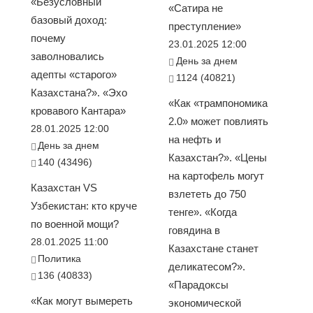
«Безусловный
«Сатира не
базовый доход:
преступление»
почему
23.01.2025 12:00
заволновались
День за днем
адепты «старого»
1124 (40821)
Казахстана?». «Эхо
«Как «трампономика
кровавого Кантара»
2.0» может повлиять
28.01.2025 12:00
на нефть и
День за днем
Казахстан?». «Цены
140 (43496)
на картофель могут
Казахстан VS
взлететь до 750
Узбекистан: кто круче
тенге». «Когда
по военной мощи?
говядина в
28.01.2025 11:00
Казахстане станет
Политика
деликатесом?».
136 (40833)
«Парадоксы
«Как могут вымереть
экономической