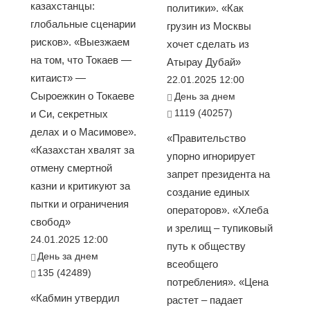
казахстанцы:
политики». «Как
глобальные сценарии
грузин из Москвы
рисков». «Выезжаем
хочет сделать из
на том, что Токаев —
Атырау Дубай»
китаист» —
22.01.2025 12:00
Сыроежкин о Токаеве
День за днем
1119 (40257)
и Си, секретных
делах и о Масимове».
«Правительство
«Казахстан хвалят за
упорно игнорирует
отмену смертной
запрет президента на
казни и критикуют за
создание единых
пытки и ограничения
операторов». «Хлеба
свобод»
и зрелищ – тупиковый
24.01.2025 12:00
путь к обществу
День за днем
всеобщего
135 (42489)
потребления». «Цена
«Кабмин утвердил
растет – падает