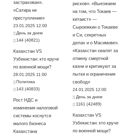
застрахован».
рисков». «Выезжаем
«Сатира не
на том, что Токаев —
преступление»
китаист» —
23.01.2025 12:00
Сыроежкин о Токаеве
День за днем
и Си, секретных
144 (40821)
делах и о Масимове».
«Казахстан хвалят за
Казахстан VS
отмену смертной
Узбекистан: кто круче
казни и критикуют за
по военной мощи?
пытки и ограничения
28.01.2025 11:00
Политика
свобод»
143 (40833)
24.01.2025 12:00
День за днем
Рост НДС и
1161 (42489)
изменения налоговой
Казахстан VS
системы коснутся
Узбекистан: кто круче
малого бизнеса
по военной мощи?
Казахстана