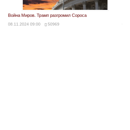
Война Миров. Трамп разгромил Сороса
Вой
08.11.2024 09:00
50969
08.