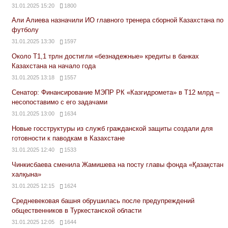
31.01.2025 15:20
1800
Али Алиева назначили ИО главного тренера сборной Казахстана по
футболу
31.01.2025 13:30
1597
Около Т1,1 трлн достигли «безнадежные» кредиты в банках
Казахстана на начало года
31.01.2025 13:18
1557
Сенатор: Финансирование МЭПР РК «Казгидромета» в Т12 млрд –
несопоставимо с его задачами
31.01.2025 13:00
1634
Новые госструктуры из служб гражданской защиты создали для
готовности к паводкам в Казахстане
31.01.2025 12:40
1533
Чинкисбаева сменила Жамишева на посту главы фонда «Қазақстан
халқына»
31.01.2025 12:15
1624
Средневековая башня обрушилась после предупреждений
общественников в Туркестанской области
31.01.2025 12:05
1644