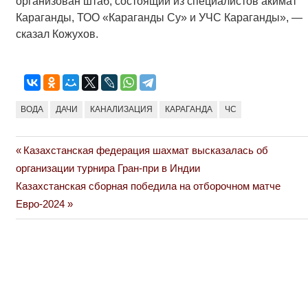
организован штаб, состоящий из специалистов акимат
Караганды, ТОО «Караганды Су» и УЧС Караганды», —
сказал Кожухов.
ВОДА
ДАЧИ
КАНАЛИЗАЦИЯ
КАРАГАНДА
ЧС
Previous
Казахстанская федерация шахмат высказалась об
Навигация
Post:
организации турнира Гран-при в Индии
по
Next
Казахстанская сборная победила на отборочном матче
Post:
Евро-2024
записям