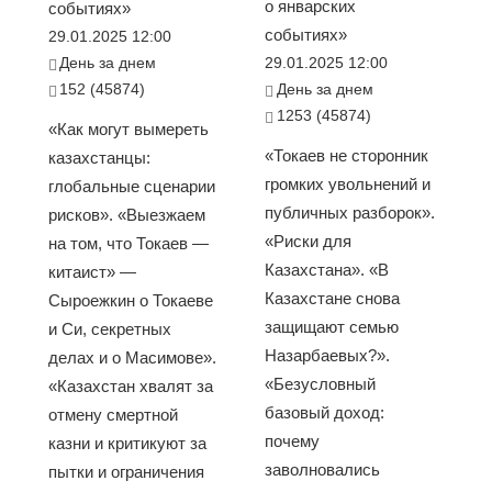
о январских
событиях»
событиях»
29.01.2025 12:00
День за днем
29.01.2025 12:00
152 (45874)
День за днем
1253 (45874)
«Как могут вымереть
«Токаев не сторонник
казахстанцы:
громких увольнений и
глобальные сценарии
публичных разборок».
рисков». «Выезжаем
«Риски для
на том, что Токаев —
Казахстана». «В
китаист» —
Казахстане снова
Сыроежкин о Токаеве
защищают семью
и Си, секретных
Назарбаевых?».
делах и о Масимове».
«Безусловный
«Казахстан хвалят за
базовый доход:
отмену смертной
почему
казни и критикуют за
заволновались
пытки и ограничения