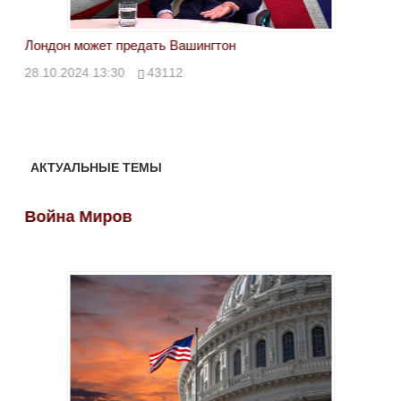
Лондон может предать Вашингтон
Эле
28.10.2024 13:30
43112
24.
АКТУАЛЬНЫЕ ТЕМЫ
Война Миров
Во