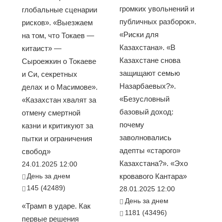
громких увольнений и
глобальные сценарии
публичных разборок».
рисков». «Выезжаем
«Риски для
на том, что Токаев —
Казахстана». «В
китаист» —
Казахстане снова
Сыроежкин о Токаеве
защищают семью
и Си, секретных
Назарбаевых?».
делах и о Масимове».
«Безусловный
«Казахстан хвалят за
базовый доход:
отмену смертной
почему
казни и критикуют за
заволновались
пытки и ограничения
адепты «старого»
свобод»
Казахстана?». «Эхо
24.01.2025 12:00
День за днем
кровавого Кантара»
145 (42489)
28.01.2025 12:00
День за днем
«Трамп в ударе. Как
1181 (43496)
первые решения