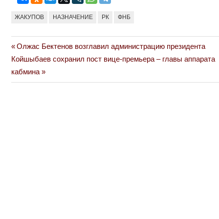
ЖАКУПОВ
НАЗНАЧЕНИЕ
РК
ФНБ
Previous
Олжас Бектенов возглавил администрацию президента
Навигация
Next
Post:
Койшыбаев сохранил пост вице-премьера – главы аппарата
по
Post:
кабмина
записям