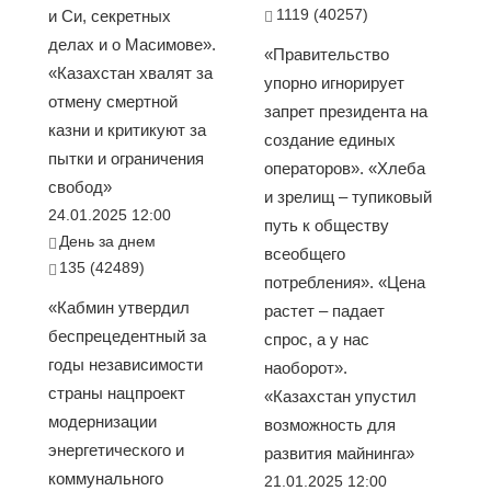
1119 (40257)
и Си, секретных
делах и о Масимове».
«Правительство
«Казахстан хвалят за
упорно игнорирует
отмену смертной
запрет президента на
казни и критикуют за
создание единых
пытки и ограничения
операторов». «Хлеба
свобод»
и зрелищ – тупиковый
24.01.2025 12:00
путь к обществу
День за днем
всеобщего
135 (42489)
потребления». «Цена
«Кабмин утвердил
растет – падает
беспрецедентный за
спрос, а у нас
годы независимости
наоборот».
страны нацпроект
«Казахстан упустил
модернизации
возможность для
энергетического и
развития майнинга»
коммунального
21.01.2025 12:00