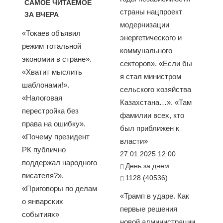
САМОЕ ЧИТАЕМОЕ
страны нацпроект
ЗА ВЧЕРА
модернизации
«Токаев объявил
энергетического и
режим тотальной
коммунального
экономии в стране».
секторов». «Если бы
«Хватит мыслить
я стал министром
шаблонами!».
сельского хозяйства
«Налоговая
Казахстана…». «Там
перестройка без
фамилии всех, кто
права на ошибку».
был приближен к
«Почему президент
власти»
РК публично
27.01.2025 12:00
поддержал народного
День за днем
писателя?».
1128 (40536)
«Приговоры по делам
«Трамп в ударе. Как
о январских
первые решения
событиях»
новой администрации