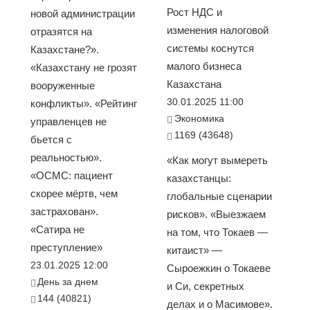
Рост НДС и
новой администрации
изменения налоговой
отразятся на
системы коснутся
Казахстане?».
малого бизнеса
«Казахстану не грозят
Казахстана
вооруженные
30.01.2025 11:00
конфликты». «Рейтинг
Экономика
управленцев не
1169 (43648)
бьется с
реальностью».
«Как могут вымереть
«ОСМС: пациент
казахстанцы:
скорее мёртв, чем
глобальные сценарии
застрахован».
рисков». «Выезжаем
«Сатира не
на том, что Токаев —
преступление»
китаист» —
23.01.2025 12:00
Сыроежкин о Токаеве
День за днем
и Си, секретных
144 (40821)
делах и о Масимове».