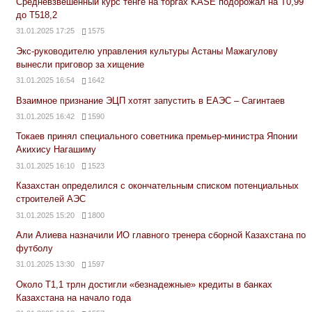
Средневзвешенный курс тенге на торгах KASE подорожал на Т0,99
до Т518,2
31.01.2025 17:25
1575
Экс-руководителю управления культуры Астаны Мажагулову
вынесли приговор за хищение
31.01.2025 16:54
1642
Взаимное признание ЭЦП хотят запустить в ЕАЭС – Сагинтаев
31.01.2025 16:42
1590
Токаев принял специального советника премьер-министра Японии
Акихису Нагашиму
31.01.2025 16:10
1523
Казахстан определился с окончательным списком потенциальных
строителей АЭС
31.01.2025 15:20
1800
Али Алиева назначили ИО главного тренера сборной Казахстана по
футболу
31.01.2025 13:30
1597
Около Т1,1 трлн достигли «безнадежные» кредиты в банках
Казахстана на начало года