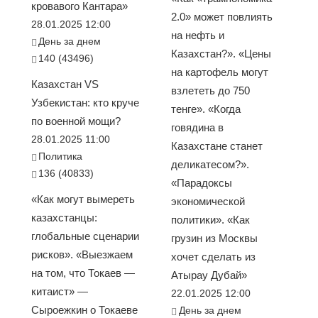
кровавого Кантара»
2.0» может повлиять
28.01.2025 12:00
на нефть и
День за днем
Казахстан?». «Цены
140 (43496)
на картофель могут
Казахстан VS
взлететь до 750
Узбекистан: кто круче
тенге». «Когда
по военной мощи?
говядина в
28.01.2025 11:00
Казахстане станет
Политика
деликатесом?».
136 (40833)
«Парадоксы
«Как могут вымереть
экономической
казахстанцы:
политики». «Как
глобальные сценарии
грузин из Москвы
рисков». «Выезжаем
хочет сделать из
на том, что Токаев —
Атырау Дубай»
китаист» —
22.01.2025 12:00
Сыроежкин о Токаеве
День за днем