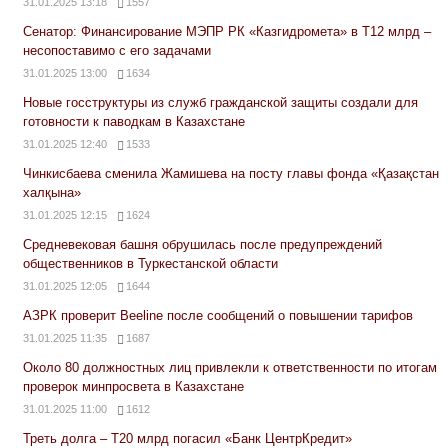
31.01.2025 13:18
1557
Сенатор: Финансирование МЭПР РК «Казгидромета» в Т12 млрд –
несопоставимо с его задачами
31.01.2025 13:00
1634
Новые госструктуры из служб гражданской защиты создали для
готовности к паводкам в Казахстане
31.01.2025 12:40
1533
Чинкисбаева сменила Жамишева на посту главы фонда «Қазақстан
халқына»
31.01.2025 12:15
1624
Средневековая башня обрушилась после предупреждений
общественников в Туркестанской области
31.01.2025 12:05
1644
АЗРК проверит Beeline после сообщений о повышении тарифов
31.01.2025 11:35
1687
Около 80 должностных лиц привлекли к ответственности по итогам
проверок минпросвета в Казахстане
31.01.2025 11:00
1612
Треть долга – Т20 млрд погасил «Банк ЦентрКредит»