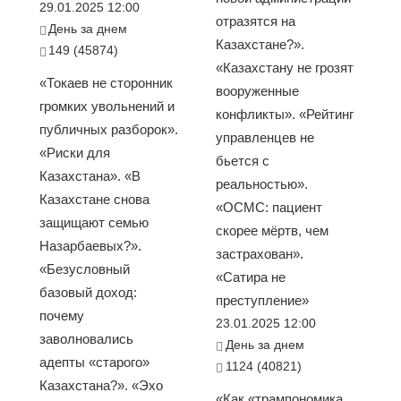
29.01.2025 12:00
отразятся на
День за днем
Казахстане?».
149 (45874)
«Казахстану не грозят
«Токаев не сторонник
вооруженные
громких увольнений и
конфликты». «Рейтинг
публичных разборок».
управленцев не
«Риски для
бьется с
Казахстана». «В
реальностью».
Казахстане снова
«ОСМС: пациент
защищают семью
скорее мёртв, чем
Назарбаевых?».
застрахован».
«Безусловный
«Сатира не
базовый доход:
преступление»
почему
23.01.2025 12:00
заволновались
День за днем
адепты «старого»
1124 (40821)
Казахстана?». «Эхо
«Как «трампономика