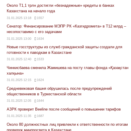
Около Т1,1 трлн достигли «безнадежные» кредиты в банках
Казахстана на начало года
31.01.2025 13:18
1557
Сенатор: Финансирование МЭПР РК «Казгидромета» в Т12 млрд –
несопоставимо с его задачами
31.01.2025 13:00
1634
Новые госструктуры из служб гражданской защиты создали для
готовности к паводкам в Казахстане
31.01.2025 12:40
1533
Чинкисбаева сменила Жамишева на посту главы фонда «Қазақстан
халқына»
31.01.2025 12:15
1624
Средневековая башня обрушилась после предупреждений
общественников в Туркестанской области
31.01.2025 12:05
1644
АЗРК проверит Beeline после сообщений о повышении тарифов
31.01.2025 11:35
1687
Около 80 должностных лиц привлекли к ответственности по итогам
проверок минпросвета в Казахстане