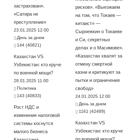
застрахован».
рисков». «Выезжаем
«Сатира не
на том, что Токаев —
преступление»
китаист» —
23.01.2025 12:00
Сыроежкин о Токаеве
День за днем
и Си, секретных
144 (40821)
делах и о Масимове».
«Казахстан хвалят за
Казахстан VS
отмену смертной
Узбекистан: кто круче
казни и критикуют за
по военной мощи?
пытки и ограничения
28.01.2025 11:00
Политика
свобод»
143 (40833)
24.01.2025 12:00
День за днем
Рост НДС и
1161 (42489)
изменения налоговой
Казахстан VS
системы коснутся
Узбекистан: кто круче
малого бизнеса
по военной мощи?
Казахстана