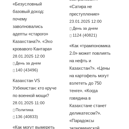
«Безусловный
«Сатира не
базовый доход:
преступление»
почему
23.01.2025 12:00
заволновались
День за днем
адепты «старого»
1124 (40821)
Казахстана?». «Эхо
«Как «трампономика
кровавого Кантара»
2.0» может повлиять
28.01.2025 12:00
на нефть и
День за днем
Казахстан?». «Цены
140 (43496)
на картофель могут
Казахстан VS
взлететь до 750
Узбекистан: кто круче
тенге». «Когда
по военной мощи?
говядина в
28.01.2025 11:00
Казахстане станет
Политика
деликатесом?».
136 (40833)
«Парадоксы
«Как могут вымереть
экономической