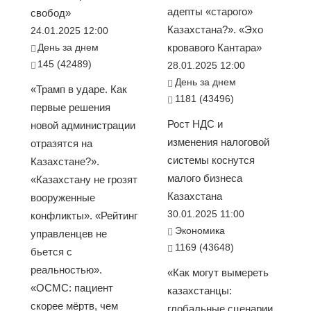
адепты «старого»
свобод»
Казахстана?». «Эхо
24.01.2025 12:00
День за днем
кровавого Кантара»
145 (42489)
28.01.2025 12:00
День за днем
«Трамп в ударе. Как
1181 (43496)
первые решения
Рост НДС и
новой администрации
изменения налоговой
отразятся на
системы коснутся
Казахстане?».
малого бизнеса
«Казахстану не грозят
Казахстана
вооруженные
30.01.2025 11:00
конфликты». «Рейтинг
Экономика
управленцев не
1169 (43648)
бьется с
реальностью».
«Как могут вымереть
«ОСМС: пациент
казахстанцы:
скорее мёртв, чем
глобальные сценарии