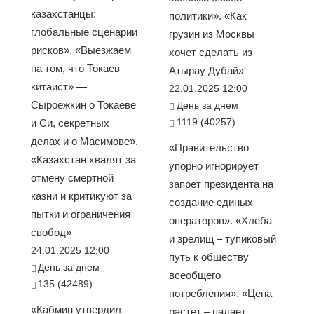
казахстанцы:
политики». «Как
глобальные сценарии
грузин из Москвы
рисков». «Выезжаем
хочет сделать из
на том, что Токаев —
Атырау Дубай»
китаист» —
22.01.2025 12:00
Сыроежкин о Токаеве
День за днем
1119 (40257)
и Си, секретных
делах и о Масимове».
«Правительство
«Казахстан хвалят за
упорно игнорирует
отмену смертной
запрет президента на
казни и критикуют за
создание единых
пытки и ограничения
операторов». «Хлеба
свобод»
и зрелищ – тупиковый
24.01.2025 12:00
путь к обществу
День за днем
всеобщего
135 (42489)
потребления». «Цена
«Кабмин утвердил
растет – падает