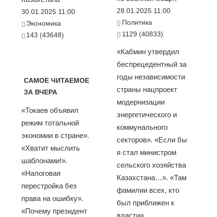
28.01.2025 11:00
30.01.2025 11:00
Политика
Экономика
1129 (40833)
143 (43648)
«Кабмин утвердил
беспрецедентный за
годы независимости
САМОЕ ЧИТАЕМОЕ
страны нацпроект
ЗА ВЧЕРА
модернизации
«Токаев объявил
энергетического и
режим тотальной
коммунального
экономии в стране».
секторов». «Если бы
«Хватит мыслить
я стал министром
шаблонами!».
сельского хозяйства
«Налоговая
Казахстана…». «Там
перестройка без
фамилии всех, кто
права на ошибку».
был приближен к
«Почему президент
власти»