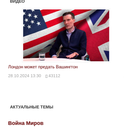
ВИДЕО
Лондон может предать Вашингтон
Эле
28.10.2024 13:30
43112
24.
АКТУАЛЬНЫЕ ТЕМЫ
Война Миров
Во