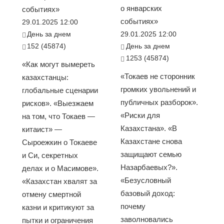
о январских
событиях»
событиях»
29.01.2025 12:00
День за днем
29.01.2025 12:00
152 (45874)
День за днем
1253 (45874)
«Как могут вымереть
«Токаев не сторонник
казахстанцы:
громких увольнений и
глобальные сценарии
публичных разборок».
рисков». «Выезжаем
«Риски для
на том, что Токаев —
Казахстана». «В
китаист» —
Казахстане снова
Сыроежкин о Токаеве
защищают семью
и Си, секретных
Назарбаевых?».
делах и о Масимове».
«Безусловный
«Казахстан хвалят за
базовый доход:
отмену смертной
почему
казни и критикуют за
заволновались
пытки и ограничения