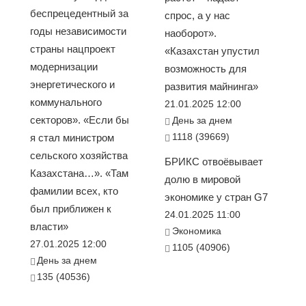
беспрецедентный за
спрос, а у нас
годы независимости
наоборот».
страны нацпроект
«Казахстан упустил
модернизации
возможность для
энергетического и
развития майнинга»
коммунального
21.01.2025 12:00
секторов». «Если бы
День за днем
1118 (39669)
я стал министром
сельского хозяйства
БРИКС отвоёвывает
Казахстана…». «Там
долю в мировой
фамилии всех, кто
экономике у стран G7
был приближен к
24.01.2025 11:00
власти»
Экономика
27.01.2025 12:00
1105 (40906)
День за днем
135 (40536)