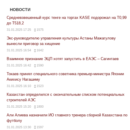
НОВОСТИ
Средневзвешенный курс тенге на торгах KASE подорожал на Т0,99
до Т518,2
31.01.2025 17:25
1575
Экс-руководителю управления культуры Астаны Мажагулову
вынесли приговор за хищение
31.01.2025 16:54
1642
Взаимное признание ЭЦП хотят запустить в ЕАЭС – Сагинтаев
31.01.2025 16:42
1590
Токаев принял специального советника премьер-министра Японии
Акихису Нагашиму
31.01.2025 16:10
1523
Казахстан определился с окончательным списком потенциальных
строителей АЭС
31.01.2025 15:20
1800
Али Алиева назначили ИО главного тренера сборной Казахстана по
футболу
31.01.2025 13:30
1597