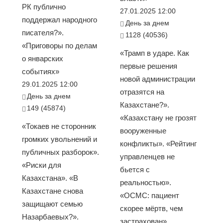
РК публично
27.01.2025 12:00
поддержал народного
День за днем
писателя?».
1128 (40536)
«Приговоры по делам
«Трамп в ударе. Как
о январских
первые решения
событиях»
новой администрации
29.01.2025 12:00
отразятся на
День за днем
Казахстане?».
149 (45874)
«Казахстану не грозят
«Токаев не сторонник
вооруженные
громких увольнений и
конфликты». «Рейтинг
публичных разборок».
управленцев не
«Риски для
бьется с
Казахстана». «В
реальностью».
Казахстане снова
«ОСМС: пациент
защищают семью
скорее мёртв, чем
Назарбаевых?».
застрахован».