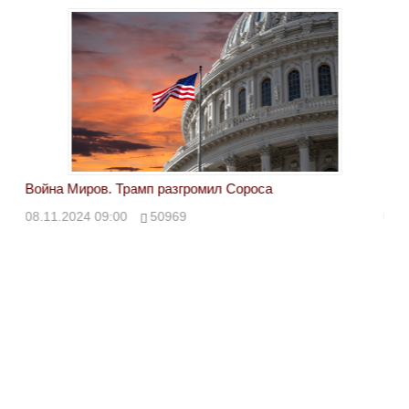
Война Миров. Трамп разгромил Сороса
Вой
08.11.2024 09:00
50969
08.