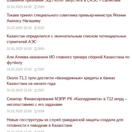
Взаимное признание ЭЦП хотят запустить в ЕАЭС – Сагинтаев
31.01.2025 16:42
1590
Токаев принял специального советника премьер-министра Японии
Акихису Нагашиму
31.01.2025 16:10
1523
Казахстан определился с окончательным списком потенциальных
строителей АЭС
31.01.2025 15:20
1800
Али Алиева назначили ИО главного тренера сборной Казахстана по
футболу
31.01.2025 13:30
1597
Около Т1,1 трлн достигли «безнадежные» кредиты в банках
Казахстана на начало года
31.01.2025 13:18
1557
Сенатор: Финансирование МЭПР РК «Казгидромета» в Т12 млрд –
несопоставимо с его задачами
31.01.2025 13:00
1634
Новые госструктуры из служб гражданской защиты создали для
готовности к паводкам в Казахстане