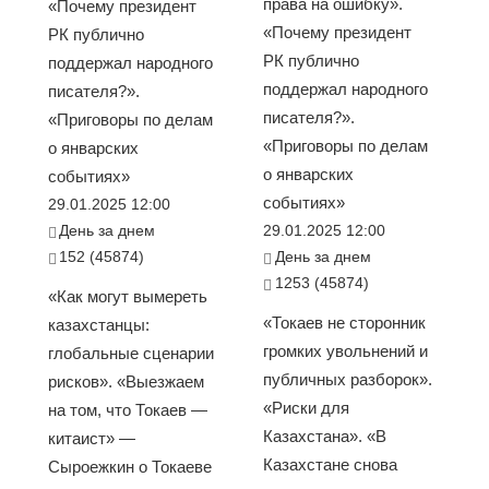
права на ошибку».
«Почему президент
«Почему президент
РК публично
РК публично
поддержал народного
поддержал народного
писателя?».
писателя?».
«Приговоры по делам
«Приговоры по делам
о январских
о январских
событиях»
событиях»
29.01.2025 12:00
День за днем
29.01.2025 12:00
152 (45874)
День за днем
1253 (45874)
«Как могут вымереть
«Токаев не сторонник
казахстанцы:
громких увольнений и
глобальные сценарии
публичных разборок».
рисков». «Выезжаем
«Риски для
на том, что Токаев —
Казахстана». «В
китаист» —
Казахстане снова
Сыроежкин о Токаеве