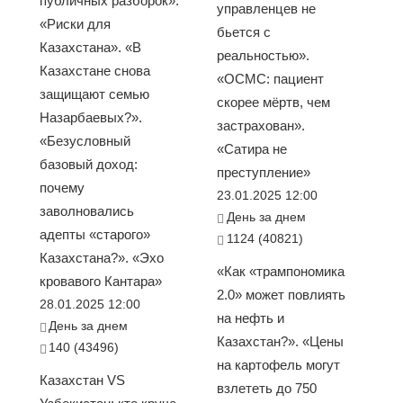
публичных разборок».
управленцев не
«Риски для
бьется с
Казахстана». «В
реальностью».
Казахстане снова
«ОСМС: пациент
защищают семью
скорее мёртв, чем
Назарбаевых?».
застрахован».
«Безусловный
«Сатира не
базовый доход:
преступление»
почему
23.01.2025 12:00
заволновались
День за днем
адепты «старого»
1124 (40821)
Казахстана?». «Эхо
«Как «трампономика
кровавого Кантара»
2.0» может повлиять
28.01.2025 12:00
на нефть и
День за днем
Казахстан?». «Цены
140 (43496)
на картофель могут
Казахстан VS
взлететь до 750