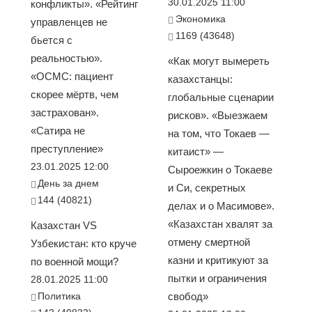
30.01.2025 11:00
конфликты». «Рейтинг
Экономика
управленцев не
1169 (43648)
бьется с
реальностью».
«Как могут вымереть
«ОСМС: пациент
казахстанцы:
скорее мёртв, чем
глобальные сценарии
застрахован».
рисков». «Выезжаем
«Сатира не
на том, что Токаев —
преступление»
китаист» —
23.01.2025 12:00
Сыроежкин о Токаеве
День за днем
и Си, секретных
144 (40821)
делах и о Масимове».
«Казахстан хвалят за
Казахстан VS
отмену смертной
Узбекистан: кто круче
казни и критикуют за
по военной мощи?
пытки и ограничения
28.01.2025 11:00
Политика
свобод»