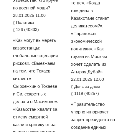
Узбекистан: кто круче
тенге». «Когда
по военной мощи?
говядина в
28.01.2025 11:00
Казахстане станет
Политика
деликатесом?».
136 (40833)
«Парадоксы
«Как могут вымереть
экономической
казахстанцы:
политики». «Как
глобальные сценарии
грузин из Москвы
рисков». «Выезжаем
хочет сделать из
на том, что Токаев —
Атырау Дубай»
китаист» —
22.01.2025 12:00
Сыроежкин о Токаеве
День за днем
1119 (40257)
и Си, секретных
делах и о Масимове».
«Правительство
«Казахстан хвалят за
упорно игнорирует
отмену смертной
запрет президента на
казни и критикуют за
создание единых