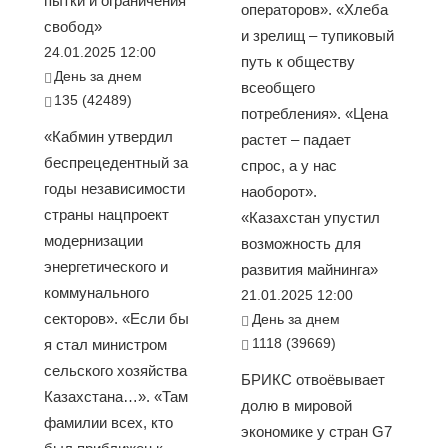
пытки и ограничения
операторов». «Хлеба
свобод»
и зрелищ – тупиковый
24.01.2025 12:00
путь к обществу
День за днем
всеобщего
135 (42489)
потребления». «Цена
«Кабмин утвердил
растет – падает
беспрецедентный за
спрос, а у нас
годы независимости
наоборот».
страны нацпроект
«Казахстан упустил
модернизации
возможность для
энергетического и
развития майнинга»
коммунального
21.01.2025 12:00
секторов». «Если бы
День за днем
1118 (39669)
я стал министром
сельского хозяйства
БРИКС отвоёвывает
Казахстана…». «Там
долю в мировой
фамилии всех, кто
экономике у стран G7