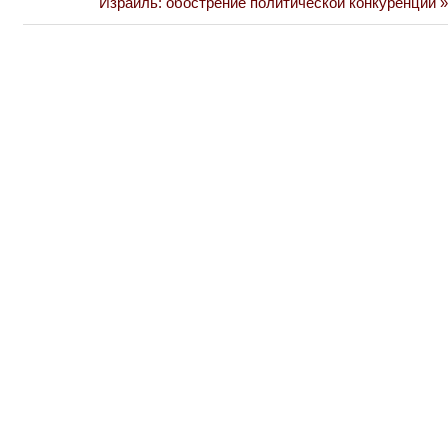
Next
Израиль: обострение политической конкуренции
Post:
записям