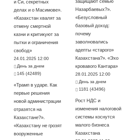
защищают семью
и Си, секретных
Назарбаевых?».
делах и о Масимове».
«Безусловный
«Казахстан хвалят за
базовый доход:
отмену смертной
почему
казни и критикуют за
заволновались
пытки и ограничения
адепты «старого»
свобод»
Казахстана?». «Эхо
24.01.2025 12:00
День за днем
кровавого Кантара»
145 (42489)
28.01.2025 12:00
День за днем
«Трамп в ударе. Как
1181 (43496)
первые решения
Рост НДС и
новой администрации
изменения налоговой
отразятся на
системы коснутся
Казахстане?».
малого бизнеса
«Казахстану не грозят
Казахстана
вооруженные