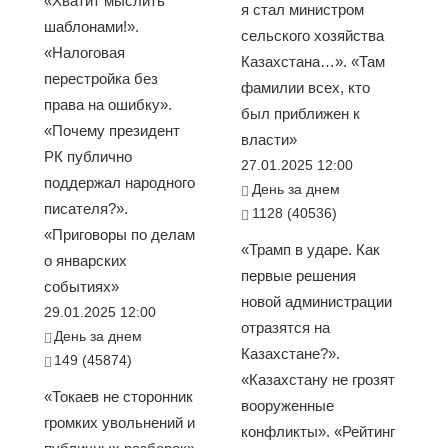
«Хватит мыслить
я стал министром
шаблонами!».
сельского хозяйства
«Налоговая
Казахстана…». «Там
перестройка без
фамилии всех, кто
права на ошибку».
был приближен к
«Почему президент
власти»
РК публично
27.01.2025 12:00
поддержал народного
День за днем
писателя?».
1128 (40536)
«Приговоры по делам
«Трамп в ударе. Как
о январских
первые решения
событиях»
новой администрации
29.01.2025 12:00
отразятся на
День за днем
Казахстане?».
149 (45874)
«Казахстану не грозят
«Токаев не сторонник
вооруженные
громких увольнений и
конфликты». «Рейтинг