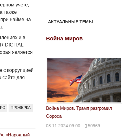
ерном учете,
а также
 при найме на
АКТУАЛЬНЫЕ ТЕМЫ
а.
плениях и в
ов
Война Миров
Войн
HR DIGITAL
орая является
е с коррупцией
 сайте для
ЮРО
ПРОВЕРКА
 Трамп разгромил
Война Миров. Трамп разгромил
Война 
Сороса
Сорос
00
50969
08.11.2024 09:00
50969
08.11.
?». «Народный