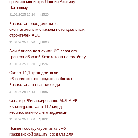
премьер-министра Японии Акихису
Нагашиму
31.01.2025 16:10
1523
Казахстан определился с
окончательным списком потенциальных
строителей АЭС
31.01.2025 15:20
1800
Али Алиева назначили ИО главного
тренера сборной Казахстана по футболу
31.01.2025 13:30
1597
Около Т1,1 трлн достигли
«безнадежные» кредиты в банках
Казахстана на начало года
31.01.2025 13:18
1557
Сенатор: Финансирование МЭПР РК
«Казгидромета» в Т12 млрд –
несопоставимо с его задачами
31.01.2025 13:00
1634
Новые госструктуры из служб
гражданской защиты создали для