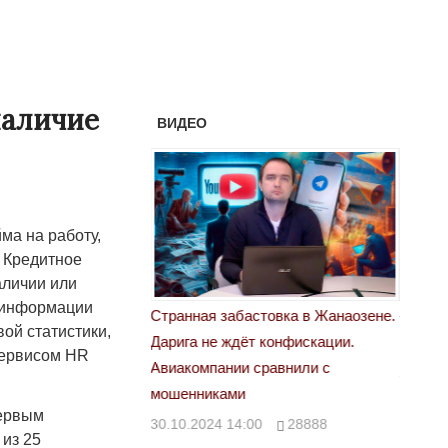
наличие
ВИДЕО
ма на работу,
 Кредитное
аличии или
й информации
астовка в Жанаозене.
«Новый Казахстан не говорит всей
Лондон
ой статистики,
т конфискации.
правды»
28.10.
сервисом HR
 сравнили с
29.10.2024 09:00
39623
Первым
00
28888
из 25