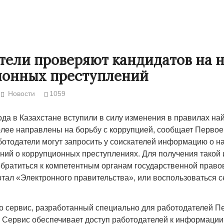
тели проверяют кандидатов на 
ионных преступлений
Новости
1059
ода в Казахстане вступили в силу изменения в правилах най
олее направлены на борьбу с коррупцией, сообщает Первое
ботодатели могут запросить у соискателей информацию о н
ений о коррупционных преступлениях. Для получения тако
Народ выбрал свет
Странная заб
обратиться к компетентным органам государственной правов
Дарига не ждё
17.10.2024 17:00
29972
ртал «Электронного правительства», или воспользоваться 
Авиакомпании
мошенниками
о сервис, разработанный специально для работодателей 
30.10.2024 14:
 Сервис обеспечивает доступ работодателей к информации 