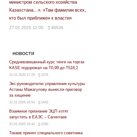
министром сельского хозяйства
Казахстана…». «Там фамилии всех,
кто был приближен к власти»
27.01.2025 12:00
40536
НОВОСТИ
Средневзвешенный курс тенге на торгах
KASE подорожал на Т0,99 до Т518,2
31.01.2025 17:25
1575
Экс-руководителю управления культуры
Астаны Мажагулову вынесли приговор
за хищение
31.01.2025 16:54
1642
Взаимное признание ЭЦП хотят
запустить в ЕАЭС – Сагинтаев
31.01.2025 16:42
1590
Токаев принял специального советника