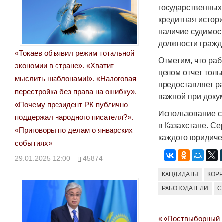
государственных
кредитная истори
наличие судимос
должности гражда
«Токаев объявил режим тотальной
Отметим, что ра
экономии в стране». «Хватит
целом отчет тол
мыслить шаблонами!». «Налоговая
предоставляет р
перестройка без права на ошибку».
важной при доку
«Почему президент РК публично
Использование с
поддержал народного писателя?».
в Казахстане. С
«Приговоры по делам о январских
каждого юридиче
событиях»
29.01.2025 12:00
45874
КАНДИДАТЫ
КОР
РАБОТОДАТЕЛИ
С
Previous
«Поствыборный а
Навигация