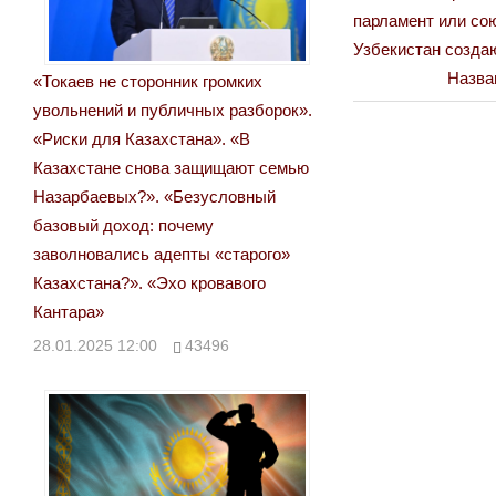
Post:
парламент или сою
по
Узбекистан созда
Next
Назва
записям
«Токаев не сторонник громких
Post:
увольнений и публичных разборок».
«Риски для Казахстана». «В
Казахстане снова защищают семью
Назарбаевых?». «Безусловный
базовый доход: почему
заволновались адепты «старого»
Казахстана?». «Эхо кровавого
Кантара»
28.01.2025 12:00
43496