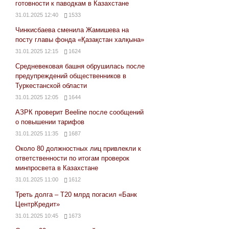
готовности к паводкам в Казахстане
31.01.2025 12:40
1533
Чинкисбаева сменила Жамишева на
посту главы фонда «Қазақстан халқына»
31.01.2025 12:15
1624
Средневековая башня обрушилась после
предупреждений общественников в
Туркестанской области
31.01.2025 12:05
1644
АЗРК проверит Beeline после сообщений
о повышении тарифов
31.01.2025 11:35
1687
Около 80 должностных лиц привлекли к
ответственности по итогам проверок
минпросвета в Казахстане
31.01.2025 11:00
1612
Треть долга – Т20 млрд погасил «Банк
ЦентрКредит»
31.01.2025 10:45
1673