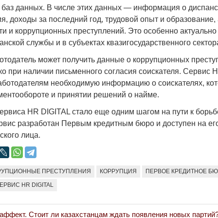
 баз данных. В числе этих данных — информация о диспанс
я, доходы за последний год, трудовой опыт и образование, 
ти и коррупционных преступлений. Это особенно актуально
нской службы и в субъектах квазигосударственного сектор
ботодатель может получить данные о коррупционных престу
Война Мир
ько при наличии письменного согласия соискателя. Сервис 
аботодателям необходимую информацию о соискателях, кот
ментообороте и принятии решений о найме.
ервиса HR DIGITAL стало еще одним шагом на пути к борьб
ервис разработан Первым кредитным бюро и доступен на его
ского лица.
РУПЦИОННЫЕ ПРЕСТУПЛЕНИЯ
КОРРУПЦИЯ
ПЕРВОЕ КРЕДИТНОЕ Б
Война Миров.
Сороса
ЕРВИС HR DIGITAL
08.11.2024 09:
ффект. Стоит ли казахстанцам ждать появления новых партий