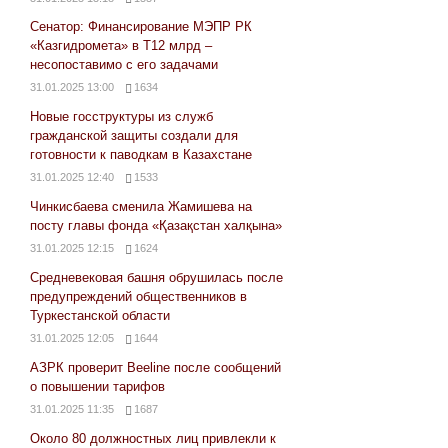
Сенатор: Финансирование МЭПР РК
«Казгидромета» в Т12 млрд –
несопоставимо с его задачами
31.01.2025 13:00
1634
Новые госструктуры из служб
гражданской защиты создали для
готовности к паводкам в Казахстане
31.01.2025 12:40
1533
Чинкисбаева сменила Жамишева на
посту главы фонда «Қазақстан халқына»
31.01.2025 12:15
1624
Средневековая башня обрушилась после
предупреждений общественников в
Туркестанской области
31.01.2025 12:05
1644
АЗРК проверит Beeline после сообщений
о повышении тарифов
31.01.2025 11:35
1687
Около 80 должностных лиц привлекли к