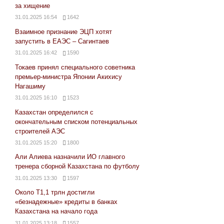
за хищение
31.01.2025 16:54
1642
Взаимное признание ЭЦП хотят
запустить в ЕАЭС – Сагинтаев
31.01.2025 16:42
1590
Токаев принял специального советника
премьер-министра Японии Акихису
Нагашиму
31.01.2025 16:10
1523
Казахстан определился с
окончательным списком потенциальных
строителей АЭС
31.01.2025 15:20
1800
Али Алиева назначили ИО главного
тренера сборной Казахстана по футболу
31.01.2025 13:30
1597
Около Т1,1 трлн достигли
«безнадежные» кредиты в банках
Казахстана на начало года
31.01.2025 13:18
1557