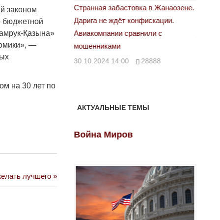
астовка в Жанаозене.
«Новый Казахстан не говорит всей
Лондон
й законом
т конфискации.
правды»
о бюджетной
28.10.
Самрук-Қазына»
 сравнили с
29.10.2024 09:00
39623
омики», —
ных
00
28888
ом на 30 лет по
АКТУАЛЬНЫЕ ТЕМЫ
ов
Война Миров
Войн
желать лучшего