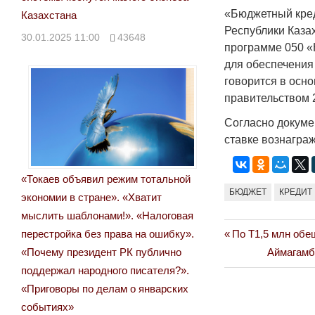
«Бюджетный кред
Казахстана
Республики Каза
30.01.2025 11:00
43648
программе 050 «
для обеспечения
говорится в осн
правительством 
Согласно докумен
ставке вознагра
«Токаев объявил режим тотальной
БЮДЖЕТ
КРЕДИТ
экономии в стране». «Хватит
мыслить шаблонами!». «Налоговая
Previous
перестройка без права на ошибку».
По Т1,5 млн обе
Навигация
Post:
Next
«Почему президент РК публично
Аймагамбе
по
Post:
поддержал народного писателя?».
«Приговоры по делам о январских
записям
событиях»