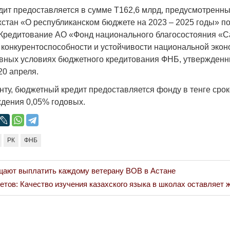
Народ выбрал свет
Странная заб
ит предоставляется в сумме Т162,6 млрд, предусмотренны
Дарига не ждё
хстан «О республиканском бюджете на 2023 – 2025 годы» п
17.10.2024 17:00
29972
Кредитование АО «Фонд национального благосостояния «
Авиакомпании
 конкурентоспособности и устойчивости национальной экон
мошенниками
овных условиях бюджетного кредитования ФНБ, утвержден
30.10.2024 14:
20 апреля.
ту, бюджетный кредит предоставляется фонду в тенге срок
ждения 0,05% годовых.
Война Мир
РК
ФНБ
щают выплатить каждому ветерану ВОВ в Астане
тов: Качество изучения казахского языка в школах оставляет 