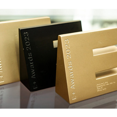
Война Мир
Война Миров.
Сороса
08.11.2024 09: