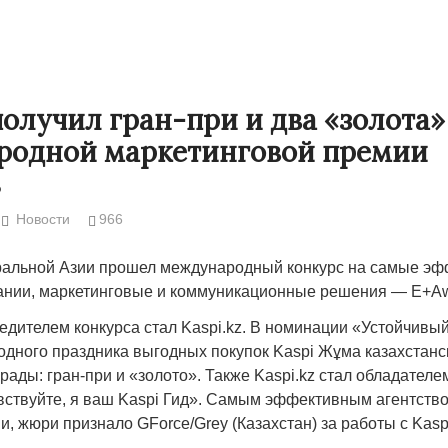
 получил гран-при и два «золота»
родной маркетинговой премии
s
Новости
966
ральной Азии прошел международный конкурс на самые э
нии, маркетинговые и коммуникационные решения — E+Aw
Народ выбрал свет
Странная заб
дителем конкурса стал Kaspi.kz. В номинации «Устойчивый
Дарига не ждё
17.10.2024 17:00
29972
одного праздника выгодных покупок Kaspi Жұма казахстан
Авиакомпании
рады: гран-при и «золото». Также Kaspi.kz стал обладателе
мошенниками
ствуйте, я ваш Kaspi Гид». Самым эффективным агентство
, жюри признало GForce/Grey (Казахстан) за работы с Kaspi
30.10.2024 14: