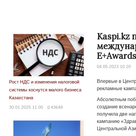
Kaspi.kz
междуна
E+Award
04.05.2023 10:20
Впервые в Цент
Рост НДС и изменения налоговой
рекламные кампа
системы коснутся малого бизнеса
Казахстана
Абсолютным побе
создание всенар
30.01.2025 11:00
43648
получила две наг
кампанию «Здрав
Центральной Азии