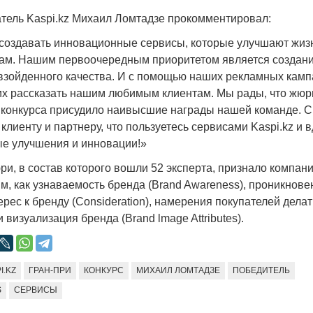
атель Kaspi.kz Михаил Ломтадзе прокомментировал:
создавать инновационные сервисы, которые улучшают жи
м. Нашим первоочередным приоритетом является создани
взойденного качества. И с помощью наших рекламных кам
их рассказать нашим любимым клиентам. Мы рады, что жюр
конкурса присудило наивысшие награды нашей команде. 
лиенту и партнеру, что пользуетесь сервисами Kaspi.kz и 
ые улучшения и инновации!»
ри, в состав которого вошли 52 эксперта, признало компан
м, как узнаваемость бренда (Brand Awareness), проникнове
терес к бренду (Consideration), намерения покупателей делат
 и визуализация бренда (Brand lmage Attributes).
I.KZ
ГРАН-ПРИ
КОНКУРС
МИХАИЛ ЛОМТАДЗЕ
ПОБЕДИТЕЛЬ
S
СЕРВИСЫ