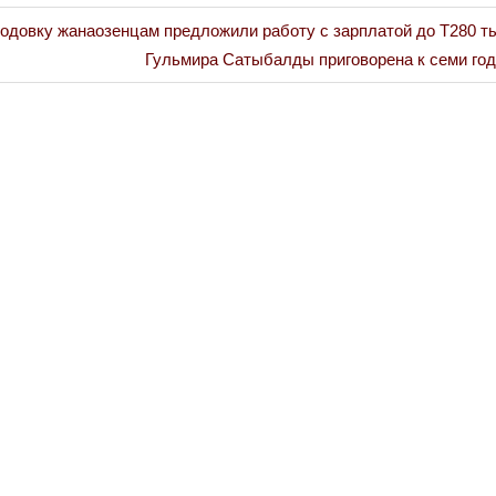
довку жанаозенцам предложили работу с зарплатой до Т280 т
Next
Гульмира Сатыбалды приговорена к семи го
Post: