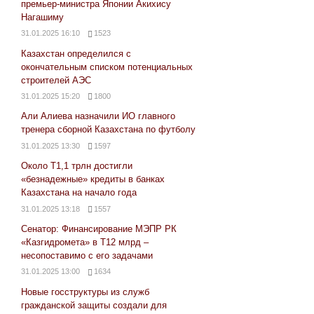
премьер-министра Японии Акихису
Нагашиму
31.01.2025 16:10
1523
Казахстан определился с
окончательным списком потенциальных
строителей АЭС
31.01.2025 15:20
1800
Али Алиева назначили ИО главного
тренера сборной Казахстана по футболу
31.01.2025 13:30
1597
Около Т1,1 трлн достигли
«безнадежные» кредиты в банках
Казахстана на начало года
31.01.2025 13:18
1557
Сенатор: Финансирование МЭПР РК
«Казгидромета» в Т12 млрд –
несопоставимо с его задачами
31.01.2025 13:00
1634
Новые госструктуры из служб
гражданской защиты создали для