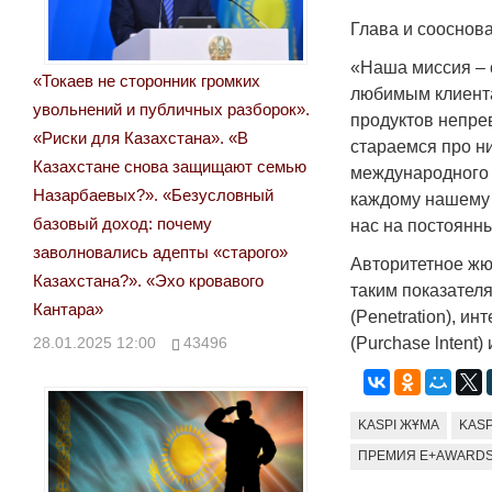
Глава и сооснов
«Наша миссия – 
«Токаев не сторонник громких
любимым клиента
увольнений и публичных разборок».
продуктов непре
«Риски для Казахстана». «В
стараемся про н
Казахстане снова защищают семью
международного 
Назарбаевых?». «Безусловный
каждому нашему к
базовый доход: почему
нас на постоянн
заволновались адепты «старого»
Авторитетное жю
Казахстана?». «Эхо кровавого
таким показателя
Кантара»
(Penetration), ин
28.01.2025 12:00
43496
(Purchase lntent)
KASPI ЖҰМА
KASP
ПРЕМИЯ E+AWARD