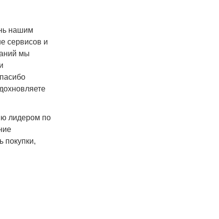
знь нашим
е сервисов и
паний мы
и
Спасибо
вдохновляете
ию лидером по
ние
ь покупки,