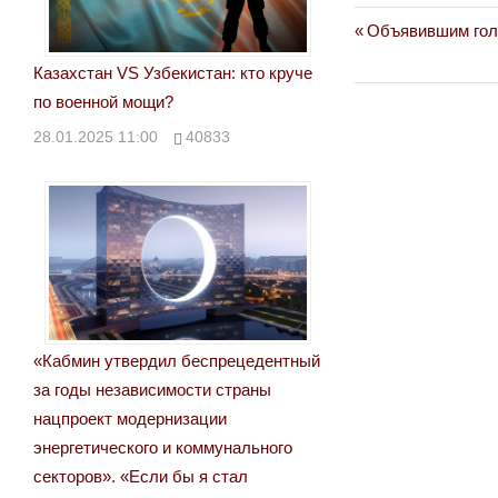
Previous
Объявившим голо
Навигация
Post:
Казахстан VS Узбекистан: кто круче
по
по военной мощи?
записям
28.01.2025 11:00
40833
«Кабмин утвердил беспрецедентный
за годы независимости страны
нацпроект модернизации
энергетического и коммунального
секторов». «Если бы я стал