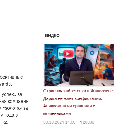
ВИДЕО
ффективные
ards.
астовка в Жанаозене.
«Новый Казахстан не говорит всей
Лондон
 успех» за
т конфискации.
правды»
28.10.
ская компания
 сравнили с
29.10.2024 09:00
39623
м «золота» за
м года в
.kz.
00
28888