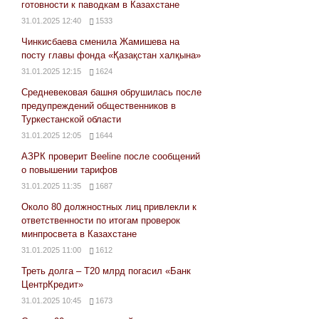
готовности к паводкам в Казахстане
31.01.2025 12:40
1533
Чинкисбаева сменила Жамишева на
посту главы фонда «Қазақстан халқына»
31.01.2025 12:15
1624
Средневековая башня обрушилась после
предупреждений общественников в
Туркестанской области
31.01.2025 12:05
1644
АЗРК проверит Beeline после сообщений
о повышении тарифов
31.01.2025 11:35
1687
Около 80 должностных лиц привлекли к
ответственности по итогам проверок
минпросвета в Казахстане
31.01.2025 11:00
1612
Треть долга – Т20 млрд погасил «Банк
ЦентрКредит»
31.01.2025 10:45
1673