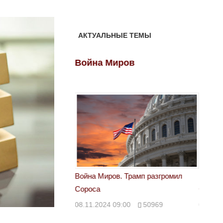
АКТУАЛЬНЫЕ ТЕМЫ
ов
Война Миров
Войн
 Трамп разгромил
Война Миров. Трамп разгромил
Война 
Сороса
Сорос
00
50969
08.11.2024 09:00
50969
08.11.