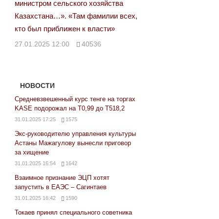
министром сельского хозяйства
Казахстана…». «Там фамилии всех,
кто был приближен к власти»
27.01.2025 12:00
40536
НОВОСТИ
Средневзвешенный курс тенге на торгах
KASE подорожал на Т0,99 до Т518,2
31.01.2025 17:25
1575
Экс-руководителю управления культуры
Астаны Мажагулову вынесли приговор
за хищение
31.01.2025 16:54
1642
Взаимное признание ЭЦП хотят
запустить в ЕАЭС – Сагинтаев
31.01.2025 16:42
1590
Токаев принял специального советника