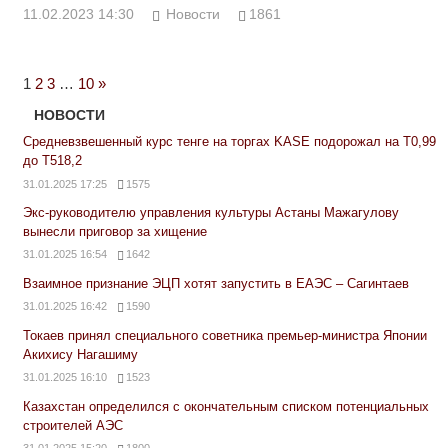
11.02.2023 14:30
Новости
1861
Next
1
2
3
…
10
»
Posts
НОВОСТИ
Средневзвешенный курс тенге на торгах KASE подорожал на Т0,99
до Т518,2
31.01.2025 17:25
1575
Экс-руководителю управления культуры Астаны Мажагулову
вынесли приговор за хищение
31.01.2025 16:54
1642
Взаимное признание ЭЦП хотят запустить в ЕАЭС – Сагинтаев
31.01.2025 16:42
1590
Токаев принял специального советника премьер-министра Японии
Акихису Нагашиму
31.01.2025 16:10
1523
Казахстан определился с окончательным списком потенциальных
строителей АЭС