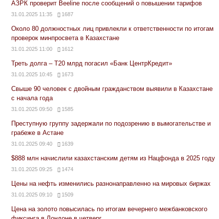
АЗРК проверит Beeline после сообщений о повышении тарифов
31.01.2025 11:35
1687
Около 80 должностных лиц привлекли к ответственности по итогам
проверок минпросвета в Казахстане
31.01.2025 11:00
1612
Треть долга – Т20 млрд погасил «Банк ЦентрКредит»
31.01.2025 10:45
1673
Свыше 90 человек с двойным гражданством выявили в Казахстане
с начала года
31.01.2025 09:50
1585
Преступную группу задержали по подозрению в вымогательстве и
грабеже в Астане
31.01.2025 09:40
1639
$888 млн начислили казахстанским детям из Нацфонда в 2025 году
31.01.2025 09:25
1474
Цены на нефть изменились разнонаправленно на мировых биржах
31.01.2025 09:10
1509
Цена на золото повысилась по итогам вечернего межбанковского
фиксинга в Лондоне в четверг