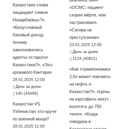
Казахстане снова
«ОСМС: пациент
защищают семью
скорее мёртв, чем
Назарбаевых?».
застрахован».
«Безусловный
«Сатира не
базовый доход:
преступление»
почему
23.01.2025 12:00
заволновались
День за днем
адепты «старого»
1124 (40821)
Казахстана?». «Эхо
«Как «трампономика
кровавого Кантара»
2.0» может повлиять
28.01.2025 12:00
на нефть и
День за днем
Казахстан?». «Цены
140 (43496)
на картофель могут
Казахстан VS
взлететь до 750
Узбекистан: кто круче
тенге». «Когда
по военной мощи?
говядина в
28.01.2025 11:00
Казахстане станет