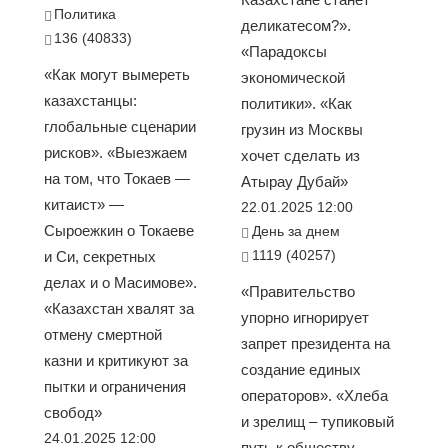
Политика
деликатесом?».
136 (40833)
«Парадоксы
«Как могут вымереть
экономической
казахстанцы:
политики». «Как
глобальные сценарии
грузин из Москвы
рисков». «Выезжаем
хочет сделать из
на том, что Токаев —
Атырау Дубай»
китаист» —
22.01.2025 12:00
Сыроежкин о Токаеве
День за днем
1119 (40257)
и Си, секретных
делах и о Масимове».
«Правительство
«Казахстан хвалят за
упорно игнорирует
отмену смертной
запрет президента на
казни и критикуют за
создание единых
пытки и ограничения
операторов». «Хлеба
свобод»
и зрелищ – тупиковый
24.01.2025 12:00
путь к обществу