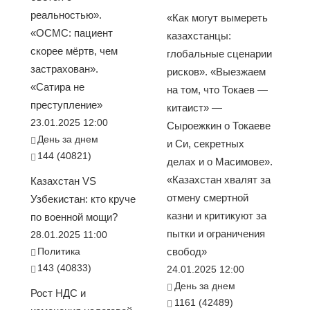
реальностью».
«Как могут вымереть
«ОСМС: пациент
казахстанцы:
скорее мёртв, чем
глобальные сценарии
застрахован».
рисков». «Выезжаем
«Сатира не
на том, что Токаев —
преступление»
китаист» —
23.01.2025 12:00
Сыроежкин о Токаеве
День за днем
и Си, секретных
144 (40821)
делах и о Масимове».
«Казахстан хвалят за
Казахстан VS
отмену смертной
Узбекистан: кто круче
казни и критикуют за
по военной мощи?
пытки и ограничения
28.01.2025 11:00
Политика
свобод»
143 (40833)
24.01.2025 12:00
День за днем
Рост НДС и
1161 (42489)