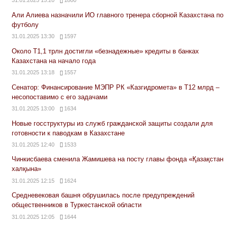
31.01.2025 15:20
1800
Али Алиева назначили ИО главного тренера сборной Казахстана по
футболу
31.01.2025 13:30
1597
Около Т1,1 трлн достигли «безнадежные» кредиты в банках
Казахстана на начало года
31.01.2025 13:18
1557
Сенатор: Финансирование МЭПР РК «Казгидромета» в Т12 млрд –
несопоставимо с его задачами
31.01.2025 13:00
1634
Новые госструктуры из служб гражданской защиты создали для
готовности к паводкам в Казахстане
31.01.2025 12:40
1533
Чинкисбаева сменила Жамишева на посту главы фонда «Қазақстан
халқына»
31.01.2025 12:15
1624
Средневековая башня обрушилась после предупреждений
общественников в Туркестанской области
31.01.2025 12:05
1644