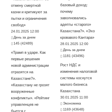
базовый доход:
отмену смертной
почему
казни и критикуют за
заволновались
пытки и ограничения
адепты «старого»
свобод»
Казахстана?». «Эхо
24.01.2025 12:00
День за днем
кровавого Кантара»
145 (42489)
28.01.2025 12:00
День за днем
«Трамп в ударе. Как
1181 (43496)
первые решения
Рост НДС и
новой администрации
изменения налоговой
отразятся на
системы коснутся
Казахстане?».
малого бизнеса
«Казахстану не грозят
Казахстана
вооруженные
30.01.2025 11:00
конфликты». «Рейтинг
Экономика
управленцев не
1169 (43648)
бьется с