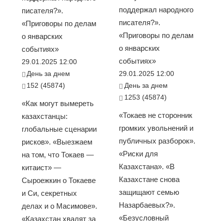
поддержал народного
писателя?».
писателя?».
«Приговоры по делам
«Приговоры по делам
о январских
о январских
событиях»
событиях»
29.01.2025 12:00
День за днем
29.01.2025 12:00
152 (45874)
День за днем
1253 (45874)
«Как могут вымереть
«Токаев не сторонник
казахстанцы:
громких увольнений и
глобальные сценарии
публичных разборок».
рисков». «Выезжаем
«Риски для
на том, что Токаев —
Казахстана». «В
китаист» —
Казахстане снова
Сыроежкин о Токаеве
защищают семью
и Си, секретных
Назарбаевых?».
делах и о Масимове».
«Безусловный
«Казахстан хвалят за