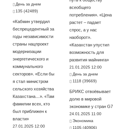
День за днем
всеобщего
135 (42489)
потребления». «Цена
«Кабмин утвердил
растет – падает
беспрецедентный за
спрос, а у нас
годы независимости
наоборот».
страны нацпроект
«Казахстан упустил
модернизации
возможность для
энергетического и
развития майнинга»
коммунального
21.01.2025 12:00
секторов». «Если бы
День за днем
1118 (39669)
я стал министром
сельского хозяйства
БРИКС отвоёвывает
Казахстана…». «Там
долю в мировой
фамилии всех, кто
экономике у стран G7
был приближен к
24.01.2025 11:00
власти»
Экономика
27.01.2025 12:00
1105 (40906)