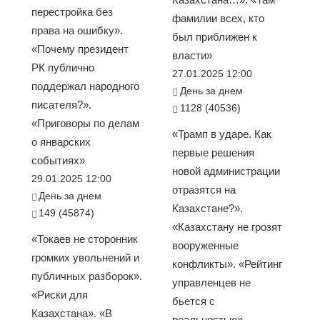
перестройка без
фамилии всех, кто
права на ошибку».
был приближен к
«Почему президент
власти»
РК публично
27.01.2025 12:00
поддержал народного
День за днем
писателя?».
1128 (40536)
«Приговоры по делам
«Трамп в ударе. Как
о январских
первые решения
событиях»
новой администрации
29.01.2025 12:00
отразятся на
День за днем
Казахстане?».
149 (45874)
«Казахстану не грозят
«Токаев не сторонник
вооруженные
громких увольнений и
конфликты». «Рейтинг
публичных разборок».
управленцев не
«Риски для
бьется с
Казахстана». «В
реальностью».