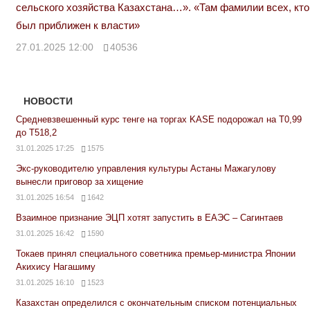
сельского хозяйства Казахстана…». «Там фамилии всех, кто
был приближен к власти»
27.01.2025 12:00
40536
НОВОСТИ
Средневзвешенный курс тенге на торгах KASE подорожал на Т0,99
до Т518,2
31.01.2025 17:25
1575
Экс-руководителю управления культуры Астаны Мажагулову
вынесли приговор за хищение
31.01.2025 16:54
1642
Взаимное признание ЭЦП хотят запустить в ЕАЭС – Сагинтаев
31.01.2025 16:42
1590
Токаев принял специального советника премьер-министра Японии
Акихису Нагашиму
31.01.2025 16:10
1523
Казахстан определился с окончательным списком потенциальных