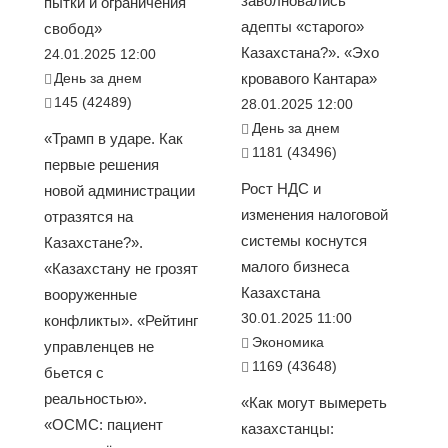
заволновались
пытки и ограничения
адепты «старого»
свобод»
Казахстана?». «Эхо
24.01.2025 12:00
День за днем
кровавого Кантара»
145 (42489)
28.01.2025 12:00
День за днем
«Трамп в ударе. Как
1181 (43496)
первые решения
Рост НДС и
новой администрации
изменения налоговой
отразятся на
системы коснутся
Казахстане?».
малого бизнеса
«Казахстану не грозят
Казахстана
вооруженные
30.01.2025 11:00
конфликты». «Рейтинг
Экономика
управленцев не
1169 (43648)
бьется с
реальностью».
«Как могут вымереть
«ОСМС: пациент
казахстанцы: