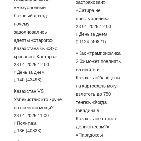
застрахован».
«Безусловный
«Сатира не
базовый доход:
преступление»
почему
23.01.2025 12:00
заволновались
День за днем
адепты «старого»
1124 (40821)
Казахстана?». «Эхо
«Как «трампономика
кровавого Кантара»
2.0» может повлиять
28.01.2025 12:00
на нефть и
День за днем
Казахстан?». «Цены
140 (43496)
на картофель могут
Казахстан VS
взлететь до 750
Узбекистан: кто круче
тенге». «Когда
по военной мощи?
говядина в
28.01.2025 11:00
Казахстане станет
Политика
деликатесом?».
136 (40833)
«Парадоксы