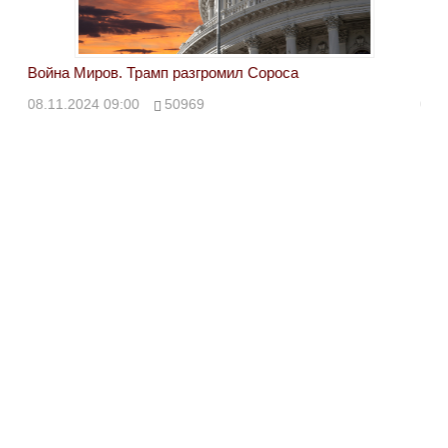
Война Миров. Трамп разгромил Сороса
Вой
08.11.2024 09:00
50969
08.