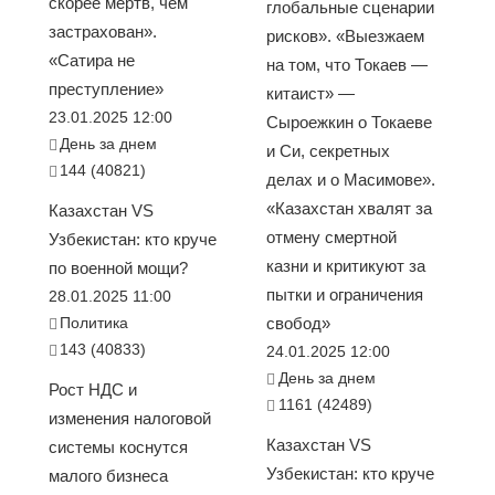
скорее мёртв, чем
глобальные сценарии
застрахован».
рисков». «Выезжаем
«Сатира не
на том, что Токаев —
преступление»
китаист» —
23.01.2025 12:00
Сыроежкин о Токаеве
День за днем
и Си, секретных
144 (40821)
делах и о Масимове».
«Казахстан хвалят за
Казахстан VS
отмену смертной
Узбекистан: кто круче
казни и критикуют за
по военной мощи?
пытки и ограничения
28.01.2025 11:00
Политика
свобод»
143 (40833)
24.01.2025 12:00
День за днем
Рост НДС и
1161 (42489)
изменения налоговой
Казахстан VS
системы коснутся
Узбекистан: кто круче
малого бизнеса