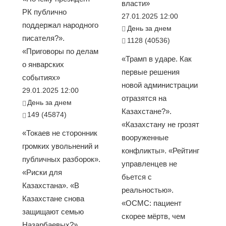
власти»
РК публично
27.01.2025 12:00
поддержал народного
День за днем
писателя?».
1128 (40536)
«Приговоры по делам
«Трамп в ударе. Как
о январских
первые решения
событиях»
новой администрации
29.01.2025 12:00
отразятся на
День за днем
Казахстане?».
149 (45874)
«Казахстану не грозят
«Токаев не сторонник
вооруженные
громких увольнений и
конфликты». «Рейтинг
публичных разборок».
управленцев не
«Риски для
бьется с
Казахстана». «В
реальностью».
Казахстане снова
«ОСМС: пациент
защищают семью
скорее мёртв, чем
Назарбаевых?».