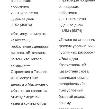
«Приговоры по делам
о январских
о январских
событиях»
событиях»
29.01.2025 12:00
День за днем
29.01.2025 12:00
152 (45874)
День за днем
1253 (45874)
«Как могут вымереть
«Токаев не сторонник
казахстанцы:
громких увольнений и
глобальные сценарии
публичных разборок».
рисков». «Выезжаем
«Риски для
на том, что Токаев —
Казахстана». «В
китаист» —
Казахстане снова
Сыроежкин о Токаеве
защищают семью
и Си, секретных
Назарбаевых?».
делах и о Масимове».
«Безусловный
«Казахстан хвалят за
базовый доход:
отмену смертной
почему
казни и критикуют за