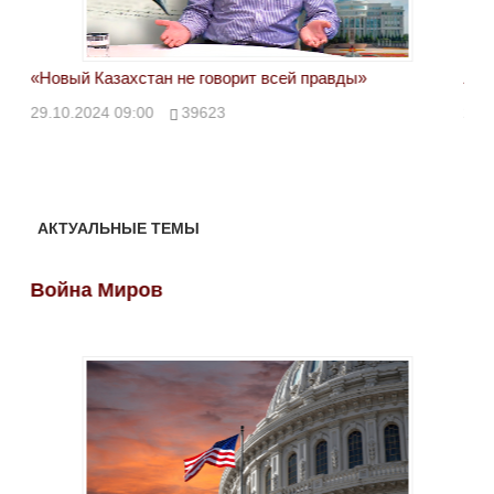
«Новый Казахстан не говорит всей правды»
Лон
ми
29.10.2024 09:00
39623
28.
АКТУАЛЬНЫЕ ТЕМЫ
Война Миров
Во