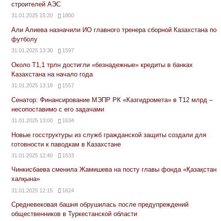
строителей АЭС
31.01.2025 15:20
1800
Али Алиева назначили ИО главного тренера сборной Казахстана по
футболу
31.01.2025 13:30
1597
Около Т1,1 трлн достигли «безнадежные» кредиты в банках
Казахстана на начало года
31.01.2025 13:18
1557
Сенатор: Финансирование МЭПР РК «Казгидромета» в Т12 млрд –
несопоставимо с его задачами
31.01.2025 13:00
1634
Новые госструктуры из служб гражданской защиты создали для
готовности к паводкам в Казахстане
31.01.2025 12:40
1533
Чинкисбаева сменила Жамишева на посту главы фонда «Қазақстан
халқына»
31.01.2025 12:15
1624
Средневековая башня обрушилась после предупреждений
общественников в Туркестанской области