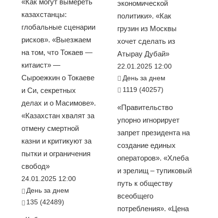
«Как могут вымереть
экономической
казахстанцы:
политики». «Как
глобальные сценарии
грузин из Москвы
рисков». «Выезжаем
хочет сделать из
на том, что Токаев —
Атырау Дубай»
китаист» —
22.01.2025 12:00
Сыроежкин о Токаеве
День за днем
1119 (40257)
и Си, секретных
делах и о Масимове».
«Правительство
«Казахстан хвалят за
упорно игнорирует
отмену смертной
запрет президента на
казни и критикуют за
создание единых
пытки и ограничения
операторов». «Хлеба
свобод»
и зрелищ – тупиковый
24.01.2025 12:00
путь к обществу
День за днем
всеобщего
135 (42489)
потребления». «Цена