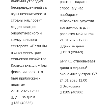
«Кабмин утвердил
растет – падает
беспрецедентный за
спрос, а у нас
годы независимости
наоборот».
страны нацпроект
«Казахстан упустил
модернизации
возможность для
энергетического и
развития майнинга»
коммунального
21.01.2025 12:00
секторов». «Если бы
День за днем
1118 (39669)
я стал министром
сельского хозяйства
БРИКС отвоёвывает
Казахстана…». «Там
долю в мировой
фамилии всех, кто
экономике у стран G7
был приближен к
24.01.2025 11:00
власти»
Экономика
27.01.2025 12:00
1105 (40906)
День за днем
135 (40536)