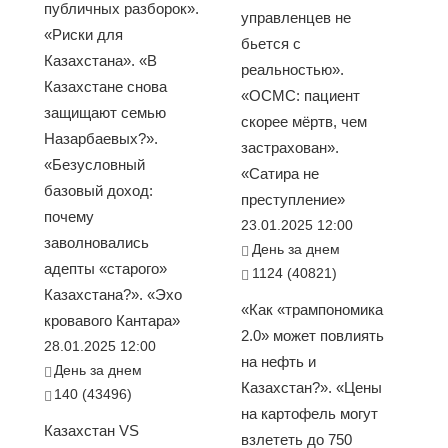
публичных разборок».
управленцев не
«Риски для
бьется с
Казахстана». «В
реальностью».
Казахстане снова
«ОСМС: пациент
защищают семью
скорее мёртв, чем
Назарбаевых?».
застрахован».
«Безусловный
«Сатира не
базовый доход:
преступление»
почему
23.01.2025 12:00
заволновались
День за днем
адепты «старого»
1124 (40821)
Казахстана?». «Эхо
«Как «трампономика
кровавого Кантара»
2.0» может повлиять
28.01.2025 12:00
на нефть и
День за днем
Казахстан?». «Цены
140 (43496)
на картофель могут
Казахстан VS
взлететь до 750