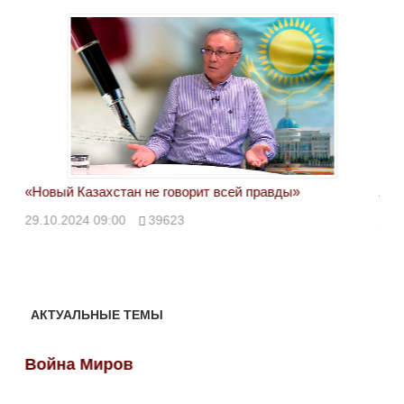
«Новый Казахстан не говорит всей правды»
Лон
ми
29.10.2024 09:00
39623
28.
АКТУАЛЬНЫЕ ТЕМЫ
Война Миров
Во