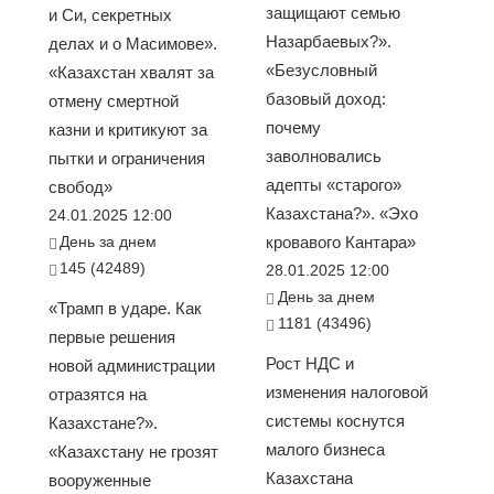
защищают семью
и Си, секретных
Назарбаевых?».
делах и о Масимове».
«Безусловный
«Казахстан хвалят за
базовый доход:
отмену смертной
почему
казни и критикуют за
заволновались
пытки и ограничения
адепты «старого»
свобод»
Казахстана?». «Эхо
24.01.2025 12:00
День за днем
кровавого Кантара»
145 (42489)
28.01.2025 12:00
День за днем
«Трамп в ударе. Как
1181 (43496)
первые решения
Рост НДС и
новой администрации
изменения налоговой
отразятся на
системы коснутся
Казахстане?».
малого бизнеса
«Казахстану не грозят
Казахстана
вооруженные