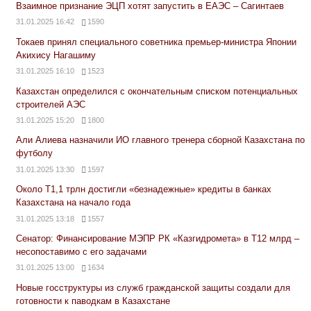
Взаимное признание ЭЦП хотят запустить в ЕАЭС – Сагинтаев
31.01.2025 16:42
1590
Токаев принял специального советника премьер-министра Японии
Акихису Нагашиму
31.01.2025 16:10
1523
Казахстан определился с окончательным списком потенциальных
строителей АЭС
31.01.2025 15:20
1800
Али Алиева назначили ИО главного тренера сборной Казахстана по
футболу
31.01.2025 13:30
1597
Около Т1,1 трлн достигли «безнадежные» кредиты в банках
Казахстана на начало года
31.01.2025 13:18
1557
Сенатор: Финансирование МЭПР РК «Казгидромета» в Т12 млрд –
несопоставимо с его задачами
31.01.2025 13:00
1634
Новые госструктуры из служб гражданской защиты создали для
готовности к паводкам в Казахстане