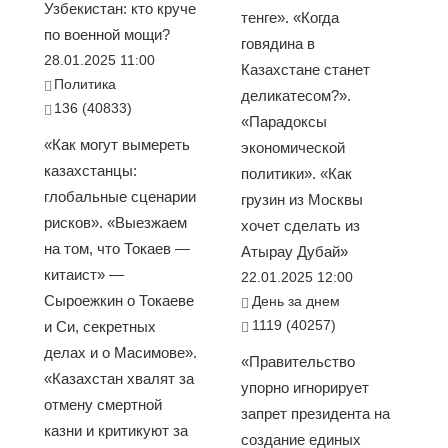
Узбекистан: кто круче
тенге». «Когда
по военной мощи?
говядина в
28.01.2025 11:00
Казахстане станет
Политика
деликатесом?».
136 (40833)
«Парадоксы
«Как могут вымереть
экономической
казахстанцы:
политики». «Как
глобальные сценарии
грузин из Москвы
рисков». «Выезжаем
хочет сделать из
на том, что Токаев —
Атырау Дубай»
китаист» —
22.01.2025 12:00
Сыроежкин о Токаеве
День за днем
1119 (40257)
и Си, секретных
делах и о Масимове».
«Правительство
«Казахстан хвалят за
упорно игнорирует
отмену смертной
запрет президента на
казни и критикуют за
создание единых