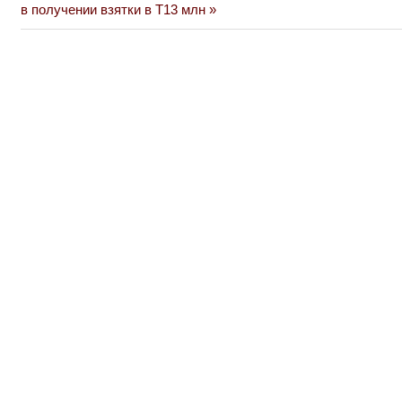
Post:
в получении взятки в Т13 млн
записям