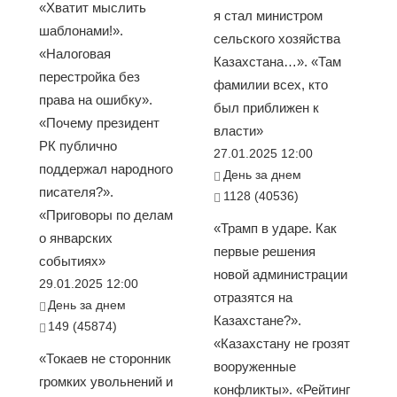
«Хватит мыслить
я стал министром
шаблонами!».
сельского хозяйства
«Налоговая
Казахстана…». «Там
перестройка без
фамилии всех, кто
права на ошибку».
был приближен к
«Почему президент
власти»
РК публично
27.01.2025 12:00
поддержал народного
День за днем
писателя?».
1128 (40536)
«Приговоры по делам
«Трамп в ударе. Как
о январских
первые решения
событиях»
новой администрации
29.01.2025 12:00
отразятся на
День за днем
Казахстане?».
149 (45874)
«Казахстану не грозят
«Токаев не сторонник
вооруженные
громких увольнений и
конфликты». «Рейтинг