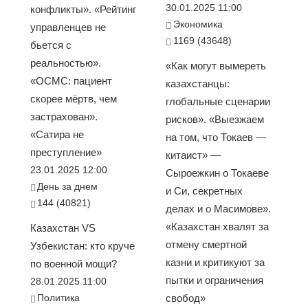
30.01.2025 11:00
конфликты». «Рейтинг
Экономика
управленцев не
1169 (43648)
бьется с
реальностью».
«Как могут вымереть
«ОСМС: пациент
казахстанцы:
скорее мёртв, чем
глобальные сценарии
застрахован».
рисков». «Выезжаем
«Сатира не
на том, что Токаев —
преступление»
китаист» —
23.01.2025 12:00
Сыроежкин о Токаеве
День за днем
и Си, секретных
144 (40821)
делах и о Масимове».
«Казахстан хвалят за
Казахстан VS
отмену смертной
Узбекистан: кто круче
казни и критикуют за
по военной мощи?
пытки и ограничения
28.01.2025 11:00
Политика
свобод»