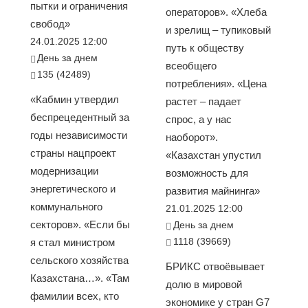
пытки и ограничения
операторов». «Хлеба
свобод»
и зрелищ – тупиковый
24.01.2025 12:00
путь к обществу
День за днем
всеобщего
135 (42489)
потребления». «Цена
«Кабмин утвердил
растет – падает
беспрецедентный за
спрос, а у нас
годы независимости
наоборот».
страны нацпроект
«Казахстан упустил
модернизации
возможность для
энергетического и
развития майнинга»
коммунального
21.01.2025 12:00
секторов». «Если бы
День за днем
1118 (39669)
я стал министром
сельского хозяйства
БРИКС отвоёвывает
Казахстана…». «Там
долю в мировой
фамилии всех, кто
экономике у стран G7