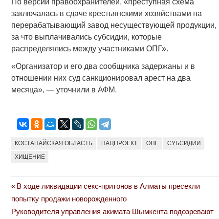
По версии правоохранителей, «преступная схема
заключалась в сдаче крестьянскими хозяйствами на
перерабатывающий завод несуществующей продукции,
за что выплачивались субсидии, которые
распределялись между участниками ОПГ».
«Организатор и его два сообщника задержаны и в
отношении них суд санкционировал арест на два
месяца», — уточнили в АФМ.
КОСТАНАЙСКАЯ ОБЛАСТЬ
НАЦПРОЕКТ
ОПГ
СУБСИДИИ
ХИЩЕНИЕ
Previous
В ходе ликвидации секс-притонов в Алматы пресекли
Навигация
Post:
попытку продажи новорожденного
по
Next
Руководителя управления акимата Шымкента подозревают