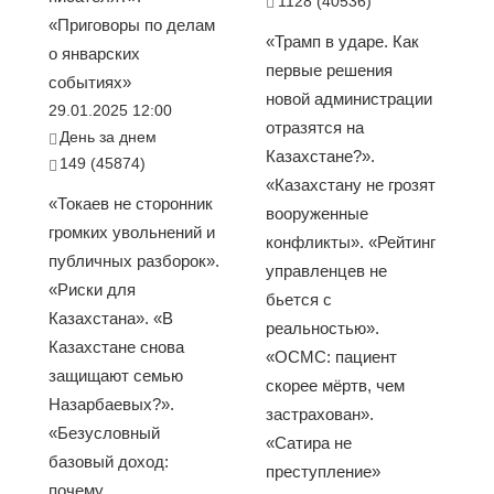
1128 (40536)
«Приговоры по делам
«Трамп в ударе. Как
о январских
первые решения
событиях»
новой администрации
29.01.2025 12:00
отразятся на
День за днем
Казахстане?».
149 (45874)
«Казахстану не грозят
«Токаев не сторонник
вооруженные
громких увольнений и
конфликты». «Рейтинг
публичных разборок».
управленцев не
«Риски для
бьется с
Казахстана». «В
реальностью».
Казахстане снова
«ОСМС: пациент
защищают семью
скорее мёртв, чем
Назарбаевых?».
застрахован».
«Безусловный
«Сатира не
базовый доход:
преступление»
почему