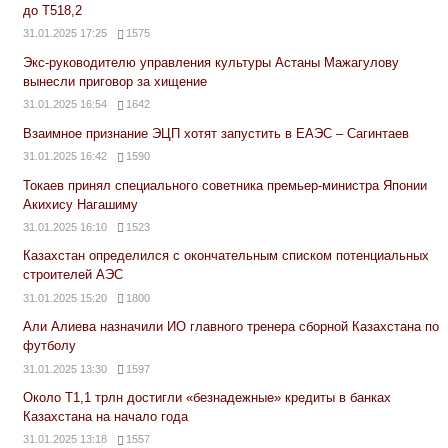
до Т518,2
31.01.2025 17:25
1575
Экс-руководителю управления культуры Астаны Мажагулову
вынесли приговор за хищение
31.01.2025 16:54
1642
Взаимное признание ЭЦП хотят запустить в ЕАЭС – Сагинтаев
31.01.2025 16:42
1590
Токаев принял специального советника премьер-министра Японии
Акихису Нагашиму
31.01.2025 16:10
1523
Казахстан определился с окончательным списком потенциальных
строителей АЭС
31.01.2025 15:20
1800
Али Алиева назначили ИО главного тренера сборной Казахстана по
футболу
31.01.2025 13:30
1597
Около Т1,1 трлн достигли «безнадежные» кредиты в банках
Казахстана на начало года
31.01.2025 13:18
1557