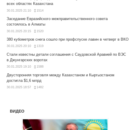
всех областях Казахстана
30.01.2025 21:10
1514
Заседание Евразийского межправительственного совета
состоялось в Алматы
30.01.2025 20:15
1520
380 кубометров снега сошло при профспуске лавин в четверг в ВКО
30.01.2025 20:10
1319
Стали известны детали соглашения с Саудовской Аравией по ВЭС
в Джунгарских воротах
30.01.2025 19:10
1588
Двусторонняя торговля между Казахстаном и Кыргызстаном
достигла $1,6 млрд
30.01.2025 18:57
1482
ВИДЕО