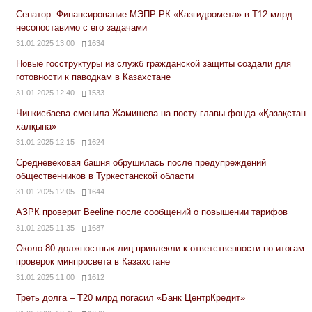
Сенатор: Финансирование МЭПР РК «Казгидромета» в Т12 млрд –
несопоставимо с его задачами
31.01.2025 13:00
1634
Новые госструктуры из служб гражданской защиты создали для
готовности к паводкам в Казахстане
31.01.2025 12:40
1533
Чинкисбаева сменила Жамишева на посту главы фонда «Қазақстан
халқына»
31.01.2025 12:15
1624
Средневековая башня обрушилась после предупреждений
общественников в Туркестанской области
31.01.2025 12:05
1644
АЗРК проверит Beeline после сообщений о повышении тарифов
31.01.2025 11:35
1687
Около 80 должностных лиц привлекли к ответственности по итогам
проверок минпросвета в Казахстане
31.01.2025 11:00
1612
Треть долга – Т20 млрд погасил «Банк ЦентрКредит»