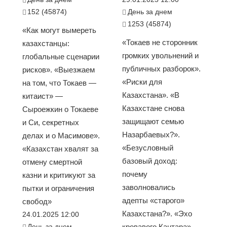
152 (45874)
День за днем
1253 (45874)
«Как могут вымереть
«Токаев не сторонник
казахстанцы:
громких увольнений и
глобальные сценарии
публичных разборок».
рисков». «Выезжаем
«Риски для
на том, что Токаев —
Казахстана». «В
китаист» —
Казахстане снова
Сыроежкин о Токаеве
защищают семью
и Си, секретных
Назарбаевых?».
делах и о Масимове».
«Безусловный
«Казахстан хвалят за
базовый доход:
отмену смертной
почему
казни и критикуют за
заволновались
пытки и ограничения
адепты «старого»
свобод»
Казахстана?». «Эхо
24.01.2025 12:00
День за днем
кровавого Кантара»