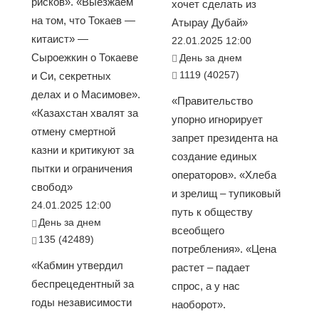
рисков». «Выезжаем
хочет сделать из
на том, что Токаев —
Атырау Дубай»
китаист» —
22.01.2025 12:00
Сыроежкин о Токаеве
День за днем
1119 (40257)
и Си, секретных
делах и о Масимове».
«Правительство
«Казахстан хвалят за
упорно игнорирует
отмену смертной
запрет президента на
казни и критикуют за
создание единых
пытки и ограничения
операторов». «Хлеба
свобод»
и зрелищ – тупиковый
24.01.2025 12:00
путь к обществу
День за днем
всеобщего
135 (42489)
потребления». «Цена
«Кабмин утвердил
растет – падает
беспрецедентный за
спрос, а у нас
годы независимости
наоборот».