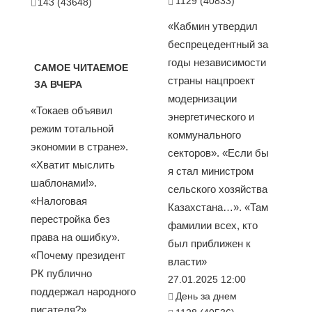
1129 (40833)
143 (43648)
«Кабмин утвердил
беспрецедентный за
годы независимости
САМОЕ ЧИТАЕМОЕ
страны нацпроект
ЗА ВЧЕРА
модернизации
«Токаев объявил
энергетического и
режим тотальной
коммунального
экономии в стране».
секторов». «Если бы
«Хватит мыслить
я стал министром
шаблонами!».
сельского хозяйства
«Налоговая
Казахстана…». «Там
перестройка без
фамилии всех, кто
права на ошибку».
был приближен к
«Почему президент
власти»
РК публично
27.01.2025 12:00
поддержал народного
День за днем
писателя?».