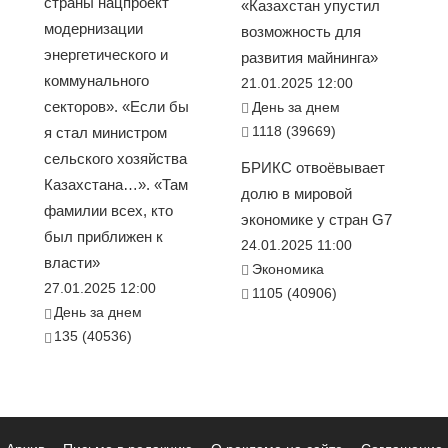
страны нацпроект
«Казахстан упустил
модернизации
возможность для
энергетического и
развития майнинга»
коммунального
21.01.2025 12:00
секторов». «Если бы
День за днем
1118 (39669)
я стал министром
сельского хозяйства
БРИКС отвоёвывает
Казахстана…». «Там
долю в мировой
фамилии всех, кто
экономике у стран G7
был приближен к
24.01.2025 11:00
власти»
Экономика
27.01.2025 12:00
1105 (40906)
День за днем
135 (40536)