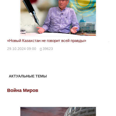
«Новый Казахстан не говорит всей правды»
Лон
ми
29.10.2024 09:00
39623
28.
АКТУАЛЬНЫЕ ТЕМЫ
Война Миров
Во