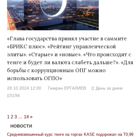
«Глава государства принял участие в саммите
«БРИКС плюс». «Рейтинг управленческой
элиты». «Старые» и «новые». «Что происходит с
тенге и будет ли валюта слабеть дальше?». «Для
борьбы с коррупционным ОПГ можно
использовать ОГПО»
28.10.2024 12:00
Гимран ЕРГАЛИЕВ
День за днем
5194
Next
1
2
3
…
14
»
Posts
НОВОСТИ
Средневзвешенный курс тенге на торгах KASE подорожал на Т0,99