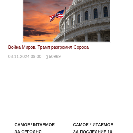
Война Миров. Трамп разгромил Сороса
Вой
08.11.2024 09:00
50969
08.
САМОЕ ЧИТАЕМОЕ
САМОЕ ЧИТАЕМОЕ
ЗА СЕГОДНЯ
ЗА ПОСЛЕДНИЕ 10