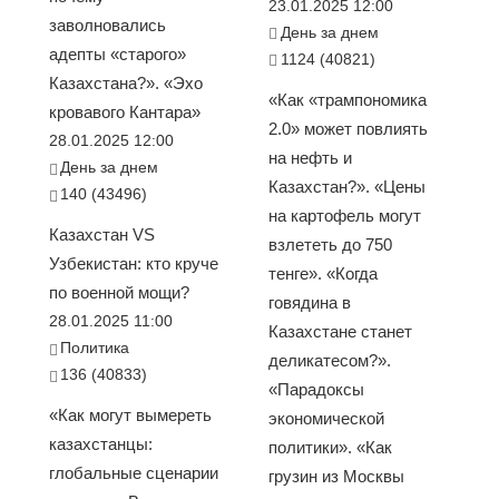
23.01.2025 12:00
заволновались
День за днем
адепты «старого»
1124 (40821)
Казахстана?». «Эхо
«Как «трампономика
кровавого Кантара»
2.0» может повлиять
28.01.2025 12:00
на нефть и
День за днем
Казахстан?». «Цены
140 (43496)
на картофель могут
Казахстан VS
взлететь до 750
Узбекистан: кто круче
тенге». «Когда
по военной мощи?
говядина в
28.01.2025 11:00
Казахстане станет
Политика
деликатесом?».
136 (40833)
«Парадоксы
«Как могут вымереть
экономической
казахстанцы:
политики». «Как
глобальные сценарии
грузин из Москвы