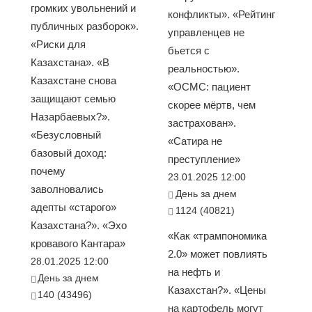
громких увольнений и
конфликты». «Рейтинг
публичных разборок».
управленцев не
«Риски для
бьется с
Казахстана». «В
реальностью».
Казахстане снова
«ОСМС: пациент
защищают семью
скорее мёртв, чем
Назарбаевых?».
застрахован».
«Безусловный
«Сатира не
базовый доход:
преступление»
почему
23.01.2025 12:00
заволновались
День за днем
адепты «старого»
1124 (40821)
Казахстана?». «Эхо
«Как «трампономика
кровавого Кантара»
2.0» может повлиять
28.01.2025 12:00
на нефть и
День за днем
Казахстан?». «Цены
140 (43496)
на картофель могут