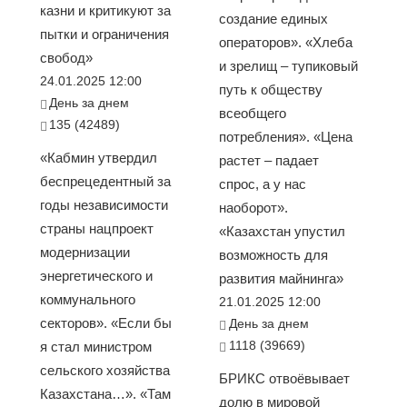
казни и критикуют за
создание единых
пытки и ограничения
операторов». «Хлеба
свобод»
и зрелищ – тупиковый
24.01.2025 12:00
путь к обществу
День за днем
всеобщего
135 (42489)
потребления». «Цена
«Кабмин утвердил
растет – падает
беспрецедентный за
спрос, а у нас
годы независимости
наоборот».
страны нацпроект
«Казахстан упустил
модернизации
возможность для
энергетического и
развития майнинга»
коммунального
21.01.2025 12:00
секторов». «Если бы
День за днем
1118 (39669)
я стал министром
сельского хозяйства
БРИКС отвоёвывает
Казахстана…». «Там
долю в мировой