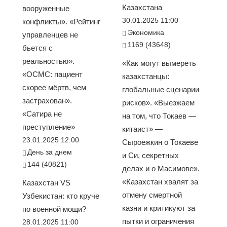
Казахстана
вооруженные
30.01.2025 11:00
конфликты». «Рейтинг
Экономика
управленцев не
1169 (43648)
бьется с
реальностью».
«Как могут вымереть
«ОСМС: пациент
казахстанцы:
скорее мёртв, чем
глобальные сценарии
застрахован».
рисков». «Выезжаем
«Сатира не
на том, что Токаев —
преступление»
китаист» —
23.01.2025 12:00
Сыроежкин о Токаеве
День за днем
и Си, секретных
144 (40821)
делах и о Масимове».
«Казахстан хвалят за
Казахстан VS
отмену смертной
Узбекистан: кто круче
казни и критикуют за
по военной мощи?
пытки и ограничения
28.01.2025 11:00