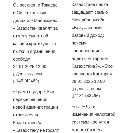
Казахстане снова
Сыроежкин о Токаеве
защищают семью
и Си, секретных
Назарбаевых?».
делах и о Масимове».
«Безусловный
«Казахстан хвалят за
базовый доход:
отмену смертной
почему
казни и критикуют за
заволновались
пытки и ограничения
адепты «старого»
свобод»
Казахстана?». «Эхо
24.01.2025 12:00
День за днем
кровавого Кантара»
145 (42489)
28.01.2025 12:00
День за днем
«Трамп в ударе. Как
1181 (43496)
первые решения
Рост НДС и
новой администрации
изменения налоговой
отразятся на
системы коснутся
Казахстане?».
малого бизнеса
«Казахстану не грозят