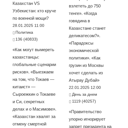
Казахстан VS
взлететь до 750
Узбекистан: кто круче
тенге». «Когда
по военной мощи?
говядина в
28.01.2025 11:00
Казахстане станет
Политика
деликатесом?».
136 (40833)
«Парадоксы
«Как могут вымереть
экономической
казахстанцы:
политики». «Как
глобальные сценарии
грузин из Москвы
рисков». «Выезжаем
хочет сделать из
на том, что Токаев —
Атырау Дубай»
китаист» —
22.01.2025 12:00
Сыроежкин о Токаеве
День за днем
1119 (40257)
и Си, секретных
делах и о Масимове».
«Правительство
«Казахстан хвалят за
упорно игнорирует
отмену смертной
запрет президента на