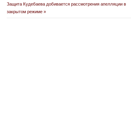
по
Next
Защита Кудебаева добивается рассмотрения апелляции в
Post:
закрытом режиме
записям