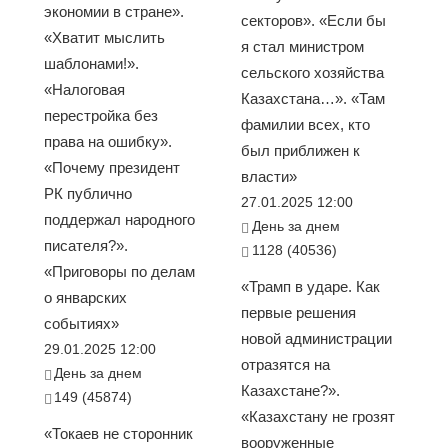
экономии в стране».
секторов». «Если бы
«Хватит мыслить
я стал министром
шаблонами!».
сельского хозяйства
«Налоговая
Казахстана…». «Там
перестройка без
фамилии всех, кто
права на ошибку».
был приближен к
«Почему президент
власти»
РК публично
27.01.2025 12:00
поддержал народного
День за днем
писателя?».
1128 (40536)
«Приговоры по делам
«Трамп в ударе. Как
о январских
первые решения
событиях»
новой администрации
29.01.2025 12:00
отразятся на
День за днем
Казахстане?».
149 (45874)
«Казахстану не грозят
«Токаев не сторонник
вооруженные