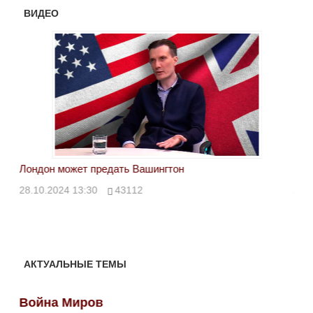
ВИДЕО
Лондон может предать Вашингтон
Эле
28.10.2024 13:30
43112
24.
АКТУАЛЬНЫЕ ТЕМЫ
Война Миров
Во