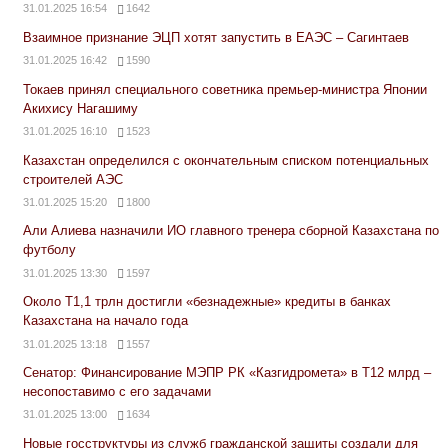
31.01.2025 16:54
1642
Взаимное признание ЭЦП хотят запустить в ЕАЭС – Сагинтаев
31.01.2025 16:42
1590
Токаев принял специального советника премьер-министра Японии
Акихису Нагашиму
31.01.2025 16:10
1523
Казахстан определился с окончательным списком потенциальных
строителей АЭС
31.01.2025 15:20
1800
Али Алиева назначили ИО главного тренера сборной Казахстана по
футболу
31.01.2025 13:30
1597
Около Т1,1 трлн достигли «безнадежные» кредиты в банках
Казахстана на начало года
31.01.2025 13:18
1557
Сенатор: Финансирование МЭПР РК «Казгидромета» в Т12 млрд –
несопоставимо с его задачами
31.01.2025 13:00
1634
Новые госструктуры из служб гражданской защиты создали для