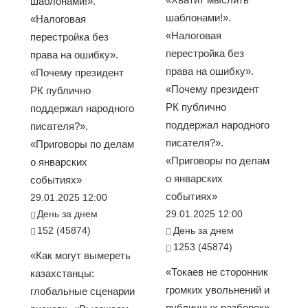
шаблонами!».
шаблонами!».
«Налоговая
«Налоговая
перестройка без
перестройка без
права на ошибку».
права на ошибку».
«Почему президент
«Почему президент
РК публично
РК публично
поддержал народного
поддержал народного
писателя?».
писателя?».
«Приговоры по делам
«Приговоры по делам
о январских
о январских
событиях»
событиях»
29.01.2025 12:00
День за днем
29.01.2025 12:00
152 (45874)
День за днем
1253 (45874)
«Как могут вымереть
«Токаев не сторонник
казахстанцы:
громких увольнений и
глобальные сценарии
публичных разборок».