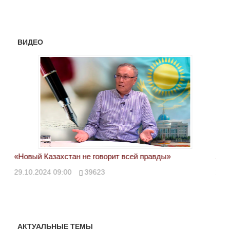
ВИДЕО
«Новый Казахстан не говорит всей правды»
Лон
ми
29.10.2024 09:00
39623
28.
АКТУАЛЬНЫЕ ТЕМЫ