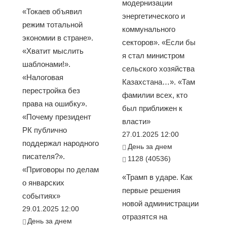
модернизации
«Токаев объявил
энергетического и
режим тотальной
коммунального
экономии в стране».
секторов». «Если бы
«Хватит мыслить
я стал министром
шаблонами!».
сельского хозяйства
«Налоговая
Казахстана…». «Там
перестройка без
фамилии всех, кто
права на ошибку».
был приближен к
«Почему президент
власти»
РК публично
27.01.2025 12:00
поддержал народного
День за днем
писателя?».
1128 (40536)
«Приговоры по делам
«Трамп в ударе. Как
о январских
первые решения
событиях»
новой администрации
29.01.2025 12:00
отразятся на
День за днем