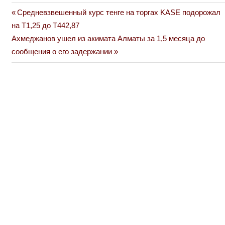
Previous
Средневзвешенный курс тенге на торгах KASE подорожал
Навигация
Post:
на Т1,25 до Т442,87
по
Next
Ахмеджанов ушел из акимата Алматы за 1,5 месяца до
Post:
сообщения о его задержании
записям