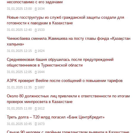
несопоставимо с его задачами
31.01.2025 13:00
1634
Новые госструктуры из служб гражданской защиты создали для
готовности к паводкам в Казахстане
31.01.2025 12:40
1533
Чинкисбаева сменила Жамишева на посту главы фонда «Қазақстан
халқына»
31.01.2025 12:15
1624
Средневековая башня обрушилась после предупреждений
общественников в Туркестанской области
31.01.2025 12:05
1644
АЗРК проверит Beeline после сообщений о повышении тарифов
31.01.2025 11:35
1687
Около 80 должностных лиц привлекли к ответственности по итогам
проверок минпросвета в Казахстане
31.01.2025 11:00
1612
Треть долга – Т20 млрд погасил «Банк ЦентрКредит»
31.01.2025 10:45
1673
Свыше 90 человек с двойным гражданством выявили в Казахстане