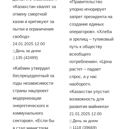
«Правительство
«Казахстан хвалят за
упорно игнорирует
отмену смертной
запрет президента на
казни и критикуют за
создание единых
пытки и ограничения
операторов». «Хлеба
свобод»
и зрелищ – тупиковый
24.01.2025 12:00
путь к обществу
День за днем
всеобщего
135 (42489)
потребления». «Цена
«Кабмин утвердил
растет – падает
беспрецедентный за
спрос, а у нас
годы независимости
наоборот».
страны нацпроект
«Казахстан упустил
модернизации
возможность для
энергетического и
развития майнинга»
коммунального
21.01.2025 12:00
секторов». «Если бы
День за днем
1118 (39669)
я стал министром