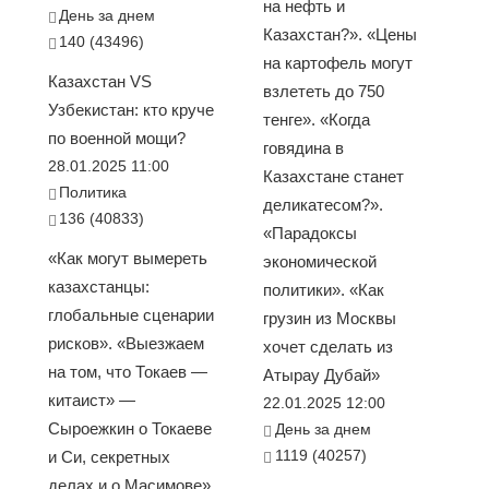
на нефть и
День за днем
Казахстан?». «Цены
140 (43496)
на картофель могут
Казахстан VS
взлететь до 750
Узбекистан: кто круче
тенге». «Когда
по военной мощи?
говядина в
28.01.2025 11:00
Казахстане станет
Политика
деликатесом?».
136 (40833)
«Парадоксы
«Как могут вымереть
экономической
казахстанцы:
политики». «Как
глобальные сценарии
грузин из Москвы
рисков». «Выезжаем
хочет сделать из
на том, что Токаев —
Атырау Дубай»
китаист» —
22.01.2025 12:00
Сыроежкин о Токаеве
День за днем
1119 (40257)
и Си, секретных
делах и о Масимове».