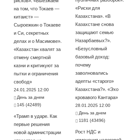
рисков». «Выезжаем
«Риски для
на том, что Токаев —
Казахстана». «В
китаист» —
Казахстане снова
Сыроежкин о Токаеве
защищают семью
и Си, секретных
Назарбаевых?».
делах и о Масимове».
«Безусловный
«Казахстан хвалят за
базовый доход:
отмену смертной
почему
казни и критикуют за
заволновались
пытки и ограничения
адепты «старого»
свобод»
Казахстана?». «Эхо
24.01.2025 12:00
День за днем
кровавого Кантара»
145 (42489)
28.01.2025 12:00
День за днем
«Трамп в ударе. Как
1181 (43496)
первые решения
Рост НДС и
новой администрации
изменения налоговой