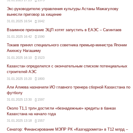
Экс-руководителю управления культуры Астаны Мажагулову
вынесли приговор за хищение
31.01.2025 16:54
1642
Взаимное признание ЭЦП хотят запустить в ЕАЭС – Сагинтаев
31.01.2025 16:42
1590
Токаев принял специального советника премьер-министра Японии
Акихису Нагашиму
31.01.2025 16:10
1523
Казахстан определился с окончательным списком потенциальных
строителей АЭС
31.01.2025 15:20
1800
Али Алиева назначили ИО главного тренера сборной Казахстана по
футболу
31.01.2025 13:30
1597
Около Т1,1 трлн достигли «безнадежные» кредиты в банках
Казахстана на начало года
31.01.2025 13:18
1557
Сенатор: Финансирование МЭПР РК «Казгидромета» в Т12 млрд –