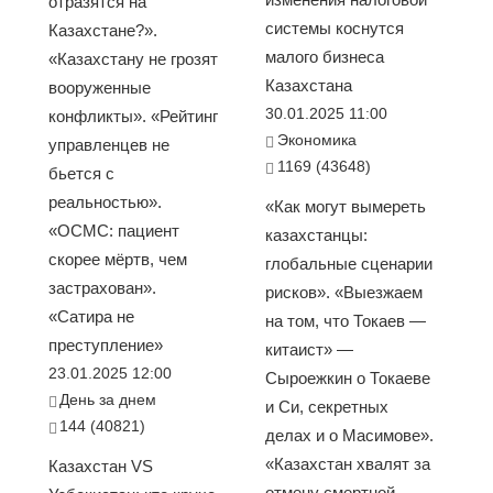
отразятся на
системы коснутся
Казахстане?».
малого бизнеса
«Казахстану не грозят
Казахстана
вооруженные
30.01.2025 11:00
конфликты». «Рейтинг
Экономика
управленцев не
1169 (43648)
бьется с
реальностью».
«Как могут вымереть
«ОСМС: пациент
казахстанцы:
скорее мёртв, чем
глобальные сценарии
застрахован».
рисков». «Выезжаем
«Сатира не
на том, что Токаев —
преступление»
китаист» —
23.01.2025 12:00
Сыроежкин о Токаеве
День за днем
и Си, секретных
144 (40821)
делах и о Масимове».
«Казахстан хвалят за
Казахстан VS
отмену смертной