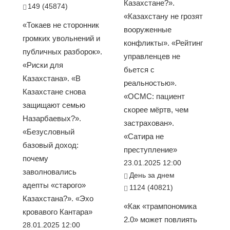
Казахстане?».
149 (45874)
«Казахстану не грозят
«Токаев не сторонник
вооруженные
громких увольнений и
конфликты». «Рейтинг
публичных разборок».
управленцев не
«Риски для
бьется с
Казахстана». «В
реальностью».
Казахстане снова
«ОСМС: пациент
защищают семью
скорее мёртв, чем
Назарбаевых?».
застрахован».
«Безусловный
«Сатира не
базовый доход:
преступление»
почему
23.01.2025 12:00
заволновались
День за днем
адепты «старого»
1124 (40821)
Казахстана?». «Эхо
«Как «трампономика
кровавого Кантара»
2.0» может повлиять
28.01.2025 12:00