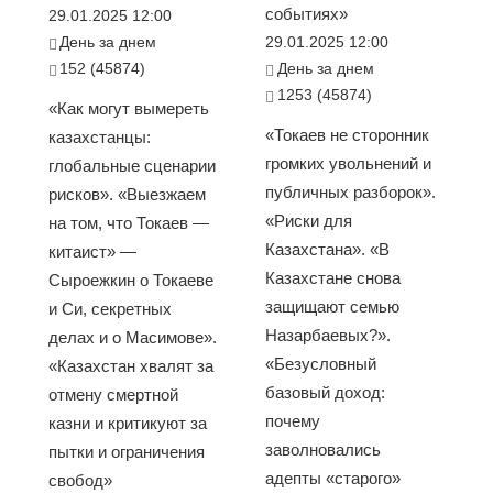
событиях»
29.01.2025 12:00
День за днем
29.01.2025 12:00
152 (45874)
День за днем
1253 (45874)
«Как могут вымереть
«Токаев не сторонник
казахстанцы:
громких увольнений и
глобальные сценарии
публичных разборок».
рисков». «Выезжаем
«Риски для
на том, что Токаев —
Казахстана». «В
китаист» —
Казахстане снова
Сыроежкин о Токаеве
защищают семью
и Си, секретных
Назарбаевых?».
делах и о Масимове».
«Безусловный
«Казахстан хвалят за
базовый доход:
отмену смертной
почему
казни и критикуют за
заволновались
пытки и ограничения
адепты «старого»
свобод»