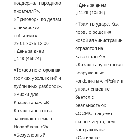
поддержал народного
День за днем
писателя?».
1128 (40536)
«Приговоры по делам
«Трамп в ударе. Как
о январских
первые решения
событиях»
новой администрации
29.01.2025 12:00
отразятся на
День за днем
Казахстане?».
149 (45874)
«Казахстану не грозят
«Токаев не сторонник
вооруженные
громких увольнений и
конфликты». «Рейтинг
публичных разборок».
управленцев не
«Риски для
бьется с
Казахстана». «В
реальностью».
Казахстане снова
«ОСМС: пациент
защищают семью
скорее мёртв, чем
Назарбаевых?».
застрахован».
«Безусловный
«Сатира не