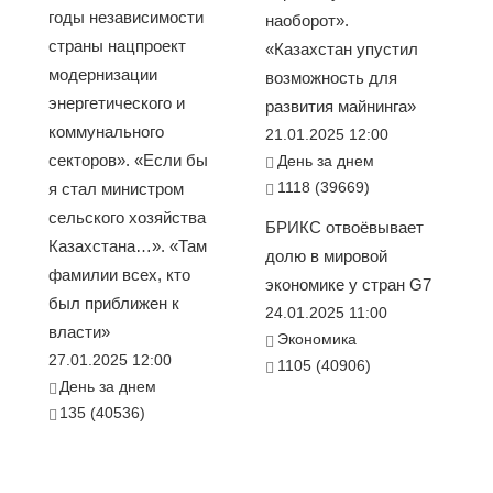
годы независимости
наоборот».
страны нацпроект
«Казахстан упустил
модернизации
возможность для
энергетического и
развития майнинга»
коммунального
21.01.2025 12:00
секторов». «Если бы
День за днем
1118 (39669)
я стал министром
сельского хозяйства
БРИКС отвоёвывает
Казахстана…». «Там
долю в мировой
фамилии всех, кто
экономике у стран G7
был приближен к
24.01.2025 11:00
власти»
Экономика
27.01.2025 12:00
1105 (40906)
День за днем
135 (40536)