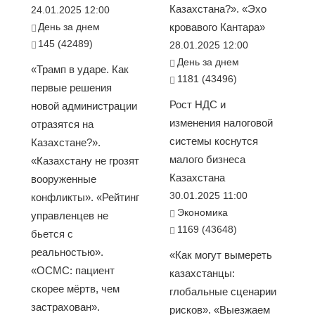
Казахстана?». «Эхо
24.01.2025 12:00
День за днем
кровавого Кантара»
145 (42489)
28.01.2025 12:00
День за днем
«Трамп в ударе. Как
1181 (43496)
первые решения
Рост НДС и
новой администрации
изменения налоговой
отразятся на
системы коснутся
Казахстане?».
малого бизнеса
«Казахстану не грозят
Казахстана
вооруженные
30.01.2025 11:00
конфликты». «Рейтинг
Экономика
управленцев не
1169 (43648)
бьется с
реальностью».
«Как могут вымереть
«ОСМС: пациент
казахстанцы:
скорее мёртв, чем
глобальные сценарии
застрахован».
рисков». «Выезжаем