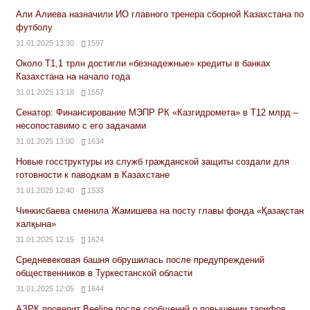
Али Алиева назначили ИО главного тренера сборной Казахстана по
футболу
31.01.2025 13:30
1597
Около Т1,1 трлн достигли «безнадежные» кредиты в банках
Казахстана на начало года
31.01.2025 13:18
1557
Сенатор: Финансирование МЭПР РК «Казгидромета» в Т12 млрд –
несопоставимо с его задачами
31.01.2025 13:00
1634
Новые госструктуры из служб гражданской защиты создали для
готовности к паводкам в Казахстане
31.01.2025 12:40
1533
Чинкисбаева сменила Жамишева на посту главы фонда «Қазақстан
халқына»
31.01.2025 12:15
1624
Средневековая башня обрушилась после предупреждений
общественников в Туркестанской области
31.01.2025 12:05
1644
АЗРК проверит Beeline после сообщений о повышении тарифов