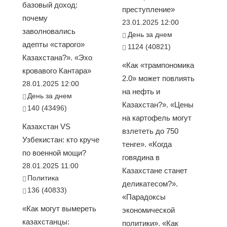
базовый доход:
преступление»
почему
23.01.2025 12:00
заволновались
День за днем
адепты «старого»
1124 (40821)
Казахстана?». «Эхо
«Как «трампономика
кровавого Кантара»
2.0» может повлиять
28.01.2025 12:00
на нефть и
День за днем
Казахстан?». «Цены
140 (43496)
на картофель могут
Казахстан VS
взлететь до 750
Узбекистан: кто круче
тенге». «Когда
по военной мощи?
говядина в
28.01.2025 11:00
Казахстане станет
Политика
деликатесом?».
136 (40833)
«Парадоксы
«Как могут вымереть
экономической
казахстанцы:
политики». «Как