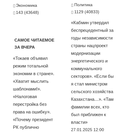
Политика
Экономика
1129 (40833)
143 (43648)
«Кабмин утвердил
беспрецедентный за
годы независимости
САМОЕ ЧИТАЕМОЕ
страны нацпроект
ЗА ВЧЕРА
модернизации
«Токаев объявил
энергетического и
режим тотальной
коммунального
экономии в стране».
секторов». «Если бы
«Хватит мыслить
я стал министром
шаблонами!».
сельского хозяйства
«Налоговая
Казахстана…». «Там
перестройка без
фамилии всех, кто
права на ошибку».
был приближен к
«Почему президент
власти»
РК публично
27.01.2025 12:00