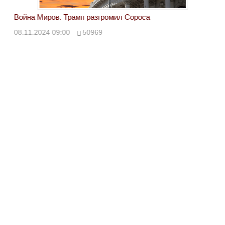
Война Миров. Трамп разгромил Сороса
Вой
08.11.2024 09:00
50969
08.