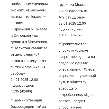
глобальные сценарии
грузин из Москвы
рисков». «Выезжаем
хочет сделать из
на том, что Токаев —
Атырау Дубай»
китаист» —
22.01.2025 12:00
Сыроежкин о Токаеве
День за днем
1119 (40257)
и Си, секретных
делах и о Масимове».
«Правительство
«Казахстан хвалят за
упорно игнорирует
отмену смертной
запрет президента на
казни и критикуют за
создание единых
пытки и ограничения
операторов». «Хлеба
свобод»
и зрелищ – тупиковый
24.01.2025 12:00
путь к обществу
День за днем
всеобщего
135 (42489)
потребления». «Цена
«Кабмин утвердил
растет – падает
беспрецедентный за
спрос, а у нас