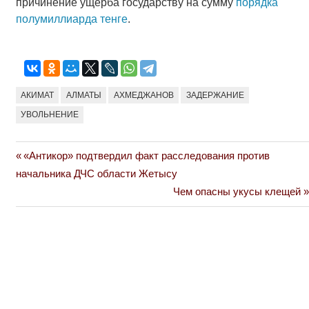
причинение ущерба государству на сумму
порядка
полумиллиарда тенге
.
АКИМАТ
АЛМАТЫ
АХМЕДЖАНОВ
ЗАДЕРЖАНИЕ
УВОЛЬНЕНИЕ
Previous
«Антикор» подтвердил факт расследования против
Навигация
Post:
начальника ДЧС области Жетысу
по
Next
Чем опасны укусы клещей
Post:
записям