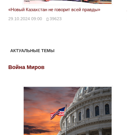
«Новый Казахстан не говорит всей правды»
Лон
ми
29.10.2024 09:00
39623
28.
АКТУАЛЬНЫЕ ТЕМЫ
Война Миров
Во